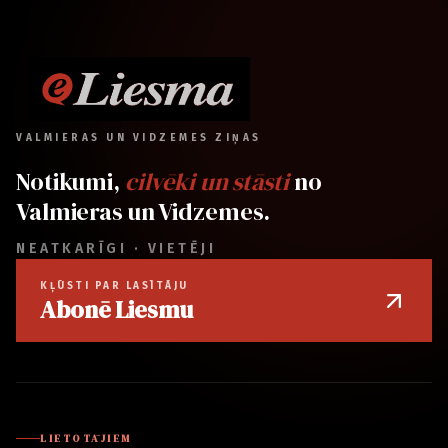
VALMIERAS UN VIDZEMES ZIŅAS
Notikumi,
cilvēki un stāsti
no
Valmieras un Vidzemes.
NEATKARĪGI · VIETĒJI
KĻŪSTI PAR LASĪTĀJU
Abonē Liesmu
LIETOTĀJIEM