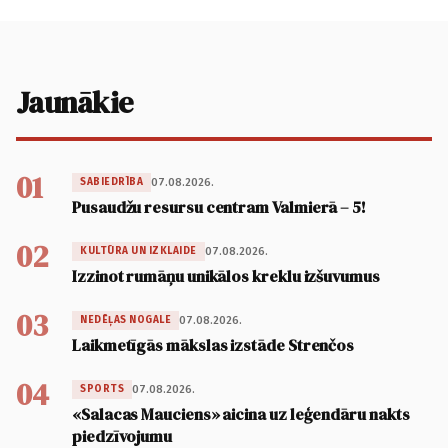
Jaunākie
01
07.08.2026.
SABIEDRĪBA
Pusaudžu resursu centram Valmierā – 5!
02
07.08.2026.
KULTŪRA UN IZKLAIDE
Izzinot rumāņu unikālos kreklu izšuvumus
03
07.08.2026.
NEDĒĻAS NOGALE
Laikmetīgās mākslas izstāde Strenčos
04
07.08.2026.
SPORTS
«Salacas Mauciens» aicina uz leģendāru nakts
piedzīvojumu