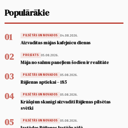
Populārākie
01
04.08.2026.
PILSĒTĀS UN NOVADOS
Aizvadītas mājas kafejnīcu dienas
02
05.08.2026.
PROJEKTS
Māja no salmu paneļiem šodien ir realitāte
03
05.08.2026.
PILSĒTĀS UN NOVADOS
Rūjienas aptiekai – 185
04
05.08.2026.
PILSĒTĀS UN NOVADOS
Krāšņi un skanīgi aizvadīti Rūjienas pilsētas
svētki
05
05.08.2026.
PILSĒTĀS UN NOVADOS
Izstādes Rūjienas Izstāžu zālē