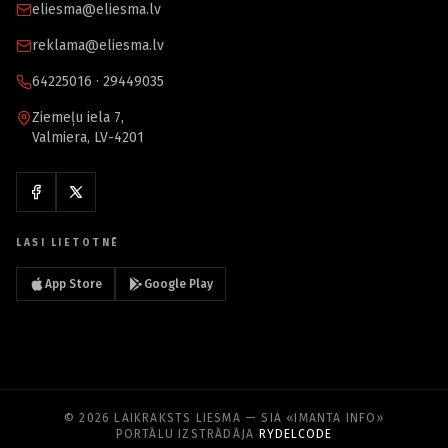
eliesma@eliesma.lv
reklama@eliesma.lv
64225016 · 29449035
Ziemeļu iela 7,
Valmiera, LV-4201
LASI LIETOTNĒ
App Store
Google Play
© 2026 LAIKRAKSTS LIESMA — SIA «IMANTA INFO»
PORTĀLU IZSTRĀDĀJA
RYDELCODE