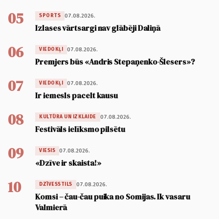
05
07.08.2026.
SPORTS
Izlases vārtsargi nav glābēji Daliņā
06
07.08.2026.
VIEDOKĻI
Premjers būs «Andris Stepaņenko-Šlesers»?
07
07.08.2026.
VIEDOKĻI
Ir iemesls pacelt kausu
08
07.08.2026.
KULTŪRA UN IZKLAIDE
Festivāls ielīksmo pilsētu
09
07.08.2026.
VIESIS
«Dzīve ir skaista!»
10
07.08.2026.
DZĪVESSTILS
Komsi – čau-čau puika no Somijas. Ik vasaru
Valmierā