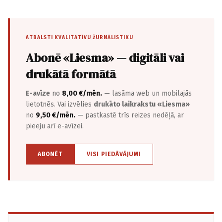
ATBALSTI KVALITATĪVU ŽURNĀLISTIKU
Abonē «Liesma» — digitāli vai
drukātā formātā
E-avīze
no
8,00 €/mēn.
— lasāma web un mobilajās
lietotnēs. Vai izvēlies
drukāto laikrakstu «Liesma»
no
9,50 €/mēn.
— pastkastē trīs reizes nedēļā, ar
pieeju arī e-avīzei.
ABONĒT
VISI PIEDĀVĀJUMI