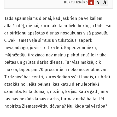
A
A
A
BURTU IZMĒRS
Tāds apzīmējums dienai, kad jāskrien pa veikaliem
atlaižu dēļ, dienai, kuru raksta ar lielu burtu, jo tāds esot
ar pirkšanu apsēstas dienas nosaukums visā pasaulē.
Cilvēki izmet vējā simtus un tūkstošus, sapērk
nevajadzīgo, jo viss ir it kā lēti. Kāpēc zemnieku,
mājražotāju tirdziņos nav melnu piektdienu? Jo ir tikai
baltas un grūtas darba dienas. Tur viss maksā, cik
maksā, tāpēc par 70 procentiem neko nocenot nevar.
Tirdzniecības centri, kuros šodien svīst ļaudis, uz brīdi
atsakās no lielās peļņas, kas katru dienu iepriekš
saņemta. Es tā domāju, nezinu, kā jūs. Katrā gadījumā
tas nav nekāds labais darbs, tur nav nekā balta. Lēti
nopirkta Ziemassvētku dāvana? Nu, kāda tai vērtība?