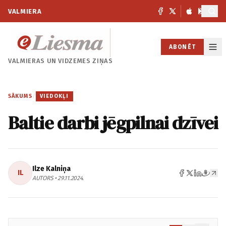
VALMIERA
ABONĒT
VALMIERAS UN
VIDZEMES ZIŅAS
SĀKUMS
/
VIEDOKĻI
Baltie darbi jēgpilnai dzīvei
Ilze Kalniņa
IL
AUTORS • 29.11.2024.