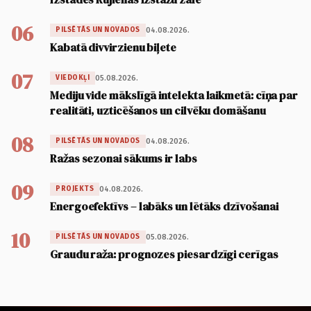
06
04.08.2026.
PILSĒTĀS UN NOVADOS
Kabatā divvirzienu biļete
07
05.08.2026.
VIEDOKĻI
Mediju vide mākslīgā intelekta laikmetā: cīņa par
realitāti, uzticēšanos un cilvēku domāšanu
08
04.08.2026.
PILSĒTĀS UN NOVADOS
Ražas sezonai sākums ir labs
09
04.08.2026.
PROJEKTS
Energoefektīvs – labāks un lētāks dzīvošanai
10
05.08.2026.
PILSĒTĀS UN NOVADOS
Graudu raža: prognozes piesardzīgi cerīgas