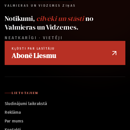
VALMIERAS UN VIDZEMES ZIŅAS
Notikumi,
cilvēki un stāsti
no
Valmieras un Vidzemes.
NEATKARĪGI · VIETĒJI
KĻŪSTI PAR LASĪTĀJU
Abonē Liesmu
LIETOTĀJIEM
Sludinājumi laikrakstā
Reklāma
Par mums
Kontakti