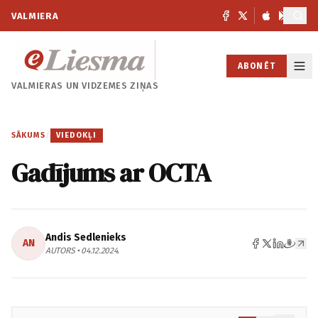
VALMIERA
ABONĒT
VALMIERAS UN
VIDZEMES ZIŅAS
SĀKUMS
/
VIEDOKĻI
Gadījums ar OCTA
Andis Sedlenieks
AN
AUTORS • 04.12.2024.