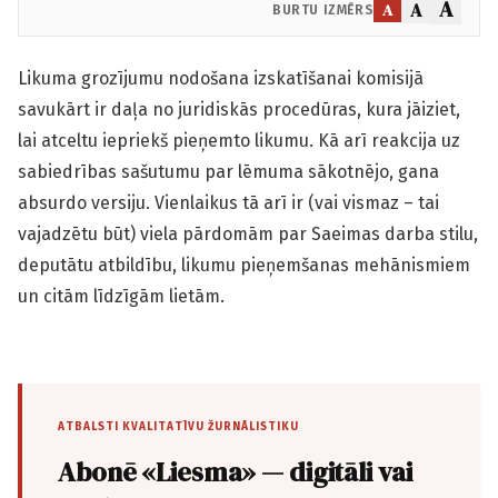
A
A
A
BURTU IZMĒRS
Likuma grozījumu nodošana izskatīšanai komisijā
savukārt ir daļa no juridiskās procedūras, kura jāiziet,
lai atceltu iepriekš pieņemto likumu. Kā arī reakcija uz
sabiedrības sašutumu par lēmuma sākotnējo, gana
absurdo versiju. Vienlaikus tā arī ir (vai vismaz – tai
vajadzētu būt) viela pārdomām par Saeimas darba stilu,
deputātu atbildību, likumu pieņemšanas mehānismiem
un citām līdzīgām lietām.
ATBALSTI KVALITATĪVU ŽURNĀLISTIKU
Abonē «Liesma» — digitāli vai