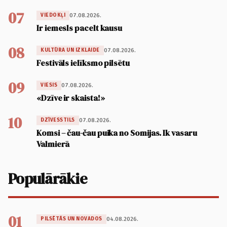
07
07.08.2026.
VIEDOKĻI
Ir iemesls pacelt kausu
08
07.08.2026.
KULTŪRA UN IZKLAIDE
Festivāls ielīksmo pilsētu
09
07.08.2026.
VIESIS
«Dzīve ir skaista!»
10
07.08.2026.
DZĪVESSTILS
Komsi – čau-čau puika no Somijas. Ik vasaru
Valmierā
Populārākie
01
04.08.2026.
PILSĒTĀS UN NOVADOS