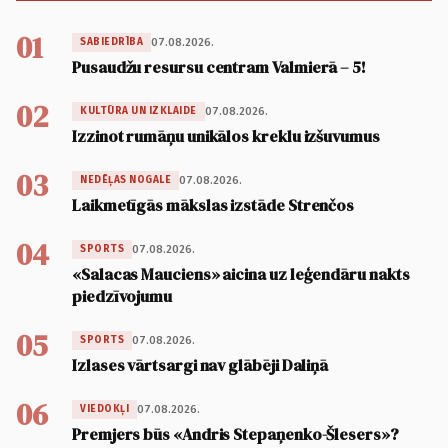
01
07.08.2026.
SABIEDRĪBA
Pusaudžu resursu centram Valmierā – 5!
02
07.08.2026.
KULTŪRA UN IZKLAIDE
Izzinot rumāņu unikālos kreklu izšuvumus
03
07.08.2026.
NEDĒĻAS NOGALE
Laikmetīgās mākslas izstāde Strenčos
04
07.08.2026.
SPORTS
«Salacas Mauciens» aicina uz leģendāru nakts
piedzīvojumu
05
07.08.2026.
SPORTS
Izlases vārtsargi nav glābēji Daliņā
06
07.08.2026.
VIEDOKĻI
Premjers būs «Andris Stepaņenko-Šlesers»?