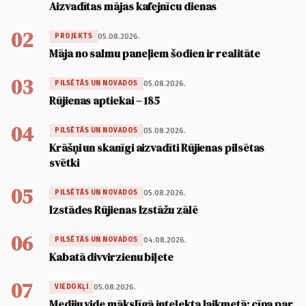
Aizvadītas mājas kafejnīcu dienas
02
05.08.2026.
PROJEKTS
Māja no salmu paneļiem šodien ir realitāte
03
05.08.2026.
PILSĒTĀS UN NOVADOS
Rūjienas aptiekai – 185
04
05.08.2026.
PILSĒTĀS UN NOVADOS
Krāšņi un skanīgi aizvadīti Rūjienas pilsētas
svētki
05
05.08.2026.
PILSĒTĀS UN NOVADOS
Izstādes Rūjienas Izstāžu zālē
06
04.08.2026.
PILSĒTĀS UN NOVADOS
Kabatā divvirzienu biļete
07
05.08.2026.
VIEDOKĻI
Mediju vide mākslīgā intelekta laikmetā: cīņa par