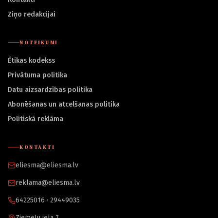
Ziņo redakcijai
NOTEIKUMI
Ētikas kodekss
Privātuma politika
Datu aizsardzības politika
Abonēšanas un atcelšanas politika
Politiskā reklāma
KONTAKTI
eliesma@eliesma.lv
reklama@eliesma.lv
64225016 · 29449035
Ziemeļu iela 7,