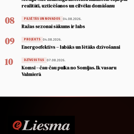
realitāti, uzticēšanos un cilvēku domāšanu
08
04.08.2026.
PILSĒTĀS UN NOVADOS
Ražas sezonai sākums ir labs
09
04.08.2026.
PROJEKTS
Energoefektīvs – labāks un lētāks dzīvošanai
10
07.08.2026.
DZĪVESSTILS
Komsi – čau-čau puika no Somijas. Ik vasaru
Valmierā