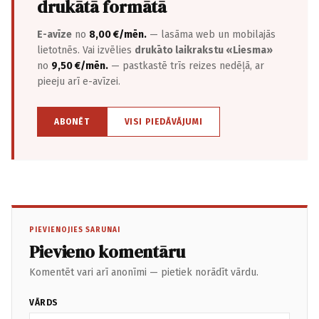
drukātā formātā
E-avīze
no
8,00 €/mēn.
— lasāma web un mobilajās
lietotnēs. Vai izvēlies
drukāto laikrakstu «Liesma»
no
9,50 €/mēn.
— pastkastē trīs reizes nedēļā, ar
pieeju arī e-avīzei.
ABONĒT
VISI PIEDĀVĀJUMI
PIEVIENOJIES SARUNAI
Pievieno komentāru
Komentēt vari arī anonīmi — pietiek norādīt vārdu.
VĀRDS