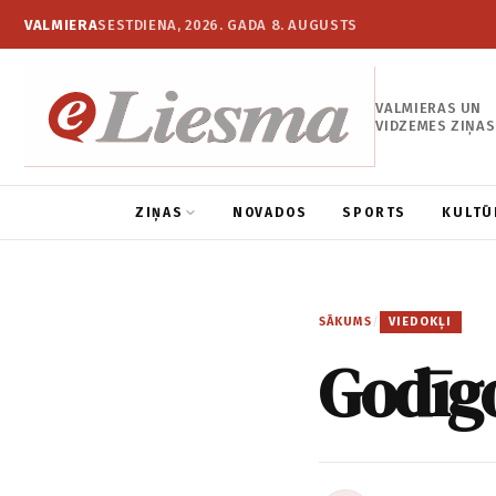
VALMIERA
SESTDIENA, 2026. GADA 8. AUGUSTS
VALMIERAS UN
VIDZEMES ZIŅAS
ZIŅAS
NOVADOS
SPORTS
KULTŪ
SĀKUMS
/
VIEDOKĻI
Godīgo