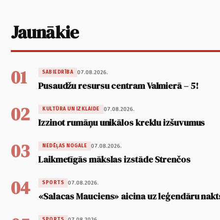
Jaunākie
01
07.08.2026.
SABIEDRĪBA
Pusaudžu resursu centram Valmierā – 5!
02
07.08.2026.
KULTŪRA UN IZKLAIDE
Izzinot rumāņu unikālos kreklu izšuvumus
03
07.08.2026.
NEDĒĻAS NOGALE
Laikmetīgās mākslas izstāde Strenčos
04
07.08.2026.
SPORTS
«Salacas Mauciens» aicina uz leģendāru nakt
07.08.2026.
SPORTS