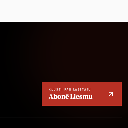
KĻŪSTI PAR LASĪTĀJU
Abonē Liesmu