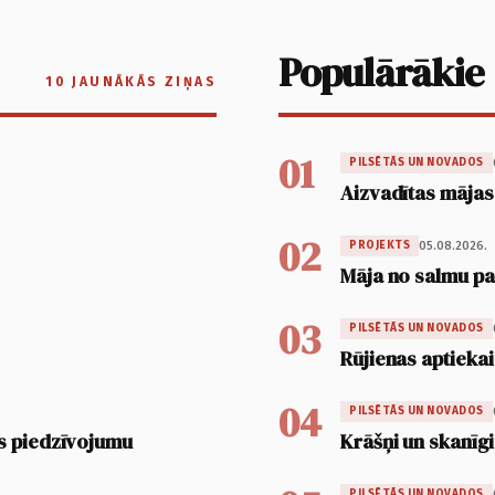
Populārākie
10 JAUNĀKĀS ZIŅAS
01
PILSĒTĀS UN NOVADOS
Aizvadītas mājas
02
05.08.2026.
PROJEKTS
Māja no salmu pan
03
PILSĒTĀS UN NOVADOS
Rūjienas aptiekai
04
PILSĒTĀS UN NOVADOS
s piedzīvojumu
Krāšņi un skanīgi
PILSĒTĀS UN NOVADOS