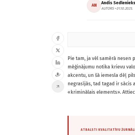
Andis Sedleniek
AN
AUTORS • 01.10.2025.
Pie tam, ja vēl samērā nesen 
mēģinājumu notika krievu valo
akcentu, un šā iemesla dēļ pil
negrasījās, tad tagad ir sācis 
«kriminālais elements». Attiecī
ATBALSTI KVALITATĪVU ŽURNĀL