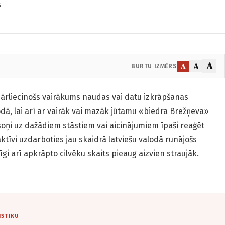
s
A
A
A
BURTU IZMĒRS
pārliecinošs vairākums naudas vai datu izkrāpšanas
dā, lai arī ar vairāk vai mazāk jūtamu «biedra Brežņeva»
soņi uz dažādiem stāstiem vai aicinājumiem īpaši reaģēt
aktīvi uzdarboties jau skaidrā latviešu valodā runājošs
gi arī apkrāpto cilvēku skaits pieaug aizvien straujāk.
ISTIKU