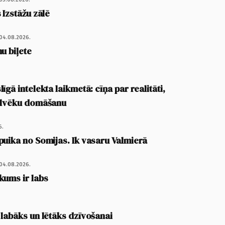
 Izstāžu zālē
04.08.2026.
u biļete
īgā intelekta laikmetā: cīņa par realitāti,
cilvēku domāšanu
6.
puika no Somijas. Ik vasaru Valmierā
04.08.2026.
kums ir labs
 labāks un lētāks dzīvošanai