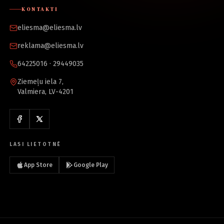
KONTAKTI
eliesma@eliesma.lv
reklama@eliesma.lv
64225016 · 29449035
Ziemeļu iela 7,
Valmiera, LV-4201
LASI LIETOTNĒ
App Store
Google Play