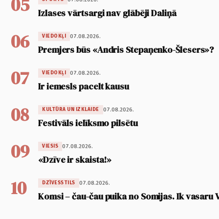
05
Izlases vārtsargi nav glābēji Daliņā
06
07.08.2026.
VIEDOKĻI
Premjers būs «Andris Stepaņenko-Šlesers»?
07
07.08.2026.
VIEDOKĻI
Ir iemesls pacelt kausu
08
07.08.2026.
KULTŪRA UN IZKLAIDE
Festivāls ielīksmo pilsētu
09
07.08.2026.
VIESIS
«Dzīve ir skaista!»
10
07.08.2026.
DZĪVESSTILS
Komsi – čau-čau puika no Somijas. Ik vasaru 