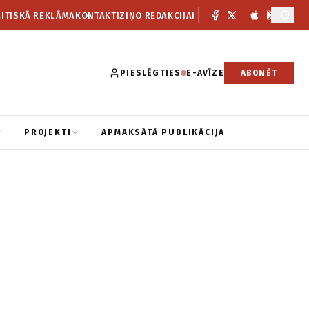
ITISKĀ REKLĀMA
KONTAKTI
ZIŅO REDAKCIJAI
PIESLĒGTIES
E-AVĪZE
ABONĒT
PROJEKTI
APMAKSĀTĀ PUBLIKĀCIJA