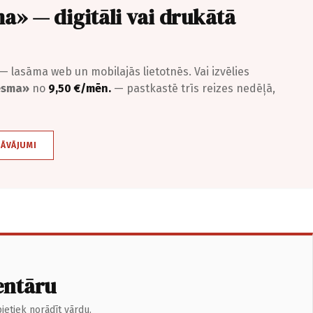
a» — digitāli vai drukātā
— lasāma web un mobilajās lietotnēs. Vai izvēlies
iesma»
no
9,50 €/mēn.
— pastkastē trīs reizes nedēļā,
DĀVĀJUMI
entāru
ietiek norādīt vārdu.