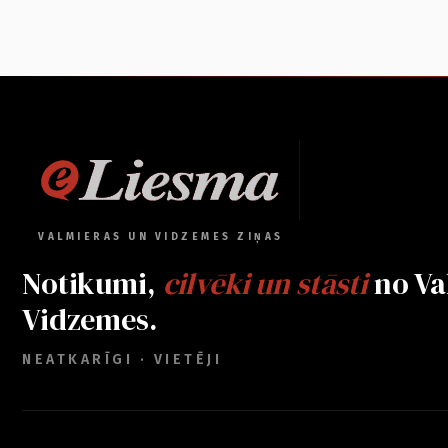
VALMIERAS UN VIDZEMES ZIŅAS
Notikumi,
cilvēki un stāsti
no Va
Vidzemes.
NEATKARĪGI · VIETĒJI