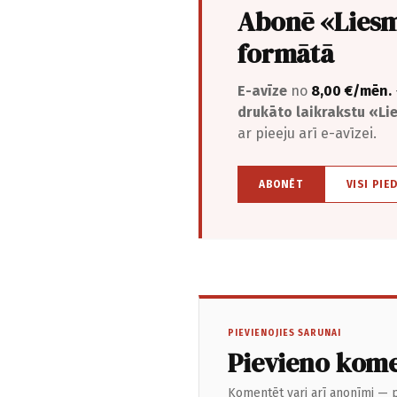
Abonē «Liesm
formātā
E-avīze
no
8,00 €/mēn.
drukāto laikrakstu «L
ar pieeju arī e-avīzei.
ABONĒT
VISI PIE
PIEVIENOJIES SARUNAI
Pievieno kom
Komentēt vari arī anonīmi — p