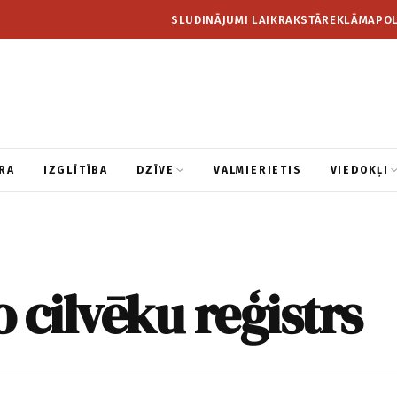
SLUDINĀJUMI LAIKRAKSTĀ
REKLĀMA
POL
RA
IZGLĪTĪBA
DZĪVE
VALMIERIETIS
VIEDOKĻI
 cilvēku reģistrs