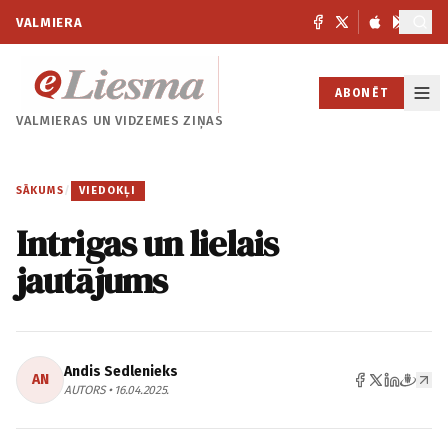
VALMIERA
ABONĒT
VALMIERAS UN
VIDZEMES ZIŅAS
SĀKUMS
/
VIEDOKĻI
Intrigas un lielais
jautājums
Andis Sedlenieks
AN
AUTORS • 16.04.2025.