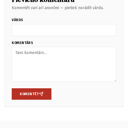
Komentēt vari arī anonīmi — pietiek norādīt vārdu.
VĀRDS
KOMENTĀRS
KOMENTĒT