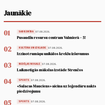
Jaunākie
01
07.08.2026.
SABIEDRĪBA
Pusaudžu resursu centram Valmierā – 5!
02
07.08.2026.
KULTŪRA UN IZKLAIDE
Izzinot rumāņu unikālos kreklu izšuvumus
03
07.08.2026.
NEDĒĻAS NOGALE
Laikmetīgās mākslas izstāde Strenčos
04
07.08.2026.
SPORTS
«Salacas Mauciens» aicina uz leģendāru nakts
piedzīvojumu
05
07.08.2026.
SPORTS