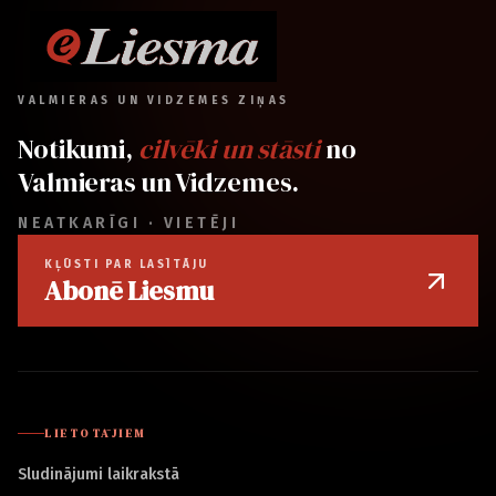
VALMIERAS UN VIDZEMES ZIŅAS
Notikumi,
cilvēki un stāsti
no
Valmieras un Vidzemes.
NEATKARĪGI · VIETĒJI
KĻŪSTI PAR LASĪTĀJU
Abonē Liesmu
LIETOTĀJIEM
Sludinājumi laikrakstā