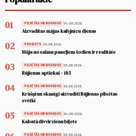
01
04.08.2026.
PILSĒTĀS UN NOVADOS
Aizvadītas mājas kafejnīcu dienas
02
05.08.2026.
PROJEKTS
Māja no salmu paneļiem šodien ir realitāte
03
05.08.2026.
PILSĒTĀS UN NOVADOS
Rūjienas aptiekai – 185
04
05.08.2026.
PILSĒTĀS UN NOVADOS
Krāšņi un skanīgi aizvadīti Rūjienas pilsētas
svētki
05
04.08.2026.
PILSĒTĀS UN NOVADOS
Kabatā divvirzienu biļete
05.08.2026.
PILSĒTĀS UN NOVADOS