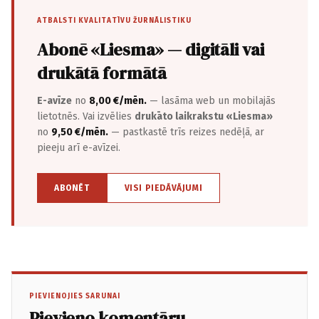
ATBALSTI KVALITATĪVU ŽURNĀLISTIKU
Abonē «Liesma» — digitāli vai
drukātā formātā
E-avīze
no
8,00 €/mēn.
— lasāma web un mobilajās
lietotnēs. Vai izvēlies
drukāto laikrakstu «Liesma»
no
9,50 €/mēn.
— pastkastē trīs reizes nedēļā, ar
pieeju arī e-avīzei.
ABONĒT
VISI PIEDĀVĀJUMI
PIEVIENOJIES SARUNAI
Pievieno komentāru