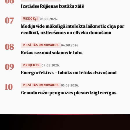
06
Izstādes Rūjienas Izstāžu zālē
07
05.08.2026.
VIEDOKĻI
Mediju vide mākslīgā intelekta laikmetā: cīņa par
realitāti, uzticēšanos un cilvēku domāšanu
08
04.08.2026.
PILSĒTĀS UN NOVADOS
Ražas sezonai sākums ir labs
09
04.08.2026.
PROJEKTS
Energoefektīvs – labāks un lētāks dzīvošanai
10
05.08.2026.
PILSĒTĀS UN NOVADOS
Graudu raža: prognozes piesardzīgi cerīgas