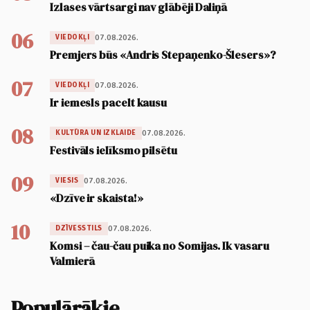
Izlases vārtsargi nav glābēji Daliņā
06
07.08.2026.
VIEDOKĻI
Premjers būs «Andris Stepaņenko-Šlesers»?
07
07.08.2026.
VIEDOKĻI
Ir iemesls pacelt kausu
08
07.08.2026.
KULTŪRA UN IZKLAIDE
Festivāls ielīksmo pilsētu
09
07.08.2026.
VIESIS
«Dzīve ir skaista!»
10
07.08.2026.
DZĪVESSTILS
Komsi – čau-čau puika no Somijas. Ik vasaru
Valmierā
Populārākie