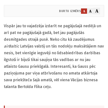
A
A
A
BURTU IZMĒRS
Vispār jau to vajadzēja izdarīt ne pagājušajā nedēļā un
arī pat ne pagājušajā gadā, bet jau pagājušās
desmitgades otrajā pusē. Neko citu kā zaudējumus
airBaltic
Latvijas valstij un tās nodokļu maksātājiem nav
nesis, bet vienīgie ieguvēji no lidsabiedrības darbības
ilgstoši ir bijuši tikai saujiņa tās vadības ar nu jau
atlaisto Gausu priekšgalā. Interesanti, ka Gauss pēc
paziņojuma par viņa atbrīvošanu no amata atkārtoja
sava priekšteča šajā amatā, vēl viena Vācijas biznesa
talanta Bertolda Flika ceļu.