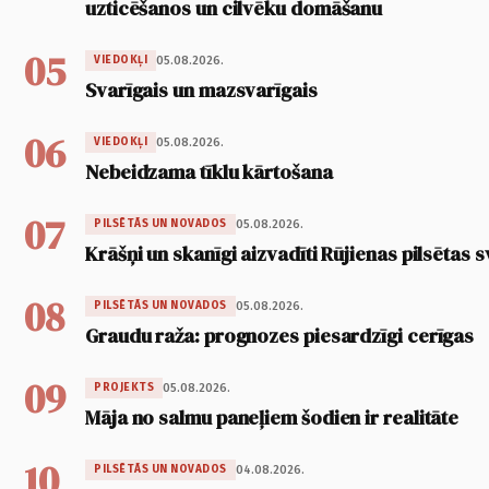
uzticēšanos un cilvēku domāšanu
05
05.08.2026.
VIEDOKĻI
Svarīgais un mazsvarīgais
06
05.08.2026.
VIEDOKĻI
Nebeidzama tīklu kārtošana
07
05.08.2026.
PILSĒTĀS UN NOVADOS
Krāšņi un skanīgi aizvadīti Rūjienas pilsētas s
08
05.08.2026.
PILSĒTĀS UN NOVADOS
Graudu raža: prognozes piesardzīgi cerīgas
09
05.08.2026.
PROJEKTS
Māja no salmu paneļiem šodien ir realitāte
10
04.08.2026.
PILSĒTĀS UN NOVADOS