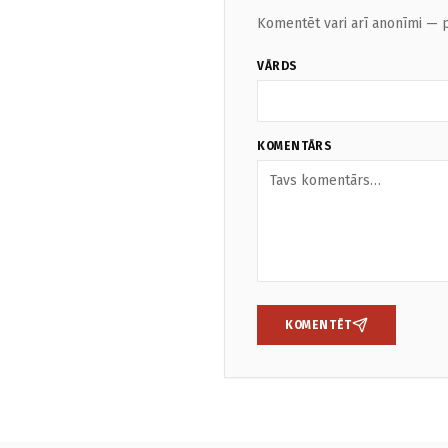
Komentēt vari arī anonīmi — p
VĀRDS
KOMENTĀRS
KOMENTĒT