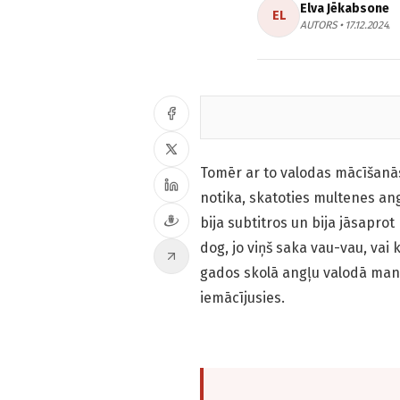
Elva Jēkabsone
EL
AUTORS • 17.12.2024.
Tomēr ar to valodas mācīšanā
notika, skatoties multenes an
bija subtitros un bija jāsaprot
dog, jo viņš saka vau-vau, vai 
gados skolā angļu valodā man gā
iemācījusies.