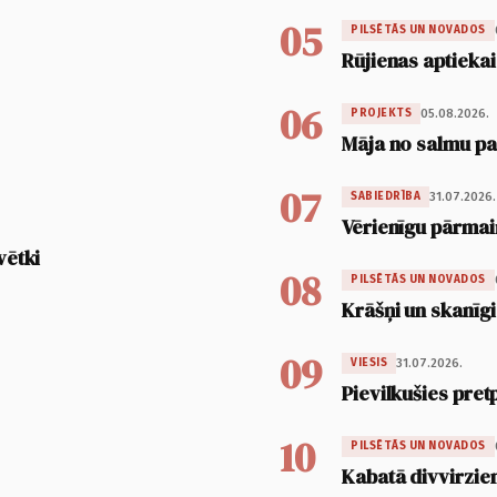
05
PILSĒTĀS UN NOVADOS
Rūjienas aptiekai
06
05.08.2026.
PROJEKTS
Māja no salmu pan
07
31.07.2026.
SABIEDRĪBA
Vērienīgu pārmai
vētki
08
PILSĒTĀS UN NOVADOS
Krāšņi un skanīgi
09
31.07.2026.
VIESIS
Pievilkušies pret
10
PILSĒTĀS UN NOVADOS
Kabatā divvirzien