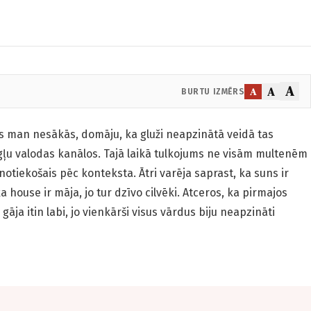
A
A
A
BURTU IZMĒRS
s man nesākās, domāju, ka gluži neapzinātā veidā tas
gļu valodas kanālos. Tajā laikā tulkojums ne visām multenēm
 notiekošais pēc konteksta. Ātri varēja saprast, ka suns ir
ka house ir māja, jo tur dzīvo cilvēki. Atceros, ka pirmajos
ja itin labi, jo vienkārši visus vārdus biju neapzināti