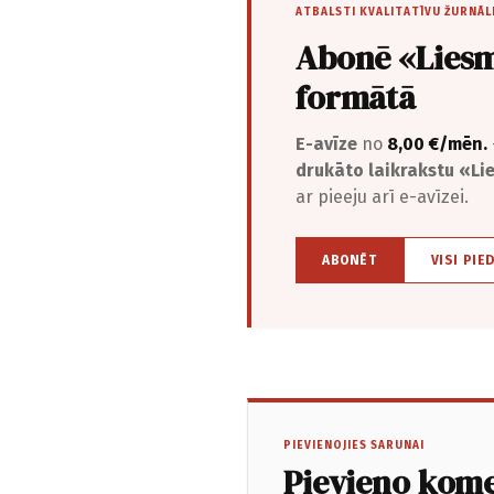
ATBALSTI KVALITATĪVU ŽURNĀL
Abonē «Liesm
formātā
E-avīze
no
8,00 €/mēn.
drukāto laikrakstu «L
ar pieeju arī e-avīzei.
ABONĒT
VISI PIE
PIEVIENOJIES SARUNAI
Pievieno kom