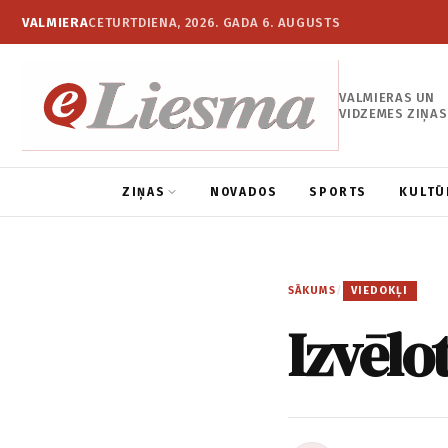
VALMIERA
CETURTDIENA, 2026. GADA 6. AUGUSTS
VALMIERAS UN
VIDZEMES ZIŅAS
ZIŅAS
NOVADOS
SPORTS
KULTŪ
SĀKUMS
/
VIEDOKĻI
Izvēlo