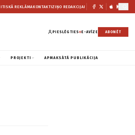
ITISKĀ REKLĀMA
KONTAKTI
ZIŅO REDAKCIJAI
PIESLĒGTIES
E-AVĪZE
ABONĒT
PROJEKTI
APMAKSĀTĀ PUBLIKĀCIJA