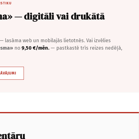
ISTIKU
a» — digitāli vai drukātā
— lasāma web un mobilajās lietotnēs. Vai izvēlies
iesma»
no
9,50 €/mēn.
— pastkastē trīs reizes nedēļā,
DĀVĀJUMI
entāru