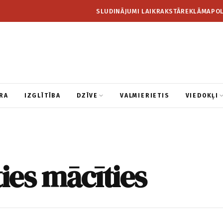
SLUDINĀJUMI LAIKRAKSTĀ
REKLĀMA
POL
RA
IZGLĪTĪBA
DZĪVE
VALMIERIETIS
VIEDOKĻI
ties mācīties