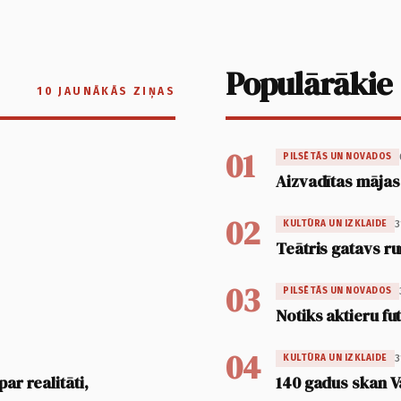
Populārākie
10 JAUNĀKĀS ZIŅAS
01
PILSĒTĀS UN NOVADOS
Aizvadītas mājas
02
3
KULTŪRA UN IZKLAIDE
Teātris gatavs ru
03
PILSĒTĀS UN NOVADOS
Notiks aktieru fu
04
3
KULTŪRA UN IZKLAIDE
ar realitāti,
140 gadus skan V