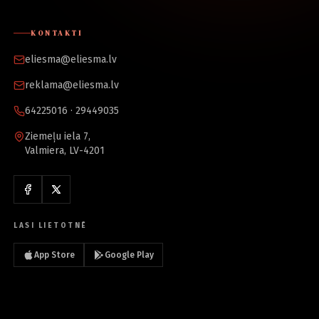
KONTAKTI
eliesma@eliesma.lv
reklama@eliesma.lv
64225016 · 29449035
Ziemeļu iela 7,
Valmiera, LV-4201
LASI LIETOTNĒ
App Store
Google Play