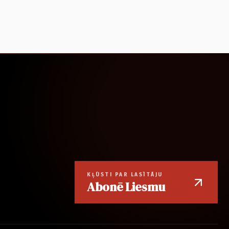
KĻŪSTI PAR LASĪTĀJU
Abonē Liesmu