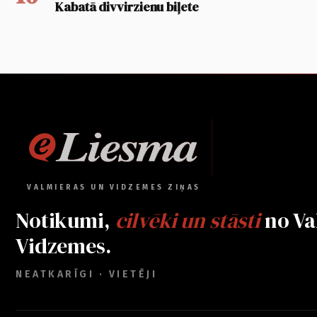
Kabatā divvirzienu biļete
VALMIERAS UN VIDZEMES ZIŅAS
Notikumi,
cilvēki un stāsti
no Va
Vidzemes.
NEATKARĪGI · VIETĒJI