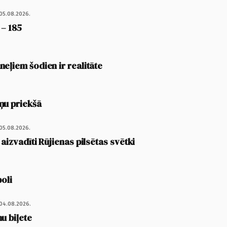
05.08.2026.
 – 185
eļiem šodien ir realitāte
ņu priekšā
05.08.2026.
 aizvadīti Rūjienas pilsētas svētki
poli
04.08.2026.
u biļete