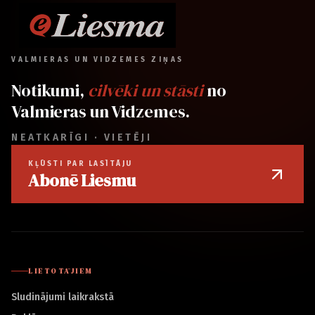
VALMIERAS UN VIDZEMES ZIŅAS
Notikumi,
cilvēki un stāsti
no
Valmieras un Vidzemes.
NEATKARĪGI · VIETĒJI
KĻŪSTI PAR LASĪTĀJU
Abonē Liesmu
LIETOTĀJIEM
Sludinājumi laikrakstā