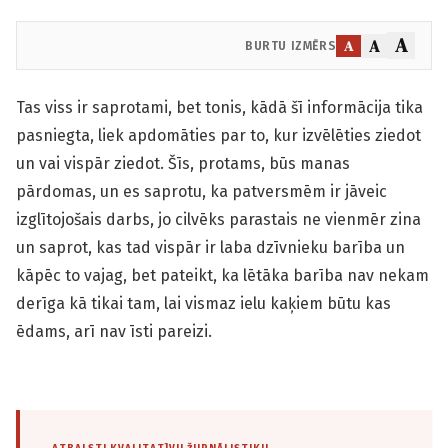
A
A
A
BURTU IZMĒRS
Tas viss ir saprotami, bet tonis, kādā šī informācija tika
pasniegta, liek apdomāties par to, kur izvēlēties ziedot
un vai vispār ziedot. Šīs, protams, būs manas
pārdomas, un es saprotu, ka patversmēm ir jāveic
izglītojošais darbs, jo cilvēks parastais ne vienmēr zina
un saprot, kas tad vispār ir laba dzīvnieku barība un
kāpēc to vajag, bet pateikt, ka lētāka barība nav nekam
derīga kā tikai tam, lai vismaz ielu kaķiem būtu kas
ēdams, arī nav īsti pareizi.