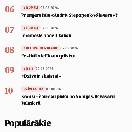
06
07.08.2026.
VIEDOKĻI
Premjers būs «Andris Stepaņenko-Šlesers»?
07
07.08.2026.
VIEDOKĻI
Ir iemesls pacelt kausu
08
07.08.2026.
KULTŪRA UN IZKLAIDE
Festivāls ielīksmo pilsētu
09
07.08.2026.
VIESIS
«Dzīve ir skaista!»
10
07.08.2026.
DZĪVESSTILS
Komsi – čau-čau puika no Somijas. Ik vasaru
Valmierā
Populārākie