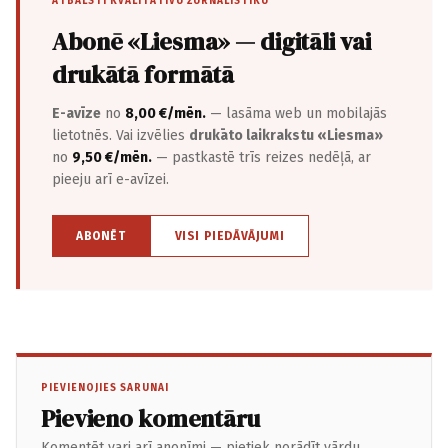
ATBALSTI KVALITATĪVU ŽURNĀLISTIKU
Abonē «Liesma» — digitāli vai
drukātā formātā
E-avīze
no
8,00 €/mēn.
— lasāma web un mobilajās
lietotnēs. Vai izvēlies
drukāto laikrakstu «Liesma»
no
9,50 €/mēn.
— pastkastē trīs reizes nedēļā, ar
pieeju arī e-avīzei.
ABONĒT
VISI PIEDĀVĀJUMI
PIEVIENOJIES SARUNAI
Pievieno komentāru
Komentēt vari arī anonīmi — pietiek norādīt vārdu.