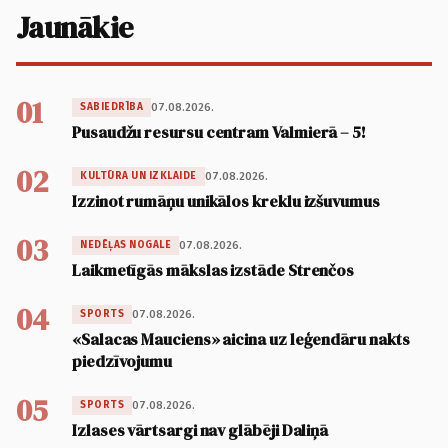
Jaunākie
01
07.08.2026.
SABIEDRĪBA
Pusaudžu resursu centram Valmierā – 5!
02
07.08.2026.
KULTŪRA UN IZKLAIDE
Izzinot rumāņu unikālos kreklu izšuvumus
03
07.08.2026.
NEDĒĻAS NOGALE
Laikmetīgās mākslas izstāde Strenčos
04
07.08.2026.
SPORTS
«Salacas Mauciens» aicina uz leģendāru nakts
piedzīvojumu
05
07.08.2026.
SPORTS
Izlases vārtsargi nav glābēji Daliņā