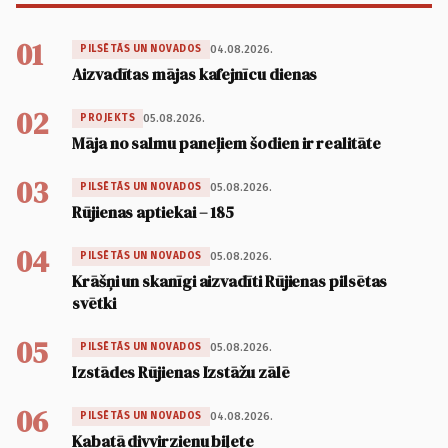
01
04.08.2026.
PILSĒTĀS UN NOVADOS
Aizvadītas mājas kafejnīcu dienas
02
05.08.2026.
PROJEKTS
Māja no salmu paneļiem šodien ir realitāte
03
05.08.2026.
PILSĒTĀS UN NOVADOS
Rūjienas aptiekai – 185
04
05.08.2026.
PILSĒTĀS UN NOVADOS
Krāšņi un skanīgi aizvadīti Rūjienas pilsētas
svētki
05
05.08.2026.
PILSĒTĀS UN NOVADOS
Izstādes Rūjienas Izstāžu zālē
06
04.08.2026.
PILSĒTĀS UN NOVADOS
Kabatā divvirzienu biļete