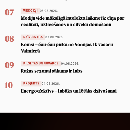
07
05.08.2026.
VIEDOKĻI
Mediju vide mākslīgā intelekta laikmetā: cīņa par
realitāti, uzticēšanos un cilvēku domāšanu
08
07.08.2026.
DZĪVESSTILS
Komsi – čau-čau puika no Somijas. Ik vasaru
Valmierā
09
04.08.2026.
PILSĒTĀS UN NOVADOS
Ražas sezonai sākums ir labs
10
04.08.2026.
PROJEKTS
Energoefektīvs – labāks un lētāks dzīvošanai