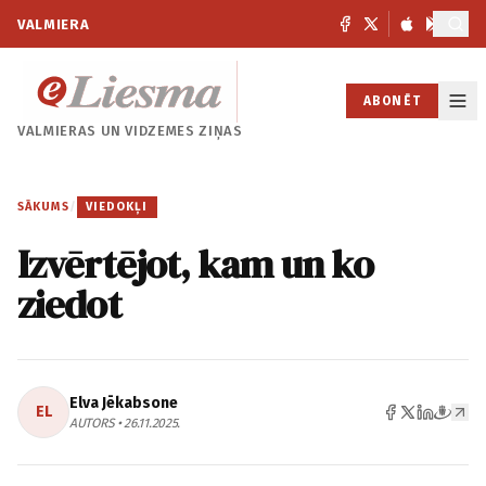
VALMIERA
ABONĒT
VALMIERAS UN
VIDZEMES ZIŅAS
SĀKUMS
/
VIEDOKĻI
Izvērtējot, kam un ko
ziedot
Elva Jēkabsone
EL
AUTORS • 26.11.2025.