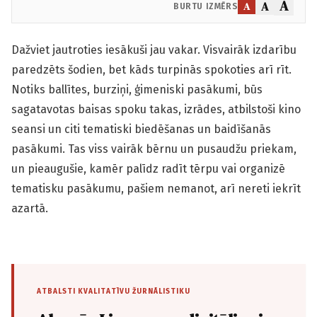
A
A
A
BURTU IZMĒRS
Dažviet jautroties iesākuši jau vakar. Visvairāk izdarību
paredzēts šodien, bet kāds turpinās spokoties arī rīt.
Notiks ballītes, burziņi, ģimeniski pasākumi, būs
sagatavotas baisas spoku takas, izrādes, atbilstoši kino
seansi un citi tematiski biedēšanas un baidīšanās
pasākumi. Tas viss vairāk bērnu un pusaudžu priekam,
un pieaugušie, kamēr palīdz radīt tērpu vai organizē
tematisku pasākumu, pašiem nemanot, arī nereti iekrīt
azartā.
ATBALSTI KVALITATĪVU ŽURNĀLISTIKU