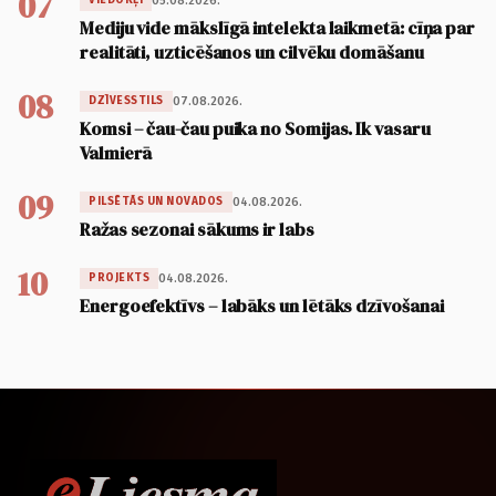
07
05.08.2026.
VIEDOKĻI
Mediju vide mākslīgā intelekta laikmetā: cīņa par
realitāti, uzticēšanos un cilvēku domāšanu
08
07.08.2026.
DZĪVESSTILS
Komsi – čau-čau puika no Somijas. Ik vasaru
Valmierā
09
04.08.2026.
PILSĒTĀS UN NOVADOS
Ražas sezonai sākums ir labs
10
04.08.2026.
PROJEKTS
Energoefektīvs – labāks un lētāks dzīvošanai