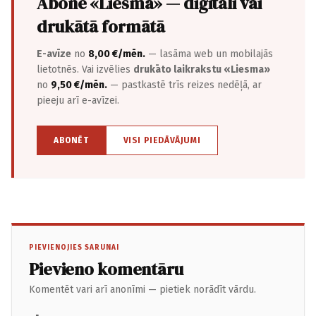
Abonē «Liesma» — digitāli vai
drukātā formātā
E-avīze
no
8,00 €/mēn.
— lasāma web un mobilajās
lietotnēs. Vai izvēlies
drukāto laikrakstu «Liesma»
no
9,50 €/mēn.
— pastkastē trīs reizes nedēļā, ar
pieeju arī e-avīzei.
ABONĒT
VISI PIEDĀVĀJUMI
PIEVIENOJIES SARUNAI
Pievieno komentāru
Komentēt vari arī anonīmi — pietiek norādīt vārdu.