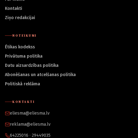
Kontakti
Ziņo redakcijai
NOTEIKUMI
Ētikas kodekss
Privātuma politika
Datu aizsardzības politika
Abonēšanas un atcelšanas politika
Politiskā reklāma
KONTAKTI
eliesma@eliesma.lv
reklama@eliesma.lv
64225016 · 29449035