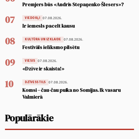
Premjers būs «Andris Stepaņenko-Šlesers»?
07
07.08.2026.
VIEDOKĻI
Ir iemesls pacelt kausu
08
07.08.2026.
KULTŪRA UN IZKLAIDE
Festivāls ielīksmo pilsētu
09
07.08.2026.
VIESIS
«Dzīve ir skaista!»
10
07.08.2026.
DZĪVESSTILS
Komsi – čau-čau puika no Somijas. Ik vasaru
Valmierā
Populārākie