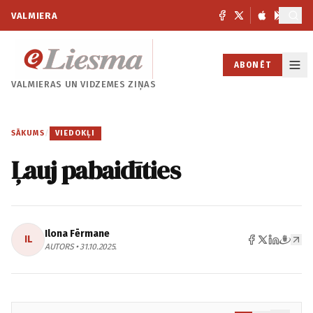
VALMIERA
ABONĒT
VALMIERAS UN
VIDZEMES ZIŅAS
SĀKUMS
/
VIEDOKĻI
Ļauj pabaidīties
Ilona Fērmane
IL
AUTORS • 31.10.2025.