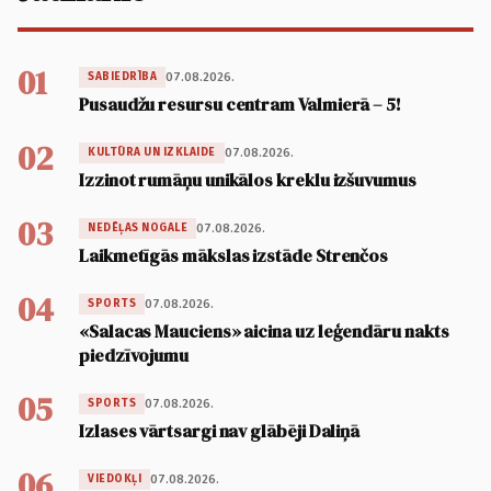
01
07.08.2026.
SABIEDRĪBA
Pusaudžu resursu centram Valmierā – 5!
02
07.08.2026.
KULTŪRA UN IZKLAIDE
Izzinot rumāņu unikālos kreklu izšuvumus
03
07.08.2026.
NEDĒĻAS NOGALE
Laikmetīgās mākslas izstāde Strenčos
04
07.08.2026.
SPORTS
«Salacas Mauciens» aicina uz leģendāru nakts
piedzīvojumu
05
07.08.2026.
SPORTS
Izlases vārtsargi nav glābēji Daliņā
06
07.08.2026.
VIEDOKĻI