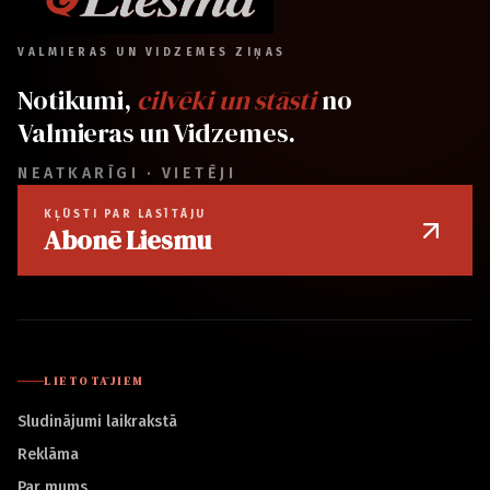
VALMIERAS UN VIDZEMES ZIŅAS
Notikumi,
cilvēki un stāsti
no
Valmieras un Vidzemes.
NEATKARĪGI · VIETĒJI
KĻŪSTI PAR LASĪTĀJU
Abonē Liesmu
LIETOTĀJIEM
Sludinājumi laikrakstā
Reklāma
Par mums