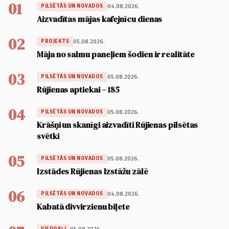
01
04.08.2026.
PILSĒTĀS UN NOVADOS
Aizvadītas mājas kafejnīcu dienas
02
05.08.2026.
PROJEKTS
Māja no salmu paneļiem šodien ir realitāte
03
05.08.2026.
PILSĒTĀS UN NOVADOS
Rūjienas aptiekai – 185
04
05.08.2026.
PILSĒTĀS UN NOVADOS
Krāšņi un skanīgi aizvadīti Rūjienas pilsētas
svētki
05
05.08.2026.
PILSĒTĀS UN NOVADOS
Izstādes Rūjienas Izstāžu zālē
06
04.08.2026.
PILSĒTĀS UN NOVADOS
Kabatā divvirzienu biļete