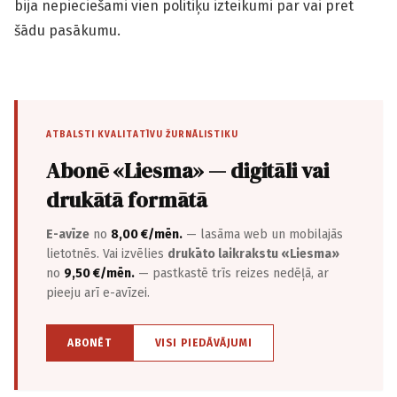
bija nepieciešami vien politiķu izteikumi par vai pret
šādu pasākumu.
ATBALSTI KVALITATĪVU ŽURNĀLISTIKU
Abonē «Liesma» — digitāli vai
drukātā formātā
E-avīze
no
8,00 €/mēn.
— lasāma web un mobilajās
lietotnēs. Vai izvēlies
drukāto laikrakstu «Liesma»
no
9,50 €/mēn.
— pastkastē trīs reizes nedēļā, ar
pieeju arī e-avīzei.
ABONĒT
VISI PIEDĀVĀJUMI