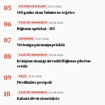
05
31.07.2026.
KULTŪRA UN IZKLAIDE
140 gadus skan Valmieras ērģeles
06
05.08.2026.
PILSĒTĀS UN NOVADOS
Rūjienas aptiekai – 185
07
31.07.2026.
SABIEDRĪBA
Vērienīgu pārmaiņu priekšā
08
05.08.2026.
PILSĒTĀS UN NOVADOS
Krāšņi un skanīgi aizvadīti Rūjienas pilsētas
svētki
09
31.07.2026.
VIESIS
Pievilkušies pretpoli
10
04.08.2026.
PILSĒTĀS UN NOVADOS
Kabatā divvirzienu biļete