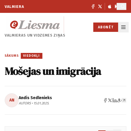
VALMIERA
ABONĒT
VALMIERAS UN
VIDZEMES ZIŅAS
SĀKUMS
/
VIEDOKĻI
Mošejas un imigrācija
Andis Sedlenieks
AN
AUTORS • 15.01.2025.