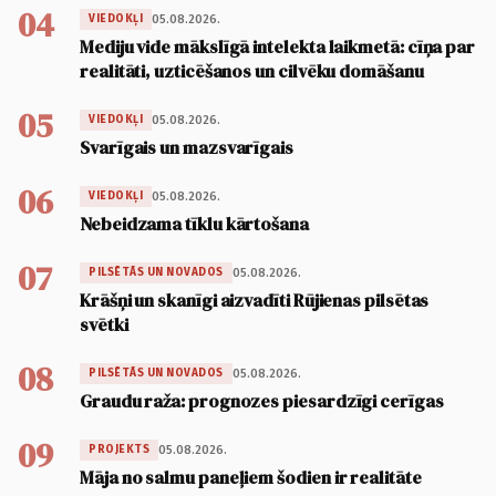
04
05.08.2026.
VIEDOKĻI
Mediju vide mākslīgā intelekta laikmetā: cīņa par
realitāti, uzticēšanos un cilvēku domāšanu
05
05.08.2026.
VIEDOKĻI
Svarīgais un mazsvarīgais
06
05.08.2026.
VIEDOKĻI
Nebeidzama tīklu kārtošana
07
05.08.2026.
PILSĒTĀS UN NOVADOS
Krāšņi un skanīgi aizvadīti Rūjienas pilsētas
svētki
08
05.08.2026.
PILSĒTĀS UN NOVADOS
Graudu raža: prognozes piesardzīgi cerīgas
09
05.08.2026.
PROJEKTS
Māja no salmu paneļiem šodien ir realitāte