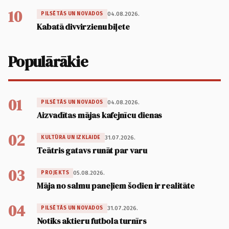
10
04.08.2026.
PILSĒTĀS UN NOVADOS
Kabatā divvirzienu biļete
Populārākie
01
04.08.2026.
PILSĒTĀS UN NOVADOS
Aizvadītas mājas kafejnīcu dienas
02
31.07.2026.
KULTŪRA UN IZKLAIDE
Teātris gatavs runāt par varu
03
05.08.2026.
PROJEKTS
Māja no salmu paneļiem šodien ir realitāte
04
31.07.2026.
PILSĒTĀS UN NOVADOS
Notiks aktieru futbola turnīrs