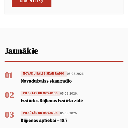
KOMENTĒT
Jaunākie
01
05.08.2026.
NOVADU BALSS SKAN RADIO
Novadu balss skan radio
02
05.08.2026.
PILSĒTĀS UN NOVADOS
Izstādes Rūjienas Izstāžu zālē
03
05.08.2026.
PILSĒTĀS UN NOVADOS
Rūjienas aptiekai – 185