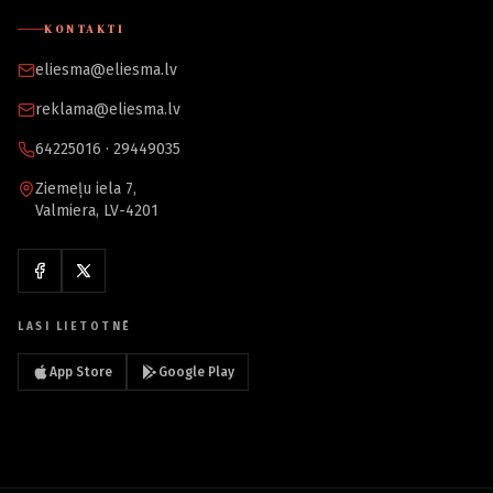
KONTAKTI
eliesma@eliesma.lv
reklama@eliesma.lv
64225016 · 29449035
Ziemeļu iela 7,
Valmiera, LV-4201
LASI LIETOTNĒ
App Store
Google Play