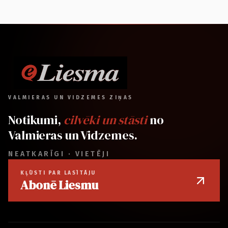
VALMIERAS UN VIDZEMES ZIŅAS
Notikumi,
cilvēki un stāsti
no
Valmieras un Vidzemes.
NEATKARĪGI · VIETĒJI
KĻŪSTI PAR LASĪTĀJU
Abonē Liesmu