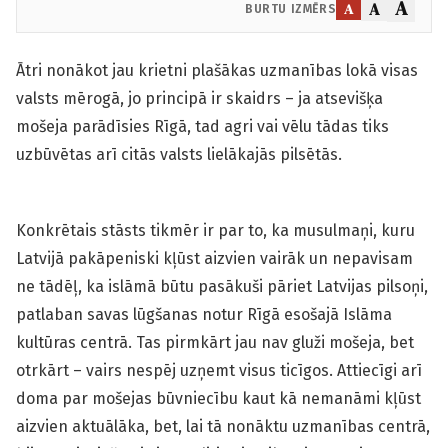
A
A
A
BURTU IZMĒRS
Ātri nonākot jau krietni plašākas uzmanības lokā visas
valsts mērogā, jo principā ir skaidrs – ja atsevišķa
mošeja parādīsies Rīgā, tad agri vai vēlu tādas tiks
uzbūvētas arī citās valsts lielākajās pilsētās.
Konkrētais stāsts tikmēr ir par to, ka musulmaņi, kuru
Latvijā pakāpeniski kļūst aizvien vairāk un nepavisam
ne tādēļ, ka islāmā būtu pasākuši pāriet Latvijas pilsoņi,
patlaban savas lūgšanas notur Rīgā esošajā Islāma
kultūras centrā. Tas pirmkārt jau nav gluži mošeja, bet
otrkārt – vairs nespēj uzņemt visus ticīgos. Attiecīgi arī
doma par mošejas būvniecību kaut kā nemanāmi kļūst
aizvien aktuālāka, bet, lai tā nonāktu uzmanības centrā,