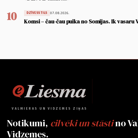
10
07.08.2026.
DZĪVESSTILS
Komsi – čau-čau puika no Somijas. Ik vasaru 
VALMIERAS UN VIDZEMES ZIŅAS
Notikumi,
cilvēki un stāsti
no Va
Vidzemes.