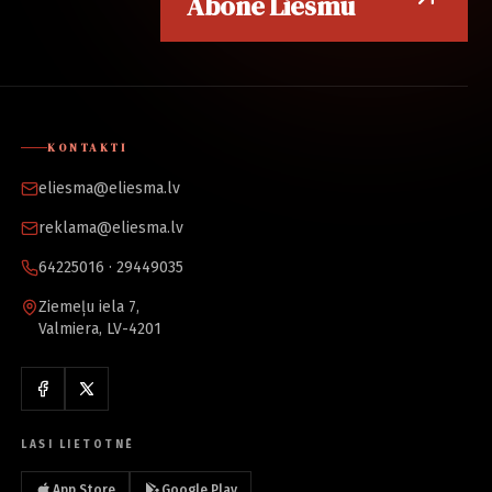
Abonē Liesmu
KONTAKTI
eliesma@eliesma.lv
reklama@eliesma.lv
64225016 · 29449035
Ziemeļu iela 7,
Valmiera, LV-4201
LASI LIETOTNĒ
App Store
Google Play