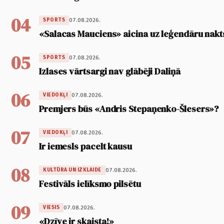
04
07.08.2026.
SPORTS
«Salacas Mauciens» aicina uz leģendāru nakt
05
07.08.2026.
SPORTS
Izlases vārtsargi nav glābēji Daliņā
06
07.08.2026.
VIEDOKĻI
Premjers būs «Andris Stepaņenko-Šlesers»?
07
07.08.2026.
VIEDOKĻI
Ir iemesls pacelt kausu
08
07.08.2026.
KULTŪRA UN IZKLAIDE
Festivāls ielīksmo pilsētu
09
07.08.2026.
VIESIS
«Dzīve ir skaista!»