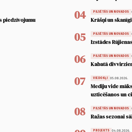
04
PILSĒTĀS UN NOVADOS
s piedzīvojumu
Krāšņi un skanīgi
05
PILSĒTĀS UN NOVADOS
Izstādes Rūjienas
06
PILSĒTĀS UN NOVADOS
Kabatā divvirzien
07
05.08.2026.
VIEDOKĻI
Mediju vide māksl
uzticēšanos un 
08
PILSĒTĀS UN NOVADOS
Ražas sezonai sā
04.08.2026.
PROJEKTS