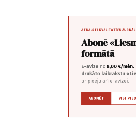
ATBALSTI KVALITATĪVU ŽURNĀL
Abonē «Liesm
formātā
E-avīze
no
8,00 €/mēn.
drukāto laikrakstu «L
ar pieeju arī e-avīzei.
ABONĒT
VISI PIE