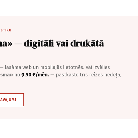
ISTIKU
a» — digitāli vai drukātā
— lasāma web un mobilajās lietotnēs. Vai izvēlies
iesma»
no
9,50 €/mēn.
— pastkastē trīs reizes nedēļā,
DĀVĀJUMI