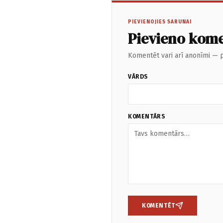
PIEVIENOJIES SARUNAI
Pievieno kom
Komentēt vari arī anonīmi — p
VĀRDS
KOMENTĀRS
KOMENTĒT