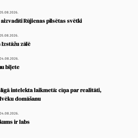
05.08.2026.
 aizvadīti Rūjienas pilsētas svētki
05.08.2026.
 Izstāžu zālē
04.08.2026.
u biļete
īgā intelekta laikmetā: cīņa par realitāti,
cilvēku domāšanu
04.08.2026.
kums ir labs