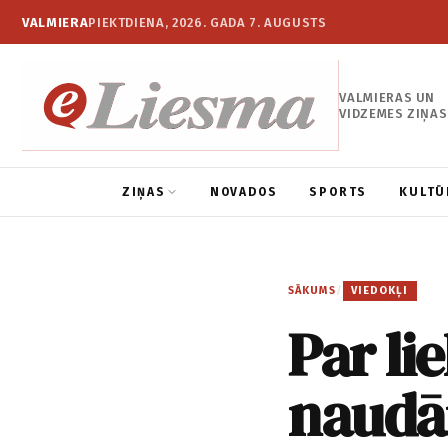
VALMIERA
PIEKTDIENA, 2026. GADA 7. AUGUSTS
VALMIERAS UN
VIDZEMES ZIŅAS
ZIŅAS
NOVADOS
SPORTS
KULTŪ
SĀKUMS
/
VIEDOKĻI
Par li
naud