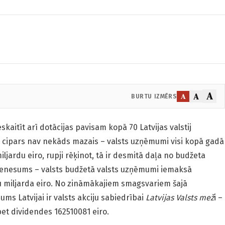
A
A
A
BURTU IZMĒRS
skaitīt arī dotācijas pavisam kopā 70 Latvijas valstij
cipars nav nekāds mazais – valsts uzņēmumi visi kopā gadā
ljardu eiro, rupji rēķinot, tā ir desmitā daļa no budžeta
pienesums – valsts budžetā valsts uzņēmumi iemaksā
 miljarda eiro. No zināmākajiem smagsvariem šajā
ms Latvijai ir valsts akciju sabiedrībai
Latvijas Valsts mež
i –
 bet dividendes 162510081 eiro.