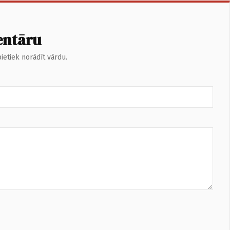
entāru
ietiek norādīt vārdu.