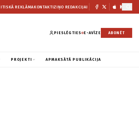
ITISKĀ REKLĀMA
KONTAKTI
ZIŅO REDAKCIJAI
PIESLĒGTIES
E-AVĪZE
ABONĒT
PROJEKTI
APMAKSĀTĀ PUBLIKĀCIJA