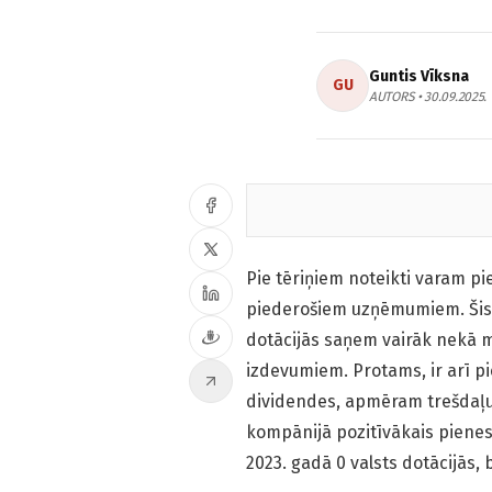
Guntis Vīksna
GU
AUTORS • 30.09.2025.
Pie tēriņiem noteikti varam pie
piederošiem uzņēmumiem. Šis 
dotācijās saņem vairāk nekā mi
izdevumiem. Protams, ir arī 
dividendes, apmēram trešdaļu
kompānijā pozitīvākais pienesu
2023. gadā 0 valsts dotācijās,