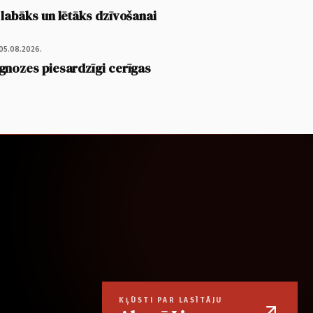
 labāks un lētāks dzīvošanai
05.08.2026.
gnozes piesardzīgi cerīgas
KĻŪSTI PAR LASĪTĀJU