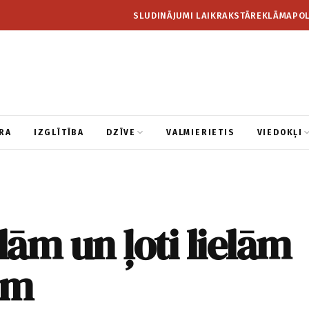
SLUDINĀJUMI LAIKRAKSTĀ
REKLĀMA
POL
RA
IZGLĪTĪBA
DZĪVE
VALMIERIETIS
VIEDOKĻI
elām un ļoti lielām
ām