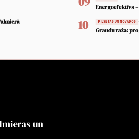
09
Energoefektīvs –
10
Valmierā
PILSĒTĀS UN NOVADOS
Graudu raža: pro
lmieras un