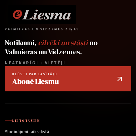
VALMIERAS UN VIDZEMES ZIŅAS
Notikumi,
cilvēki un stāsti
no
Valmieras un Vidzemes.
NEATKARĪGI · VIETĒJI
KĻŪSTI PAR LASĪTĀJU
Abonē Liesmu
LIETOTĀJIEM
Sludinājumi laikrakstā