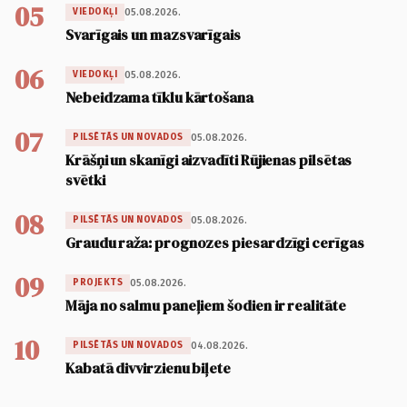
05
05.08.2026.
VIEDOKĻI
Svarīgais un mazsvarīgais
06
05.08.2026.
VIEDOKĻI
Nebeidzama tīklu kārtošana
07
05.08.2026.
PILSĒTĀS UN NOVADOS
Krāšņi un skanīgi aizvadīti Rūjienas pilsētas
svētki
08
05.08.2026.
PILSĒTĀS UN NOVADOS
Graudu raža: prognozes piesardzīgi cerīgas
09
05.08.2026.
PROJEKTS
Māja no salmu paneļiem šodien ir realitāte
10
04.08.2026.
PILSĒTĀS UN NOVADOS
Kabatā divvirzienu biļete