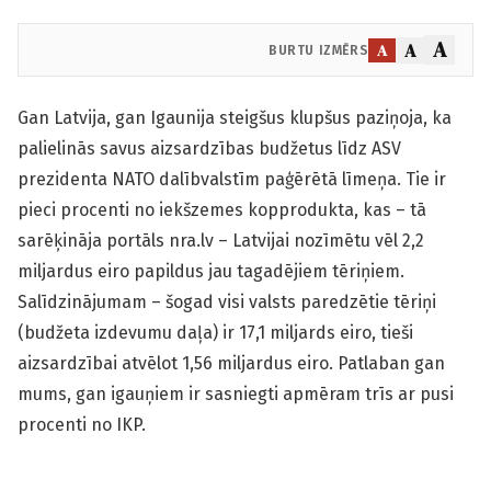
A
A
A
BURTU IZMĒRS
Gan Latvija, gan Igaunija steigšus klupšus paziņoja, ka
palielinās savus aizsardzības budžetus līdz ASV
prezidenta NATO dalībvalstīm paģērētā līmeņa. Tie ir
pieci procenti no iekšzemes kopprodukta, kas – tā
sarēķināja portāls nra.lv – Latvijai nozīmētu vēl 2,2
miljardus eiro papildus jau tagadējiem tēriņiem.
Salīdzinājumam – šogad visi valsts paredzētie tēriņi
(budžeta izdevumu daļa) ir 17,1 miljards eiro, tieši
aizsardzībai atvēlot 1,56 miljardus eiro. Patlaban gan
mums, gan igauņiem ir sasniegti apmēram trīs ar pusi
procenti no IKP.