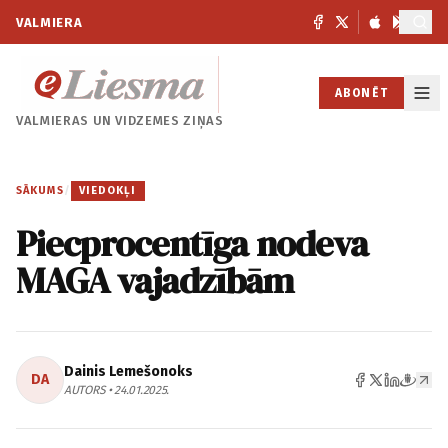
VALMIERA
ABONĒT
VALMIERAS UN
VIDZEMES ZIŅAS
SĀKUMS
/
VIEDOKĻI
Piecprocentīga nodeva
MAGA vajadzībām
Dainis Lemešonoks
DA
AUTORS • 24.01.2025.