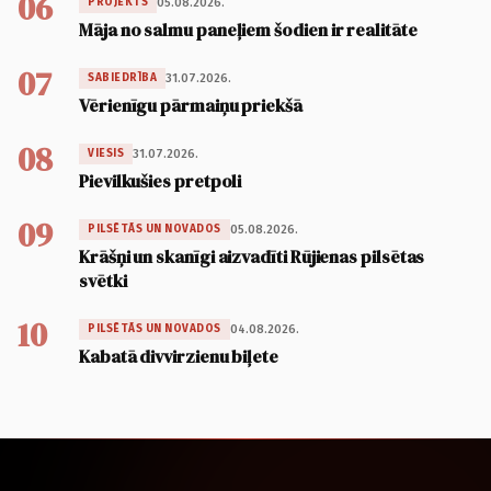
06
05.08.2026.
PROJEKTS
Māja no salmu paneļiem šodien ir realitāte
07
31.07.2026.
SABIEDRĪBA
Vērienīgu pārmaiņu priekšā
08
31.07.2026.
VIESIS
Pievilkušies pretpoli
09
05.08.2026.
PILSĒTĀS UN NOVADOS
Krāšņi un skanīgi aizvadīti Rūjienas pilsētas
svētki
10
04.08.2026.
PILSĒTĀS UN NOVADOS
Kabatā divvirzienu biļete