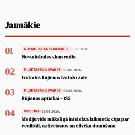
Jaunākie
01
05.08.2026.
NOVADU BALSS SKAN RADIO
Novadu balss skan radio
02
05.08.2026.
PILSĒTĀS UN NOVADOS
Izstādes Rūjienas Izstāžu zālē
03
05.08.2026.
PILSĒTĀS UN NOVADOS
Rūjienas aptiekai – 185
04
05.08.2026.
VIEDOKĻI
Mediju vide mākslīgā intelekta laikmetā: cīņa par
realitāti, uzticēšanos un cilvēku domāšanu