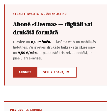
ATBALSTI KVALITATĪVU ŽURNĀLISTIKU
Abonē «Liesma» — digitāli vai
drukātā formātā
E-avīze
no
8,00 €/mēn.
— lasāma web un mobilajās
lietotnēs. Vai izvēlies
drukāto laikrakstu «Liesma»
no
9,50 €/mēn.
— pastkastē trīs reizes nedēļā, ar
pieeju arī e-avīzei.
ABONĒT
VISI PIEDĀVĀJUMI
PIEVIENOJIES SARUNAI