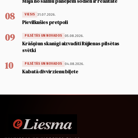
Māja no salmu paneļiem šodien ir realitāte
08
31.07.2026.
VIESIS
Pievilkušies pretpoli
09
05.08.2026.
PILSĒTĀS UN NOVADOS
Krāšņi un skanīgi aizvadīti Rūjienas pilsētas
svētki
10
04.08.2026.
PILSĒTĀS UN NOVADOS
Kabatā divvirzienu biļete