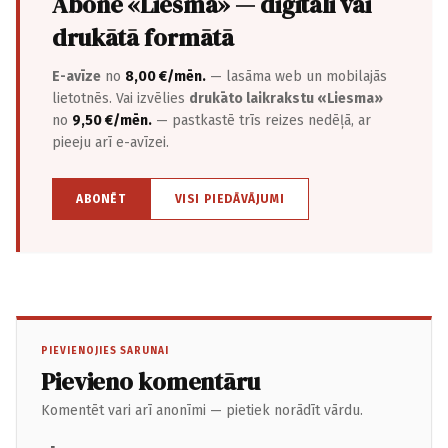
Abonē «Liesma» — digitāli vai
drukātā formātā
E-avīze
no
8,00 €/mēn.
— lasāma web un mobilajās
lietotnēs. Vai izvēlies
drukāto laikrakstu «Liesma»
no
9,50 €/mēn.
— pastkastē trīs reizes nedēļā, ar
pieeju arī e-avīzei.
ABONĒT
VISI PIEDĀVĀJUMI
PIEVIENOJIES SARUNAI
Pievieno komentāru
Komentēt vari arī anonīmi — pietiek norādīt vārdu.