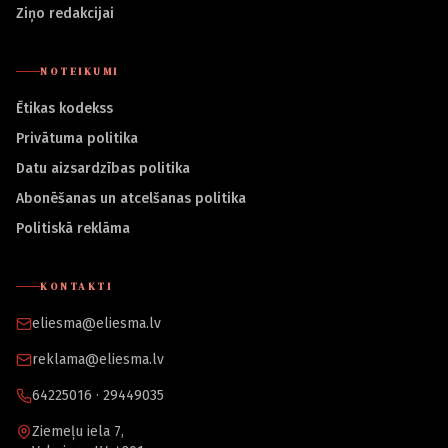
Ziņo redakcijai
NOTEIKUMI
Ētikas kodekss
Privātuma politika
Datu aizsardzības politika
Abonēšanas un atcelšanas politika
Politiskā reklāma
KONTAKTI
eliesma@eliesma.lv
reklama@eliesma.lv
64225016 · 29449035
Ziemeļu iela 7,