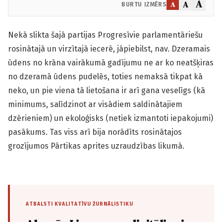
A
A
A
BURTU IZMĒRS
Nekā slikta šajā partijas Progresīvie parlamentāriešu
rosinātajā un virzītajā iecerē, jāpiebilst, nav. Dzeramais
ūdens no krāna vairākumā gadījumu ne ar ko neatšķiras
no dzeramā ūdens pudelēs, toties nemaksā tikpat kā
neko, un pie viena tā lietošana ir arī gana veselīgs (kā
minimums, salīdzinot ar visādiem saldinātajiem
dzērieniem) un ekoloģisks (netiek izmantoti iepakojumi)
pasākums. Tas viss arī bija norādīts rosinātajos
grozījumos Pārtikas aprites uzraudzības likumā.
ATBALSTI KVALITATĪVU ŽURNĀLISTIKU