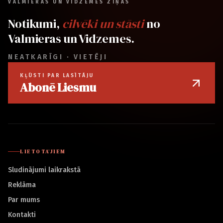
VALMIERAS UN VIDZEMES ZIŅAS
Notikumi,
cilvēki un stāsti
no
Valmieras un Vidzemes.
NEATKARĪGI · VIETĒJI
KĻŪSTI PAR LASĪTĀJU
Abonē Liesmu
LIETOTĀJIEM
Sludinājumi laikrakstā
Reklāma
Par mums
Kontakti