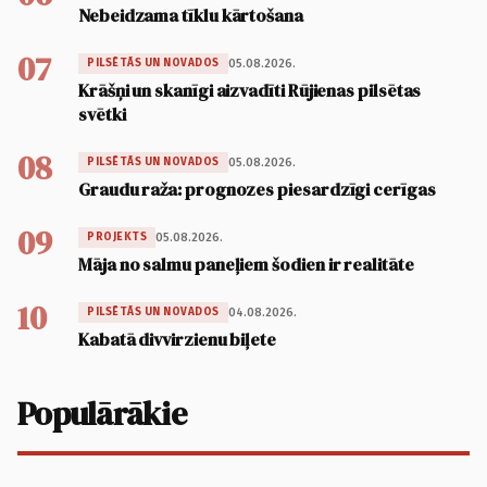
Nebeidzama tīklu kārtošana
07
05.08.2026.
PILSĒTĀS UN NOVADOS
Krāšņi un skanīgi aizvadīti Rūjienas pilsētas
svētki
08
05.08.2026.
PILSĒTĀS UN NOVADOS
Graudu raža: prognozes piesardzīgi cerīgas
09
05.08.2026.
PROJEKTS
Māja no salmu paneļiem šodien ir realitāte
10
04.08.2026.
PILSĒTĀS UN NOVADOS
Kabatā divvirzienu biļete
Populārākie