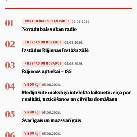
01
05.08.2026.
NOVADU BALSS SKAN RADIO
Novadu balss skan radio
02
05.08.2026.
PILSĒTĀS UN NOVADOS
Izstādes Rūjienas Izstāžu zālē
03
05.08.2026.
PILSĒTĀS UN NOVADOS
Rūjienas aptiekai – 185
04
05.08.2026.
VIEDOKĻI
Mediju vide mākslīgā intelekta laikmetā: cīņa par
realitāti, uzticēšanos un cilvēku domāšanu
05
05.08.2026.
VIEDOKĻI
Svarīgais un mazsvarīgais
06
05.08.2026.
VIEDOKĻI