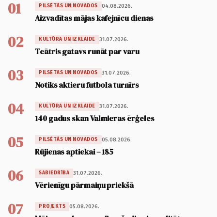
01
04.08.2026.
PILSĒTĀS UN NOVADOS
Aizvadītas mājas kafejnīcu dienas
02
31.07.2026.
KULTŪRA UN IZKLAIDE
Teātris gatavs runāt par varu
03
31.07.2026.
PILSĒTĀS UN NOVADOS
Notiks aktieru futbola turnīrs
04
31.07.2026.
KULTŪRA UN IZKLAIDE
140 gadus skan Valmieras ērģeles
05
05.08.2026.
PILSĒTĀS UN NOVADOS
Rūjienas aptiekai – 185
06
31.07.2026.
SABIEDRĪBA
Vērienīgu pārmaiņu priekšā
07
05.08.2026.
PROJEKTS