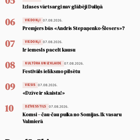
05
Izlases vārtsargi nav glābēji Daliņā
06
07.08.2026.
VIEDOKĻI
Premjers būs «Andris Stepaņenko-Šlesers»?
07
07.08.2026.
VIEDOKĻI
Ir iemesls pacelt kausu
08
07.08.2026.
KULTŪRA UN IZKLAIDE
Festivāls ielīksmo pilsētu
09
07.08.2026.
VIESIS
«Dzīve ir skaista!»
10
07.08.2026.
DZĪVESSTILS
Komsi – čau-čau puika no Somijas. Ik vasaru
Valmierā