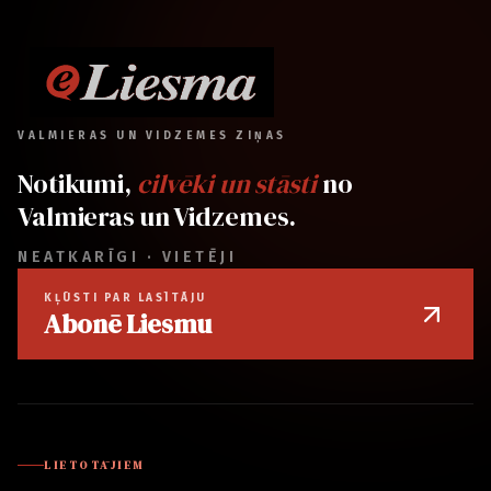
VALMIERAS UN VIDZEMES ZIŅAS
Notikumi,
cilvēki un stāsti
no
Valmieras un Vidzemes.
NEATKARĪGI · VIETĒJI
KĻŪSTI PAR LASĪTĀJU
Abonē Liesmu
LIETOTĀJIEM