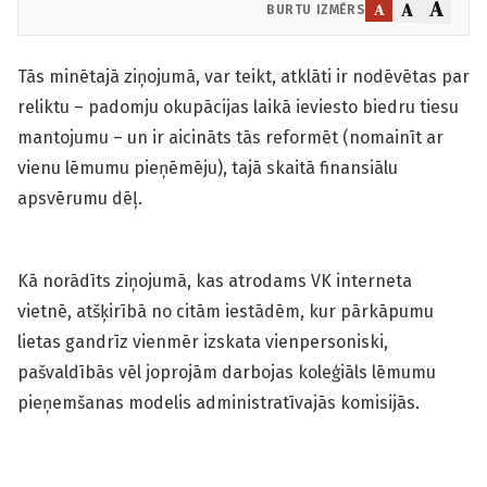
A
A
A
BURTU IZMĒRS
Tās minētajā ziņojumā, var teikt, atklāti ir nodēvētas par
reliktu – padomju okupācijas laikā ieviesto biedru tiesu
mantojumu – un ir aicināts tās reformēt (nomainīt ar
vienu lēmumu pieņēmēju), tajā skaitā finansiālu
apsvērumu dēļ.
Kā norādīts ziņojumā, kas atrodams VK interneta
vietnē, atšķirībā no citām iestādēm, kur pārkāpumu
lietas gandrīz vienmēr izskata vienpersoniski,
pašvaldībās vēl joprojām darbojas koleģiāls lēmumu
pieņemšanas modelis administratīvajās komisijās.