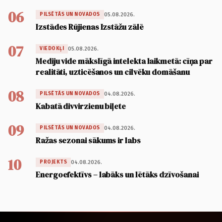
06
05.08.2026.
PILSĒTĀS UN NOVADOS
Izstādes Rūjienas Izstāžu zālē
07
05.08.2026.
VIEDOKĻI
Mediju vide mākslīgā intelekta laikmetā: cīņa par
realitāti, uzticēšanos un cilvēku domāšanu
08
04.08.2026.
PILSĒTĀS UN NOVADOS
Kabatā divvirzienu biļete
09
04.08.2026.
PILSĒTĀS UN NOVADOS
Ražas sezonai sākums ir labs
10
04.08.2026.
PROJEKTS
Energoefektīvs – labāks un lētāks dzīvošanai