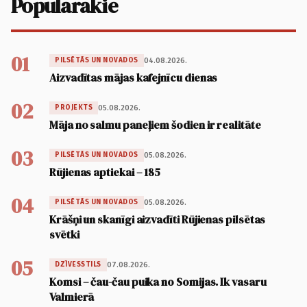
Populārākie
01
04.08.2026.
PILSĒTĀS UN NOVADOS
Aizvadītas mājas kafejnīcu dienas
02
05.08.2026.
PROJEKTS
Māja no salmu paneļiem šodien ir realitāte
03
05.08.2026.
PILSĒTĀS UN NOVADOS
Rūjienas aptiekai – 185
04
05.08.2026.
PILSĒTĀS UN NOVADOS
Krāšņi un skanīgi aizvadīti Rūjienas pilsētas
svētki
05
07.08.2026.
DZĪVESSTILS
Komsi – čau-čau puika no Somijas. Ik vasaru
Valmierā