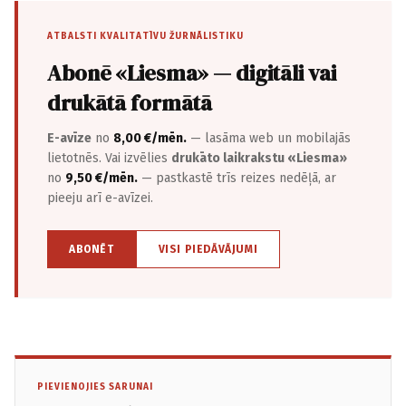
ATBALSTI KVALITATĪVU ŽURNĀLISTIKU
Abonē «Liesma» — digitāli vai
drukātā formātā
E-avīze
no
8,00 €/mēn.
— lasāma web un mobilajās
lietotnēs. Vai izvēlies
drukāto laikrakstu «Liesma»
no
9,50 €/mēn.
— pastkastē trīs reizes nedēļā, ar
pieeju arī e-avīzei.
ABONĒT
VISI PIEDĀVĀJUMI
PIEVIENOJIES SARUNAI