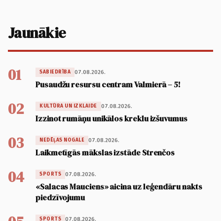
Jaunākie
01
07.08.2026.
SABIEDRĪBA
Pusaudžu resursu centram Valmierā – 5!
02
07.08.2026.
KULTŪRA UN IZKLAIDE
Izzinot rumāņu unikālos kreklu izšuvumus
03
07.08.2026.
NEDĒĻAS NOGALE
Laikmetīgās mākslas izstāde Strenčos
04
07.08.2026.
SPORTS
«Salacas Mauciens» aicina uz leģendāru nakts
piedzīvojumu
07.08.2026.
SPORTS