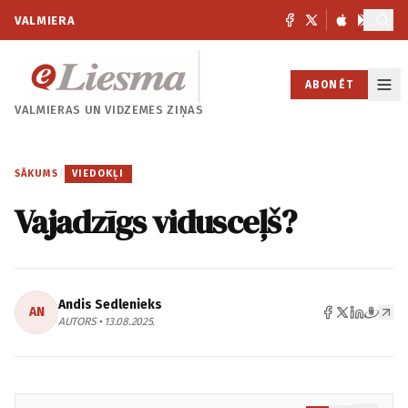
VALMIERA
ABONĒT
VALMIERAS UN
VIDZEMES ZIŅAS
SĀKUMS
/
VIEDOKĻI
Vajadzīgs vidusceļš?
Andis Sedlenieks
AN
AUTORS • 13.08.2025.