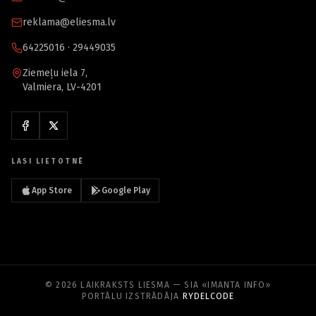
reklama@eliesma.lv
64225016 · 29449035
Ziemeļu iela 7,
Valmiera, LV-4201
LASI LIETOTNĒ
App Store
Google Play
© 2026 LAIKRAKSTS LIESMA — SIA «IMANTA INFO»
PORTĀLU IZSTRĀDĀJA
RYDELCODE