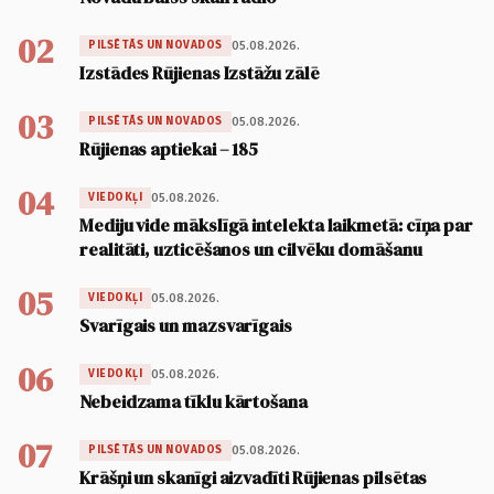
02
05.08.2026.
PILSĒTĀS UN NOVADOS
Izstādes Rūjienas Izstāžu zālē
03
05.08.2026.
PILSĒTĀS UN NOVADOS
Rūjienas aptiekai – 185
04
05.08.2026.
VIEDOKĻI
Mediju vide mākslīgā intelekta laikmetā: cīņa par
realitāti, uzticēšanos un cilvēku domāšanu
05
05.08.2026.
VIEDOKĻI
Svarīgais un mazsvarīgais
06
05.08.2026.
VIEDOKĻI
Nebeidzama tīklu kārtošana
07
05.08.2026.
PILSĒTĀS UN NOVADOS
Krāšņi un skanīgi aizvadīti Rūjienas pilsētas