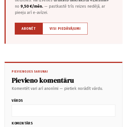
lietotnēs. Vai izvēlies
drukāto laikrakstu «Liesma»
no
9,50 €/mēn.
— pastkastē trīs reizes nedēļā, ar
pieeju arī e-avīzei.
ABONĒT
VISI PIEDĀVĀJUMI
PIEVIENOJIES SARUNAI
Pievieno komentāru
Komentēt vari arī anonīmi — pietiek norādīt vārdu.
VĀRDS
KOMENTĀRS