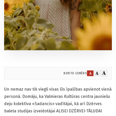
A
A
A
BURTU IZMĒRS
Un nemaz nav tik viegli visas šīs īpašības apvienot vienā
personā. Domāju, ka Valmieras Kultūras centra jauniešu
deju kolektīva «Sadancis» vadītājai, kā arī Dzērves
baleta studijas izveidotājai ALISEI DZĒRVEI-TĀLUDAI