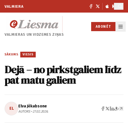
VALMIERA
ABONĒT
VALMIERAS UN
VIDZEMES ZIŅAS
SĀKUMS
/
VIESIS
Dejā – no pirkstgaliem līdz
pat matu galiem
Elva Jēkabsone
EL
AUTORS • 27.02.2026.