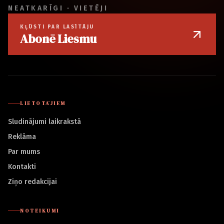
NEATKARĪGI · VIETĒJI
KĻŪSTI PAR LASĪTĀJU
Abonē Liesmu
LIETOTĀJIEM
Sludinājumi laikrakstā
Reklāma
Par mums
Kontakti
Ziņo redakcijai
NOTEIKUMI