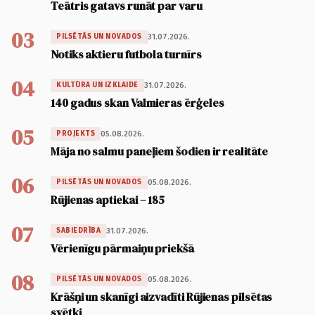
Teātris gatavs runāt par varu
03
31.07.2026.
PILSĒTĀS UN NOVADOS
Notiks aktieru futbola turnīrs
04
31.07.2026.
KULTŪRA UN IZKLAIDE
140 gadus skan Valmieras ērģeles
05
05.08.2026.
PROJEKTS
Māja no salmu paneļiem šodien ir realitāte
06
05.08.2026.
PILSĒTĀS UN NOVADOS
Rūjienas aptiekai – 185
07
31.07.2026.
SABIEDRĪBA
Vērienīgu pārmaiņu priekšā
08
05.08.2026.
PILSĒTĀS UN NOVADOS
Krāšņi un skanīgi aizvadīti Rūjienas pilsētas
svētki