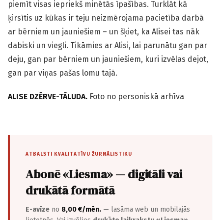
piemīt visas iepriekš minētās īpašības. Turklāt kā
ķirsītis uz kūkas ir teju neizmērojama pacietība darbā
ar bērniem un jauniešiem – un šķiet, ka Alisei tas nāk
dabiski un viegli. Tikāmies ar Alisi, lai parunātu gan par
deju, gan par bērniem un jauniešiem, kuri izvēlas dejot,
gan par viņas pašas lomu tajā.
ALISE DZĒRVE-TĀLUDA.
Foto no personiskā arhīva
ATBALSTI KVALITATĪVU ŽURNĀLISTIKU
Abonē «Liesma» — digitāli vai
drukātā formātā
E-avīze
no
8,00 €/mēn.
— lasāma web un mobilajās