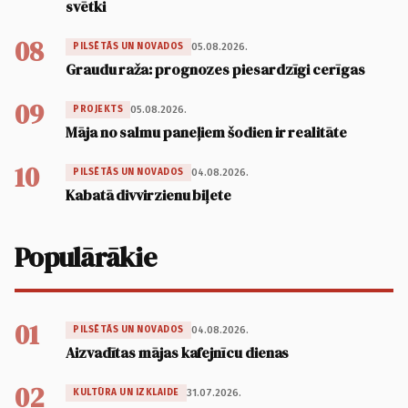
svētki
08
05.08.2026.
PILSĒTĀS UN NOVADOS
Graudu raža: prognozes piesardzīgi cerīgas
09
05.08.2026.
PROJEKTS
Māja no salmu paneļiem šodien ir realitāte
10
04.08.2026.
PILSĒTĀS UN NOVADOS
Kabatā divvirzienu biļete
Populārākie
01
04.08.2026.
PILSĒTĀS UN NOVADOS
Aizvadītas mājas kafejnīcu dienas
02
31.07.2026.
KULTŪRA UN IZKLAIDE