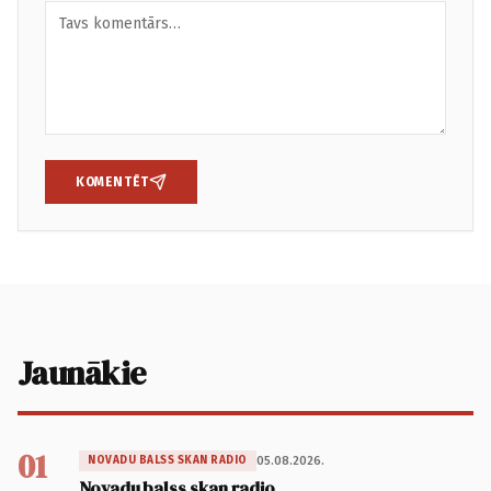
KOMENTĒT
Jaunākie
01
05.08.2026.
NOVADU BALSS SKAN RADIO
Novadu balss skan radio