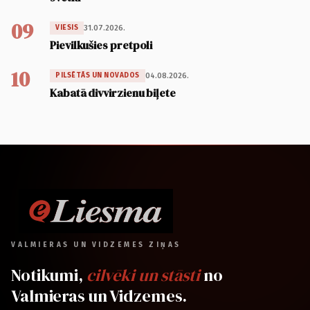
09
31.07.2026.
VIESIS
Pievilkušies pretpoli
10
04.08.2026.
PILSĒTĀS UN NOVADOS
Kabatā divvirzienu biļete
VALMIERAS UN VIDZEMES ZIŅAS
Notikumi,
cilvēki un stāsti
no
Valmieras un Vidzemes.