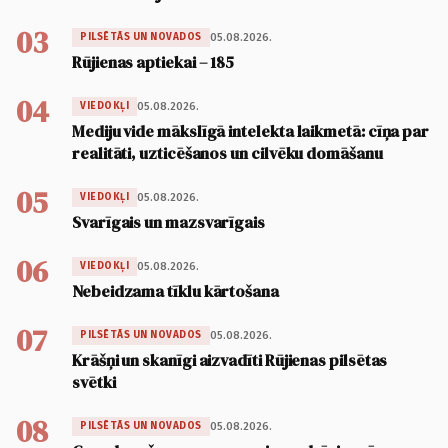
03
05.08.2026.
PILSĒTĀS UN NOVADOS
Rūjienas aptiekai – 185
04
05.08.2026.
VIEDOKĻI
Mediju vide mākslīgā intelekta laikmetā: cīņa par
realitāti, uzticēšanos un cilvēku domāšanu
05
05.08.2026.
VIEDOKĻI
Svarīgais un mazsvarīgais
06
05.08.2026.
VIEDOKĻI
Nebeidzama tīklu kārtošana
07
05.08.2026.
PILSĒTĀS UN NOVADOS
Krāšņi un skanīgi aizvadīti Rūjienas pilsētas
svētki
08
05.08.2026.
PILSĒTĀS UN NOVADOS