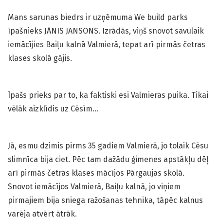
Mans sarunas biedrs ir uzņēmuma We build parks
īpašnieks JĀNIS JANSONS. Izrādās, viņš snovot savulaik
iemācījies Baiļu kalnā Valmierā, tepat arī pirmās četras
klases skolā gājis.
Īpašs prieks par to, ka faktiski esi Valmieras puika. Tikai
vēlāk aizklīdis uz Cēsīm…
Jā, esmu dzimis pirms 35 gadiem Valmierā, jo tolaik Cēsu
slimnīca bija ciet. Pēc tam dažādu ģimenes apstākļu dēļ
arī pirmās četras klases mācījos Pārgaujas skolā.
Snovot iemācījos Valmierā, Baiļu kalnā, jo viņiem
pirmajiem bija sniega ražošanas tehnika, tāpēc kalnus
varēja atvērt ātrāk.