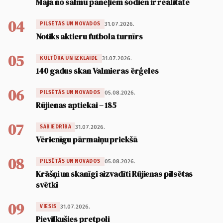
Māja no salmu paneļiem šodien ir realitāte
04
31.07.2026.
PILSĒTĀS UN NOVADOS
Notiks aktieru futbola turnīrs
05
31.07.2026.
KULTŪRA UN IZKLAIDE
140 gadus skan Valmieras ērģeles
06
05.08.2026.
PILSĒTĀS UN NOVADOS
Rūjienas aptiekai – 185
07
31.07.2026.
SABIEDRĪBA
Vērienīgu pārmaiņu priekšā
08
05.08.2026.
PILSĒTĀS UN NOVADOS
Krāšņi un skanīgi aizvadīti Rūjienas pilsētas
svētki
09
31.07.2026.
VIESIS
Pievilkušies pretpoli