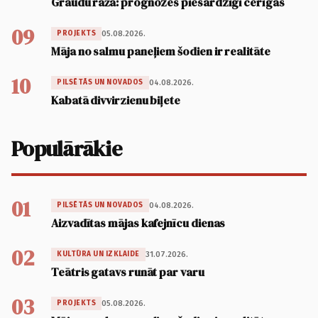
Graudu raža: prognozes piesardzīgi cerīgas
09
05.08.2026.
PROJEKTS
Māja no salmu paneļiem šodien ir realitāte
10
04.08.2026.
PILSĒTĀS UN NOVADOS
Kabatā divvirzienu biļete
Populārākie
01
04.08.2026.
PILSĒTĀS UN NOVADOS
Aizvadītas mājas kafejnīcu dienas
02
31.07.2026.
KULTŪRA UN IZKLAIDE
Teātris gatavs runāt par varu
03
05.08.2026.
PROJEKTS