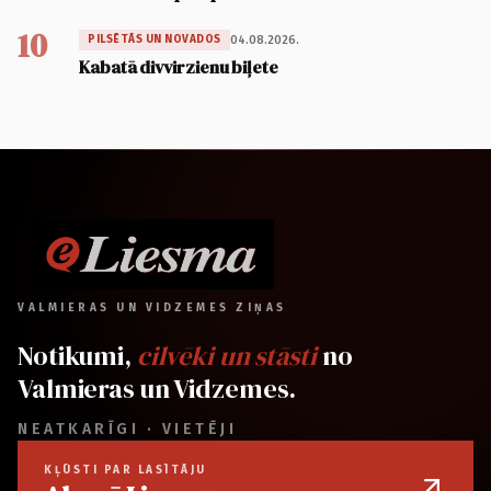
10
04.08.2026.
PILSĒTĀS UN NOVADOS
Kabatā divvirzienu biļete
VALMIERAS UN VIDZEMES ZIŅAS
Notikumi,
cilvēki un stāsti
no
Valmieras un Vidzemes.
NEATKARĪGI · VIETĒJI
KĻŪSTI PAR LASĪTĀJU