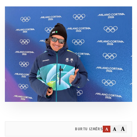
A
A
A
BURTU IZMĒRS