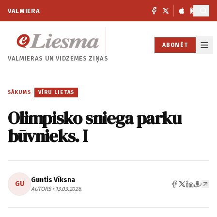
VALMIERA
ABONĒT
VALMIERAS UN
VIDZEMES ZIŅAS
SĀKUMS
/
VĪRU LIETAS
Olimpisko sniega parku
būvnieks. I
Guntis Vīksna
GU
AUTORS • 13.03.2026.