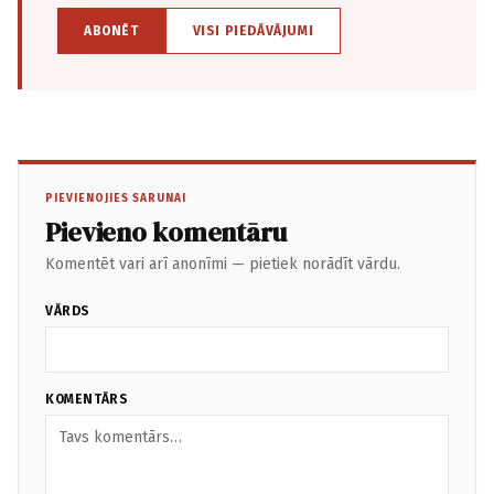
ABONĒT
VISI PIEDĀVĀJUMI
PIEVIENOJIES SARUNAI
Pievieno komentāru
Komentēt vari arī anonīmi — pietiek norādīt vārdu.
VĀRDS
KOMENTĀRS