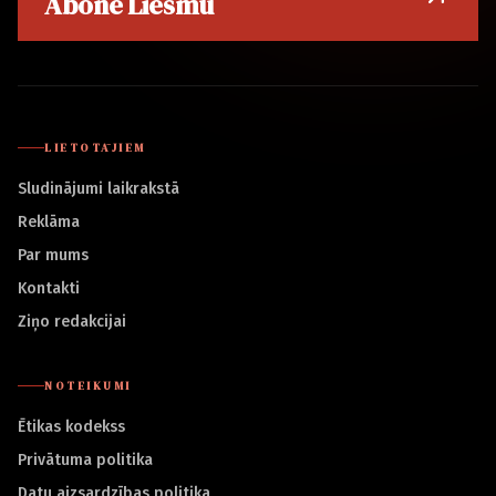
Abonē Liesmu
LIETOTĀJIEM
Sludinājumi laikrakstā
Reklāma
Par mums
Kontakti
Ziņo redakcijai
NOTEIKUMI
Ētikas kodekss
Privātuma politika
Datu aizsardzības politika