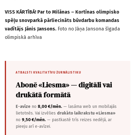
VISS KĀRTĪBĀ! Par to Milānas – Kortīnas olimpisko
spēļu snovparkā pārliecināts būvdarbu komandas
vadītājs Jānis Jansons.
Foto no Jāņa Jansona šīgada
olimpiskā arhīva
ATBALSTI KVALITATĪVU ŽURNĀLISTIKU
Abonē «Liesma» — digitāli vai
drukātā formātā
E-avīze
no
8,00 €/mēn.
— lasāma web un mobilajās
lietotnēs. Vai izvēlies
drukāto laikrakstu «Liesma»
no
9,50 €/mēn.
— pastkastē trīs reizes nedēļā, ar
pieeju arī e-avīzei.