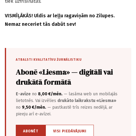
tiek
uzfrišinātas
.
VISMĪĻĀKĀS! Uldis ar leļļu ragaviņām no Zilupes.
Nemaz neceriet tās dabūt sev!
ATBALSTI KVALITATĪVU ŽURNĀLISTIKU
Abonē «Liesma» — digitāli vai
drukātā formātā
E-avīze
no
8,00 €/mēn.
— lasāma web un mobilajās
lietotnēs. Vai izvēlies
drukāto laikrakstu «Liesma»
no
9,50 €/mēn.
— pastkastē trīs reizes nedēļā, ar
pieeju arī e-avīzei.
ABONĒT
VISI PIEDĀVĀJUMI