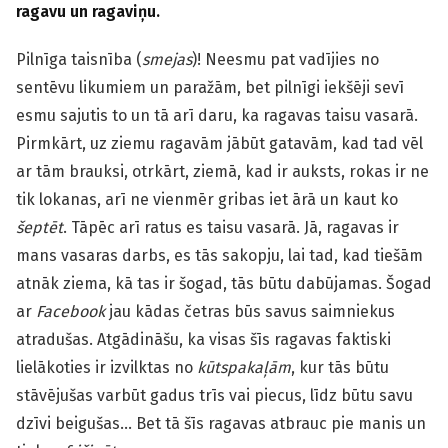
ragavu un ragaviņu.
Pilnīga taisnība (
smejas
)! Neesmu pat vadījies no
sentēvu likumiem un paražām, bet pilnīgi iekšēji sevī
esmu sajutis to un tā arī daru, ka ragavas taisu vasarā.
Pirmkārt, uz ziemu ragavām jābūt gatavām, kad tad vēl
ar tām brauksi, otrkārt, ziemā, kad ir auksts, rokas ir ne
tik lokanas, arī ne vienmēr gribas iet ārā un kaut ko
šeptēt
. Tāpēc arī ratus es taisu vasarā. Jā, ragavas ir
mans vasaras darbs, es tās sakopju, lai tad, kad tiešām
atnāk ziema, kā tas ir šogad, tās būtu dabūjamas. Šogad
ar
Facebook
jau kādas četras būs savus saimniekus
atradušas. Atgādināšu, ka visas šīs ragavas faktiski
lielākoties ir izvilktas no
kūtspakaļām
, kur tās būtu
stāvējušas varbūt gadus trīs vai piecus, līdz būtu savu
dzīvi beigušas… Bet tā šīs ragavas atbrauc pie manis un