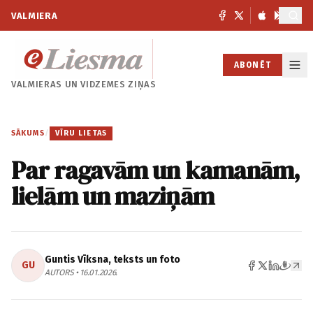
VALMIERA
ABONĒT
VALMIERAS UN
VIDZEMES ZIŅAS
SĀKUMS
/
VĪRU LIETAS
Par ragavām un kamanām,
lielām un maziņām
Guntis Vīksna, teksts un foto
GU
AUTORS • 16.01.2026.