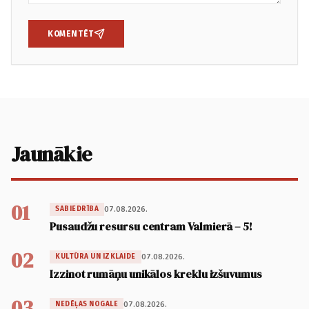
KOMENTĒT
Jaunākie
01
07.08.2026.
SABIEDRĪBA
Pusaudžu resursu centram Valmierā – 5!
02
07.08.2026.
KULTŪRA UN IZKLAIDE
Izzinot rumāņu unikālos kreklu izšuvumus
03
07.08.2026.
NEDĒĻAS NOGALE