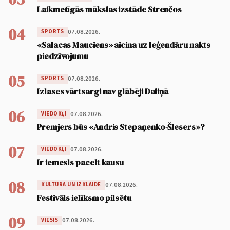
Laikmetīgās mākslas izstāde Strenčos
04
07.08.2026.
SPORTS
«Salacas Mauciens» aicina uz leģendāru nakts
piedzīvojumu
05
07.08.2026.
SPORTS
Izlases vārtsargi nav glābēji Daliņā
06
07.08.2026.
VIEDOKĻI
Premjers būs «Andris Stepaņenko-Šlesers»?
07
07.08.2026.
VIEDOKĻI
Ir iemesls pacelt kausu
08
07.08.2026.
KULTŪRA UN IZKLAIDE
Festivāls ielīksmo pilsētu
09
07.08.2026.
VIESIS