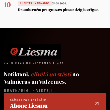
10
05.08.2026.
PILSĒTĀS UN NOVADOS
Graudu raža: prognozes piesardzīgi cerīgas
VALMIERAS UN VIDZEMES ZIŅAS
Notikumi,
cilvēki un stāsti
no
Valmieras un Vidzemes.
NEATKARĪGI · VIETĒJI
KĻŪSTI PAR LASĪTĀJU
Abonē Liesmu