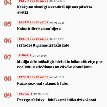
04
05.08.2026.
PILSĒTĀS UN NOVADOS
Krāšņi un skanīgi aizvadīti Rūjienas pilsētas
svētki
05
04.08.2026.
PILSĒTĀS UN NOVADOS
Kabatā divvirzienu biļete
06
05.08.2026.
PILSĒTĀS UN NOVADOS
Izstādes Rūjienas Izstāžu zālē
07
05.08.2026.
VIEDOKĻI
Mediju vide mākslīgā intelekta laikmetā: cīņa par
realitāti, uzticēšanos un cilvēku domāšanu
08
04.08.2026.
PILSĒTĀS UN NOVADOS
Ražas sezonai sākums ir labs
09
04.08.2026.
PROJEKTS
Energoefektīvs – labāks un lētāks dzīvošanai