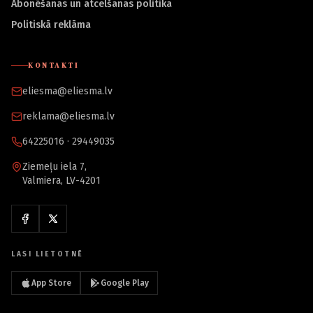
Abonēšanas un atcelšanas politika
Politiskā reklāma
KONTAKTI
eliesma@eliesma.lv
reklama@eliesma.lv
64225016 · 29449035
Ziemeļu iela 7,
Valmiera, LV-4201
LASI LIETOTNĒ
App Store
Google Play