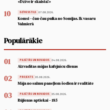
«Dzīve ir skaista!»
10
07.08.2026.
DZĪVESSTILS
Komsi – čau-čau puika no Somijas. Ik vasaru
Valmierā
Populārākie
01
04.08.2026.
PILSĒTĀS UN NOVADOS
Aizvadītas mājas kafejnīcu dienas
02
05.08.2026.
PROJEKTS
Māja no salmu paneļiem šodien ir realitāte
03
05.08.2026.
PILSĒTĀS UN NOVADOS
Rūjienas aptiekai – 185