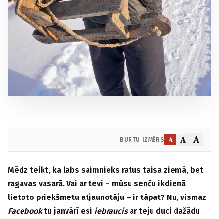
A
A
A
BURTU IZMĒRS
Mēdz teikt, ka labs saimnieks ratus taisa ziemā, bet
ragavas vasarā. Vai ar tevi – mūsu senču ikdienā
lietoto priekšmetu atjaunotāju – ir tāpat? Nu, vismaz
Facebook
tu janvārī esi
iebraucis
ar teju duci dažādu