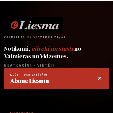
VALMIERAS UN VIDZEMES ZIŅAS
Notikumi,
cilvēki un stāsti
no
Valmieras un Vidzemes.
NEATKARĪGI · VIETĒJI
KĻŪSTI PAR LASĪTĀJU
Abonē Liesmu