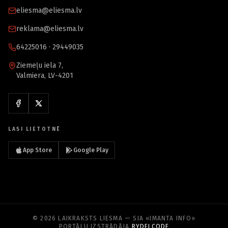
eliesma@eliesma.lv
reklama@eliesma.lv
64225016 · 29449035
Ziemeļu iela 7,
Valmiera, LV-4201
LASI LIETOTNĒ
App Store
Google Play
© 2026 LAIKRAKSTS LIESMA — SIA «IMANTA INFO»
PORTĀLU IZSTRĀDĀJA
RYDELCODE