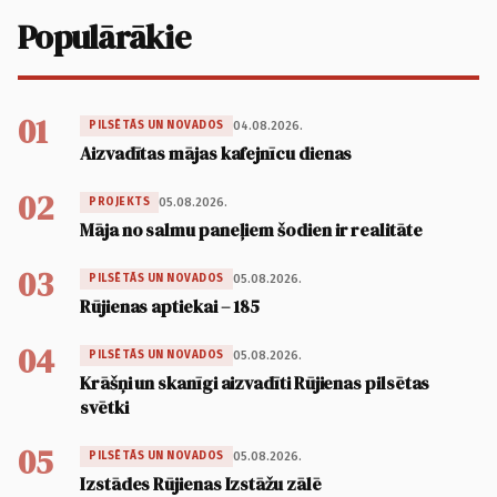
Populārākie
01
04.08.2026.
PILSĒTĀS UN NOVADOS
Aizvadītas mājas kafejnīcu dienas
02
05.08.2026.
PROJEKTS
Māja no salmu paneļiem šodien ir realitāte
03
05.08.2026.
PILSĒTĀS UN NOVADOS
Rūjienas aptiekai – 185
04
05.08.2026.
PILSĒTĀS UN NOVADOS
Krāšņi un skanīgi aizvadīti Rūjienas pilsētas
svētki
05
05.08.2026.
PILSĒTĀS UN NOVADOS
Izstādes Rūjienas Izstāžu zālē