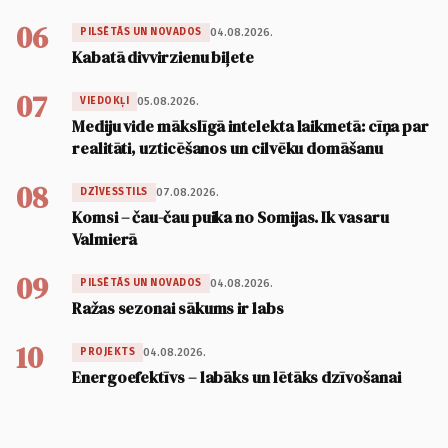
06
04.08.2026.
PILSĒTĀS UN NOVADOS
Kabatā divvirzienu biļete
07
05.08.2026.
VIEDOKĻI
Mediju vide mākslīgā intelekta laikmetā: cīņa par
realitāti, uzticēšanos un cilvēku domāšanu
08
07.08.2026.
DZĪVESSTILS
Komsi – čau-čau puika no Somijas. Ik vasaru
Valmierā
09
04.08.2026.
PILSĒTĀS UN NOVADOS
Ražas sezonai sākums ir labs
10
04.08.2026.
PROJEKTS
Energoefektīvs – labāks un lētāks dzīvošanai