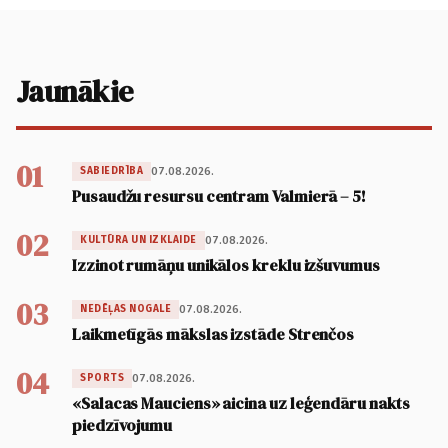
Jaunākie
01
07.08.2026.
SABIEDRĪBA
Pusaudžu resursu centram Valmierā – 5!
02
07.08.2026.
KULTŪRA UN IZKLAIDE
Izzinot rumāņu unikālos kreklu izšuvumus
03
07.08.2026.
NEDĒĻAS NOGALE
Laikmetīgās mākslas izstāde Strenčos
04
07.08.2026.
SPORTS
«Salacas Mauciens» aicina uz leģendāru nakts
piedzīvojumu