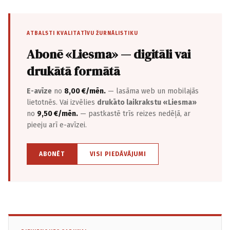
ATBALSTI KVALITATĪVU ŽURNĀLISTIKU
Abonē «Liesma» — digitāli vai
drukātā formātā
E-avīze
no
8,00 €/mēn.
— lasāma web un mobilajās
lietotnēs. Vai izvēlies
drukāto laikrakstu «Liesma»
no
9,50 €/mēn.
— pastkastē trīs reizes nedēļā, ar
pieeju arī e-avīzei.
ABONĒT
VISI PIEDĀVĀJUMI