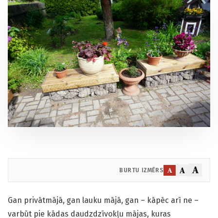
A
A
A
BURTU IZMĒRS
Gan privātmājā, gan lauku mājā, gan – kāpēc arī ne –
varbūt pie kādas daudzdzīvokļu mājas, kuras