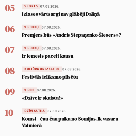
05
07.08.2026.
SPORTS
Izlases vārtsargi nav glābēji Daliņā
06
07.08.2026.
VIEDOKĻI
Premjers būs «Andris Stepaņenko-Šlesers»?
07
07.08.2026.
VIEDOKĻI
Ir iemesls pacelt kausu
08
07.08.2026.
KULTŪRA UN IZKLAIDE
Festivāls ielīksmo pilsētu
09
07.08.2026.
VIESIS
«Dzīve ir skaista!»
10
07.08.2026.
DZĪVESSTILS
Komsi – čau-čau puika no Somijas. Ik vasaru
Valmierā