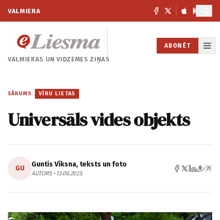
VALMIERA
ABONĒT
VALMIERAS UN
VIDZEMES ZIŅAS
SĀKUMS
/
VĪRU LIETAS
Universāls vides objekts
Guntis Vīksna, teksts un foto
GU
AUTORS • 13.06.2025.