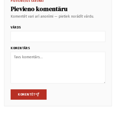
PIEVIENOJIES SARUNAI
Pievieno komentāru
Komentēt vari arī anonīmi — pietiek norādīt vārdu.
VĀRDS
KOMENTĀRS
KOMENTĒT