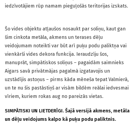
iedzīvotājiem rūp namam pieguļošās teritorijas izskats.
Šo vides objektu atļaušos nosaukt par soliņu, kaut gan
šim cinkota metāla, akmens un terases dēļu
veidojumam noteikti var būt arī puķu podu paliktņa vai
vienkārši vides dekora funkcija. Ieraudzīju šos,
manuprāt, simpātiskos soliņus – pagaidām saimnieks
Aigars savā privātmājas pagalmā izgatavojis un
uzstādījis astoņus – pirms kāda mēneša tepat Valmierā,
un te nu šis pastāstiņš ar visām bildēm reālai iedvesmai
vīriem, kuriem rokas aug no pareizās vietas.
SIMPĀTISKI UN LIETDERĪGI. Šajā versijā akmens, metāla
un dēļu veidojums kalpo kā puķu podu paliktnis.