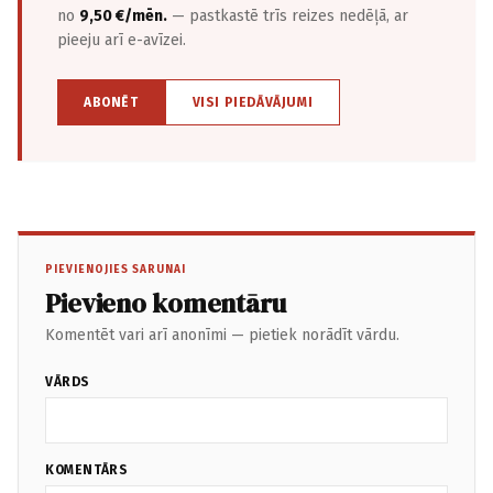
no
9,50 €/mēn.
— pastkastē trīs reizes nedēļā, ar
pieeju arī e-avīzei.
ABONĒT
VISI PIEDĀVĀJUMI
PIEVIENOJIES SARUNAI
Pievieno komentāru
Komentēt vari arī anonīmi — pietiek norādīt vārdu.
VĀRDS
KOMENTĀRS