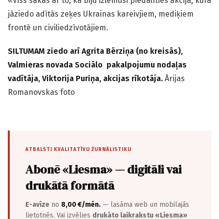
«Viss sākās ar to, ka biju izlēmusi piedalīties akcijā, kurā
jāziedo adītās zeķes Ukrainas kareivjiem, mediķiem
frontē un civil­iedzīvotājiem.
SILTUMAM ziedo arī Agrita Bērziņa (no kreisās),
Valmieras novada Sociālo pakalpojumu nodaļas
vadītāja, Viktorija Puriņa, akcijas rīkotāja.
Ārijas
Romanovskas foto
ATBALSTI KVALITATĪVU ŽURNĀLISTIKU
Abonē «Liesma» — digitāli vai
drukātā formātā
E-avīze
no
8,00 €/mēn.
— lasāma web un mobilajās
lietotnēs. Vai izvēlies
drukāto laikrakstu «Liesma»