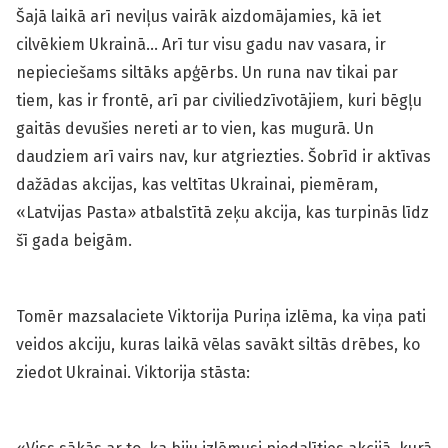
Šajā laikā arī neviļus vairāk aizdomājamies, kā iet
cilvēkiem Ukrainā… Arī tur visu gadu nav vasara, ir
nepieciešams siltāks apģērbs. Un runa nav tikai par
tiem, kas ir frontē, arī par civiliedzīvotājiem, kuri bēgļu
gaitās devušies nereti ar to vien, kas mugurā. Un
daudziem arī vairs nav, kur atgriezties. Šobrīd ir aktīvas
dažādas akcijas, kas veltītas Ukrainai, piemēram,
«Latvijas Pasta» atbalstītā zeķu akcija, kas turpinās līdz
šī gada beigām.
Tomēr mazsalaciete Viktorija Puriņa izlēma, ka viņa pati
veidos akciju, kuras laikā vēlas savākt siltās drēbes, ko
ziedot Ukrainai. Viktorija stāsta: