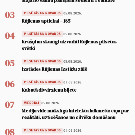
Māja no salmu paneļiem šodien ir realitāte
03
05.08.2026.
PILSĒTĀS UN NOVADOS
Rūjienas aptiekai – 185
04
05.08.2026.
PILSĒTĀS UN NOVADOS
Krāšņi un skanīgi aizvadīti Rūjienas pilsētas
svētki
05
05.08.2026.
PILSĒTĀS UN NOVADOS
Izstādes Rūjienas Izstāžu zālē
06
04.08.2026.
PILSĒTĀS UN NOVADOS
Kabatā divvirzienu biļete
07
05.08.2026.
VIEDOKĻI
Mediju vide mākslīgā intelekta laikmetā: cīņa par
realitāti, uzticēšanos un cilvēku domāšanu
08
04.08.2026.
PILSĒTĀS UN NOVADOS