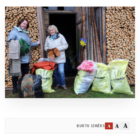
A
A
A
BURTU IZMĒRS