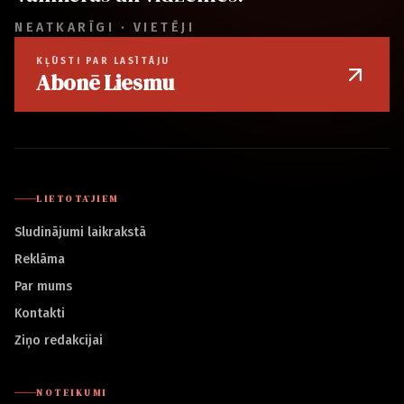
NEATKARĪGI · VIETĒJI
KĻŪSTI PAR LASĪTĀJU
Abonē Liesmu
LIETOTĀJIEM
Sludinājumi laikrakstā
Reklāma
Par mums
Kontakti
Ziņo redakcijai
NOTEIKUMI