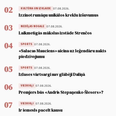
02
07.08.2026.
KULTŪRA UN IZKLAIDE
Izzinot rumāņu unikālos kreklu izšuvumus
03
07.08.2026.
NEDĒĻAS NOGALE
Laikmetīgās mākslas izstāde Strenčos
04
07.08.2026.
SPORTS
«Salacas Mauciens» aicina uz leģendāru nakts
piedzīvojumu
05
07.08.2026.
SPORTS
Izlases vārtsargi nav glābēji Daliņā
06
07.08.2026.
VIEDOKĻI
Premjers būs «Andris Stepaņenko-Šlesers»?
07
07.08.2026.
VIEDOKĻI
Ir iemesls pacelt kausu