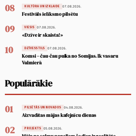
08
07.08.2026.
KULTŪRA UN IZKLAIDE
Festivāls ielīksmo pilsētu
09
07.08.2026.
VIESIS
«Dzīve ir skaista!»
10
07.08.2026.
DZĪVESSTILS
Komsi – čau-čau puika no Somijas. Ik vasaru
Valmierā
Populārākie
01
04.08.2026.
PILSĒTĀS UN NOVADOS
Aizvadītas mājas kafejnīcu dienas
02
05.08.2026.
PROJEKTS