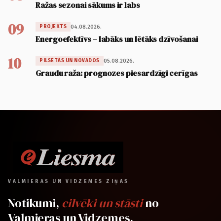
Ražas sezonai sākums ir labs
09
04.08.2026.
PROJEKTS
Energoefektīvs – labāks un lētāks dzīvošanai
10
05.08.2026.
PILSĒTĀS UN NOVADOS
Graudu raža: prognozes piesardzīgi cerīgas
VALMIERAS UN VIDZEMES ZIŅAS
Notikumi,
cilvēki un stāsti
no
Valmieras un Vidzemes.