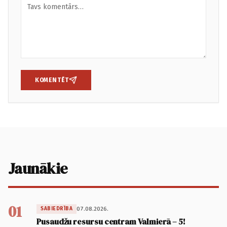
KOMENTĒT
Jaunākie
01
07.08.2026.
SABIEDRĪBA
Pusaudžu resursu centram Valmierā – 5!