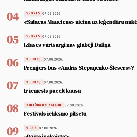
04
07.08.2026.
SPORTS
«Salacas Mauciens» aicina uz leģendāru nakt
05
07.08.2026.
SPORTS
Izlases vārtsargi nav glābēji Daliņā
06
07.08.2026.
VIEDOKĻI
Premjers būs «Andris Stepaņenko-Šlesers»?
07
07.08.2026.
VIEDOKĻI
Ir iemesls pacelt kausu
08
07.08.2026.
KULTŪRA UN IZKLAIDE
Festivāls ielīksmo pilsētu
09
07.08.2026.
VIESIS
«Dzīve ir skaista!»