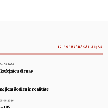
10 POPULĀRĀKĀS ZIŅAS
04.08.2026.
 kafejnīcu dienas
eļiem šodien ir realitāte
05.08.2026.
 – 185