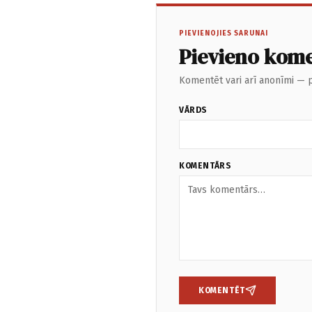
PIEVIENOJIES SARUNAI
Pievieno kom
Komentēt vari arī anonīmi — p
VĀRDS
KOMENTĀRS
KOMENTĒT