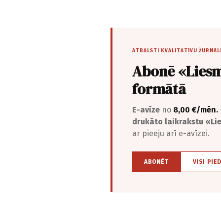
ATBALSTI KVALITATĪVU ŽURNĀL
Abonē «Liesm
formātā
E-avīze
no
8,00 €/mēn.
drukāto laikrakstu «L
ar pieeju arī e-avīzei.
ABONĒT
VISI PIE