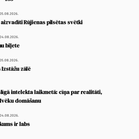
05.08.2026.
 aizvadīti Rūjienas pilsētas svētki
04.08.2026.
u biļete
05.08.2026.
 Izstāžu zālē
īgā intelekta laikmetā: cīņa par realitāti,
cilvēku domāšanu
04.08.2026.
kums ir labs