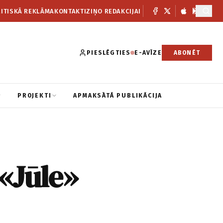
ITISKĀ REKLĀMA
KONTAKTI
ZIŅO REDAKCIJAI
PIESLĒGTIES
E-AVĪZE
ABONĒT
PROJEKTI
APMAKSĀTĀ PUBLIKĀCIJA
 «Jūle»