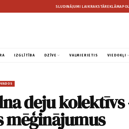
SLUDINĀJUMI LAIKRAKSTĀ
REKLĀMA
POL
RA
IZGLĪTĪBA
DZĪVE
VALMIERIETIS
VIEDOKĻI
OVADOS
lna deju kolektīvs
is mēģinājumus