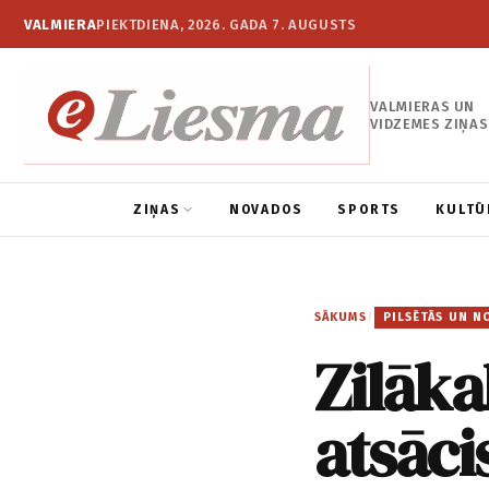
VALMIERA
PIEKTDIENA, 2026. GADA 7. AUGUSTS
VALMIERAS UN
VIDZEMES ZIŅAS
ZIŅAS
NOVADOS
SPORTS
KULTŪ
SĀKUMS
/
PILSĒTĀS UN N
Zilāka
atsāc