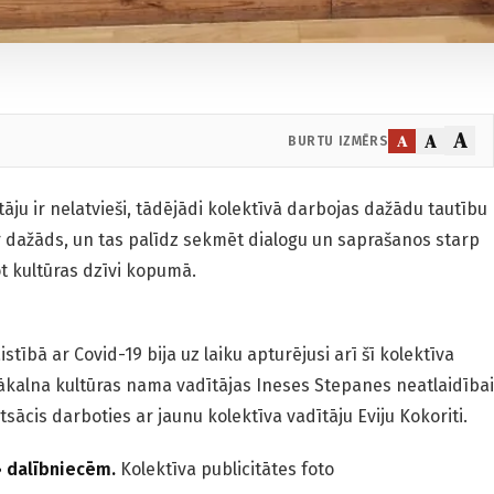
A
A
A
BURTU IZMĒRS
āju ir nelatvieši, tādējādi kolektīvā darbojas dažādu tautību
ir dažāds, un tas palīdz sekmēt dialogu un saprašanos starp
t kultūras dzīvi kopumā.
stībā ar Covid-19 bija uz laiku apturējusi arī šī kolektīva
lākalna kultūras nama vadītājas Ineses Stepanes neatlaidībai
sācis darboties ar jaunu kolektīva vadītāju Eviju Kokoriti.
» dalībniecēm.
Kolektīva publicitātes foto