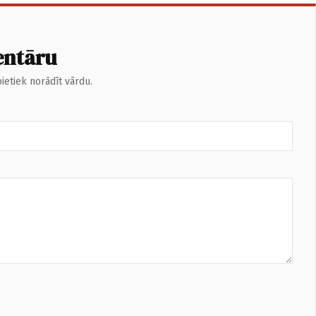
entāru
ietiek norādīt vārdu.