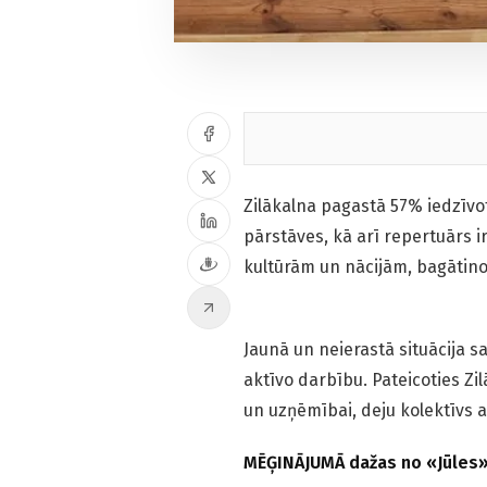
Zilākalna pagastā 57% iedzīvot
pārstāves, kā arī repertuārs 
kultūrām un nācijām, bagātino
Jaunā un neierastā situācija sai
aktīvo darbību. Pateicoties Zi
un uzņēmībai, deju kolektīvs at
MĒĢINĀJUMĀ dažas no «Jūles