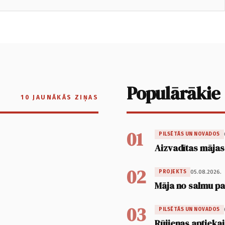
Populārākie
10 JAUNĀKĀS ZIŅAS
01
PILSĒTĀS UN NOVADOS
Aizvadītas mājas
02
05.08.2026.
PROJEKTS
Māja no salmu pan
03
PILSĒTĀS UN NOVADOS
Rūjienas aptiekai