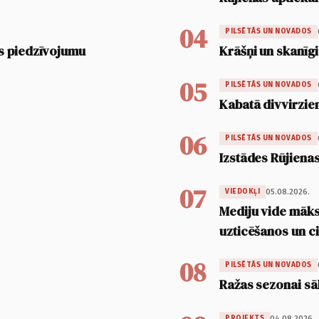
04
PILSĒTĀS UN NOVADOS
s piedzīvojumu
Krāšņi un skanīgi
05
PILSĒTĀS UN NOVADOS
Kabatā divvirzien
06
PILSĒTĀS UN NOVADOS
Izstādes Rūjienas
07
05.08.2026.
VIEDOKĻI
Mediju vide māksl
uzticēšanos un 
08
PILSĒTĀS UN NOVADOS
Ražas sezonai sā
04.08.2026.
PROJEKTS