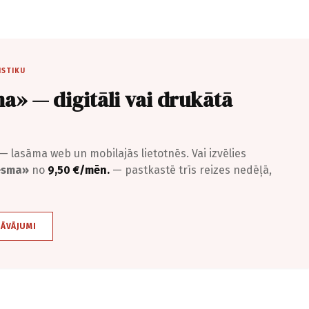
ISTIKU
a» — digitāli vai drukātā
— lasāma web un mobilajās lietotnēs. Vai izvēlies
iesma»
no
9,50 €/mēn.
— pastkastē trīs reizes nedēļā,
DĀVĀJUMI