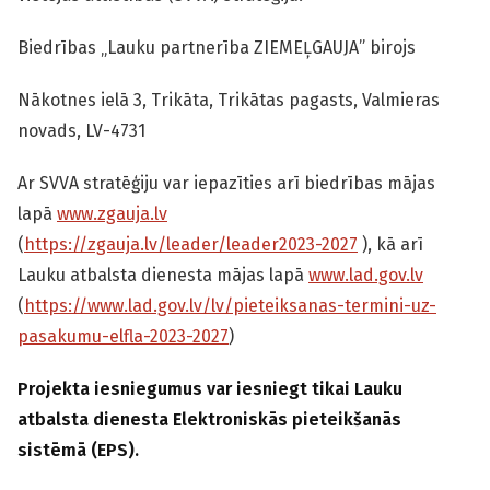
Biedrības „Lauku partnerība ZIEMEĻGAUJA” birojs
Nākotnes ielā 3, Trikāta, Trikātas pagasts, Valmieras
novads, LV-4731
Ar SVVA stratēģiju var iepazīties arī biedrības mājas
lapā
www.zgauja.lv
(
https://zgauja.lv/leader/leader2023-2027
), kā arī
Lauku atbalsta dienesta mājas lapā
www.lad.gov.lv
(
https://www.lad.gov.lv/lv/pieteiksanas-termini-uz-
pasakumu-elfla-2023-2027
)
Projekta iesniegumus var iesniegt tikai
Lauku
atbalsta dienesta Elektroniskās pieteikšanās
sistēmā (EPS).