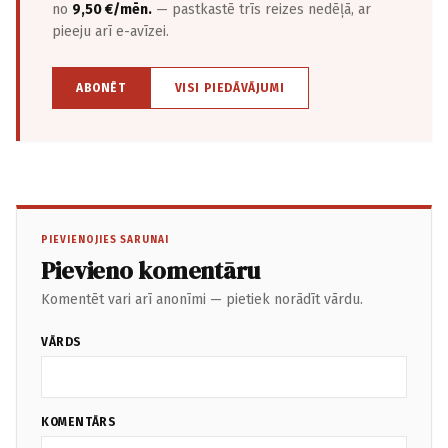
no
9,50 €/mēn.
— pastkastē trīs reizes nedēļā, ar
pieeju arī e-avīzei.
ABONĒT
VISI PIEDĀVĀJUMI
PIEVIENOJIES SARUNAI
Pievieno komentāru
Komentēt vari arī anonīmi — pietiek norādīt vārdu.
VĀRDS
KOMENTĀRS