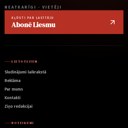
NEATKARĪGI · VIETĒJI
KĻŪSTI PAR LASĪTĀJU
Abonē Liesmu
LIETOTĀJIEM
Sludinājumi laikrakstā
Reklāma
Par mums
Kontakti
Ziņo redakcijai
NOTEIKUMI