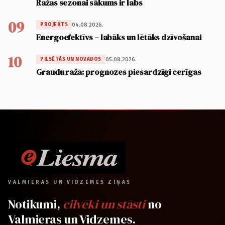
Ražas sezonai sākums ir labs
09
04.08.2026.
PROJEKTS
Energoefektīvs – labāks un lētāks dzīvošanai
10
05.08.2026.
PILSĒTĀS UN NOVADOS
Graudu raža: prognozes piesardzīgi cerīgas
VALMIERAS UN VIDZEMES ZIŅAS
Notikumi,
cilvēki un stāsti
no
Valmieras un Vidzemes.