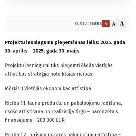
A
A
A
BURTU IZMĒRS
Projektu iesniegumu pieņemšanas laiks: 2025. gada
30. aprīlis – 2025. gada 30. maijs
Projektu iesniegumi tiks pieņemti šādās vietējās
attīstības stratēģijā noteiktajās rīcībās:
Mērķis 1 Vietējās ekonomikas attīstība
Rīcība 1.1. Jaunu produktu un pakalpojumu radīšana,
esošo attīstīšana un realizācija tirgū – paredzētais
finansējums – 200 000 EUR
Rīcība 1.2. Tūrisma nozares pakalpojumu attīstība –