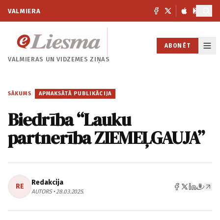
VALMIERA
ABONĒT
VALMIERAS UN
VIDZEMES ZIŅAS
SĀKUMS
/
APMAKSĀTĀ PUBLIKĀCIJA
Biedrība “Lauku
partnerība ZIEMEĻGAUJA”
Redakcija
RE
AUTORS • 28.03.2025.