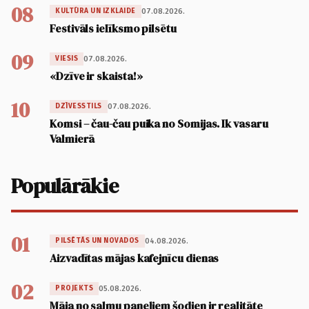
08
07.08.2026.
KULTŪRA UN IZKLAIDE
Festivāls ielīksmo pilsētu
09
07.08.2026.
VIESIS
«Dzīve ir skaista!»
10
07.08.2026.
DZĪVESSTILS
Komsi – čau-čau puika no Somijas. Ik vasaru
Valmierā
Populārākie
01
04.08.2026.
PILSĒTĀS UN NOVADOS
Aizvadītas mājas kafejnīcu dienas
02
05.08.2026.
PROJEKTS
Māja no salmu paneļiem šodien ir realitāte