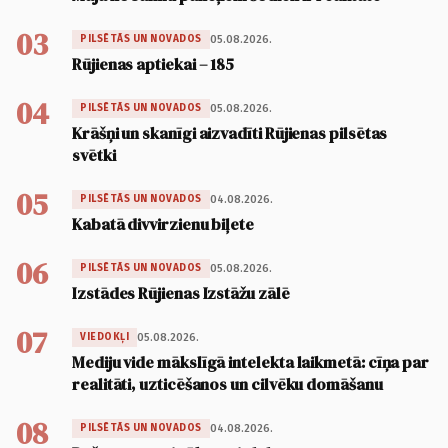
03
05.08.2026.
PILSĒTĀS UN NOVADOS
Rūjienas aptiekai – 185
04
05.08.2026.
PILSĒTĀS UN NOVADOS
Krāšņi un skanīgi aizvadīti Rūjienas pilsētas
svētki
05
04.08.2026.
PILSĒTĀS UN NOVADOS
Kabatā divvirzienu biļete
06
05.08.2026.
PILSĒTĀS UN NOVADOS
Izstādes Rūjienas Izstāžu zālē
07
05.08.2026.
VIEDOKĻI
Mediju vide mākslīgā intelekta laikmetā: cīņa par
realitāti, uzticēšanos un cilvēku domāšanu
08
04.08.2026.
PILSĒTĀS UN NOVADOS