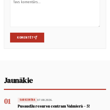
KOMENTĒT
Jaunākie
01
07.08.2026.
SABIEDRĪBA
Pusaudžu resursu centram Valmierā – 5!