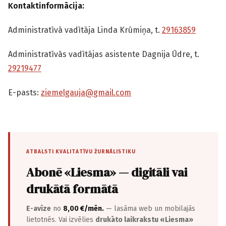
Kontaktinformācija:
Administratīvā vadītāja Linda Krūmiņa, t.
29163859
Administratīvās vadītājas asistente Dagnija Ūdre, t.
29219477
E-pasts:
ziemelgauja@gmail.com
ATBALSTI KVALITATĪVU ŽURNĀLISTIKU
Abonē «Liesma» — digitāli vai
drukātā formātā
E-avīze
no
8,00 €/mēn.
— lasāma web un mobilajās
lietotnēs. Vai izvēlies
drukāto laikrakstu «Liesma»