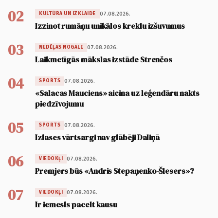
02
07.08.2026.
KULTŪRA UN IZKLAIDE
Izzinot rumāņu unikālos kreklu izšuvumus
03
07.08.2026.
NEDĒĻAS NOGALE
Laikmetīgās mākslas izstāde Strenčos
04
07.08.2026.
SPORTS
«Salacas Mauciens» aicina uz leģendāru nakts
piedzīvojumu
05
07.08.2026.
SPORTS
Izlases vārtsargi nav glābēji Daliņā
06
07.08.2026.
VIEDOKĻI
Premjers būs «Andris Stepaņenko-Šlesers»?
07
07.08.2026.
VIEDOKĻI
Ir iemesls pacelt kausu