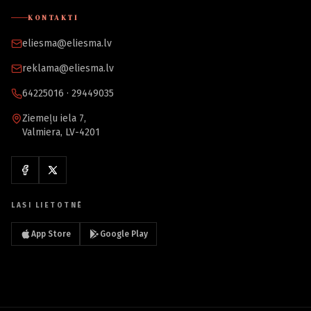
KONTAKTI
eliesma@eliesma.lv
reklama@eliesma.lv
64225016 · 29449035
Ziemeļu iela 7,
Valmiera, LV-4201
LASI LIETOTNĒ
App Store
Google Play