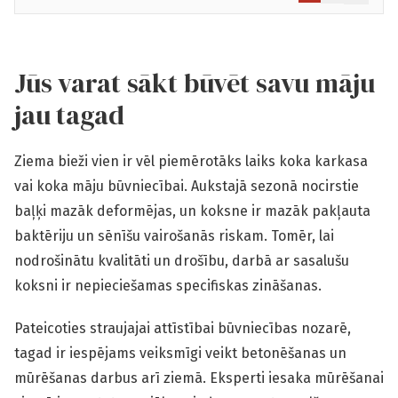
Jūs varat sākt būvēt savu māju
jau tagad
Ziema bieži vien ir vēl piemērotāks laiks koka karkasa
vai koka māju būvniecībai. Aukstajā sezonā nocirstie
baļķi mazāk deformējas, un koksne ir mazāk pakļauta
baktēriju un sēnīšu vairošanās riskam. Tomēr, lai
nodrošinātu kvalitāti un drošību, darbā ar sasalušu
koksni ir nepieciešamas specifiskas zināšanas.
Pateicoties straujajai attīstībai būvniecības nozarē,
tagad ir iespējams veiksmīgi veikt betonēšanas un
mūrēšanas darbus arī ziemā. Eksperti iesaka mūrēšanai