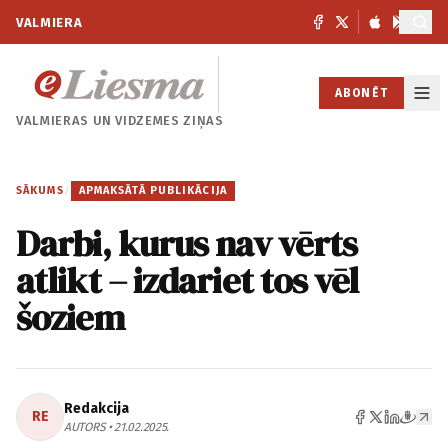
VALMIERA
ABONĒT
VALMIERAS UN
VIDZEMES ZIŅAS
SĀKUMS
/
APMAKSĀTĀ PUBLIKĀCIJA
Darbi, kurus nav vērts
atlikt – izdariet tos vēl
šoziem
Redakcija
RE
AUTORS • 21.02.2025.