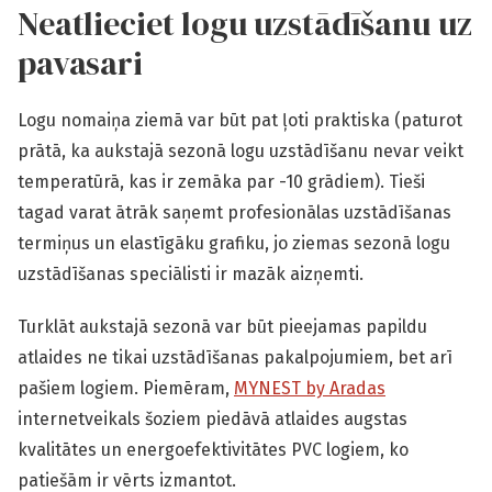
Neatlieciet logu uzstādīšanu uz
pavasari
Logu nomaiņa ziemā var būt pat ļoti praktiska (paturot
prātā, ka aukstajā sezonā logu uzstādīšanu nevar veikt
temperatūrā, kas ir zemāka par -10 grādiem). Tieši
tagad varat ātrāk saņemt profesionālas uzstādīšanas
termiņus un elastīgāku grafiku, jo ziemas sezonā logu
uzstādīšanas speciālisti ir mazāk aizņemti.
Turklāt aukstajā sezonā var būt pieejamas papildu
atlaides ne tikai uzstādīšanas pakalpojumiem, bet arī
pašiem logiem. Piemēram,
MYNEST by Aradas
internetveikals šoziem piedāvā atlaides augstas
kvalitātes un energoefektivitātes PVC logiem, ko
patiešām ir vērts izmantot.