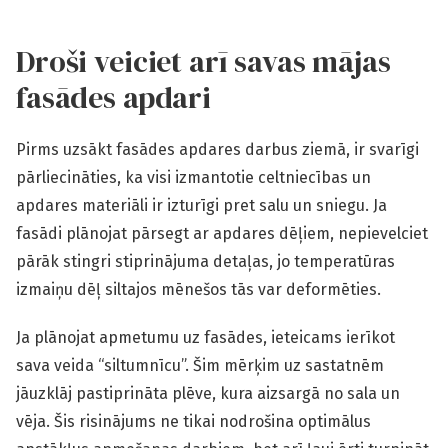
Droši veiciet arī savas mājas
fasādes apdari
Pirms uzsākt fasādes apdares darbus ziemā, ir svarīgi
pārliecināties, ka visi izmantotie celtniecības un
apdares materiāli ir izturīgi pret salu un sniegu. Ja
fasādi plānojat pārsegt ar apdares dēļiem, nepievelciet
pārāk stingri stiprinājuma detaļas, jo temperatūras
izmaiņu dēļ siltajos mēnešos tās var deformēties.
Ja plānojat apmetumu uz fasādes, ieteicams ierīkot
sava veida “siltumnīcu”. Šim mērķim uz sastatnēm
jāuzklāj pastiprināta plēve, kura aizsargā no sala un
vēja. Šis risinājums ne tikai nodrošina optimālus