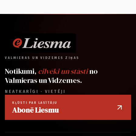
VALMIERAS UN VIDZEMES ZIŅAS
Notikumi,
cilvēki un stāsti
no
Valmieras un Vidzemes.
NEATKARĪGI · VIETĒJI
KĻŪSTI PAR LASĪTĀJU
Abonē Liesmu