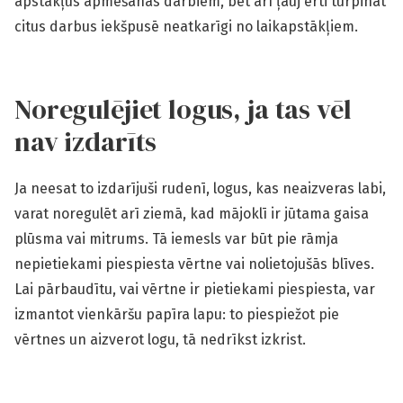
apstākļus apmešanas darbiem, bet arī ļauj ērti turpināt
citus darbus iekšpusē neatkarīgi no laikapstākļiem.
Noregulējiet logus, ja tas vēl
nav izdarīts
Ja neesat to izdarījuši rudenī, logus, kas neaizveras labi,
varat noregulēt arī ziemā, kad mājoklī ir jūtama gaisa
plūsma vai mitrums. Tā iemesls var būt pie rāmja
nepietiekami piespiesta vērtne vai nolietojušās blīves.
Lai pārbaudītu, vai vērtne ir pietiekami piespiesta, var
izmantot vienkāršu papīra lapu: to piespiežot pie
vērtnes un aizverot logu, tā nedrīkst izkrist.