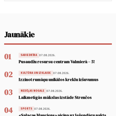
Jaunākie
01
07.08.2026.
SABIEDRĪBA
Pusaudžu resursu centram Valmierā – 5!
02
07.08.2026.
KULTŪRA UN IZKLAIDE
Izzinot rumāņu unikālos kreklu izšuvumus
03
07.08.2026.
NEDĒĻAS NOGALE
Laikmetīgās mākslas izstāde Strenčos
04
07.08.2026.
SPORTS
«Salacas Mauciens» aicina uz leģendāru nakts