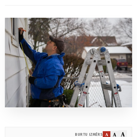
A
A
A
BURTU IZMĒRS