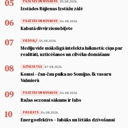
05
05.08.2026.
PILSĒTĀS UN NOVADOS
Izstādes Rūjienas Izstāžu zālē
06
04.08.2026.
PILSĒTĀS UN NOVADOS
Kabatā divvirzienu biļete
07
05.08.2026.
VIEDOKĻI
Mediju vide mākslīgā intelekta laikmetā: cīņa par
realitāti, uzticēšanos un cilvēku domāšanu
08
07.08.2026.
DZĪVESSTILS
Komsi – čau-čau puika no Somijas. Ik vasaru
Valmierā
09
04.08.2026.
PILSĒTĀS UN NOVADOS
Ražas sezonai sākums ir labs
10
04.08.2026.
PROJEKTS
Energoefektīvs – labāks un lētāks dzīvošanai