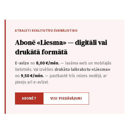
ATBALSTI KVALITATĪVU ŽURNĀLISTIKU
Abonē «Liesma» — digitāli vai
drukātā formātā
E-avīze
no
8,00 €/mēn.
— lasāma web un mobilajās
lietotnēs. Vai izvēlies
drukāto laikrakstu «Liesma»
no
9,50 €/mēn.
— pastkastē trīs reizes nedēļā, ar
pieeju arī e-avīzei.
ABONĒT
VISI PIEDĀVĀJUMI