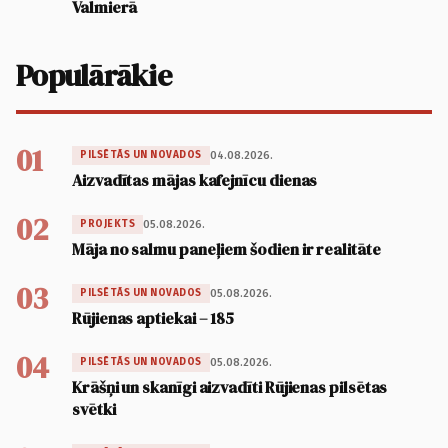
Valmierā
Populārākie
01
04.08.2026.
PILSĒTĀS UN NOVADOS
Aizvadītas mājas kafejnīcu dienas
02
05.08.2026.
PROJEKTS
Māja no salmu paneļiem šodien ir realitāte
03
05.08.2026.
PILSĒTĀS UN NOVADOS
Rūjienas aptiekai – 185
04
05.08.2026.
PILSĒTĀS UN NOVADOS
Krāšņi un skanīgi aizvadīti Rūjienas pilsētas
svētki