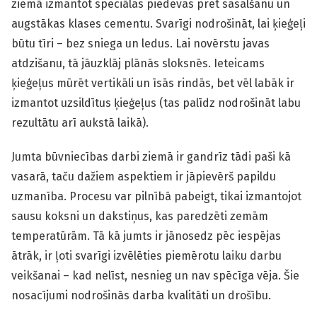
ziemā izmantot speciālas piedevas pret sasalšanu un
augstākas klases cementu. Svarīgi nodrošināt, lai ķieģeļi
būtu tīri – bez sniega un ledus. Lai novērstu javas
atdzišanu, tā jāuzklāj plānās sloksnēs. Ieteicams
ķieģeļus mūrēt vertikāli un īsās rindās, bet vēl labāk ir
izmantot uzsildītus ķieģeļus (tas palīdz nodrošināt labu
rezultātu arī aukstā laikā).
Jumta būvniecības darbi ziemā ir gandrīz tādi paši kā
vasarā, taču dažiem aspektiem ir jāpievērš papildu
uzmanība. Procesu var pilnībā pabeigt, tikai izmantojot
sausu koksni un dakstiņus, kas paredzēti zemām
temperatūrām. Tā kā jumts ir jānosedz pēc iespējas
ātrāk, ir ļoti svarīgi izvēlēties piemērotu laiku darbu
veikšanai – kad nelīst, nesnieg un nav spēcīga vēja. Šie
nosacījumi nodrošinās darba kvalitāti un drošību.