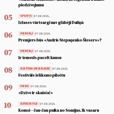
piedzīvojumu
05
07.08.2026.
SPORTS
Izlases vārtsargi nav glābēji Daliņā
06
07.08.2026.
VIEDOKĻI
Premjers būs «Andris Stepaņenko-Šlesers»?
07
07.08.2026.
VIEDOKĻI
Ir iemesls pacelt kausu
08
07.08.2026.
KULTŪRA UN IZKLAIDE
Festivāls ielīksmo pilsētu
09
07.08.2026.
VIESIS
«Dzīve ir skaista!»
10
07.08.2026.
DZĪVESSTILS
Komsi – čau-čau puika no Somijas. Ik vasaru