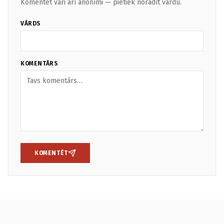
Komentēt vari arī anonīmi — pietiek norādīt vārdu.
VĀRDS
KOMENTĀRS
KOMENTĒT