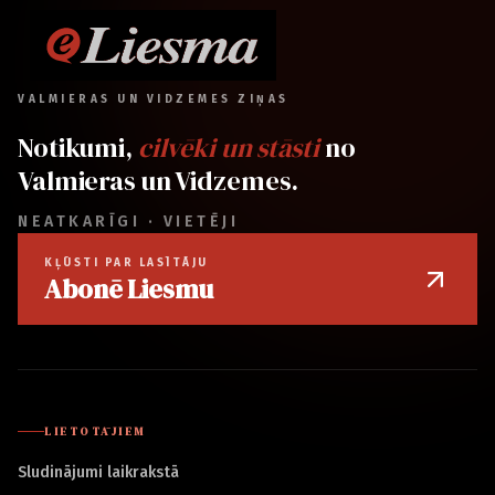
VALMIERAS UN VIDZEMES ZIŅAS
Notikumi,
cilvēki un stāsti
no
Valmieras un Vidzemes.
NEATKARĪGI · VIETĒJI
KĻŪSTI PAR LASĪTĀJU
Abonē Liesmu
LIETOTĀJIEM
Sludinājumi laikrakstā