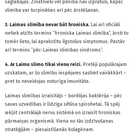
saglabājas. Zinātnieki vēl pilnībā nav izpratuši, kāpēc
slimība var turpināties arī pēc ārstēšanas.
3. Laimas slimība nevar būt hroniska.
Lai arī oficiāli
netiek atzīts termins “hroniska Laimas slimība”, ārsti to
tomēr lieto, lai aprakstītu ilgstošus simptomus. Pastāv
arī termins “pēc-Laimas slimības sindroms”.
4. Ar Laimu slimo tikai vienu reizi.
Pretēji populārajam
uzskatam, ar šo slimību iespējams saslimt vairākkārt –
pret to neveidojas noturīga imunitāte.
Laimas slimības izraisītājs – borēlijas baktērija – pēc
savas uzvedības ir līdzīga sifilisa spirohetai. Tā spēj
iekļūt centrālajā nervu sistēmā un izraisīt hroniskas
pārmaiņas organismā. Viena no tās izdzīvošanas
stratēģijām – piesaistīšanās kolagēnam.