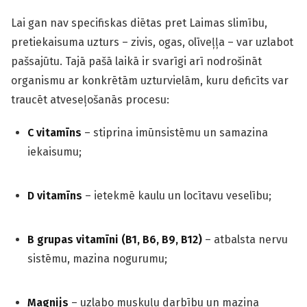
Lai gan nav specifiskas diētas pret Laimas slimību,
pretiekaisuma uzturs – zivis, ogas, olīveļļa – var uzlabot
pašsajūtu. Tajā pašā laikā ir svarīgi arī nodrošināt
organismu ar konkrētām uzturvielām, kuru deficīts var
traucēt atveseļošanās procesu:
C vitamīns
– stiprina imūnsistēmu un samazina
iekaisumu;
D vitamīns
– ietekmē kaulu un locītavu veselību;
B grupas vitamīni (B1, B6, B9, B12)
– atbalsta nervu
sistēmu, mazina nogurumu;
Magnijs
– uzlabo muskuļu darbību un mazina