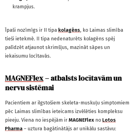
krampjus.
Īpaši nozīmīgs ir II tipa
kolagēns
, ko Laimas slimība
tieši ietekmē. II tipa nedenaturēts kolagēns spēj
palīdzēt atjaunot skrimšļus, mazināt sāpes un
iekaisumu locītavās.
MAGNEFlex
– atbalsts locītavām un
nervu sistēmai
Pacientiem ar ilgstošiem skeleta-muskuļu simptomiem
pēc Laimas slimības ieteicams izvēlēties kompleksu
pieeju. Viena no iespējām ir
MAGNEFlex
no
Lotos
Pharma
– uztura bagātinātājs ar unikālu sastāvu: