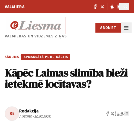
VALMIERA
ABONĒT
VALMIERAS UN
VIDZEMES ZIŅAS
SĀKUMS
/
APMAKSĀTĀ PUBLIKĀCIJA
Kāpēc Laimas slimība bieži
ietekmē locītavas?
Redakcija
RE
AUTORS • 30.07.2025.