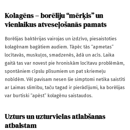
Kolagēns – borēliju “mērķis” un
vienlaikus atveseļošanās pamats
Borēlijas baktērijas vairojas un izdzīvo, piesaistoties
kolagēnam bagātiem audiem. Tāpēc tās “apmetas”
locītavās, muskuļos, smadzenēs, ādā un acīs. Laika
gaitā tas var novest pie hroniskām locītavu problēmām,
spontāniem cīpslu plīsumiem un pat skriemeļu
nobīdēm. Vēl pavisam nesen šie simptomi netika saistīti
ar Laimas slimību, taču tagad ir pierādījumi, ka borēlijas
var burtiski “apēst” kolagēnu saistaudos.
Uzturs un uzturvielas atlabšanas
atbalstam