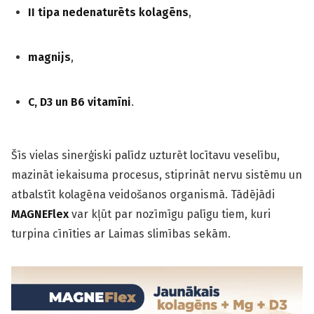
II tipa nedenaturēts kolagēns
,
magnijs
,
C, D3 un B6 vitamīni
.
Šīs vielas sinerģiski palīdz uzturēt locītavu veselību,
mazināt iekaisuma procesus, stiprināt nervu sistēmu un
atbalstīt kolagēna veidošanos organismā. Tādējādi
MAGNEFlex
var kļūt par nozīmīgu palīgu tiem, kuri
turpina cīnīties ar Laimas slimības sekām.