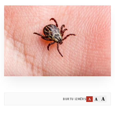
A
A
A
BURTU IZMĒRS