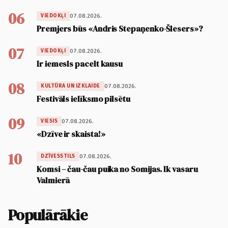
06
07.08.2026.
VIEDOKĻI
Premjers būs «Andris Stepaņenko-Šlesers»?
07
07.08.2026.
VIEDOKĻI
Ir iemesls pacelt kausu
08
07.08.2026.
KULTŪRA UN IZKLAIDE
Festivāls ielīksmo pilsētu
09
07.08.2026.
VIESIS
«Dzīve ir skaista!»
10
07.08.2026.
DZĪVESSTILS
Komsi – čau-čau puika no Somijas. Ik vasaru
Valmierā
Populārākie