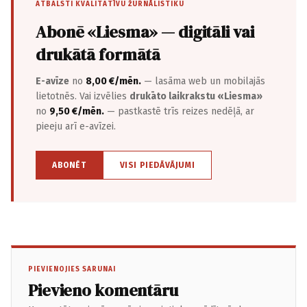
ATBALSTI KVALITATĪVU ŽURNĀLISTIKU
Abonē «Liesma» — digitāli vai
drukātā formātā
E-avīze
no
8,00 €/mēn.
— lasāma web un mobilajās
lietotnēs. Vai izvēlies
drukāto laikrakstu «Liesma»
no
9,50 €/mēn.
— pastkastē trīs reizes nedēļā, ar
pieeju arī e-avīzei.
ABONĒT
VISI PIEDĀVĀJUMI
PIEVIENOJIES SARUNAI
Pievieno komentāru