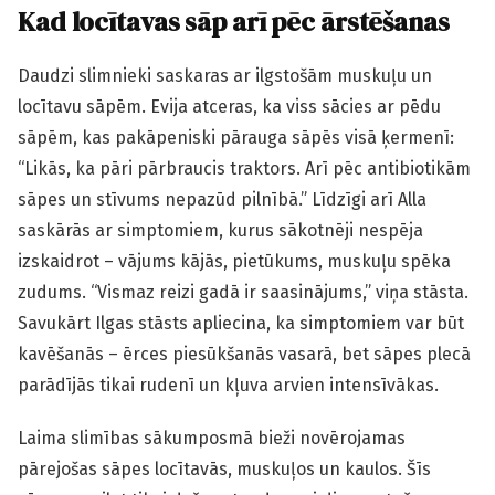
Kad locītavas sāp arī pēc ārstēšanas
Daudzi slimnieki saskaras ar ilgstošām muskuļu un
locītavu sāpēm. Evija atceras, ka viss sācies ar pēdu
sāpēm, kas pakāpeniski pārauga sāpēs visā ķermenī:
“Likās, ka pāri pārbraucis traktors. Arī pēc antibiotikām
sāpes un stīvums nepazūd pilnībā.” Līdzīgi arī Alla
saskārās ar simptomiem, kurus sākotnēji nespēja
izskaidrot – vājums kājās, pietūkums, muskuļu spēka
zudums. “Vismaz reizi gadā ir saasinājums,” viņa stāsta.
Savukārt Ilgas stāsts apliecina, ka simptomiem var būt
kavēšanās – ērces piesūkšanās vasarā, bet sāpes plecā
parādījās tikai rudenī un kļuva arvien intensīvākas.
Laima slimības sākumposmā bieži novērojamas
pārejošas sāpes locītavās, muskuļos un kaulos. Šīs