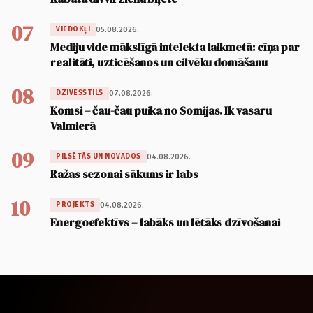
07
05.08.2026.
VIEDOKĻI
Mediju vide mākslīgā intelekta laikmetā: cīņa par
realitāti, uzticēšanos un cilvēku domāšanu
08
07.08.2026.
DZĪVESSTILS
Komsi – čau-čau puika no Somijas. Ik vasaru
Valmierā
09
04.08.2026.
PILSĒTĀS UN NOVADOS
Ražas sezonai sākums ir labs
10
04.08.2026.
PROJEKTS
Energoefektīvs – labāks un lētāks dzīvošanai