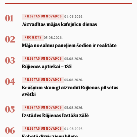
01
04.08.2026.
PILSĒTĀS UN NOVADOS
Aizvadītas mājas kafejnīcu dienas
02
05.08.2026.
PROJEKTS
Māja no salmu paneļiem šodien ir realitāte
03
05.08.2026.
PILSĒTĀS UN NOVADOS
Rūjienas aptiekai – 185
04
05.08.2026.
PILSĒTĀS UN NOVADOS
Krāšņi un skanīgi aizvadīti Rūjienas pilsētas
svētki
05
05.08.2026.
PILSĒTĀS UN NOVADOS
Izstādes Rūjienas Izstāžu zālē
06
04.08.2026.
PILSĒTĀS UN NOVADOS
Kabatā divvirzienu biļete