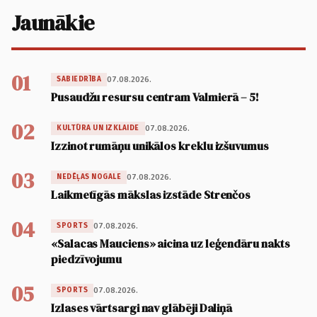
Jaunākie
01
07.08.2026.
SABIEDRĪBA
Pusaudžu resursu centram Valmierā – 5!
02
07.08.2026.
KULTŪRA UN IZKLAIDE
Izzinot rumāņu unikālos kreklu izšuvumus
03
07.08.2026.
NEDĒĻAS NOGALE
Laikmetīgās mākslas izstāde Strenčos
04
07.08.2026.
SPORTS
«Salacas Mauciens» aicina uz leģendāru nakts
piedzīvojumu
05
07.08.2026.
SPORTS
Izlases vārtsargi nav glābēji Daliņā