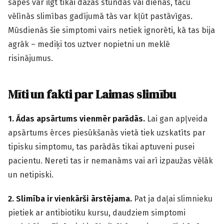
sāpes var ilgt tikai dažas stundas vai dienas, taču
vēlīnās slimības gadījumā tās var kļūt pastāvīgas.
Mūsdienās šie simptomi vairs netiek ignorēti, kā tas bija
agrāk – mediķi tos uztver nopietni un meklē
risinājumus.
Mīti un fakti par Laimas slimību
1. Ādas apsārtums vienmēr parādās.
Lai gan apļveida
apsārtums ērces piesūkšanās vietā tiek uzskatīts par
tipisku simptomu, tas parādās tikai aptuveni pusei
pacientu. Nereti tas ir nemanāms vai arī izpaužas vēlāk
un netipiski.
2. Slimība ir vienkārši ārstējama.
Pat ja daļai slimnieku
pietiek ar antibiotiku kursu, daudziem simptomi