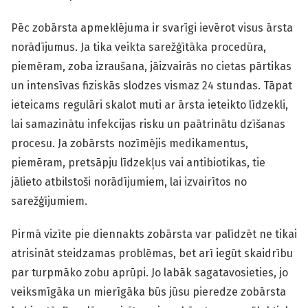
Pēc zobārsta apmeklējuma ir svarīgi ievērot visus ārsta
norādījumus. Ja tika veikta sarežģītāka procedūra,
piemēram, zoba izraušana, jāizvairās no cietas pārtikas
un intensīvas fiziskās slodzes vismaz 24 stundas. Tāpat
ieteicams regulāri skalot muti ar ārsta ieteikto līdzekli,
lai samazinātu infekcijas risku un paātrinātu dzīšanas
procesu. Ja zobārsts nozīmējis medikamentus,
piemēram, pretsāpju līdzekļus vai antibiotikas, tie
jālieto atbilstoši norādījumiem, lai izvairītos no
sarežģījumiem.
Pirmā vizīte pie diennakts zobārsta var palīdzēt ne tikai
atrisināt steidzamas problēmas, bet arī iegūt skaidrību
par turpmāko zobu aprūpi. Jo labāk sagatavosieties, jo
veiksmīgāka un mierīgāka būs jūsu pieredze zobārsta