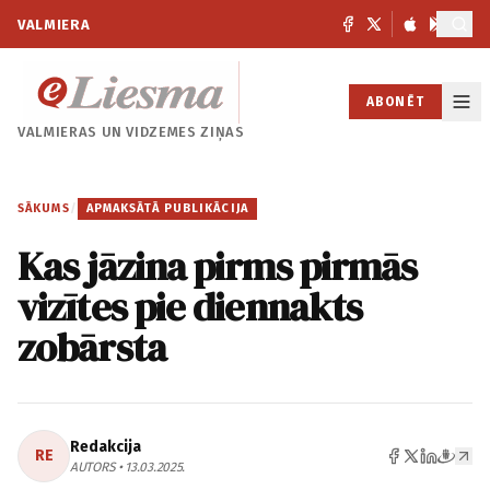
VALMIERA
ABONĒT
VALMIERAS UN
VIDZEMES ZIŅAS
SĀKUMS
/
APMAKSĀTĀ PUBLIKĀCIJA
Kas jāzina pirms pirmās
vizītes pie diennakts
zobārsta
Redakcija
RE
AUTORS • 13.03.2025.