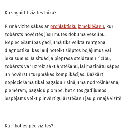
Ko sagaidīt vizītes laikā?
Pirmā vizīte sākas ar
profilaktisku
izmeklēšanu
, kur
zobārsts novērtēs jūsu mutes dobuma veselību.
Nepieciešamības gadījumā tiks veikta rentgena
diagnostika, kas ļauj noteikt slēptos bojājumus vai
iekaisumus. Ja situācija pieprasa steidzamu rīcību,
zobārsts var uzreiz sākt ārstēšanu, lai mazinātu sāpes
un novērstu turpmākas komplikācijas. Dažkārt
nepieciešama tikai pagaidu risinājuma nodrošināšana,
piemēram, pagaidu plombe, bet citos gadījumos
iespējams veikt pilnvērtīgu ārstēšanu jau pirmajā vizītē.
Kā rīkoties pēc vizītes?