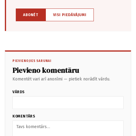
ABONĒT
VISI PIEDĀVĀJUMI
PIEVIENOJIES SARUNAI
Pievieno komentāru
Komentēt vari arī anonīmi — pietiek norādīt vārdu.
VĀRDS
KOMENTĀRS