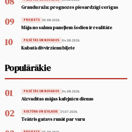
08
Graudu raža: prognozes piesardzīgi cerīgas
09
05.08.2026.
PROJEKTS
Māja no salmu paneļiem šodien ir realitāte
10
04.08.2026.
PILSĒTĀS UN NOVADOS
Kabatā divvirzienu biļete
Populārākie
01
04.08.2026.
PILSĒTĀS UN NOVADOS
Aizvadītas mājas kafejnīcu dienas
02
31.07.2026.
KULTŪRA UN IZKLAIDE
Teātris gatavs runāt par varu