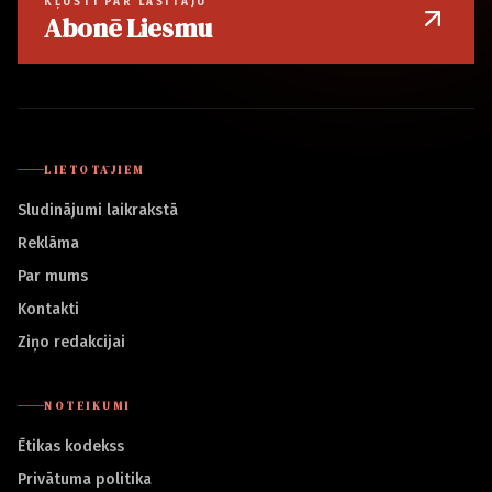
KĻŪSTI PAR LASĪTĀJU
Abonē Liesmu
LIETOTĀJIEM
Sludinājumi laikrakstā
Reklāma
Par mums
Kontakti
Ziņo redakcijai
NOTEIKUMI
Ētikas kodekss
Privātuma politika