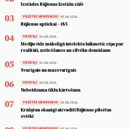
Izstādes Rūjienas Izstāžu zālē
03
05.08.2026.
PILSĒTĀS UN NOVADOS
Rūjienas aptiekai – 185
04
05.08.2026.
VIEDOKĻI
Mediju vide mākslīgā intelekta laikmetā: cīņa par
realitāti, uzticēšanos un cilvēku domāšanu
05
05.08.2026.
VIEDOKĻI
Svarīgais un mazsvarīgais
06
05.08.2026.
VIEDOKĻI
Nebeidzama tīklu kārtošana
07
05.08.2026.
PILSĒTĀS UN NOVADOS
Krāšņi un skanīgi aizvadīti Rūjienas pilsētas
svētki
05.08.2026.
PILSĒTĀS UN NOVADOS