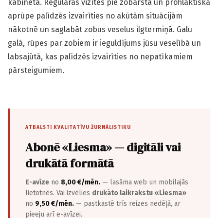
kabinetā. Regulāras vizītes pie zobārsta un profilaktiska
aprūpe palīdzēs izvairīties no akūtām situācijām
nākotnē un saglabāt zobus veselus ilgtermiņā. Galu
galā, rūpes par zobiem ir ieguldījums jūsu veselībā un
labsajūtā, kas palīdzēs izvairīties no nepatīkamiem
pārsteigumiem.
ATBALSTI KVALITATĪVU ŽURNĀLISTIKU
Abonē «Liesma» — digitāli vai
drukātā formātā
E-avīze
no
8,00 €/mēn.
— lasāma web un mobilajās
lietotnēs. Vai izvēlies
drukāto laikrakstu «Liesma»
no
9,50 €/mēn.
— pastkastē trīs reizes nedēļā, ar
pieeju arī e-avīzei.