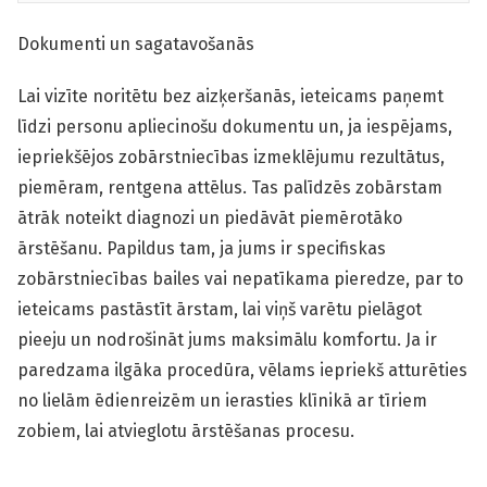
Dokumenti un sagatavošanās
Lai vizīte noritētu bez aizķeršanās, ieteicams paņemt
līdzi personu apliecinošu dokumentu un, ja iespējams,
iepriekšējos zobārstniecības izmeklējumu rezultātus,
piemēram, rentgena attēlus. Tas palīdzēs zobārstam
ātrāk noteikt diagnozi un piedāvāt piemērotāko
ārstēšanu. Papildus tam, ja jums ir specifiskas
zobārstniecības bailes vai nepatīkama pieredze, par to
ieteicams pastāstīt ārstam, lai viņš varētu pielāgot
pieeju un nodrošināt jums maksimālu komfortu. Ja ir
paredzama ilgāka procedūra, vēlams iepriekš atturēties
no lielām ēdienreizēm un ierasties klīnikā ar tīriem
zobiem, lai atvieglotu ārstēšanas procesu.