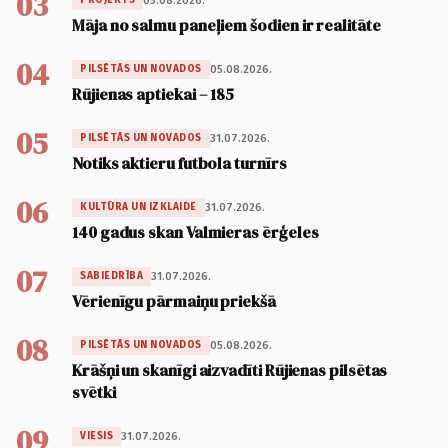
03
05.08.2026.
PROJEKTS
Māja no salmu paneļiem šodien ir realitāte
04
05.08.2026.
PILSĒTĀS UN NOVADOS
Rūjienas aptiekai – 185
05
31.07.2026.
PILSĒTĀS UN NOVADOS
Notiks aktieru futbola turnīrs
06
31.07.2026.
KULTŪRA UN IZKLAIDE
140 gadus skan Valmieras ērģeles
07
31.07.2026.
SABIEDRĪBA
Vērienīgu pārmaiņu priekšā
08
05.08.2026.
PILSĒTĀS UN NOVADOS
Krāšņi un skanīgi aizvadīti Rūjienas pilsētas
svētki
09
31.07.2026.
VIESIS