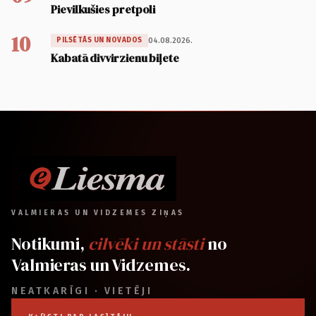
Pievilkušies pretpoli
10
04.08.2026.
PILSĒTĀS UN NOVADOS
Kabatā divvirzienu biļete
VALMIERAS UN VIDZEMES ZIŅAS
Notikumi,
cilvēki un stāsti
no
Valmieras un Vidzemes.
NEATKARĪGI · VIETĒJI