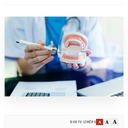
A
A
A
BURTU IZMĒRS