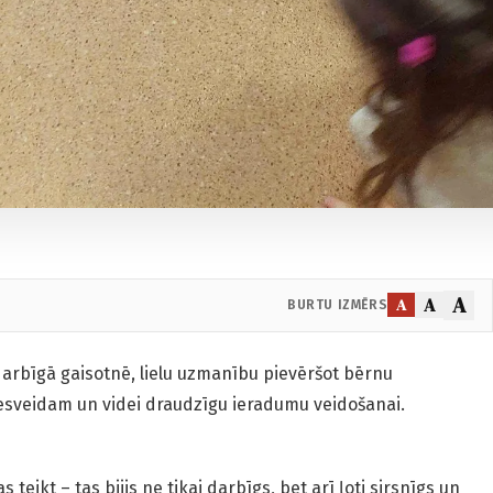
A
A
A
BURTU IZMĒRS
darbīgā gaisotnē, lielu uzmanību pievēršot bērnu
esveidam un videi draudzīgu ieradumu veidošanai.
 teikt – tas bijis ne tikai darbīgs, bet arī ļoti sirsnīgs un