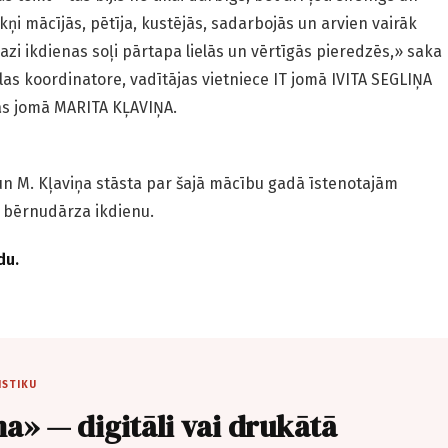
i mācījās, pētīja, kustējās, sadarbojās un arvien vairāk
azi ikdienas soļi pārtapa lielās un vērtīgās pieredzēs,» saka
as koordinatore, vadītājas vietniece IT jomā IVITA SEGLIŅA
ības jomā MARITA KĻAVIŅA.
un M. Kļaviņa stāsta par šajā mācību gadā īstenotajām
to bērnudārza ikdienu.
du.
ISTIKU
a» — digitāli vai drukātā