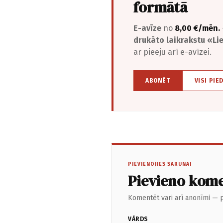
formātā
E-avīze
no
8,00 €/mēn.
drukāto laikrakstu «L
ar pieeju arī e-avīzei.
ABONĒT
VISI PIE
PIEVIENOJIES SARUNAI
Pievieno kom
Komentēt vari arī anonīmi — p
VĀRDS