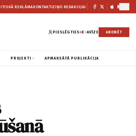
ITISKĀ REKLĀMA
KONTAKTI
ZIŅO REDAKCIJAI
PIESLĒGTIES
E-AVĪZE
ABONĒT
PROJEKTI
APMAKSĀTĀ PUBLIKĀCIJA
s
būšanā