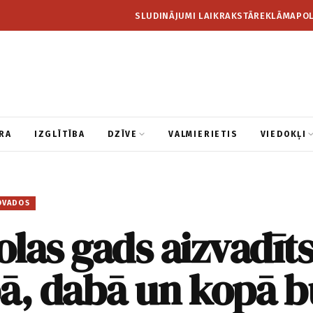
SLUDINĀJUMI LAIKRAKSTĀ
REKLĀMA
POL
RA
IZGLĪTĪBA
DZĪVE
VALMIERIETIS
VIEDOKĻI
OVADOS
las gads aizvadīt
bā, dabā un kopā 