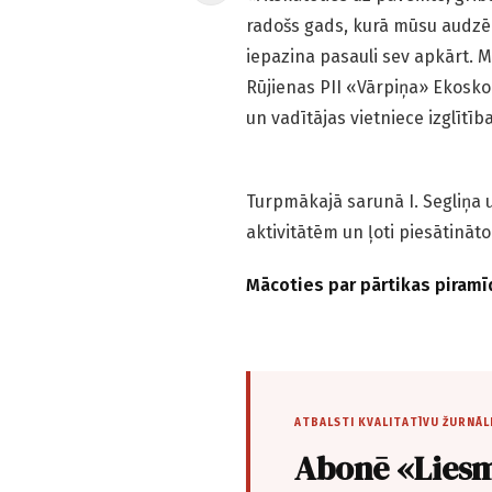
radošs gads, kurā mūsu audzēkņ
iepazina pasauli sev apkārt. M
Rūjienas PII «Vārpiņa» Ekoskol
un vadītājas vietniece izglīt
Turpmākajā sarunā I. Segliņa 
aktivitātēm un ļoti piesātinā
Mācoties par pārtikas piramī
ATBALSTI KVALITATĪVU ŽURNĀL
Abonē «Liesm