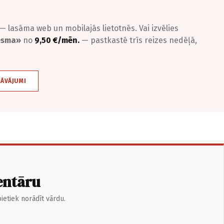
— lasāma web un mobilajās lietotnēs. Vai izvēlies
iesma»
no
9,50 €/mēn.
— pastkastē trīs reizes nedēļā,
DĀVĀJUMI
entāru
ietiek norādīt vārdu.