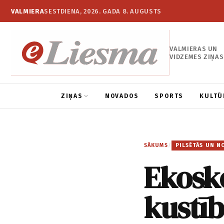
VALMIERA
SESTDIENA, 2026. GADA 8. AUGUSTS
VALMIERAS UN
VIDZEMES ZIŅAS
ZIŅAS
NOVADOS
SPORTS
KULTŪ
SĀKUMS
/
PILSĒTĀS UN N
Ekosko
kustī