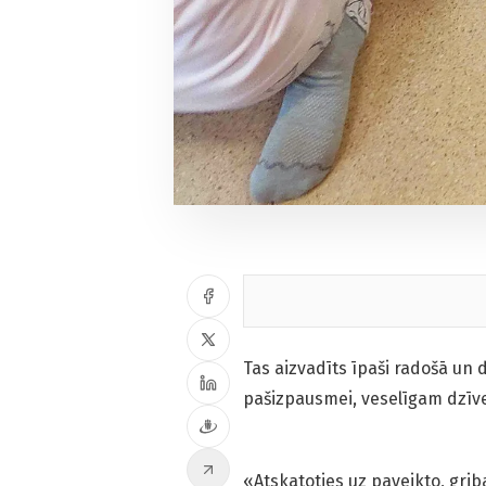
Tas aizvadīts īpaši radošā un 
pašizpausmei, veselīgam dzīv
«Atskatoties uz paveikto, gribas