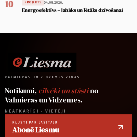
10
04.08.2026.
PROJEKTS
Energoefektīvs – labāks un lētāks dzīvošanai
VALMIERAS UN VIDZEMES ZIŅAS
Notikumi,
cilvēki un stāsti
no
Valmieras un Vidzemes.
NEATKARĪGI · VIETĒJI
KĻŪSTI PAR LASĪTĀJU
Abonē Liesmu