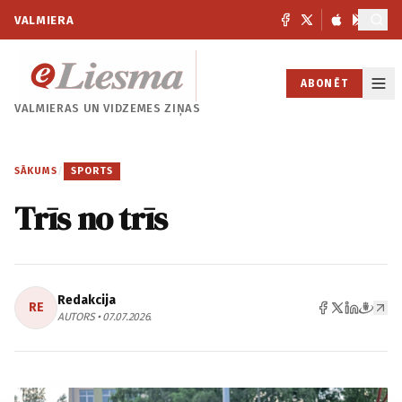
VALMIERA
ABONĒT
VALMIERAS UN
VIDZEMES ZIŅAS
SĀKUMS
/
SPORTS
Trīs no trīs
Redakcija
RE
AUTORS • 07.07.2026.