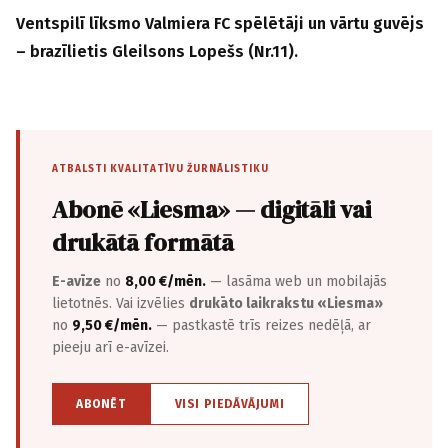
Ventspilī līksmo Valmiera FC spēlētāji un vārtu guvējs
– brazīlietis Gleilsons Lopešs (Nr.11).
ATBALSTI KVALITATĪVU ŽURNĀLISTIKU
Abonē «Liesma» — digitāli vai
drukātā formātā
E-avīze
no
8,00 €/mēn.
— lasāma web un mobilajās
lietotnēs. Vai izvēlies
drukāto laikrakstu «Liesma»
no
9,50 €/mēn.
— pastkastē trīs reizes nedēļā, ar
pieeju arī e-avīzei.
ABONĒT
VISI PIEDĀVĀJUMI