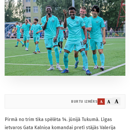
A
A
A
BURTU IZMĒRS
Pirmā no trim tika spēlēta 14. jūnijā Tukumā. Līgas
ietvaros Gata Kalniņa komandai pretī stājās Valerija