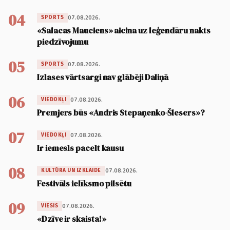
04
07.08.2026.
SPORTS
«Salacas Mauciens» aicina uz leģendāru nakts
piedzīvojumu
05
07.08.2026.
SPORTS
Izlases vārtsargi nav glābēji Daliņā
06
07.08.2026.
VIEDOKĻI
Premjers būs «Andris Stepaņenko-Šlesers»?
07
07.08.2026.
VIEDOKĻI
Ir iemesls pacelt kausu
08
07.08.2026.
KULTŪRA UN IZKLAIDE
Festivāls ielīksmo pilsētu
09
07.08.2026.
VIESIS
«Dzīve ir skaista!»