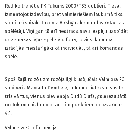
Redjko trenētie FK Tukums 2000/TSS dublieri. Tiesa,
izmantojot izdevību, pret valmieriešiem laukumā tika
sūtīti arī vairāki Tukuma Virslīgas komandas rotācijas
spēlētāji. Viņi gan tā arī neatrada savu iespēju uzspīdēt
uz zemākas līgas spēlētāju fona, jo viesi kopumā
izrādījās meistarīgāki kā individuāli, tā arī komandas
spēlē.
Spoži šajā reizē uzmirdzēja ilgi klusējušais Valmiera FC
snaiperis Mamadū Dembelē, Tukuma cietoksnī sasitot
trīs vārtus, vienus pievienoja Dudū Diufs, galarezultātā
no Tukuma aizbraucot ar trim punktiem un uzvaru ar
4:1.
Valmiera FC informācija