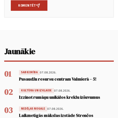
KOMENTĒT
Jaunākie
01
07.08.2026.
SABIEDRĪBA
Pusaudžu resursu centram Valmierā – 5!
02
07.08.2026.
KULTŪRA UN IZKLAIDE
Izzinot rumāņu unikālos kreklu izšuvumus
03
07.08.2026.
NEDĒĻAS NOGALE
Laikmetīgās mākslas izstāde Strenčos