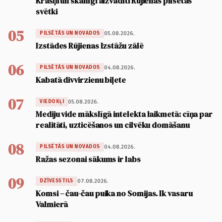
Krāšņi un skanīgi aizvadīti Rūjienas pilsētas
svētki
05
05.08.2026.
PILSĒTĀS UN NOVADOS
Izstādes Rūjienas Izstāžu zālē
06
04.08.2026.
PILSĒTĀS UN NOVADOS
Kabatā divvirzienu biļete
07
05.08.2026.
VIEDOKĻI
Mediju vide mākslīgā intelekta laikmetā: cīņa par
realitāti, uzticēšanos un cilvēku domāšanu
08
04.08.2026.
PILSĒTĀS UN NOVADOS
Ražas sezonai sākums ir labs
09
07.08.2026.
DZĪVESSTILS
Komsi – čau-čau puika no Somijas. Ik vasaru
Valmierā