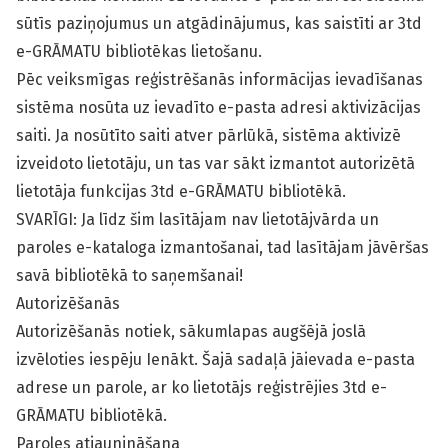
sūtīs paziņojumus un atgādinājumus, kas saistīti ar 3td
e-GRĀMATU bibliotēkas lietošanu.
Pēc veiksmīgas reģistrēšanās informācijas ievadīšanas
sistēma nosūta uz ievadīto e-pasta adresi aktivizācijas
saiti. Ja nosūtīto saiti atver pārlūkā, sistēma aktivizē
izveidoto lietotāju, un tas var sākt izmantot autorizētā
lietotāja funkcijas 3td e-GRĀMATU bibliotēkā.
SVARĪGI: Ja līdz šim lasītājam nav lietotājvārda un
paroles e-kataloga izmantošanai, tad lasītājam jāvēršas
savā bibliotēkā to saņemšanai!
Autorizēšanās
Autorizēšanās notiek, sākumlapas augšējā joslā
izvēloties iespēju Ienākt. Šajā sadaļā jāievada e-pasta
adrese un parole, ar ko lietotājs reģistrējies 3td e-
GRĀMATU bibliotēkā.
Paroles atjaunināšana