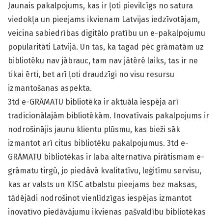
Jaunais pakalpojums, kas ir ļoti pievilcīgs no satura
viedokļa un pieejams ikvienam Latvijas iedzīvotājam,
veicina sabiedrības digitālo pratību un e-pakalpojumu
popularitāti Latvijā. Un tas, ka tagad pēc grāmatām uz
bibliotēku nav jābrauc, tam nav jātērē laiks, tas ir ne
tikai ērti, bet arī ļoti draudzīgi no visu resursu
izmantošanas aspekta.
3td e-GRĀMATU bibliotēka ir aktuāla iespēja arī
tradicionālajām bibliotēkām. Inovatīvais pakalpojums ir
nodrošinājis jaunu klientu plūsmu, kas bieži sāk
izmantot arī citus bibliotēku pakalpojumus. 3td e-
GRĀMATU bibliotēkas ir laba alternatīva pirātismam e-
grāmatu tirgū, jo piedāvā kvalitatīvu, leģitīmu servisu,
kas ar valsts un KISC atbalstu pieejams bez maksas,
tādējādi nodrošinot vienlīdzīgas iespējas izmantot
inovatīvo piedāvājumu ikvienas pašvaldību bibliotēkas