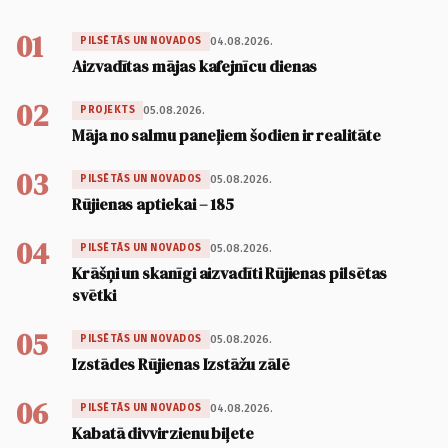
01
04.08.2026.
PILSĒTĀS UN NOVADOS
Aizvadītas mājas kafejnīcu dienas
02
05.08.2026.
PROJEKTS
Māja no salmu paneļiem šodien ir realitāte
03
05.08.2026.
PILSĒTĀS UN NOVADOS
Rūjienas aptiekai – 185
04
05.08.2026.
PILSĒTĀS UN NOVADOS
Krāšņi un skanīgi aizvadīti Rūjienas pilsētas
svētki
05
05.08.2026.
PILSĒTĀS UN NOVADOS
Izstādes Rūjienas Izstāžu zālē
06
04.08.2026.
PILSĒTĀS UN NOVADOS
Kabatā divvirzienu biļete