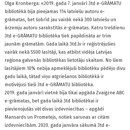
Olga Kronberga: «2019. gada 7. janvārī 3td e-GRĀMATU
bibliotēkā bija pieejamas 114 latviešu autoru e-
grāmatas, bet šobrīd jau vairāk nekā 300 latviešu un
ārzemju autoru sarakstītās e-grāmatas. Katru trešdienu
3td e-GRĀMATU bibliotēka tiek papildināta ar trim
jaunām grāmatām. Gada laikā 3td.lv ir reģistrējušies
vairāk nekā 5500 lasītāji, kas atbilst vidēja Latvijas
reģiona galvenās bibliotēkas lietotāju skaitam. No šiem
lasītājiem 10% nebija apmeklējuši bibliotēku pēdējo divu
gadu laikā, tātad viņu atgriešanos bibliotēkā ir
motivējusi tieši 3td e-GRĀMATU bibliotēka.
2019. gada janvārī vietnē bija tikai apgāda Zvaigzne ABC
e-grāmatas, bet gada laikā 3td bibliotēkai ir
pievienojušās vēl divas izdevniecības – apgādi
Mansards un Prometejs, notiek sarunas ar citām
izdevniecībām. 2020. gada janvāra sākumā 3td e-