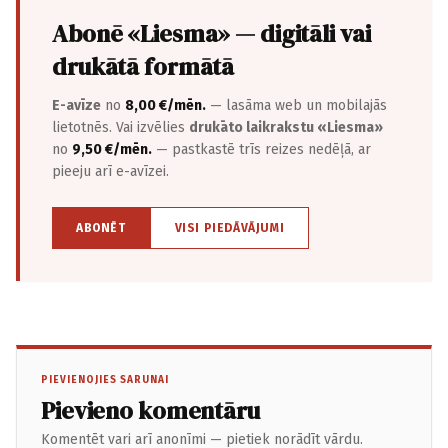
Abonē «Liesma» — digitāli vai
drukātā formātā
E-avīze
no
8,00 €/mēn.
— lasāma web un mobilajās
lietotnēs. Vai izvēlies
drukāto laikrakstu «Liesma»
no
9,50 €/mēn.
— pastkastē trīs reizes nedēļā, ar
pieeju arī e-avīzei.
ABONĒT
VISI PIEDĀVĀJUMI
PIEVIENOJIES SARUNAI
Pievieno komentāru
Komentēt vari arī anonīmi — pietiek norādīt vārdu.