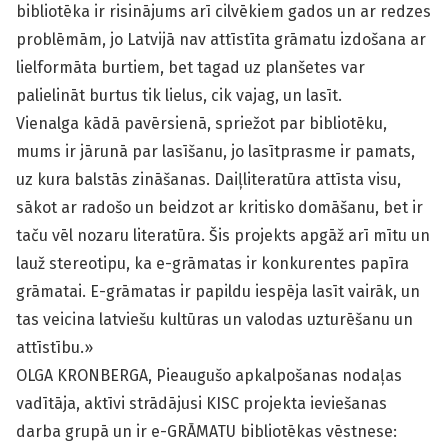
bibliotēka ir risinājums arī cilvēkiem gados un ar redzes
problēmām, jo Latvijā nav attīstīta grāmatu izdošana ar
lielformāta burtiem, bet tagad uz planšetes var
palielināt burtus tik lielus, cik vajag, un lasīt.
Vienalga kādā pavērsienā, spriežot par bibliotēku,
mums ir jārunā par lasīšanu, jo lasītprasme ir pamats,
uz kura balstās zināšanas. Daiļliteratūra attīsta visu,
sākot ar radošo un beidzot ar kritisko domāšanu, bet ir
taču vēl nozaru literatūra. Šis projekts apgāž arī mītu un
lauž stereotipu, ka e-grāmatas ir konkurentes papīra
grāmatai. E-grāmatas ir papildu iespēja lasīt vairāk, un
tas veicina latviešu kultūras un valodas uzturēšanu un
attīstību.»
OLGA KRONBERGA, Pieaugušo apkalpošanas nodaļas
vadītāja, aktīvi strādājusi KISC projekta ieviešanas
darba grupā un ir e-GRĀMATU bibliotēkas vēstnese: