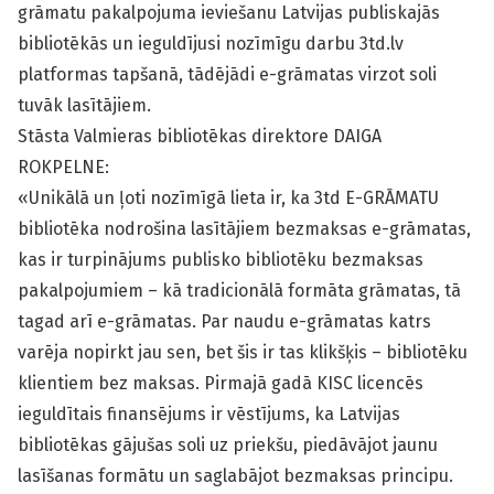
grāmatu pakalpojuma ieviešanu Latvijas publiskajās
bibliotēkās un ieguldījusi nozīmīgu darbu 3td.lv
platformas tapšanā, tādējādi e-grāmatas virzot soli
tuvāk lasītājiem.
Stāsta Valmieras bibliotēkas direktore DAIGA
ROKPELNE:
«Unikālā un ļoti nozīmīgā lieta ir, ka 3td E-GRĀMATU
bibliotēka nodrošina lasītājiem bezmaksas e-grāmatas,
kas ir turpinājums publisko bibliotēku bezmaksas
pakalpojumiem – kā tradicionālā formāta grāmatas, tā
tagad arī e-grāmatas. Par naudu e-grāmatas katrs
varēja nopirkt jau sen, bet šis ir tas klikšķis – bibliotēku
klientiem bez maksas. Pirmajā gadā KISC licencēs
ieguldītais finansējums ir vēstījums, ka Latvijas
bibliotēkas gājušas soli uz priekšu, piedāvājot jaunu
lasīšanas formātu un saglabājot bezmaksas principu.