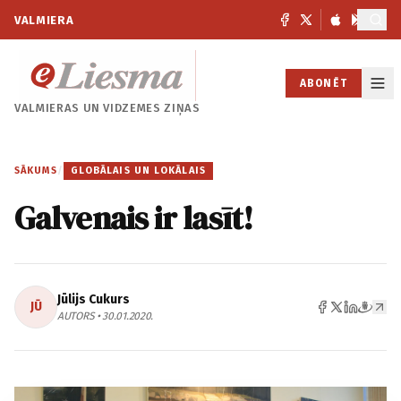
VALMIERA
ABONĒT
VALMIERAS UN
VIDZEMES ZIŅAS
SĀKUMS
/
GLOBĀLAIS UN LOKĀLAIS
Galvenais ir lasīt!
Jūlijs Cukurs
JŪ
AUTORS • 30.01.2020.