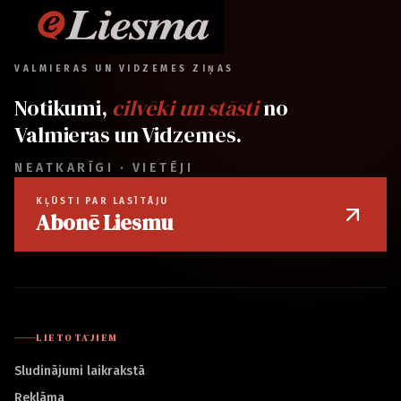
VALMIERAS UN VIDZEMES ZIŅAS
Notikumi,
cilvēki un stāsti
no
Valmieras un Vidzemes.
NEATKARĪGI · VIETĒJI
KĻŪSTI PAR LASĪTĀJU
Abonē Liesmu
LIETOTĀJIEM
Sludinājumi laikrakstā
Reklāma