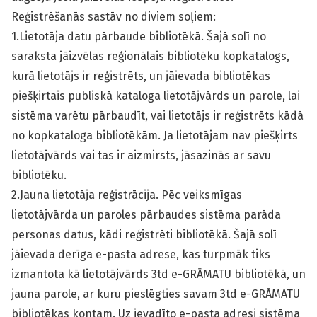
Reģistrēšanās sastāv no diviem soļiem:
1.Lietotāja datu pārbaude bibliotēkā. Šajā solī no
saraksta jāizvēlas reģionālais bibliotēku kopkatalogs,
kurā lietotājs ir reģistrēts, un jāievada bibliotēkas
piešķirtais publiskā kataloga lietotājvārds un parole, lai
sistēma varētu pārbaudīt, vai lietotājs ir reģistrēts kādā
no kopkataloga bibliotēkām. Ja lietotājam nav piešķirts
lietotājvārds vai tas ir aizmirsts, jāsazinās ar savu
bibliotēku.
2.Jauna lietotāja reģistrācija. Pēc veiksmīgas
lietotājvārda un paroles pārbaudes sistēma parāda
personas datus, kādi reģistrēti bibliotēkā. Šajā solī
jāievada derīga e-pasta adrese, kas turpmāk tiks
izmantota kā lietotājvārds 3td e-GRĀMATU bibliotēkā, un
jauna parole, ar kuru pieslēgties savam 3td e-GRĀMATU
bibliotēkas kontam. Uz ievadīto e-pasta adresi sistēma