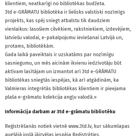
klientiem, neatkarīgi no bibliotēkas budžeta.
3td e-GRĀMATU bibliotēka ir lielisks valstiski nozīmīgs
projekts, kas spēj sniegt atbalstu tik daudziem
vienlaikus: lasošiem cilvēkiem, rakstniekiem, izdevējiem,
latviešu valodai, e-pakalpojumu ieviešanai Latvijā un,
protams, bibliotēkām.
Gada laikā paveiktais ir uzskatāms par nozīmīgu
sasniegumu, un mēs aicinām ikvienu iedzīvotāju būt
aktīvam lasītājam un izmantot arī 3td e-GRĀMATU
bibliotēkas sniegtās iespējas, kā arī atgādinām, ka
Valmieras integrētās bibliotēkas klientiem ir pieejama
plaša e-grāmatu kolekcija angļu valodā.»
Informācija darbam ar 3td e-grāmatu bibliotēku
Reģistrēšanās notiek vietnē www.3td.lv, kur sākumlapas
augšējā joslā jāizvēlas iespēja Reģistrēties.