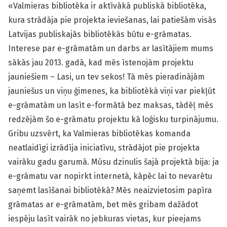
«Valmieras bibliotēka ir aktīvākā publiskā bibliotēka,
kura strādāja pie projekta ieviešanas, lai patiešām visās
Latvijas publiskajās bibliotēkās būtu e-grāmatas.
Interese par e-grāmatām un darbs ar lasītājiem mums
sākās jau 2013. gadā, kad mēs īstenojām projektu
jauniešiem – Lasi, un tev sekos! Tā mēs pieradinājām
jauniešus un viņu ģimenes, ka bibliotēkā viņi var piekļūt
e-grāmatām un lasīt e-formātā bez maksas, tādēļ mēs
redzējām šo e-grāmatu projektu kā loģisku turpinājumu.
Gribu uzsvērt, ka Valmieras bibliotēkas komanda
neatlaidīgi izrādīja iniciatīvu, strādājot pie projekta
vairāku gadu garumā. Mūsu dzinulis šajā projektā bija: ja
e-grāmatu var nopirkt internetā, kāpēc lai to nevarētu
saņemt lasīšanai bibliotēkā? Mēs neaizvietosim papīra
grāmatas ar e-grāmatām, bet mēs gribam dažādot
iespēju lasīt vairāk no jebkuras vietas, kur pieejams