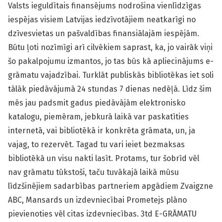
Valsts ieguldītais finansējums nodrošina vienlīdzīgas
iespējas visiem Latvijas iedzīvotājiem neatkarīgi no
dzīvesvietas un pašvaldības finansiālajām iespējām.
Būtu ļoti nozīmīgi arī cilvēkiem saprast, ka, jo vairāk viņi
šo pakalpojumu izmantos, jo tas būs kā apliecinājums e-
grāmatu vajadzībai. Turklāt publiskās bibliotēkas iet soli
tālāk piedāvājumā 24 stundas 7 dienas nedēļā. Līdz šim
mēs jau padsmit gadus piedāvājām elektronisko
katalogu, piemēram, jebkurā laikā var paskatīties
internetā, vai bibliotēkā ir konkrēta grāmata, un, ja
vajag, to rezervēt. Tagad tu vari ieiet bezmaksas
bibliotēkā un visu nakti lasīt. Protams, tur šobrīd vēl
nav grāmatu tūkstoši, taču tuvākajā laikā mūsu
līdzšinējiem sadarbības partneriem apgādiem Zvaigzne
ABC, Mansards un izdevniecībai Prometejs plāno
pievienoties vēl citas izdevniecības. 3td E-GRĀMATU