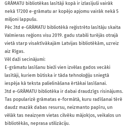
GRĀMATU bibliotēkas lasītāji kopā ir izlasījuši vairāk
nekā 17200 e-grāmatu ar kopējo apjomu vairāk nekā 5
miljoni lappušu.
Pēc 3td e-GRĀMATU bibliotēkā reģistrēto lasītāju skaita
Valmieras reģions visu 2019. gadu stabili turējās otrajā
vietā starp visaktīvākajām Latvijas bibliotēkām, uzreiz
aiz Rīgas.
Vēl daži secinājumi:
E-grāmatu lasīšanu bieži vien izvēlas gados vecāki
lasītāji, kuriem būtiska ir tāda tehnoloģiju sniegtā
iespēja kā teksta palielināšana ērtākai lasīšanai.
3td e-GRĀMATU bibliotēka ir dabai draudzīgs risinājums.
Tas popularizē grāmatas e-formātā, kuru radīšanai tērē
daudz mazāk dabas resursu, neizmanto papīru, un
vēlāk tas neaizņem vietas cilvēku mājokļos, veikalos un
bibliotēkās, neprasa utilizāciju.