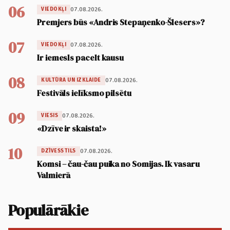
06
07.08.2026.
VIEDOKĻI
Premjers būs «Andris Stepaņenko-Šlesers»?
07
07.08.2026.
VIEDOKĻI
Ir iemesls pacelt kausu
08
07.08.2026.
KULTŪRA UN IZKLAIDE
Festivāls ielīksmo pilsētu
09
07.08.2026.
VIESIS
«Dzīve ir skaista!»
10
07.08.2026.
DZĪVESSTILS
Komsi – čau-čau puika no Somijas. Ik vasaru
Valmierā
Populārākie