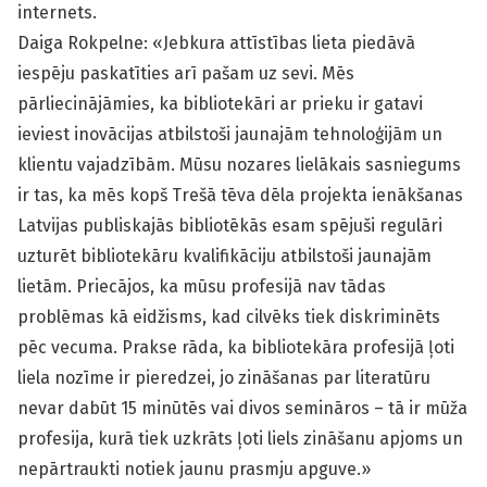
internets.
Daiga Rokpelne: «Jebkura attīstības lieta piedāvā
iespēju paskatīties arī pašam uz sevi. Mēs
pārliecinājāmies, ka bibliotekāri ar prieku ir gatavi
ieviest inovācijas atbilstoši jaunajām tehnoloģijām un
klientu vajadzībām. Mūsu nozares lielākais sasniegums
ir tas, ka mēs kopš Trešā tēva dēla projekta ienākšanas
Latvijas publiskajās bibliotēkās esam spējuši regulāri
uzturēt bibliotekāru kvalifikāciju atbilstoši jaunajām
lietām. Priecājos, ka mūsu profesijā nav tādas
problēmas kā eidžisms, kad cilvēks tiek diskriminēts
pēc vecuma. Prakse rāda, ka bibliotekāra profesijā ļoti
liela nozīme ir pieredzei, jo zināšanas par literatūru
nevar dabūt 15 minūtēs vai divos semināros – tā ir mūža
profesija, kurā tiek uzkrāts ļoti liels zināšanu apjoms un
nepārtraukti notiek jaunu prasmju apguve.»