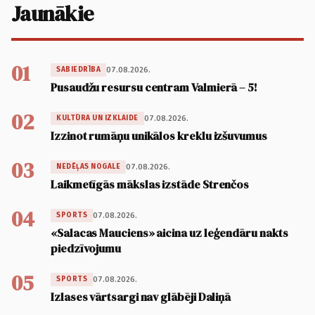
Jaunākie
01
07.08.2026.
SABIEDRĪBA
Pusaudžu resursu centram Valmierā – 5!
02
07.08.2026.
KULTŪRA UN IZKLAIDE
Izzinot rumāņu unikālos kreklu izšuvumus
03
07.08.2026.
NEDĒĻAS NOGALE
Laikmetīgās mākslas izstāde Strenčos
04
07.08.2026.
SPORTS
«Salacas Mauciens» aicina uz leģendāru nakts
piedzīvojumu
05
07.08.2026.
SPORTS
Izlases vārtsargi nav glābēji Daliņā