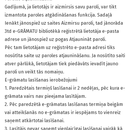
Gadījumā, ja lietotājs ir aizmirsis savu paroli, var tikt
izmantota paroles atgādināšanas funkcija. Sadaļā
Ienākt jānospiež uz saites Aizmirsu paroli, tad jānorāda
3td e-GRĀMATU bibliotēkā reģistrētā lietotāja e-pasta
adrese un jānospiež uz pogas Atjaunināt paroli.
Pēc tam lietotājam uz reģistrēto e-pasta adresi tiks
nosūtīta saite uz paroles atjaunināšanu. Ja nosūtīto saiti
atver pārlūkā, lietotājam tiek piedāvāts ievadīt jauno
paroli un veikt tās nomaiņu.
E-grāmatu lasīšanas ierobežojumi
1. Paredzētais termiņš lasīšanai ir 2 nedēļas, pēc kura e-
grāmata vairs nav pieejama lasītājam.
2. Pēc paredzētā e-grāmatas lasīšanas termiņa beigām
vai atteikšanās no e-grāmatas ir iespējams to vienreiz
saņemt atkārtotai lasīšanai.
3. Lasītājs nevar saņemt vienlaicīgai lasīšanai vairāk kā