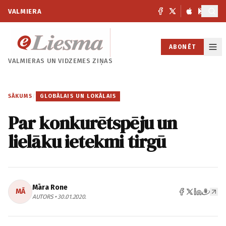
VALMIERA
ABONĒT
VALMIERAS UN
VIDZEMES ZIŅAS
SĀKUMS
/
GLOBĀLAIS UN LOKĀLAIS
Par konkurētspēju un
lielāku ietekmi tirgū
Māra Rone
MĀ
AUTORS • 30.01.2020.