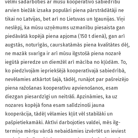
vēlmi sadarboties ar mūsu kooperatīvo sabiedrību
arvien biežāk izsaka populāri piena pārstrādātāji ne
tikai no Latvijas, bet arī no Lietuvas un Igaunijas. Viņi
neslēpj, ka mūsu uzņēmums uzmanību piesaista gan
piedāvātā kopējā piena apjoma (150 t dienā), gan arī
augstās, noturīgās, caurskatāmās piena kvalitātes dēļ,
ne mazāk svarīga ir arī mūsu ilgstošā piena nozarē
iegūtā pieredze un diemžēl arī mācība no kļūdām. To,
ko piedzīvojām iepriekšējā kooperatīvajā sabiedrībā,
nevēlamies atkārtot šajā, tādēļ, runājot par pašreizējo
piena ražošanas kooperatīvu apvienošanos, esam
diezgan piesardzīgi un neitrāli. Apzināmies, ka uz
nozares kopējā fona esam salīdzinoši jauna
kooperācija, tādēļ vēlamies kļūt vēl stabilāki un
pašpietiekamāki. Aktīvi darbojoties valdei, mēs ilg-
termiņa mērķu vārdā nebaidāmies izvērtēt un ieviest