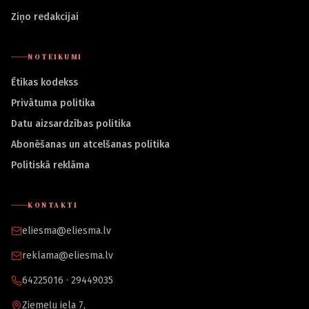
Ziņo redakcijai
NOTEIKUMI
Ētikas kodekss
Privātuma politika
Datu aizsardzības politika
Abonēšanas un atcelšanas politika
Politiskā reklāma
KONTAKTI
eliesma@eliesma.lv
reklama@eliesma.lv
64225016 · 29449035
Ziemeļu iela 7,