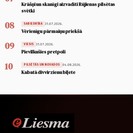
Krāšņi un skanīgi aizvadīti Rūjienas pilsētas
svētki
08
31.07.2026.
SABIEDRĪBA
Vērienīgu pārmaiņu priekšā
09
31.07.2026.
VIESIS
Pievilkušies pretpoli
10
04.08.2026.
PILSĒTĀS UN NOVADOS
Kabatā divvirzienu biļete