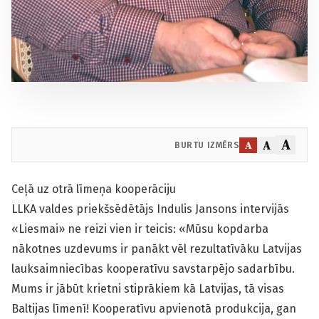
A
A
A
BURTU IZMĒRS
Ceļā uz otrā līmeņa kooperāciju
LLKA valdes priekšsēdētājs Indulis Jansons intervijās
«Liesmai» ne reizi vien ir teicis: «Mūsu kopdarba
nākotnes uzdevums ir panākt vēl rezultatīvāku Latvijas
lauksaimniecības kooperatīvu savstarpējo sadarbību.
Mums ir jābūt krietni stiprākiem kā Latvijas, tā visas
Baltijas līmenī! Kooperatīvu apvienotā produkcija, gan