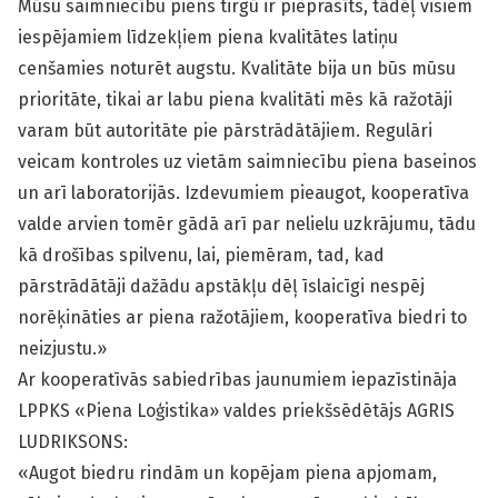
Mūsu saimniecību piens tirgū ir pieprasīts, tādēļ visiem
iespējamiem līdzekļiem piena kvalitātes latiņu
cenšamies noturēt augstu. Kvalitāte bija un būs mūsu
prioritāte, tikai ar labu piena kvalitāti mēs kā ražotāji
varam būt autoritāte pie pārstrādātājiem. Regulāri
veicam kontroles uz vietām saimniecību piena baseinos
un arī laboratorijās. Izdevumiem pieaugot, kooperatīva
valde arvien tomēr gādā arī par nelielu uzkrājumu, tādu
kā drošības spilvenu, lai, piemēram, tad, kad
pārstrādātāji dažādu apstākļu dēļ īslaicīgi nespēj
norēķināties ar piena ražotājiem, kooperatīva biedri to
neizjustu.»
Ar kooperatīvās sabiedrības jaunumiem iepazīstināja
LPPKS «Piena Loģistika» valdes priekšsēdētājs AGRIS
LUDRIKSONS:
«Augot biedru rindām un kopējam piena apjomam,