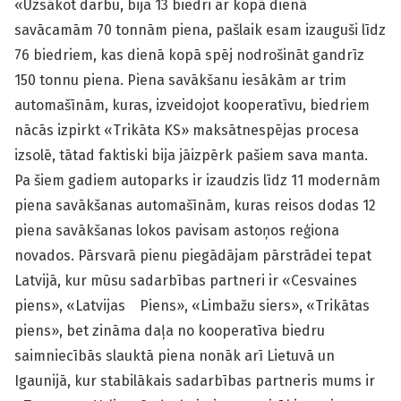
«Uzsākot darbu, bija 13 biedri ar kopā dienā
savācamām 70 tonnām piena, pašlaik esam izauguši līdz
76 biedriem, kas dienā kopā spēj nodrošināt gandrīz
150 tonnu piena. Piena savākšanu iesākām ar trim
automašīnām, kuras, izveidojot kooperatīvu, biedriem
nācās izpirkt «Trikāta KS» maksātnespējas procesa
izsolē, tātad faktiski bija jāizpērk pašiem sava manta.
Pa šiem gadiem autoparks ir izaudzis līdz 11 modernām
piena savākšanas automašīnām, kuras reisos dodas 12
piena savākšanas lokos pavisam astoņos reģiona
novados. Pārsvarā pienu piegādājam pārstrādei tepat
Latvijā, kur mūsu sadarbības partneri ir «Cesvaines
piens», «Latvijas Piens», «Limbažu siers», «Trikātas
piens», bet zināma daļa no kooperatīva biedru
saimniecībās slauktā piena nonāk arī Lietuvā un
Igaunijā, kur stabilākais sadarbības partneris mums ir