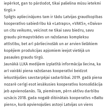
iepērkot, gan to pārdodot, tikai palielina mūsu ietekmi
tirgū.»
Spilgts apliecinājums tam ir tādu Latvijas graudkopības
kooperatīvo sabiedrību kā «Latraps», «VAKS», «Daiva»
un citu veikums, veicinot ne tikai savu biedru, savu
graudu pirmapstrādes un ražošanas kompleksu
attīstību, bet arī pārliecinošāk un ar arvien lielākiem
kopējiem produkcijas apjomiem ieejot vietējā un
pasaules graudu tirgū.
Jaunākā LLKA medijiem izplatītā informācija liecina, ka
arī vairāki piena ražošanas kooperatīvi beidzot
iekustējušies savstarpējai sadarbībai. 2019. gadā piena
nozarē cerīgi esot iesākusies kooperatīvu konsolidācija
jeb apvienošanās. Tā, piemēram, pērn aktīvu darbību
uzsācis 2018. gada nogalē dibinātais kooperatīvs «Baltu
piens», kurā apvienojušies astoņi Latvijas un viens