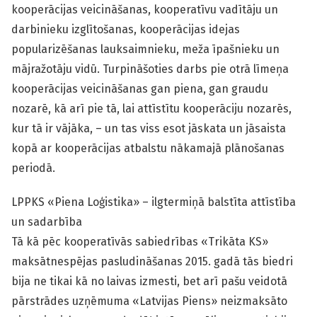
kooperācijas veicināšanas, kooperatīvu vadītāju un
darbinieku izglītošanas, kooperācijas idejas
popularizēšanas lauksaimnieku, meža īpašnieku un
mājražotāju vidū. Turpināšoties darbs pie otrā līmeņa
kooperācijas veicināšanas gan piena, gan graudu
nozarē, kā arī pie tā, lai attīstītu kooperāciju nozarēs,
kur tā ir vājāka, – un tas viss esot jāskata un jāsaista
kopā ar kooperācijas atbalstu nākamajā plānošanas
periodā.
LPPKS «Piena Loģistika» – ilgtermiņā balstīta attīstība
un sadarbība
Tā kā pēc kooperatīvās sabiedrības «Trikāta KS»
maksātnespējas pasludināšanas 2015. gadā tās biedri
bija ne tikai kā no laivas izmesti, bet arī pašu veidotā
pārstrādes uzņēmuma «Latvijas Piens» neizmaksāto