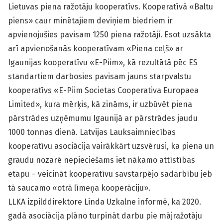
Lietuvas piena ražotāju kooperatīvs. Kooperatīvā «Baltu
piens» caur minētajiem deviņiem biedriem ir
apvienojušies pavisam 1250 piena ražotāji. Esot uzsākta
arī apvienošanās kooperatīvam «Piena ceļš» ar
Igaunijas kooperatīvu «E-Piim», kā rezultātā pēc ES
standartiem darbosies pavisam jauns starpvalstu
kooperatīvs «E-Piim Societas Cooperativa Europaea
Limited», kura mērķis, kā zināms, ir uzbūvēt piena
pārstrādes uzņēmumu Igaunijā ar pārstrādes jaudu
1000 tonnas dienā. Latvijas Lauksaimniecības
kooperatīvu asociācija vairākkārt uzsvērusi, ka piena un
graudu nozarē nepieciešams iet nākamo attīstības
etapu – veicināt kooperatīvu savstarpējo sadarbību jeb
tā saucamo «otrā līmeņa kooperāciju».
LLKA izpilddirektore Linda Uzkalne informē, ka 2020.
gadā asociācija plāno turpināt darbu pie mājražotāju