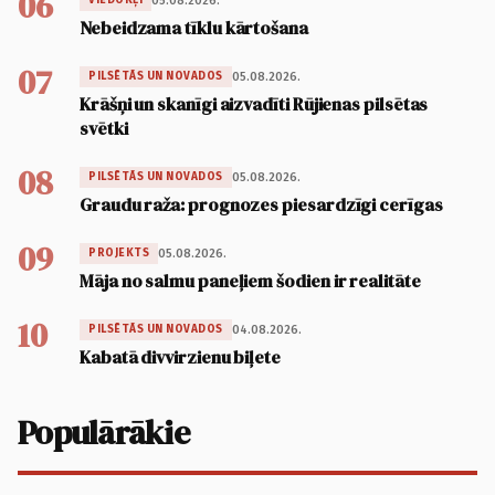
06
05.08.2026.
VIEDOKĻI
Nebeidzama tīklu kārtošana
07
05.08.2026.
PILSĒTĀS UN NOVADOS
Krāšņi un skanīgi aizvadīti Rūjienas pilsētas
svētki
08
05.08.2026.
PILSĒTĀS UN NOVADOS
Graudu raža: prognozes piesardzīgi cerīgas
09
05.08.2026.
PROJEKTS
Māja no salmu paneļiem šodien ir realitāte
10
04.08.2026.
PILSĒTĀS UN NOVADOS
Kabatā divvirzienu biļete
Populārākie