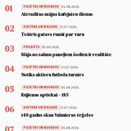
01
04.08.2026.
PILSĒTĀS UN NOVADOS
Aizvadītas mājas kafejnīcu dienas
02
31.07.2026.
KULTŪRA UN IZKLAIDE
Teātris gatavs runāt par varu
03
05.08.2026.
PROJEKTS
Māja no salmu paneļiem šodien ir realitāte
04
31.07.2026.
PILSĒTĀS UN NOVADOS
Notiks aktieru futbola turnīrs
05
05.08.2026.
PILSĒTĀS UN NOVADOS
Rūjienas aptiekai – 185
06
31.07.2026.
KULTŪRA UN IZKLAIDE
140 gadus skan Valmieras ērģeles
07
05.08.2026.
PILSĒTĀS UN NOVADOS