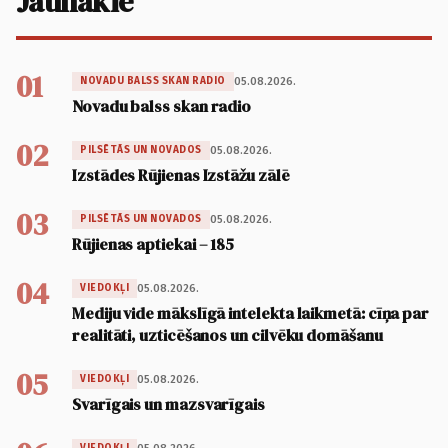
Jaunākie
01
05.08.2026.
NOVADU BALSS SKAN RADIO
Novadu balss skan radio
02
05.08.2026.
PILSĒTĀS UN NOVADOS
Izstādes Rūjienas Izstāžu zālē
03
05.08.2026.
PILSĒTĀS UN NOVADOS
Rūjienas aptiekai – 185
04
05.08.2026.
VIEDOKĻI
Mediju vide mākslīgā intelekta laikmetā: cīņa par
realitāti, uzticēšanos un cilvēku domāšanu
05
05.08.2026.
VIEDOKĻI
Svarīgais un mazsvarīgais