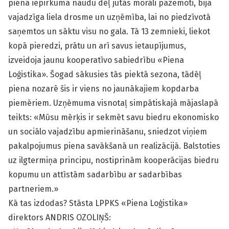
piena iepirkuma naudu dēļ jutās morāli pazemoti, bija
vajadzīga liela drosme un uzņēmība, lai no piedzīvotā
saņemtos un sāktu visu no gala. Tā 13 zemnieki, liekot
kopā pieredzi, prātu un arī savus ietaupījumus,
izveidoja jaunu kooperatīvo sabiedrību «Piena
Loģistika». Šogad sākusies tās piektā sezona, tādēļ
piena nozarē šis ir viens no jaunākajiem kopdarba
piemēriem. Uzņēmuma visnotaļ simpātiskajā mājaslapā
teikts: «Mūsu mērķis ir sekmēt savu biedru ekonomisko
un sociālo vajadzību apmierināšanu, sniedzot viņiem
pakalpojumus piena savākšanā un realizācijā. Balstoties
uz ilgtermiņa principu, nostiprinām kooperācijas biedru
kopumu un attīstām sadarbību ar sadarbības
partneriem.»
Kā tas izdodas? Stāsta LPPKS «Piena Loģistika»
direktors ANDRIS OZOLIŅŠ: