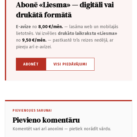
Abonē «Liesma» — digitāli vai
drukātā formātā
E-avīze
no
8,00 €/mēn.
— lasāma web un mobilajās
lietotnēs. Vai izvēlies
drukāto laikrakstu «Liesma»
no
9,50 €/mēn.
— pastkastē trīs reizes nedēļā, ar
pieeju arī e-avīzei.
ABONĒT
VISI PIEDĀVĀJUMI
PIEVIENOJIES SARUNAI
Pievieno komentāru
Komentēt vari arī anonīmi — pietiek norādīt vārdu.