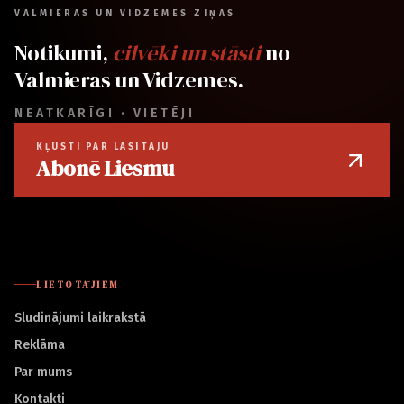
VALMIERAS UN VIDZEMES ZIŅAS
Notikumi,
cilvēki un stāsti
no
Valmieras un Vidzemes.
NEATKARĪGI · VIETĒJI
KĻŪSTI PAR LASĪTĀJU
Abonē Liesmu
LIETOTĀJIEM
Sludinājumi laikrakstā
Reklāma
Par mums
Kontakti