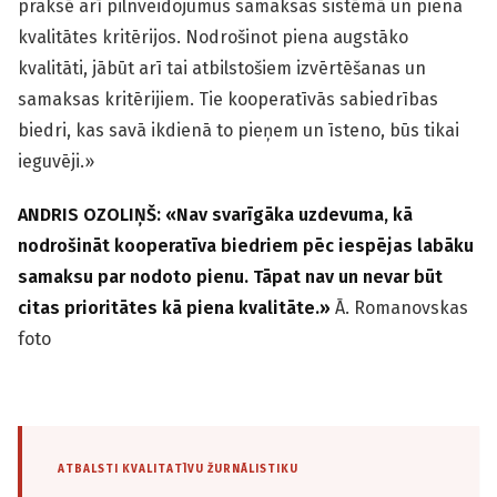
praksē arī pilnveidojumus samaksas sistēmā un piena
kvalitātes kritērijos. Nodrošinot piena augstāko
kvalitāti, jābūt arī tai atbilstošiem izvērtēšanas un
samaksas kritērijiem. Tie kooperatīvās sabiedrības
biedri, kas savā ikdienā to pieņem un īsteno, būs tikai
ieguvēji.»
ANDRIS OZOLIŅŠ: «Nav svarīgāka uzdevuma, kā
nodrošināt kooperatīva biedriem pēc iespējas labāku
samaksu par nodoto pienu. Tāpat nav un nevar būt
citas prioritātes kā piena kvalitāte.»
Ā. Romanovskas
foto
ATBALSTI KVALITATĪVU ŽURNĀLISTIKU