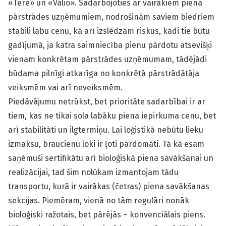
«Tere» un «Valio». Sadarbojoties ar vairākiem piena
pārstrādes uzņēmumiem, nodrošinām saviem biedriem
stabili labu cenu, kā arī izslēdzam riskus, kādi tie būtu
gadījumā, ja katra saimniecība pienu pārdotu atsevišķi
vienam konkrētam pārstrādes uzņēmumam, tādējādi
būdama pilnīgi atkarīga no konkrētā pārstrādātāja
veiksmēm vai arī neveiksmēm.
Piedāvājumu netrūkst, bet prioritāte sadarbībai ir ar
tiem, kas ne tikai sola labāku piena iepirkuma cenu, bet
arī stabilitāti un ilgtermiņu. Lai loģistikā nebūtu lieku
izmaksu, braucienu loki ir ļoti pārdomāti. Tā kā esam
saņēmuši sertifikātu arī bioloģiskā piena savākšanai un
realizācijai, tad šim nolūkam izmantojam tādu
transportu, kurā ir vairākas (četras) piena savākšanas
sekcijas. Piemēram, vienā no tām regulāri nonāk
bioloģiski ražotais, bet pārējās – konvenciālais piens.