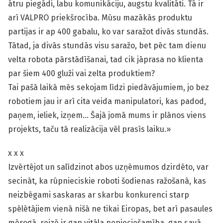
ātru piegādi, labu komunikāciju, augstu kvalitāti. Tā ir
arī VALPRO priekšrocība. Mūsu mazākās produktu
partijas ir ap 400 gabalu, ko var saražot divās stundās.
Tātad, ja divās stundās visu saražo, bet pēc tam dienu
velta robota pārstādīšanai, tad cik jāprasa no klienta
par šiem 400 gluži vai zelta produktiem?
Tai pašā laikā mēs sekojam līdzi piedāvājumiem, jo bez
robotiem jau ir arī cita veida manipulatori, kas padod,
paņem, ieliek, izņem… Šajā jomā mums ir plānos viens
projekts, taču tā realizācija vēl prasīs laiku.»
x x x
Izvērtējot un salīdzinot abos uzņēmumos dzirdēto, var
secināt, ka rūpnieciskie roboti šodienas ražošanā, kas
neizbēgami saskaras ar skarbu konkurenci starp
spēlētājiem vienā nišā ne tikai Eiropas, bet arī pasaules
mērogā, reizē ir gan vitāla nepieciešamība, gan savā