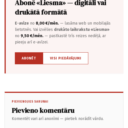
Abonē «Liesma» — digitāli vai
drukātā formātā
E-avīze
no
8,00 €/mēn.
— lasāma web un mobilajās
lietotnēs. Vai izvēlies
drukāto laikrakstu «Liesma»
no
9,50 €/mēn.
— pastkastē trīs reizes nedēļā, ar
pieeju arī e-avīzei.
ABONĒT
VISI PIEDĀVĀJUMI
PIEVIENOJIES SARUNAI
Pievieno komentāru
Komentēt vari arī anonīmi — pietiek norādīt vārdu.