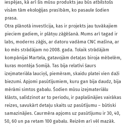
iespējas, kā arī šis mūsu produkts jau būs atbilstošs
visām tām ekoloģijas prasībām, ko pasaule šodien
prasa.
Otra plānotā investīcija, kas ir projekts jau tuvākajiem
pieciem gadiem, ir plātņu zāģēšanā. Mums arī tagad ir
labs, moderns zāģis, ar datoru vadāma CNC mašīna, ar
ko mēs strādājam no 2008. gada. Tolaik strādājām
kompānijai Martela, gatavojām detaļas biroja mēbelēm,
kuras montēja Somijā. Tas bija relatīvi šaurs
izejmateriāla lauciņš, piemēram, skaidu platei vien daži
biezumi. Apjomi pasūtījumiem, kuru gan bija daudz, bija
mērāmi simtos gabalu. Šodien mūsu izejmateriālu
klāsts, salīdzinot ar to periodu, ir paplašinājies vairākas
reizes, savukārt detaļu skaits uz pasūtījumu – būtiski
samazinājies. Caurmēra apjoms uz pasūtījumu ir 30, 40,
50, 60 un pa retam 100 gabalu. Reizēm arī vēl mazāk.