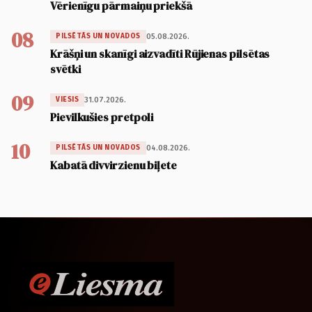
Vērienīgu pārmaiņu priekšā
08
05.08.2026.
PILSĒTĀS UN NOVADOS
Krāšņi un skanīgi aizvadīti Rūjienas pilsētas
svētki
09
31.07.2026.
VIESIS
Pievilkušies pretpoli
10
04.08.2026.
PILSĒTĀS UN NOVADOS
Kabatā divvirzienu biļete