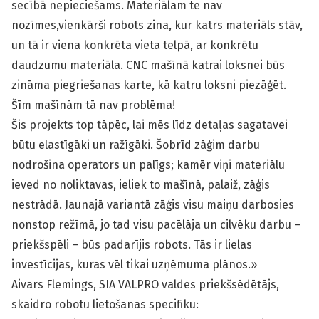
secībā nepieciešams. Materiālam te nav
nozīmes,vienkārši robots zina, kur katrs materiāls stāv,
un tā ir viena konkrēta vieta telpā, ar konkrētu
daudzumu materiāla. CNC mašīnā katrai loksnei būs
zināma piegriešanas karte, kā katru loksni piezāģēt.
Šīm mašīnām tā nav problēma!
Šis projekts top tāpēc, lai mēs līdz detaļas sagatavei
būtu elastīgāki un ražīgāki. Šobrīd zāģim darbu
nodrošina operators un palīgs; kamēr viņi materiālu
ieved no noliktavas, ieliek to mašīnā, palaiž, zāģis
nestrādā. Jaunajā variantā zāģis visu maiņu darbosies
nonstop režīmā, jo tad visu pacēlāja un cilvēku darbu –
priekšspēli – būs padarījis robots. Tās ir lielas
investīcijas, kuras vēl tikai uzņēmuma plānos.»
Aivars Flemings, SIA VALPRO valdes priekšsēdētājs,
skaidro robotu lietošanas specifiku: