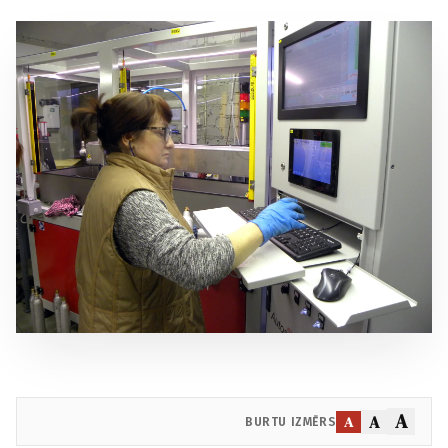
A
A
A
BURTU IZMĒRS