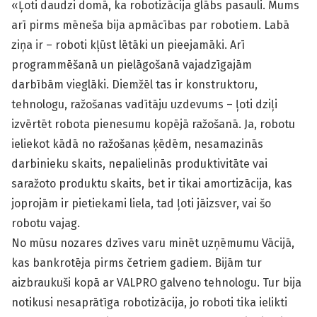
«Ļoti daudzi domā, ka robotizācija glābs pasauli. Mums
arī pirms mēneša bija apmācības par robotiem. Labā
ziņa ir – roboti kļūst lētāki un pieejamāki. Arī
programmēšanā un pielāgošanā vajadzīgajām
darbībām vieglāki. Diemžēl tas ir konstruktoru,
tehnologu, ražošanas vadītāju uzdevums – ļoti dziļi
izvērtēt robota pienesumu kopējā ražošanā. Ja, robotu
ieliekot kādā no ražošanas ķēdēm, nesamazinās
darbinieku skaits, nepalielinās produktivitāte vai
saražoto produktu skaits, bet ir tikai amortizācija, kas
joprojām ir pietiekami liela, tad ļoti jāizsver, vai šo
robotu vajag.
No mūsu nozares dzīves varu minēt uzņēmumu Vācijā,
kas bankrotēja pirms četriem gadiem. Bijām tur
aizbraukuši kopā ar VALPRO galveno tehnologu. Tur bija
notikusi nesaprātīga robotizācija, jo roboti tika ielikti