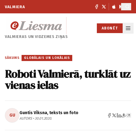
VALMIERA
ABONĒT
VALMIERAS UN
VIDZEMES ZIŅAS
SĀKUMS
/
GLOBĀLAIS UN LOKĀLAIS
Roboti Valmierā, turklāt uz
vienas ielas
Guntis Vīksna, teksts un foto
GU
AUTORS • 30.01.2020.