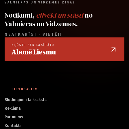
VALMIERAS UN VIDZEMES ZIŅAS
Notikumi,
cilvēki un stāsti
no
Valmieras un Vidzemes.
NEATKARĪGI · VIETĒJI
KĻŪSTI PAR LASĪTĀJU
Abonē Liesmu
LIETOTĀJIEM
Sludinājumi laikrakstā
Reklāma
Par mums
Kontakti