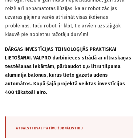
reizē arī nepamatotas ilūzijas, ka ar robotizācijas
uzvaras gājienu varēs atrisināt visas ikdienas
problēmas. Taču roboti ir klāt, tie arvien uzstājīgāk
klauvē pie nopietnu ražotāju durvīm!
DĀRGAS INVESTĪCIJAS TEHNOLOĢIJĀS PRAKTISKAI
LIETOŠANAI. VALPRO darbinieces strādā ar ultraskaņas
testēšanas iekārtām, pārbaudot 0,6 litru tilpuma
alumīnija balonus, kurus lieto gāzētā ūdens
automātos. Kopā šajā projektā veiktas investīcijas
400 tūkstoši eiro.
ATBALSTI KVALITATĪVU ŽURNĀLISTIKU