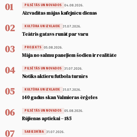
01
04.08.2026.
PILSĒTĀS UN NOVADOS
Aizvadītas mājas kafejnīcu dienas
02
31.07.2026.
KULTŪRA UN IZKLAIDE
Teātris gatavs runāt par varu
03
05.08.2026.
PROJEKTS
Māja no salmu paneļiem šodien ir realitāte
04
31.07.2026.
PILSĒTĀS UN NOVADOS
Notiks aktieru futbola turnīrs
05
31.07.2026.
KULTŪRA UN IZKLAIDE
140 gadus skan Valmieras ērģeles
06
05.08.2026.
PILSĒTĀS UN NOVADOS
Rūjienas aptiekai – 185
07
31.07.2026.
SABIEDRĪBA