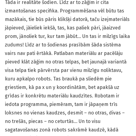
Tāda ir realitāte šodien. Līdz ar to zāģim ir cita
izmantošanas specifika. Programmēšana vēl būtu tas
mazākais, tie būs pāris klikšķi datorā, taču izejmateriāls
jāpieved, jāieliek iekšā, tas, kas paliek pāri, jāaizved
prom, jānoliek tur, kur tam jābūt… Un tas ir milzīgs laika
zudums! Līdz ar to šodienas prasībām šāda sistēma
vairs nav pati ērtākā. Patlaban materiālu ar pacēlāju
pieved klāt zāģim no otras telpas, bet jaunajā variantā
visa telpa tiek pārvērsta par vienu milzīgu noliktavu,
kuru apkalpo robots. Tas braukā pa sliedēm pie
griestiem, kā pa x un y koordinātām, bet apakšā uz
grīdas ir konkrētu materiālu kaudzītes. Robotam ir
iedota programma, piemēram, tam ir jāpaņem trīs
loksnes no vienas kaudzes, desmit – no otras, divas –
no trešās, piecas – no ceturtās… Un to visu
sagatavošanas zonā robots sakrāmē kaudzē, kādā