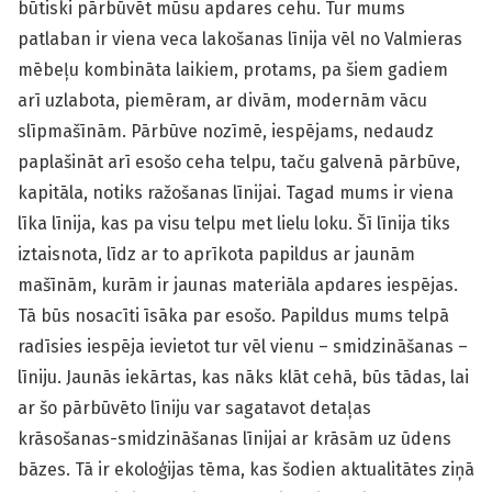
būtiski pārbūvēt mūsu apdares cehu. Tur mums
patlaban ir viena veca lakošanas līnija vēl no Valmieras
mēbeļu kombināta laikiem, protams, pa šiem gadiem
arī uzlabota, piemēram, ar divām, modernām vācu
slīpmašīnām. Pārbūve nozīmē, iespējams, nedaudz
paplašināt arī esošo ceha telpu, taču galvenā pārbūve,
kapitāla, notiks ražošanas līnijai. Tagad mums ir viena
līka līnija, kas pa visu telpu met lielu loku. Šī līnija tiks
iztaisnota, līdz ar to aprīkota papildus ar jaunām
mašīnām, kurām ir jaunas materiāla apdares iespējas.
Tā būs nosacīti īsāka par esošo. Papildus mums telpā
radīsies iespēja ievietot tur vēl vienu – smidzināšanas –
līniju. Jaunās iekārtas, kas nāks klāt cehā, būs tādas, lai
ar šo pārbūvēto līniju var sagatavot detaļas
krāsošanas-smidzināšanas līnijai ar krāsām uz ūdens
bāzes. Tā ir ekoloģijas tēma, kas šodien aktualitātes ziņā