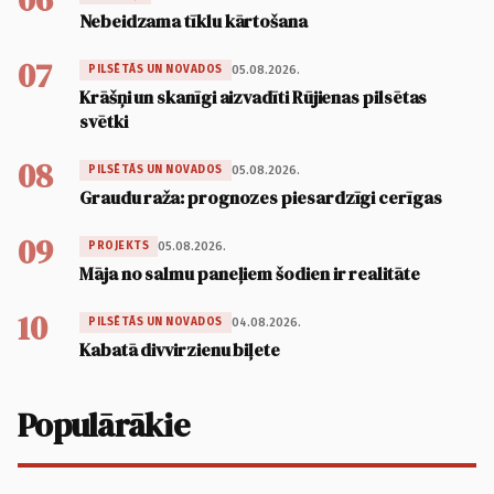
Nebeidzama tīklu kārtošana
07
05.08.2026.
PILSĒTĀS UN NOVADOS
Krāšņi un skanīgi aizvadīti Rūjienas pilsētas
svētki
08
05.08.2026.
PILSĒTĀS UN NOVADOS
Graudu raža: prognozes piesardzīgi cerīgas
09
05.08.2026.
PROJEKTS
Māja no salmu paneļiem šodien ir realitāte
10
04.08.2026.
PILSĒTĀS UN NOVADOS
Kabatā divvirzienu biļete
Populārākie