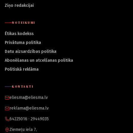
Ziņo redakcijai
NOTEIKUMI
Ētikas kodekss
Privātuma politika
Datu aizsardzības politika
Abonēšanas un atcelšanas politika
Politiskā reklāma
KONTAKTI
eliesma@eliesma.lv
reklama@eliesma.lv
64225016 · 29449035
Ziemeļu iela 7,