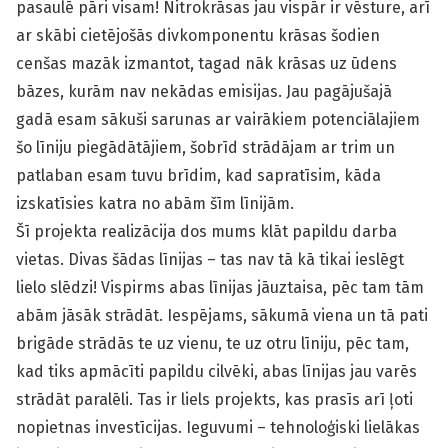
pasaulē pāri visam! Nitrokrāsas jau vispār ir vēsture, arī
ar skābi cietējošās divkomponentu krāsas šodien
cenšas mazāk izmantot, tagad nāk krāsas uz ūdens
bāzes, kurām nav nekādas emisijas. Jau pagājušajā
gadā esam sākuši sarunas ar vairākiem potenciālajiem
šo līniju piegādātājiem, šobrīd strādājam ar trim un
patlaban esam tuvu brīdim, kad sapratīsim, kāda
izskatīsies katra no abām šīm līnijām.
Šī projekta realizācija dos mums klāt papildu darba
vietas. Divas šādas līnijas – tas nav tā kā tikai ieslēgt
lielo slēdzi! Vispirms abas līnijas jāuztaisa, pēc tam tām
abām jāsāk strādāt. Iespējams, sākumā viena un tā pati
brigāde strādās te uz vienu, te uz otru līniju, pēc tam,
kad tiks apmācīti papildu cilvēki, abas līnijas jau varēs
strādāt paralēli. Tas ir liels projekts, kas prasīs arī ļoti
nopietnas investīcijas. Ieguvumi – tehnoloģiski lielākas