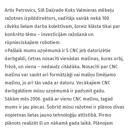
Artis Petrovics, SIA Daiļrade Koks Valmieras mēbeļu
ražotnes izpilddirektors, vadītājs vairāk nekā 100
cilvēku lielam darba kolektīvam, šoreiz klāsta tikai par
konkrēto tēmu – investīcijām ražošanā un
rūpnieciskajiem robotiem:
«Pašlaik mums uzņēmumā ir 5 CNC jeb datorizētie
darbgaldi, četras nosacīti vienādas mašīnas, kuras urbj,
frēzē, un viena – nedaudz citādāka. Nosacīti par CNC
mašīnu var saukt arī formātzāģi vai maliņu līmējamo
mašīnu, jo arī tās vada ar datoru. Vecākajiem CNC
darbgaldiem mūsu uzņēmumā ir padsmit gadu.
Sākām mēs 2006. gadā ar vienu CNC mašīnu, tagad
mums ir jau piecas. Šobrīd mūsu ražotnei ir plānos divas
nopietnas lietas jauno tehnoloģiju attīstībā. Pirmo
plānots realizēt šī un nākamā gada laikā. Plānojam