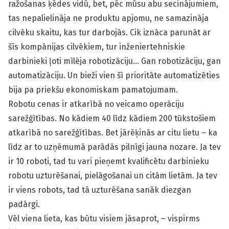
ražošanas ķēdes vidū, bet, pēc mūsu abu secinājumiem,
tas nepalielināja ne produktu apjomu, ne samazināja
cilvēku skaitu, kas tur darbojās. Cik iznāca parunāt ar
šīs kompānijas cilvēkiem, tur inženiertehniskie
darbinieki ļoti mīlēja robotizāciju… Gan robotizāciju, gan
automatizāciju. Un bieži vien šī prioritāte automatizēties
bija pa priekšu ekonomiskam pamatojumam.
Robotu cenas ir atkarībā no veicamo operāciju
sarežģītības. No kādiem 40 līdz kādiem 200 tūkstošiem
atkarībā no sarežģītības. Bet jārēķinās ar citu lietu – ka
līdz ar to uzņēmumā parādās pilnīgi jauna nozare. Ja tev
ir 10 roboti, tad tu vari pieņemt kvalificētu darbinieku
robotu uzturēšanai, pielāgošanai un citām lietām. Ja tev
ir viens robots, tad tā uzturēšana sanāk diezgan
padārgi.
Vēl viena lieta, kas būtu visiem jāsaprot, – vispirms