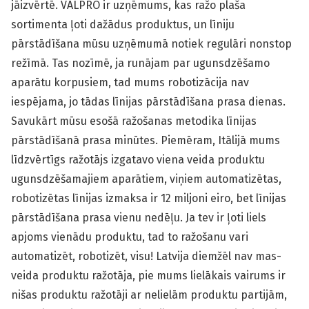
jāizvērtē. VALPRO ir uzņēmums, kas ražo plaša
sortimenta ļoti dažādus produktus, un līniju
pārstādīšana mūsu uzņēmumā notiek regulāri nonstop
režīmā. Tas nozīmē, ja runājam par ugunsdzēšamo
aparātu korpusiem, tad mums robotizācija nav
iespējama, jo tādas līnijas pārstādīšana prasa dienas.
Savukārt mūsu esošā ražošanas metodika līnijas
pārstādīšanā prasa minūtes. Piemēram, Itālijā mums
līdzvērtīgs ražotājs izgatavo viena veida produktu
ugunsdzēšamajiem aparātiem, viņiem automatizētas,
robotizētas līnijas izmaksa ir 12 miljoni eiro, bet līnijas
pārstādīšana prasa vienu nedēļu. Ja tev ir ļoti liels
apjoms vienādu produktu, tad to ražošanu vari
automatizēt, robotizēt, visu! Latvija diemžēl nav mas-
veida produktu ražotāja, pie mums lielākais vairums ir
nišas produktu ražotāji ar nelielām produktu partijām,