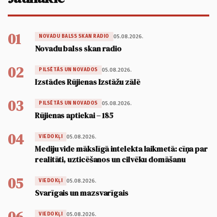
01
05.08.2026.
NOVADU BALSS SKAN RADIO
Novadu balss skan radio
02
05.08.2026.
PILSĒTĀS UN NOVADOS
Izstādes Rūjienas Izstāžu zālē
03
05.08.2026.
PILSĒTĀS UN NOVADOS
Rūjienas aptiekai – 185
04
05.08.2026.
VIEDOKĻI
Mediju vide mākslīgā intelekta laikmetā: cīņa par
realitāti, uzticēšanos un cilvēku domāšanu
05
05.08.2026.
VIEDOKĻI
Svarīgais un mazsvarīgais
06
05.08.2026.
VIEDOKĻI