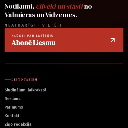
Notikumi,
cilvēki un stāsti
no
Valmieras un Vidzemes.
NEATKARĪGI · VIETĒJI
KĻŪSTI PAR LASĪTĀJU
Abonē Liesmu
LIETOTĀJIEM
Sludinājumi laikrakstā
Reklāma
Par mums
Kontakti
Ziņo redakcijai