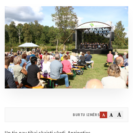
A
A
A
BURTU IZMĒRS