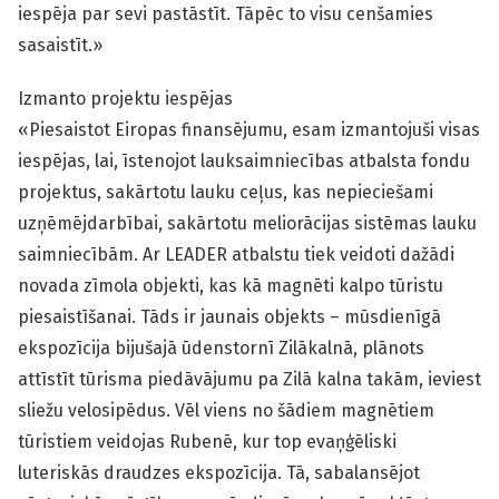
iespēja par sevi pastāstīt. Tāpēc to visu cenšamies
sasaistīt.»
Izmanto projektu iespējas
«Piesaistot Eiropas finansējumu, esam izmantojuši visas
iespējas, lai, īstenojot lauksaimniecības atbalsta fondu
projektus, sakārtotu lauku ceļus, kas nepieciešami
uzņēmējdarbībai, sakārtotu meliorācijas sistēmas lauku
saimniecībām. Ar LEADER atbalstu tiek veidoti dažādi
novada zīmola objekti, kas kā magnēti kalpo tūristu
piesaistīšanai. Tāds ir jaunais objekts – mūsdienīgā
ekspozīcija bijušajā ūdenstornī Zilākalnā, plānots
attīstīt tūrisma piedāvājumu pa Zilā kalna takām, ieviest
sliežu velosipēdus. Vēl viens no šādiem magnētiem
tūristiem veidojas Rubenē, kur top evaņģēliski
luteriskās draudzes ekspozīcija. Tā, sabalansējot