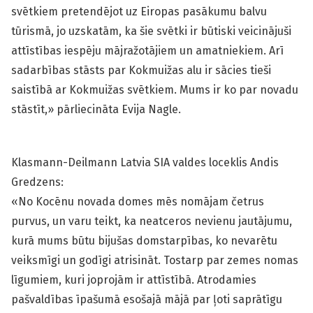
svētkiem pretendējot uz Eiropas pasākumu balvu
tūrismā, jo uzskatām, ka šie svētki ir būtiski veicinājuši
attīstības iespēju mājražotājiem un amatniekiem. Arī
sadarbības stāsts par Kokmuižas alu ir sācies tieši
saistībā ar Kokmuižas svētkiem. Mums ir ko par novadu
stāstīt,» pārliecināta Evija Nagle.
Klasmann-Deilmann Latvia SIA valdes loceklis Andis
Gredzens:
«No Kocēnu novada domes mēs nomājam četrus
purvus, un varu teikt, ka neatceros nevienu jautājumu,
kurā mums būtu bijušas domstarpības, ko nevarētu
veiksmīgi un godīgi atrisināt. Tostarp par zemes nomas
līgumiem, kuri joprojām ir attīstībā. Atrodamies
pašvaldības īpašumā esošajā mājā par ļoti saprātīgu