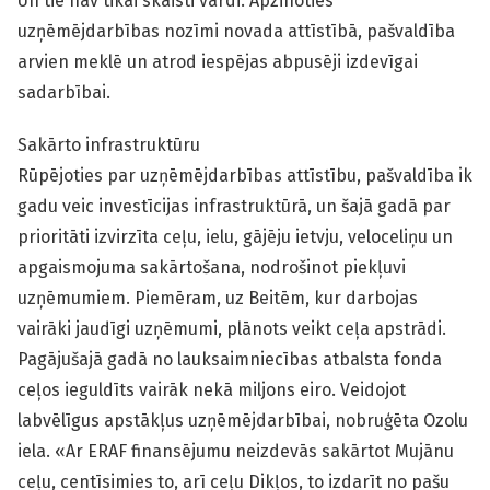
Un tie nav tikai skaisti vārdi. Apzinoties
uzņēmējdarbības nozīmi novada attīstībā, pašvaldība
arvien meklē un atrod iespējas abpusēji izdevīgai
sadarbībai.
Sakārto infrastruktūru
Rūpējoties par uzņēmējdarbības attīstību, pašvaldība ik
gadu veic investīcijas infrastruktūrā, un šajā gadā par
prioritāti izvirzīta ceļu, ielu, gājēju ietvju, veloceliņu un
apgaismojuma sakārtošana, nodrošinot piekļuvi
uzņēmumiem. Piemēram, uz Beitēm, kur darbojas
vairāki jaudīgi uzņēmumi, plānots veikt ceļa apstrādi.
Pagājušajā gadā no lauksaimniecības atbalsta fonda
ceļos ieguldīts vairāk nekā miljons eiro. Veidojot
labvēlīgus apstākļus uzņēmējdarbībai, nobruģēta Ozolu
iela. «Ar ERAF finansējumu neizdevās sakārtot Mujānu
ceļu, centīsimies to, arī ceļu Dikļos, to izdarīt no pašu