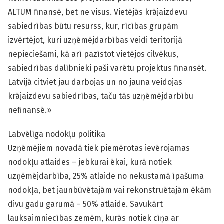
ALTUM finansē, bet ne visus. Vietējās krājaizdevu
sabiedrības būtu resurss, kur, rīcības grupām
izvērtējot, kuri uzņēmējdarbības veidi teritorijā
nepieciešami, kā arī pazīstot vietējos cilvēkus,
sabiedrības dalībnieki paši varētu projektus finansēt.
Latvijā citviet jau darbojas un no jauna veidojas
krājaizdevu sabiedrības, taču tās uzņēmējdarbību
nefinansē.»
Labvēlīga nodokļu politika
Uzņēmējiem novadā tiek piemērotas ievērojamas
nodokļu atlaides – jebkurai ēkai, kurā notiek
uzņēmējdarbība, 25% atlaide no nekustamā īpašuma
nodokļa, bet jaunbūvētajām vai rekonstruētajām ēkām
divu gadu garumā – 50% atlaide. Savukārt
lauksaimniecības zemēm, kurās notiek cīņa ar