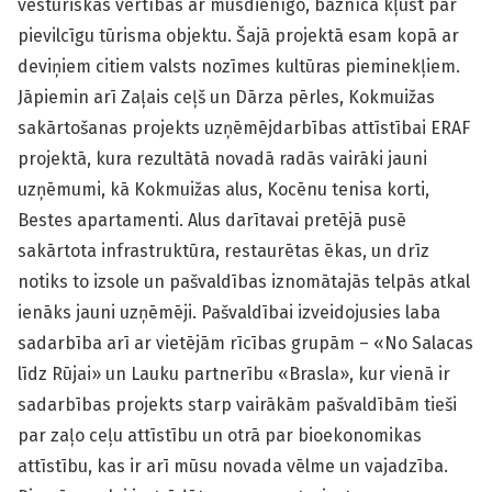
vēsturiskās vērtības ar mūsdienīgo, baznīca kļūst par
pievilcīgu tūrisma objektu. Šajā projektā esam kopā ar
deviņiem citiem valsts nozīmes kultūras pieminekļiem.
Jāpiemin arī Zaļais ceļš un Dārza pērles, Kokmuižas
sakārtošanas projekts uzņēmējdarbības attīstībai ERAF
projektā, kura rezultātā novadā radās vairāki jauni
uzņēmumi, kā Kokmuižas alus, Kocēnu tenisa korti,
Bestes apartamenti. Alus darītavai pretējā pusē
sakārtota infrastruktūra, restaurētas ēkas, un drīz
notiks to izsole un pašvaldības iznomātajās telpās atkal
ienāks jauni uzņēmēji. Pašvaldībai izveidojusies laba
sadarbība arī ar vietējām rīcības grupām – «No Salacas
līdz Rūjai» un Lauku partnerību «Brasla», kur vienā ir
sadarbības projekts starp vairākām pašvaldībām tieši
par zaļo ceļu attīstību un otrā par bio­ekonomikas
attīstību, kas ir arī mūsu novada vēlme un vajadzība.