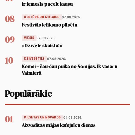
Ir iemesls pacelt kausu
08
07.08.2026.
KULTŪRA UN IZKLAIDE
Festivāls ielīksmo pilsētu
09
07.08.2026.
VIESIS
«Dzīve ir skaista!»
10
07.08.2026.
DZĪVESSTILS
Komsi – čau-čau puika no Somijas. Ik vasaru
Valmierā
Populārākie
01
04.08.2026.
PILSĒTĀS UN NOVADOS
Aizvadītas mājas kafejnīcu dienas