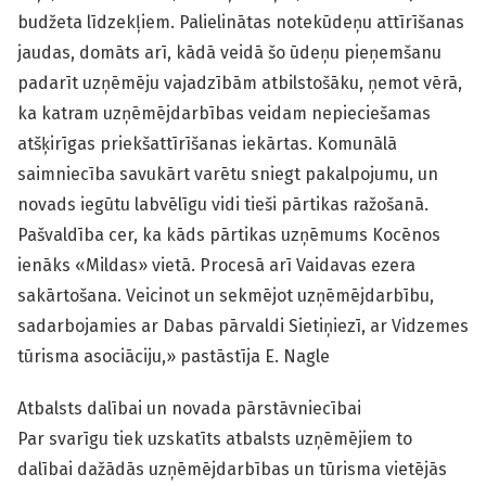
budžeta līdzekļiem. Palielinātas notekūdeņu attīrīšanas
jaudas, domāts arī, kādā veidā šo ūdeņu pieņemšanu
padarīt uzņēmēju vajadzībām atbilstošāku, ņemot vērā,
ka katram uzņēmējdarbības veidam nepieciešamas
atšķirīgas priekšattīrīšanas iekārtas. Komunālā
saimniecība savukārt varētu sniegt pakalpojumu, un
novads iegūtu labvēlīgu vidi tieši pārtikas ražošanā.
Pašvaldība cer, ka kāds pārtikas uzņēmums Kocēnos
ienāks «Mildas» vietā. Procesā arī Vaidavas ezera
sakārtošana. Veicinot un sekmējot uzņēmējdarbību,
sadarbojamies ar Dabas pārvaldi Sietiņiezī, ar Vidzemes
tūrisma asociāciju,» pastāstīja E. Nagle
Atbalsts dalībai un novada pārstāvniecībai
Par svarīgu tiek uzskatīts atbalsts uzņēmējiem to
dalībai dažādās uzņēmējdarbības un tūrisma vietējās