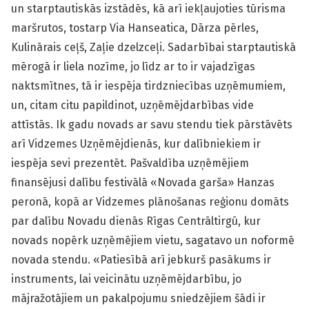
un starptautiskās izstādēs, kā arī iekļaujoties tūrisma
maršrutos, tostarp Via Hanse­atica, Dārza pērles,
Kulinārais ceļš, Zaļie dzelzceļi. Sadarbībai starptautiskā
mērogā ir liela nozīme, jo līdz ar to ir vajadzīgas
naktsmītnes, tā ir iespēja tirdz­niecības uzņēmumiem,
un, citam citu papildinot, uzņēmējdarbības vide
attīstās. Ik gadu novads ar savu stendu tiek pārstāvēts
arī Vidzemes Uzņēmējdienās, kur dalībniekiem ir
iespēja sevi prezentēt. Pašvaldība uzņēmējiem
finansējusi dalību festivālā «Novada garša» Hanzas
peronā, kopā ar Vidzemes plānošanas reģionu domāts
par dalību Novadu dienās Rīgas Centrāltirgū, kur
novads nopērk uzņēmējiem vietu, sagatavo un noformē
novada stendu. «Patiesībā arī jebkurš pasākums ir
instruments, lai veicinātu uzņēmējdarbību, jo
mājražotājiem un pakalpojumu sniedzējiem šādi ir