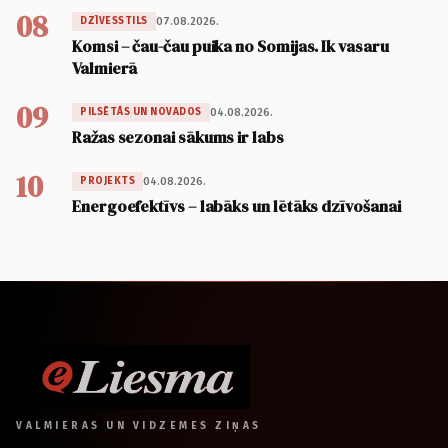
08
07.08.2026.
DZĪVESSTILS
Komsi – čau-čau puika no Somijas. Ik vasaru
Valmierā
09
04.08.2026.
PILSĒTĀS UN NOVADOS
Ražas sezonai sākums ir labs
10
04.08.2026.
PROJEKTS
Energoefektīvs – labāks un lētāks dzīvošanai
VALMIERAS UN VIDZEMES ZIŅAS