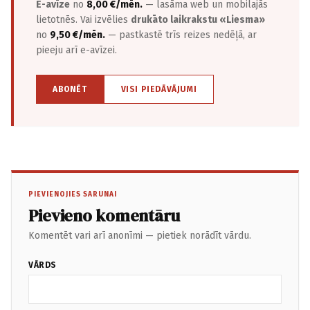
E-avīze
no
8,00 €/mēn.
— lasāma web un mobilajās
lietotnēs. Vai izvēlies
drukāto laikrakstu «Liesma»
no
9,50 €/mēn.
— pastkastē trīs reizes nedēļā, ar
pieeju arī e-avīzei.
ABONĒT
VISI PIEDĀVĀJUMI
PIEVIENOJIES SARUNAI
Pievieno komentāru
Komentēt vari arī anonīmi — pietiek norādīt vārdu.
VĀRDS