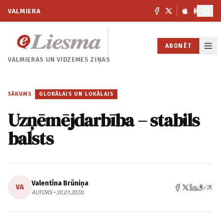
VALMIERA
ABONĒT
VALMIERAS UN
VIDZEMES ZIŅAS
SĀKUMS
/
GLOBĀLAIS UN LOKĀLAIS
Uzņēmējdarbība – stabils
balsts
Valentīna Brūniņa
VA
AUTORS • 30.01.2020.