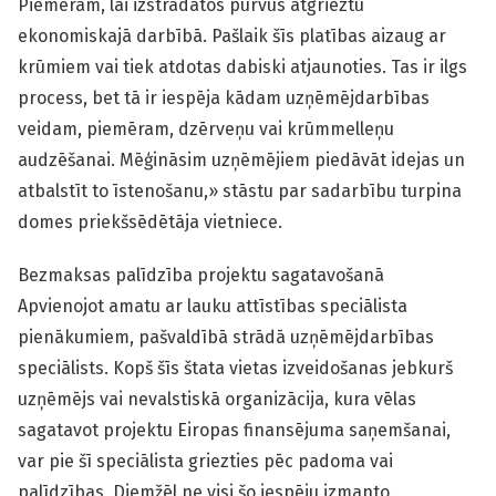
Piemēram, lai izstrādātos purvus atgrieztu
ekonomiskajā darbībā. Pašlaik šīs platības aizaug ar
krūmiem vai tiek atdotas dabiski atjaunoties. Tas ir ilgs
process, bet tā ir iespēja kādam uzņēmējdarbības
veidam, piemēram, dzērveņu vai krūmmelleņu
audzēšanai. Mēģināsim uzņēmējiem piedāvāt idejas un
atbalstīt to īstenošanu,» stāstu par sadarbību turpina
domes priekšsēdētāja vietniece.
Bezmaksas palīdzība projektu sagatavošanā
Apvienojot amatu ar lauku attīstības speciālista
pienākumiem, pašvaldībā strādā uzņēmējdarbības
speciālists. Kopš šīs štata vietas izveidošanas jebkurš
uzņēmējs vai nevalstiskā organizācija, kura vēlas
sagatavot projektu Eiropas finansējuma saņemšanai,
var pie šī speciālista griezties pēc padoma vai
palīdzības. Diemžēl ne visi šo iespēju izmanto.