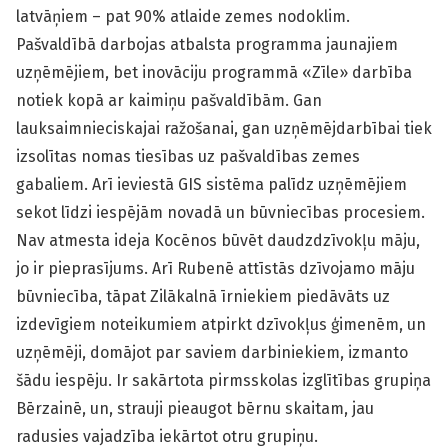
latvāņiem – pat 90% atlaide zemes nodoklim.
Pašvaldībā darbojas atbalsta programma jaunajiem
uzņēmējiem, bet inovāciju programmā «Zīle» darbība
notiek kopā ar kaimiņu pašvaldībām. Gan
lauksaimnieciskajai ražošanai, gan uzņēmējdarbībai tiek
izsolītas nomas tiesības uz pašvaldības zemes
gabaliem. Arī ieviestā GIS sistēma palīdz uzņēmējiem
sekot līdzi iespējām novadā un būvniecības procesiem.
Nav atmesta ideja Kocēnos būvēt daudzdzīvokļu māju,
jo ir pieprasījums. Arī Rubenē attīstās dzīvojamo māju
būvniecība, tāpat Zilākalnā īrniekiem piedāvāts uz
izdevīgiem noteikumiem atpirkt dzīvokļus ģimenēm, un
uzņēmēji, domājot par saviem darbiniekiem, izmanto
šādu iespēju. Ir sakārtota pirmsskolas izglītības grupiņa
Bērzainē, un, strauji pieaugot bērnu skaitam, jau
radusies vajadzība iekārtot otru grupiņu.