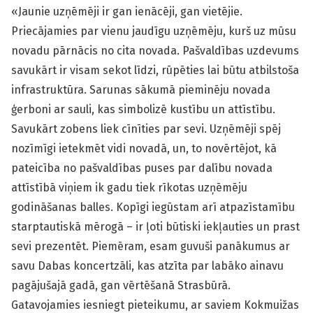
«Jaunie uzņēmēji ir gan ienācēji, gan vietējie.
Priecājamies par vienu jaudīgu uzņēmēju, kurš uz mūsu
novadu pārnācis no cita novada. Pašvaldības uzdevums
savukārt ir visam sekot līdzi, rūpēties lai būtu atbilstoša
infrastruktūra. Sarunas sākumā pieminēju novada
ģerboni ar sau­li, kas simbolizē kustību un attīstību.
Savukārt zobens liek cīnīties par sevi. Uzņēmēji spēj
nozīmīgi ietekmēt vidi novadā, un, to novērtējot, kā
pateicība no pašvaldības puses par dalību novada
attīstībā viņiem ik gadu tiek rīkotas uzņēmēju
godināšanas balles. Kopīgi iegūstam arī atpazīstamību
starptautiskā mērogā – ir ļoti būtiski iekļauties un prast
sevi prezentēt. Piemēram, esam guvuši panākumus ar
savu Dabas koncertzāli, kas atzīta par labāko ainavu
pagājušajā gadā, gan vērtēšanā Strasbūrā.
Gatavojamies iesniegt pieteikumu, ar saviem Kokmuižas