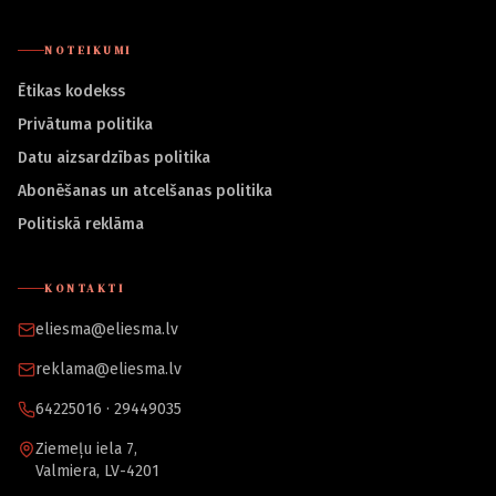
NOTEIKUMI
Ētikas kodekss
Privātuma politika
Datu aizsardzības politika
Abonēšanas un atcelšanas politika
Politiskā reklāma
KONTAKTI
eliesma@eliesma.lv
reklama@eliesma.lv
64225016 · 29449035
Ziemeļu iela 7,
Valmiera, LV-4201