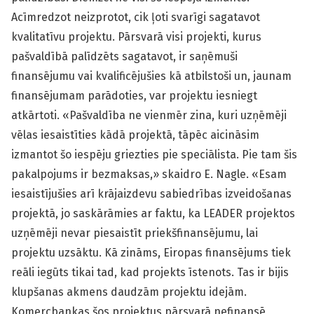
Acīmredzot neizprotot, cik ļoti svarīgi sagatavot
kvalitatīvu projektu. Pārsvarā visi projekti, kurus
pašvaldībā palīdzēts sagatavot, ir saņēmuši
finansējumu vai kvalificējušies kā atbilstoši un, jaunam
finansējumam parādoties, var projektu iesniegt
atkārtoti. «Pašvaldība ne vienmēr zina, kuri uzņēmēji
vēlas iesaistīties kādā projektā, tāpēc aicināsim
izmantot šo iespēju griezties pie speciālista. Pie tam šis
pakalpojums ir bezmaksas,» skaidro E. Nagle. «Esam
iesaistījušies arī krājaizdevu sabiedrības izveidošanas
projektā, jo saskārāmies ar faktu, ka LEADER projektos
uzņēmēji nevar piesaistīt priekšfinansējumu, lai
projektu uzsāktu. Kā zināms, Eiropas finansējums tiek
reāli iegūts tikai tad, kad projekts īstenots. Tas ir bijis
klupšanas akmens daudzām projektu idejām.
Komercbankas šos projektus pārsvarā nefinansē,