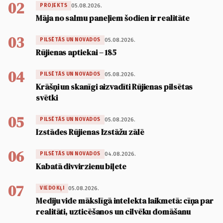
02
05.08.2026.
PROJEKTS
Māja no salmu paneļiem šodien ir realitāte
03
05.08.2026.
PILSĒTĀS UN NOVADOS
Rūjienas aptiekai – 185
04
05.08.2026.
PILSĒTĀS UN NOVADOS
Krāšņi un skanīgi aizvadīti Rūjienas pilsētas
svētki
05
05.08.2026.
PILSĒTĀS UN NOVADOS
Izstādes Rūjienas Izstāžu zālē
06
04.08.2026.
PILSĒTĀS UN NOVADOS
Kabatā divvirzienu biļete
07
05.08.2026.
VIEDOKĻI
Mediju vide mākslīgā intelekta laikmetā: cīņa par
realitāti, uzticēšanos un cilvēku domāšanu