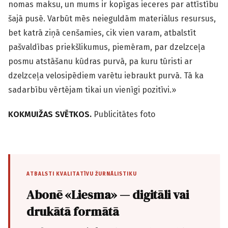
nomas maksu, un mums ir kopīgas ieceres par attīstību
šajā pusē. Varbūt mēs neieguldām materiālus resursus,
bet katrā ziņā cenšamies, cik vien varam, atbalstīt
pašvaldības priekšlikumus, piemēram, par dzelzceļa
posmu atstāšanu kūdras purvā, pa kuru tūristi ar
dzelzceļa velosipēdiem varētu iebraukt purvā. Tā ka
sadarbību vērtējam tikai un vienīgi pozitīvi.»
KOKMUIŽAS SVĒTKOS.
Publicitātes foto
ATBALSTI KVALITATĪVU ŽURNĀLISTIKU
Abonē «Liesma» — digitāli vai
drukātā formātā