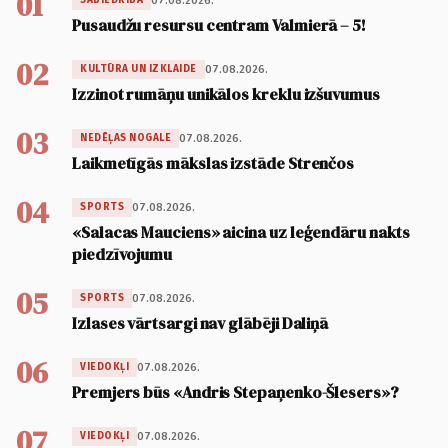
01
07.08.2026.
SABIEDRĪBA
Pusaudžu resursu centram Valmierā – 5!
02
07.08.2026.
KULTŪRA UN IZKLAIDE
Izzinot rumāņu unikālos kreklu izšuvumus
03
07.08.2026.
NEDĒĻAS NOGALE
Laikmetīgās mākslas izstāde Strenčos
04
07.08.2026.
SPORTS
«Salacas Mauciens» aicina uz leģendāru nakts
piedzīvojumu
05
07.08.2026.
SPORTS
Izlases vārtsargi nav glābēji Daliņā
06
07.08.2026.
VIEDOKĻI
Premjers būs «Andris Stepaņenko-Šlesers»?
07
07.08.2026.
VIEDOKĻI