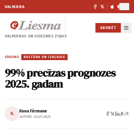
VALMIERA
ABONĒT
VALMIERAS UN
VIDZEMES ZIŅAS
SĀKUMS
/
KULTŪRA UN IZKLAIDE
99% precīzas prognozes
2025. gadam
Ilona Fērmane
IL
AUTORS • 03.01.2025.