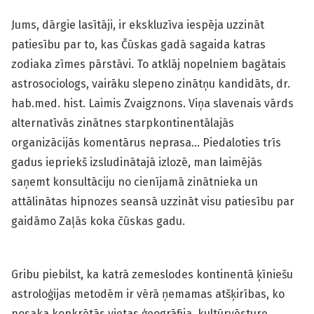
Jums, dārgie lasītāji, ir ekskluzīva iespēja uzzināt
patiesību par to, kas Čūskas gadā sagaida katras
zodiaka zīmes pārstāvi. To atklāj nopelniem bagātais
astrosociologs, vairāku slepeno zinātņu kandidāts, dr.
hab.med. hist. Laimis Zvaigznons. Viņa slavenais vārds
alternatīvās zinātnes starpkontinentālajās
organizācijās komentārus neprasa… Piedaloties trīs
gadus iepriekš izsludinātajā izlozē, man laimējās
saņemt konsultāciju no cienījamā zinātnieka un
attālinātas hipnozes seansā uzzināt visu patiesību par
gaidāmo Zaļās koka čūskas gadu.
Gribu piebilst, ka katrā zemeslodes kontinentā ķīniešu
astroloģijas metodēm ir vērā ņemamas atšķirības, ko
nosaka konkrētās vietas ģeogrāfija, kultūrvēsture,