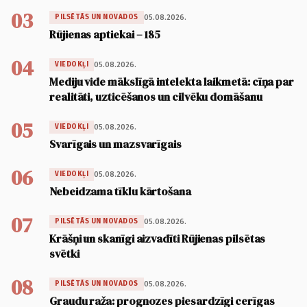
03
05.08.2026.
PILSĒTĀS UN NOVADOS
Rūjienas aptiekai – 185
04
05.08.2026.
VIEDOKĻI
Mediju vide mākslīgā intelekta laikmetā: cīņa par
realitāti, uzticēšanos un cilvēku domāšanu
05
05.08.2026.
VIEDOKĻI
Svarīgais un mazsvarīgais
06
05.08.2026.
VIEDOKĻI
Nebeidzama tīklu kārtošana
07
05.08.2026.
PILSĒTĀS UN NOVADOS
Krāšņi un skanīgi aizvadīti Rūjienas pilsētas
svētki
08
05.08.2026.
PILSĒTĀS UN NOVADOS
Graudu raža: prognozes piesardzīgi cerīgas