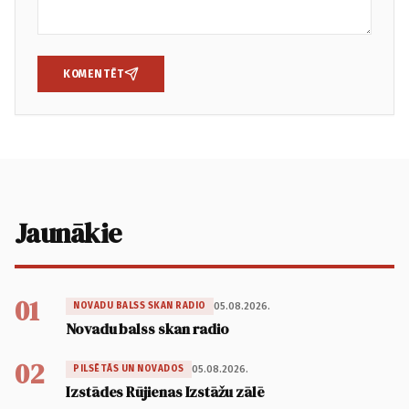
KOMENTĒT
Jaunākie
01
05.08.2026.
NOVADU BALSS SKAN RADIO
Novadu balss skan radio
02
05.08.2026.
PILSĒTĀS UN NOVADOS
Izstādes Rūjienas Izstāžu zālē