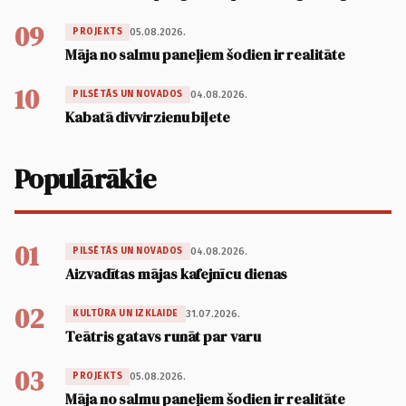
09
05.08.2026.
PROJEKTS
Māja no salmu paneļiem šodien ir realitāte
10
04.08.2026.
PILSĒTĀS UN NOVADOS
Kabatā divvirzienu biļete
Populārākie
01
04.08.2026.
PILSĒTĀS UN NOVADOS
Aizvadītas mājas kafejnīcu dienas
02
31.07.2026.
KULTŪRA UN IZKLAIDE
Teātris gatavs runāt par varu
03
05.08.2026.
PROJEKTS
Māja no salmu paneļiem šodien ir realitāte