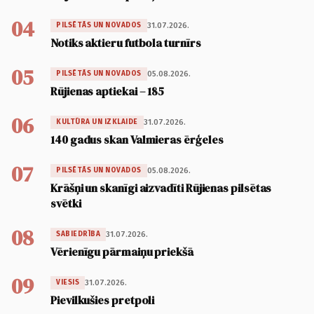
04
31.07.2026.
PILSĒTĀS UN NOVADOS
Notiks aktieru futbola turnīrs
05
05.08.2026.
PILSĒTĀS UN NOVADOS
Rūjienas aptiekai – 185
06
31.07.2026.
KULTŪRA UN IZKLAIDE
140 gadus skan Valmieras ērģeles
07
05.08.2026.
PILSĒTĀS UN NOVADOS
Krāšņi un skanīgi aizvadīti Rūjienas pilsētas
svētki
08
31.07.2026.
SABIEDRĪBA
Vērienīgu pārmaiņu priekšā
09
31.07.2026.
VIESIS
Pievilkušies pretpoli