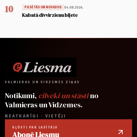
10
04.08.2026.
PILSĒTĀS UN NOVADOS
Kabatā divvirzienu biļete
VALMIERAS UN VIDZEMES ZIŅAS
Notikumi,
cilvēki un stāsti
no
Valmieras un Vidzemes.
NEATKARĪGI · VIETĒJI
KĻŪSTI PAR LASĪTĀJU
Abonē Liesmu