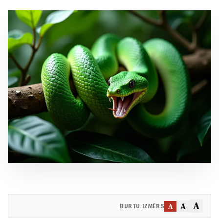
A
A
A
BURTU IZMĒRS