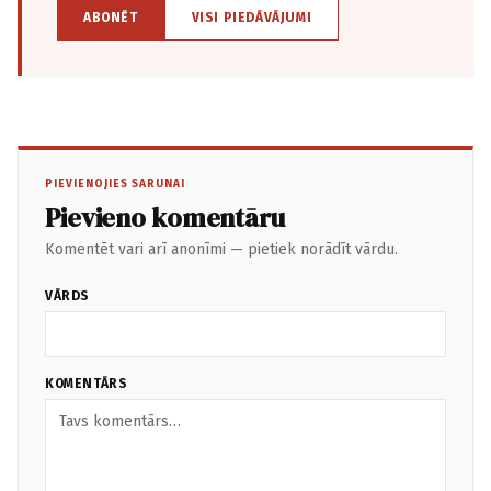
ABONĒT
VISI PIEDĀVĀJUMI
PIEVIENOJIES SARUNAI
Pievieno komentāru
Komentēt vari arī anonīmi — pietiek norādīt vārdu.
VĀRDS
KOMENTĀRS