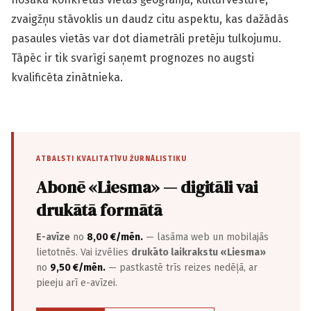
zvaigžņu stāvoklis un daudz citu aspektu, kas dažādās
pasaules vietās var dot diametrāli pretēju tulkojumu.
Tāpēc ir tik svarīgi saņemt prognozes no augsti
kvalificēta zinātnieka.
ATBALSTI KVALITATĪVU ŽURNĀLISTIKU
Abonē «Liesma» — digitāli vai
drukātā formātā
E-avīze
no
8,00 €/mēn.
— lasāma web un mobilajās
lietotnēs. Vai izvēlies
drukāto laikrakstu «Liesma»
no
9,50 €/mēn.
— pastkastē trīs reizes nedēļā, ar
pieeju arī e-avīzei.