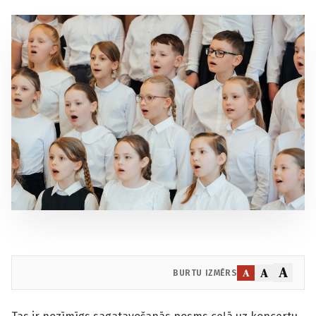
A
A
A
BURTU IZMĒRS