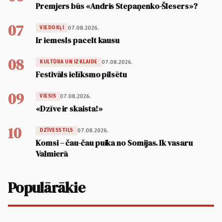
Premjers būs «Andris Stepaņenko-Šlesers»?
07
07.08.2026.
VIEDOKĻI
Ir iemesls pacelt kausu
08
07.08.2026.
KULTŪRA UN IZKLAIDE
Festivāls ielīksmo pilsētu
09
07.08.2026.
VIESIS
«Dzīve ir skaista!»
10
07.08.2026.
DZĪVESSTILS
Komsi – čau-čau puika no Somijas. Ik vasaru
Valmierā
Populārākie