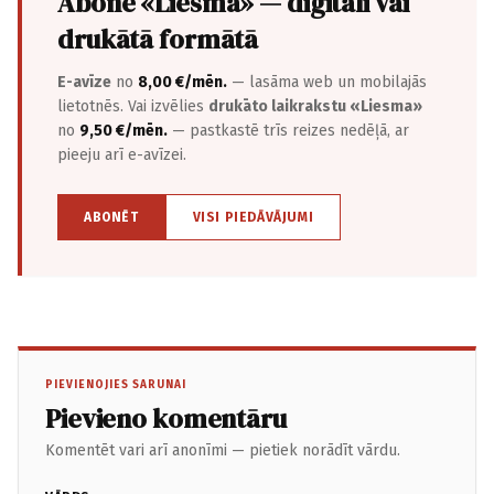
Abonē «Liesma» — digitāli vai
drukātā formātā
E-avīze
no
8,00 €/mēn.
— lasāma web un mobilajās
lietotnēs. Vai izvēlies
drukāto laikrakstu «Liesma»
no
9,50 €/mēn.
— pastkastē trīs reizes nedēļā, ar
pieeju arī e-avīzei.
ABONĒT
VISI PIEDĀVĀJUMI
PIEVIENOJIES SARUNAI
Pievieno komentāru
Komentēt vari arī anonīmi — pietiek norādīt vārdu.