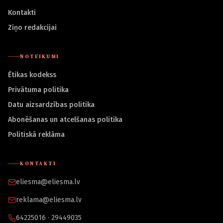
Kontakti
Ziņo redakcijai
NOTEIKUMI
Ētikas kodekss
Privātuma politika
Datu aizsardzības politika
Abonēšanas un atcelšanas politika
Politiskā reklāma
KONTAKTI
eliesma@eliesma.lv
reklama@eliesma.lv
64225016 · 29449035