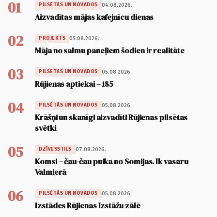
01
04.08.2026.
PILSĒTĀS UN NOVADOS
Aizvadītas mājas kafejnīcu dienas
02
05.08.2026.
PROJEKTS
Māja no salmu paneļiem šodien ir realitāte
03
05.08.2026.
PILSĒTĀS UN NOVADOS
Rūjienas aptiekai – 185
04
05.08.2026.
PILSĒTĀS UN NOVADOS
Krāšņi un skanīgi aizvadīti Rūjienas pilsētas
svētki
05
07.08.2026.
DZĪVESSTILS
Komsi – čau-čau puika no Somijas. Ik vasaru
Valmierā
06
05.08.2026.
PILSĒTĀS UN NOVADOS
Izstādes Rūjienas Izstāžu zālē