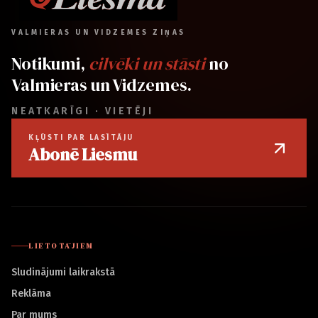
VALMIERAS UN VIDZEMES ZIŅAS
Notikumi,
cilvēki un stāsti
no
Valmieras un Vidzemes.
NEATKARĪGI · VIETĒJI
KĻŪSTI PAR LASĪTĀJU
Abonē Liesmu
LIETOTĀJIEM
Sludinājumi laikrakstā
Reklāma
Par mums