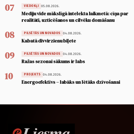
07
05.08.2026.
VIEDOKĻI
Mediju vide mākslīgā intelekta laikmetā: cīņa par
realitāti, uzticēšanos un cilvēku domāšanu
08
04.08.2026.
PILSĒTĀS UN NOVADOS
Kabatā divvirzienu biļete
09
04.08.2026.
PILSĒTĀS UN NOVADOS
Ražas sezonai sākums ir labs
10
04.08.2026.
PROJEKTS
Energoefektīvs – labāks un lētāks dzīvošanai