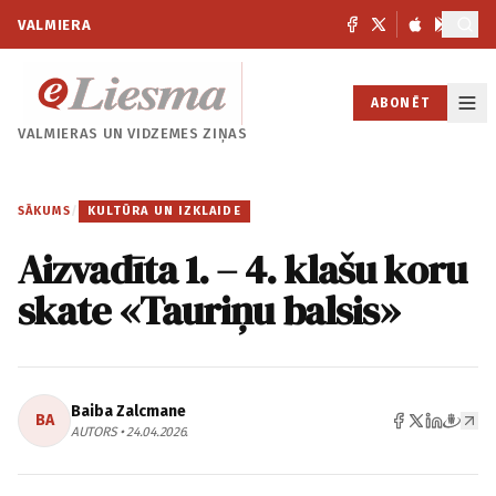
VALMIERA
ABONĒT
VALMIERAS UN
VIDZEMES ZIŅAS
SĀKUMS
/
KULTŪRA UN IZKLAIDE
Aizvadīta 1. – 4. klašu koru
skate «Tauriņu balsis»
Baiba Zalcmane
BA
AUTORS • 24.04.2026.