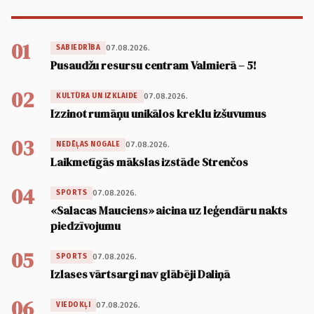
01
07.08.2026.
SABIEDRĪBA
Pusaudžu resursu centram Valmierā – 5!
02
07.08.2026.
KULTŪRA UN IZKLAIDE
Izzinot rumāņu unikālos kreklu izšuvumus
03
07.08.2026.
NEDĒĻAS NOGALE
Laikmetīgās mākslas izstāde Strenčos
04
07.08.2026.
SPORTS
«Salacas Mauciens» aicina uz leģendāru nakts
piedzīvojumu
05
07.08.2026.
SPORTS
Izlases vārtsargi nav glābēji Daliņā
06
07.08.2026.
VIEDOKĻI