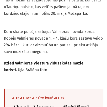
Tas ir nozīmīgs sagatavošanās posms ceļā uz koncertu
«Tauriņu balsis», kas veltīts pašiem jaunākajiem
kordziedātājiem un notiks 20. maijā Mežaparkā.
Koru skate pulcēja astoņus Valmieras novada korus.
Kopējo Valmieras novada 1. – 4. klašu kora sastāvu veido
294 bērni, kuri ar aizrautību un patiesu prieku atklāja
savu muzikālo sniegumu.
Dzied Valmieras Viestura vidusskolas mazie
koristi.
Uģa Brālēna foto
ATBALSTI KVALITATĪVU ŽURNĀLISTIKU