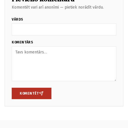
Komentēt vari arī anonīmi — pietiek norādīt vārdu.
VĀRDS
KOMENTĀRS
KOMENTĒT