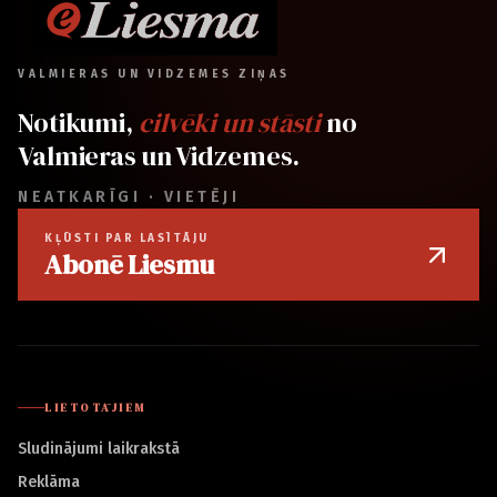
VALMIERAS UN VIDZEMES ZIŅAS
Notikumi,
cilvēki un stāsti
no
Valmieras un Vidzemes.
NEATKARĪGI · VIETĒJI
KĻŪSTI PAR LASĪTĀJU
Abonē Liesmu
LIETOTĀJIEM
Sludinājumi laikrakstā
Reklāma