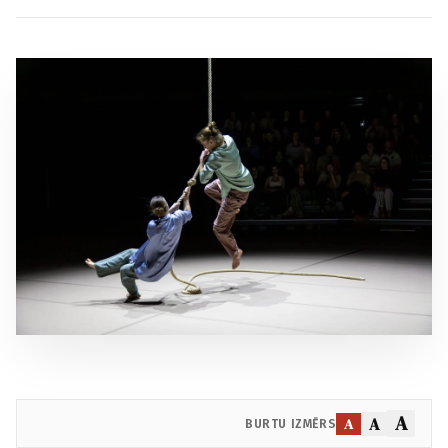
A
A
A
BURTU IZMĒRS