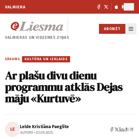
VALMIERA
ABONĒT
VALMIERAS UN
VIDZEMES ZIŅAS
SĀKUMS
/
KULTŪRA UN IZKLAIDE
Ar plašu divu dienu
programmu atklās Dejas
māju «Kurtuvē»
Lelde Kristiāna Paeglīte
LE
AUTORS • 03.09.2025.