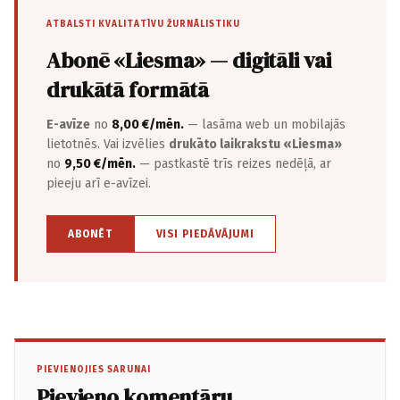
ATBALSTI KVALITATĪVU ŽURNĀLISTIKU
Abonē «Liesma» — digitāli vai
drukātā formātā
E-avīze
no
8,00 €/mēn.
— lasāma web un mobilajās
lietotnēs. Vai izvēlies
drukāto laikrakstu «Liesma»
no
9,50 €/mēn.
— pastkastē trīs reizes nedēļā, ar
pieeju arī e-avīzei.
ABONĒT
VISI PIEDĀVĀJUMI
PIEVIENOJIES SARUNAI
Pievieno komentāru