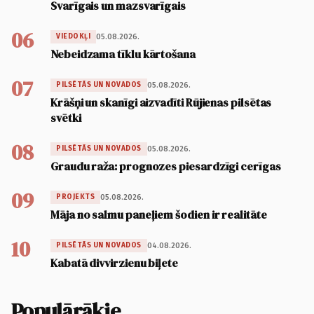
Svarīgais un mazsvarīgais
06
05.08.2026.
VIEDOKĻI
Nebeidzama tīklu kārtošana
07
05.08.2026.
PILSĒTĀS UN NOVADOS
Krāšņi un skanīgi aizvadīti Rūjienas pilsētas
svētki
08
05.08.2026.
PILSĒTĀS UN NOVADOS
Graudu raža: prognozes piesardzīgi cerīgas
09
05.08.2026.
PROJEKTS
Māja no salmu paneļiem šodien ir realitāte
10
04.08.2026.
PILSĒTĀS UN NOVADOS
Kabatā divvirzienu biļete
Populārākie