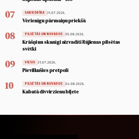
07
31.07.2026.
SABIEDRĪBA
Vērienīgu pārmaiņu priekšā
08
05.08.2026.
PILSĒTĀS UN NOVADOS
Krāšņi un skanīgi aizvadīti Rūjienas pilsētas
svētki
09
31.07.2026.
VIESIS
Pievilkušies pretpoli
10
04.08.2026.
PILSĒTĀS UN NOVADOS
Kabatā divvirzienu biļete