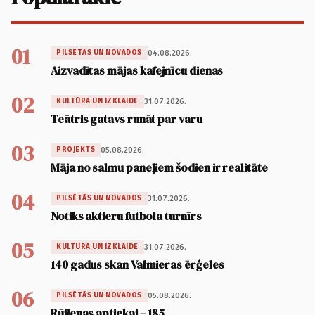
01
04.08.2026.
PILSĒTĀS UN NOVADOS
Aizvadītas mājas kafejnīcu dienas
02
31.07.2026.
KULTŪRA UN IZKLAIDE
Teātris gatavs runāt par varu
03
05.08.2026.
PROJEKTS
Māja no salmu paneļiem šodien ir realitāte
04
31.07.2026.
PILSĒTĀS UN NOVADOS
Notiks aktieru futbola turnīrs
05
31.07.2026.
KULTŪRA UN IZKLAIDE
140 gadus skan Valmieras ērģeles
06
05.08.2026.
PILSĒTĀS UN NOVADOS
Rūjienas aptiekai – 185