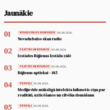
Jaunākie
01
05.08.2026.
NOVADU BALSS SKAN RADIO
Novadu balss skan radio
02
05.08.2026.
PILSĒTĀS UN NOVADOS
Izstādes Rūjienas Izstāžu zālē
03
05.08.2026.
PILSĒTĀS UN NOVADOS
Rūjienas aptiekai – 185
04
05.08.2026.
VIEDOKĻI
Mediju vide mākslīgā intelekta laikmetā: cīņa par
realitāti, uzticēšanos un cilvēku domāšanu
05
05.08.2026.
VIEDOKĻI