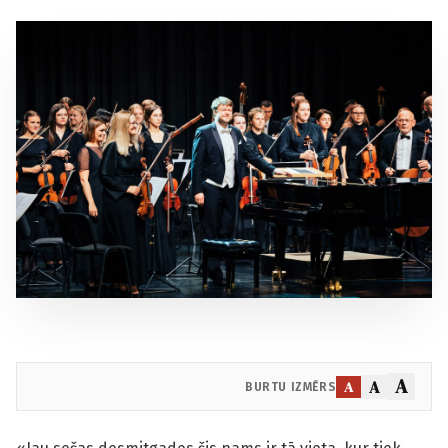
A
A
A
BURTU IZMĒRS