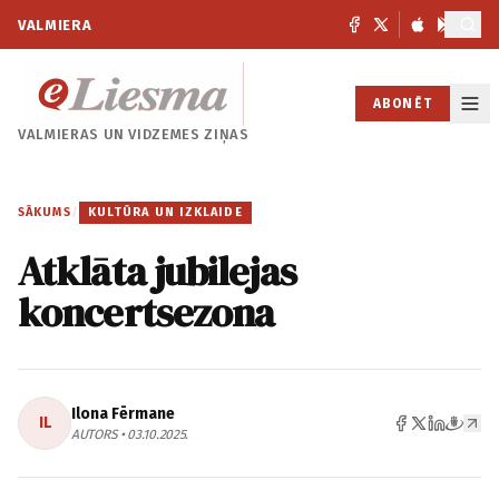
VALMIERA
ABONĒT
VALMIERAS UN
VIDZEMES ZIŅAS
SĀKUMS
/
KULTŪRA UN IZKLAIDE
Atklāta jubilejas
koncertsezona
Ilona Fērmane
IL
AUTORS • 03.10.2025.