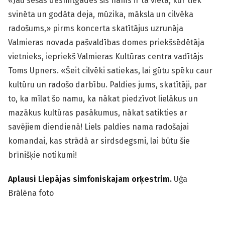
«Jau sešas desmitgades šis nams ir tā vieta, kur tiek
svinēta un godāta deja, mūzika, māksla un cilvēka
radošums,» pirms koncerta skatītājus uzrunāja
Valmieras novada pašvaldības domes priekšsēdētāja
vietnieks, iepriekš Valmieras Kultūras centra vadītājs
Toms Upners. «Šeit cilvēki satiekas, lai gūtu spēku caur
kultūru un radošo darbību. Paldies jums, skatītāji, par
to, ka mīlat šo namu, ka nākat piedzīvot lielākus un
mazākus kultūras pasākumus, nākat satikties ar
savējiem diendienā! Liels paldies nama radošajai
komandai, kas strādā ar sirdsdegsmi, lai būtu šie
brīnišķie notikumi!
Aplausi Liepājas simfoniskajam orķestrim.
Uģa
Brālēna foto