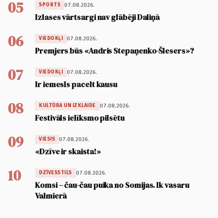
05
07.08.2026.
SPORTS
Izlases vārtsargi nav glābēji Daliņā
06
07.08.2026.
VIEDOKĻI
Premjers būs «Andris Stepaņenko-Šlesers»?
07
07.08.2026.
VIEDOKĻI
Ir iemesls pacelt kausu
08
07.08.2026.
KULTŪRA UN IZKLAIDE
Festivāls ielīksmo pilsētu
09
07.08.2026.
VIESIS
«Dzīve ir skaista!»
10
07.08.2026.
DZĪVESSTILS
Komsi – čau-čau puika no Somijas. Ik vasaru
Valmierā