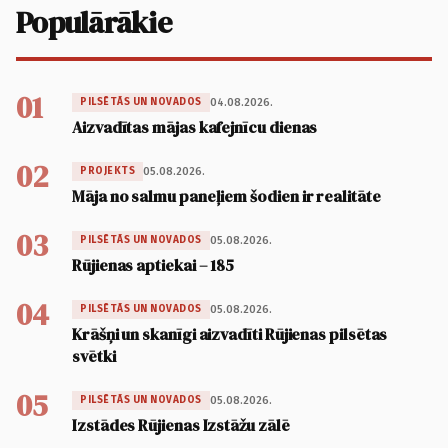
Populārākie
01
04.08.2026.
PILSĒTĀS UN NOVADOS
Aizvadītas mājas kafejnīcu dienas
02
05.08.2026.
PROJEKTS
Māja no salmu paneļiem šodien ir realitāte
03
05.08.2026.
PILSĒTĀS UN NOVADOS
Rūjienas aptiekai – 185
04
05.08.2026.
PILSĒTĀS UN NOVADOS
Krāšņi un skanīgi aizvadīti Rūjienas pilsētas
svētki
05
05.08.2026.
PILSĒTĀS UN NOVADOS
Izstādes Rūjienas Izstāžu zālē