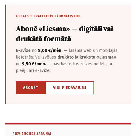
ATBALSTI KVALITATĪVU ŽURNĀLISTIKU
Abonē «Liesma» — digitāli vai
drukātā formātā
E-avīze
no
8,00 €/mēn.
— lasāma web un mobilajās
lietotnēs. Vai izvēlies
drukāto laikrakstu «Liesma»
no
9,50 €/mēn.
— pastkastē trīs reizes nedēļā, ar
pieeju arī e-avīzei.
ABONĒT
VISI PIEDĀVĀJUMI
PIEVIENOJIES SARUNAI