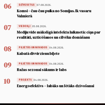
06
07.08.2026.
DZĪVESSTILS
Komsi – čau-čau puika no Somijas. Ik vasaru
Valmierā
07
05.08.2026.
VIEDOKĻI
Mediju vide mākslīgā intelekta laikmetā: cīņa par
realitāti, uzticēšanos un cilvēku domāšanu
08
04.08.2026.
PILSĒTĀS UN NOVADOS
Kabatā divvirzienu biļete
09
04.08.2026.
PILSĒTĀS UN NOVADOS
Ražas sezonai sākums ir labs
10
04.08.2026.
PROJEKTS
Energoefektīvs – labāks un lētāks dzīvošanai