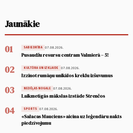
Jaunākie
01
07.08.2026.
SABIEDRĪBA
Pusaudžu resursu centram Valmierā – 5!
02
07.08.2026.
KULTŪRA UN IZKLAIDE
Izzinot rumāņu unikālos kreklu izšuvumus
03
07.08.2026.
NEDĒĻAS NOGALE
Laikmetīgās mākslas izstāde Strenčos
04
07.08.2026.
SPORTS
«Salacas Mauciens» aicina uz leģendāru nakts
piedzīvojumu