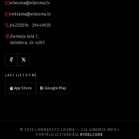
eliesma@eliesma.lv
reklama@eliesma.lv
64225016 · 29449035
Ziemeļu iela 7,
Valmiera, LV-4201
LASI LIETOTNĒ
App Store
Google Play
© 2026 LAIKRAKSTS LIESMA — SIA «IMANTA INFO»
PORTĀLU IZSTRĀDĀJA
RYDELCODE