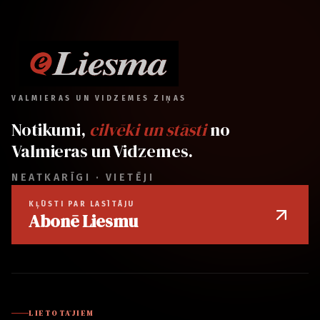
VALMIERAS UN VIDZEMES ZIŅAS
Notikumi,
cilvēki un stāsti
no
Valmieras un Vidzemes.
NEATKARĪGI · VIETĒJI
KĻŪSTI PAR LASĪTĀJU
Abonē Liesmu
LIETOTĀJIEM