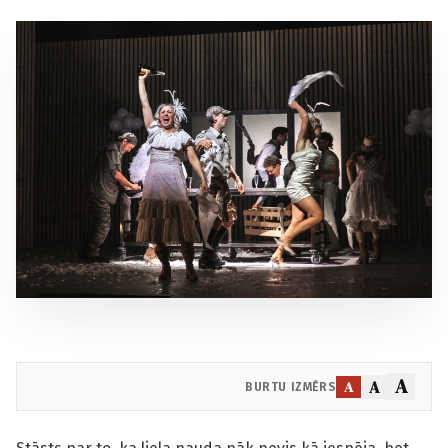
A
A
A
BURTU IZMĒRS