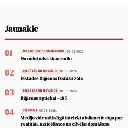
Jaunākie
01
05.08.2026.
NOVADU BALSS SKAN RADIO
Novadu balss skan radio
02
05.08.2026.
PILSĒTĀS UN NOVADOS
Izstādes Rūjienas Izstāžu zālē
03
05.08.2026.
PILSĒTĀS UN NOVADOS
Rūjienas aptiekai – 185
04
05.08.2026.
VIEDOKĻI
Mediju vide mākslīgā intelekta laikmetā: cīņa par
realitāti, uzticēšanos un cilvēku domāšanu