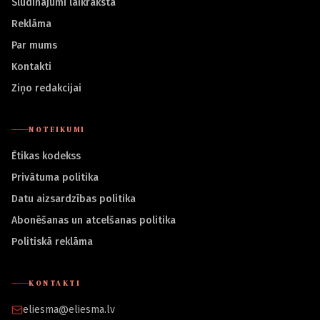
Sludinājumi laikrakstā
Reklāma
Par mums
Kontakti
Ziņo redakcijai
NOTEIKUMI
Ētikas kodekss
Privātuma politika
Datu aizsardzības politika
Abonēšanas un atcelšanas politika
Politiskā reklāma
KONTAKTI
eliesma@eliesma.lv