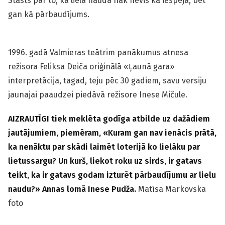
Stāsts par to, ka liela nauda nāk nevis kā iespēja, bet
gan kā pārbaudījums.
1996. gadā Valmieras teātrim panākumus atnesa
režisora Feliksa Deiča oriģinālā «Ļaunā gara»
interpretācija, tagad, teju pēc 30 gadiem, savu versiju
jaunajai paaudzei piedāvā režisore Inese Mičule.
AIZRAUTĪGI tiek meklēta godīga atbilde uz dažādiem
jautājumiem, piemēram, «Kuram gan nav ienācis prātā,
ka nenāktu par skādi laimēt loterijā ko lielāku par
lietussargu? Un kurš, liekot roku uz sirds, ir gatavs
teikt, ka ir gatavs godam izturēt pārbaudījumu ar lielu
naudu?» Annas lomā Inese Pudža.
Matīsa Markovska
foto