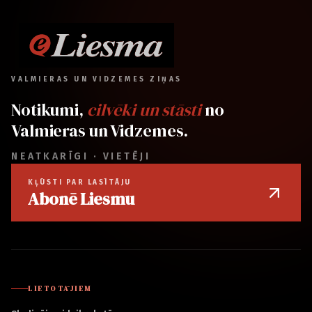
VALMIERAS UN VIDZEMES ZIŅAS
Notikumi,
cilvēki un stāsti
no
Valmieras un Vidzemes.
NEATKARĪGI · VIETĒJI
KĻŪSTI PAR LASĪTĀJU
Abonē Liesmu
LIETOTĀJIEM