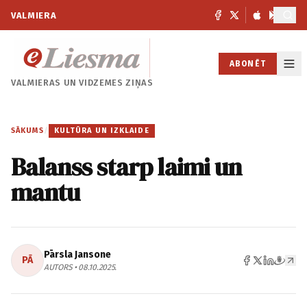
VALMIERA
ABONĒT
VALMIERAS UN
VIDZEMES ZIŅAS
SĀKUMS
/
KULTŪRA UN IZKLAIDE
Balanss starp laimi un
mantu
Pārsla Jansone
PĀ
AUTORS • 08.10.2025.