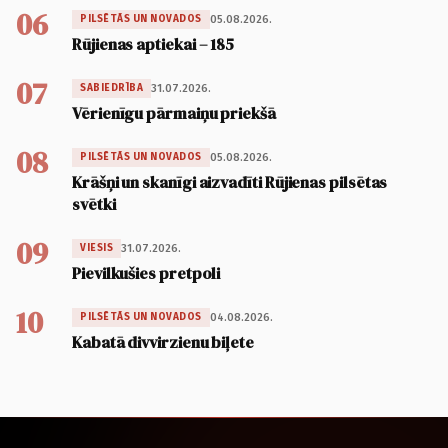
06
05.08.2026.
PILSĒTĀS UN NOVADOS
Rūjienas aptiekai – 185
07
31.07.2026.
SABIEDRĪBA
Vērienīgu pārmaiņu priekšā
08
05.08.2026.
PILSĒTĀS UN NOVADOS
Krāšņi un skanīgi aizvadīti Rūjienas pilsētas
svētki
09
31.07.2026.
VIESIS
Pievilkušies pretpoli
10
04.08.2026.
PILSĒTĀS UN NOVADOS
Kabatā divvirzienu biļete