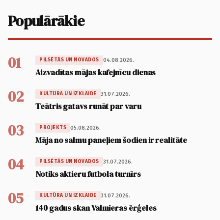
Populārākie
01
04.08.2026.
PILSĒTĀS UN NOVADOS
Aizvadītas mājas kafejnīcu dienas
02
31.07.2026.
KULTŪRA UN IZKLAIDE
Teātris gatavs runāt par varu
03
05.08.2026.
PROJEKTS
Māja no salmu paneļiem šodien ir realitāte
04
31.07.2026.
PILSĒTĀS UN NOVADOS
Notiks aktieru futbola turnīrs
05
31.07.2026.
KULTŪRA UN IZKLAIDE
140 gadus skan Valmieras ērģeles