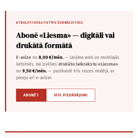
ATBALSTI KVALITATĪVU ŽURNĀLISTIKU
Abonē «Liesma» — digitāli vai
drukātā formātā
E-avīze
no
8,00 €/mēn.
— lasāma web un mobilajās
lietotnēs. Vai izvēlies
drukāto laikrakstu «Liesma»
no
9,50 €/mēn.
— pastkastē trīs reizes nedēļā, ar
pieeju arī e-avīzei.
ABONĒT
VISI PIEDĀVĀJUMI