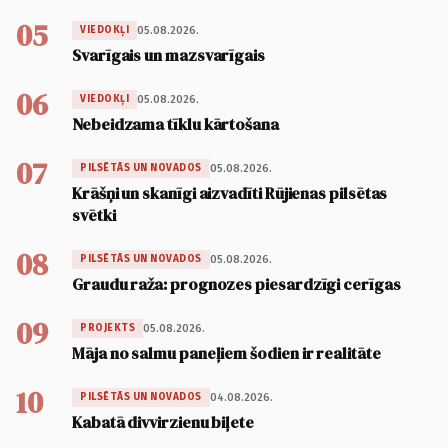
05
05.08.2026.
VIEDOKĻI
Svarīgais un mazsvarīgais
06
05.08.2026.
VIEDOKĻI
Nebeidzama tīklu kārtošana
07
05.08.2026.
PILSĒTĀS UN NOVADOS
Krāšņi un skanīgi aizvadīti Rūjienas pilsētas
svētki
08
05.08.2026.
PILSĒTĀS UN NOVADOS
Graudu raža: prognozes piesardzīgi cerīgas
09
05.08.2026.
PROJEKTS
Māja no salmu paneļiem šodien ir realitāte
10
04.08.2026.
PILSĒTĀS UN NOVADOS
Kabatā divvirzienu biļete