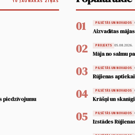
10 JAUNĀKĀS ZIŅAS
01
PILSĒTĀS UN NOVADOS
Aizvadītas mājas
02
05.08.2026.
PROJEKTS
Māja no salmu pan
03
PILSĒTĀS UN NOVADOS
Rūjienas aptiekai
04
PILSĒTĀS UN NOVADOS
s piedzīvojumu
Krāšņi un skanīgi
05
PILSĒTĀS UN NOVADOS
Izstādes Rūjienas