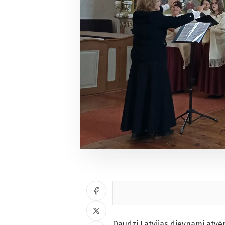
Daudzi Latvijas dievnami atvēr