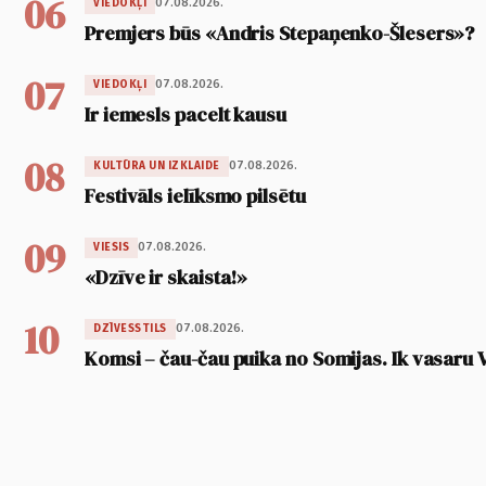
06
07.08.2026.
VIEDOKĻI
Premjers būs «Andris Stepaņenko-Šlesers»?
07
07.08.2026.
VIEDOKĻI
Ir iemesls pacelt kausu
08
07.08.2026.
KULTŪRA UN IZKLAIDE
Festivāls ielīksmo pilsētu
09
07.08.2026.
VIESIS
«Dzīve ir skaista!»
10
07.08.2026.
DZĪVESSTILS
Komsi – čau-čau puika no Somijas. Ik vasaru 