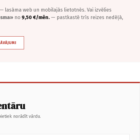
— lasāma web un mobilajās lietotnēs. Vai izvēlies
iesma»
no
9,50 €/mēn.
— pastkastē trīs reizes nedēļā,
DĀVĀJUMI
entāru
ietiek norādīt vārdu.