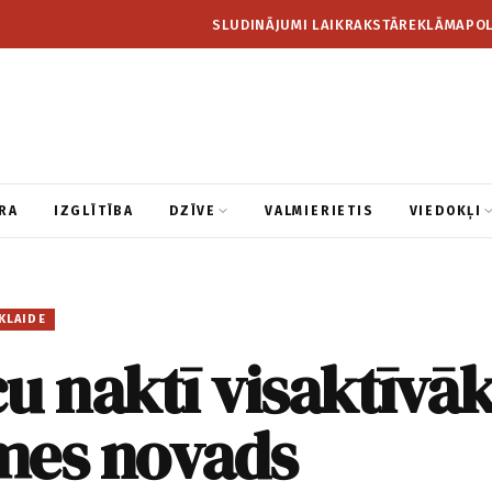
SLUDINĀJUMI LAIKRAKSTĀ
REKLĀMA
POL
RA
IZGLĪTĪBA
DZĪVE
VALMIERIETIS
VIEDOKĻI
KLAIDE
u naktī visaktīvāk
mes novads