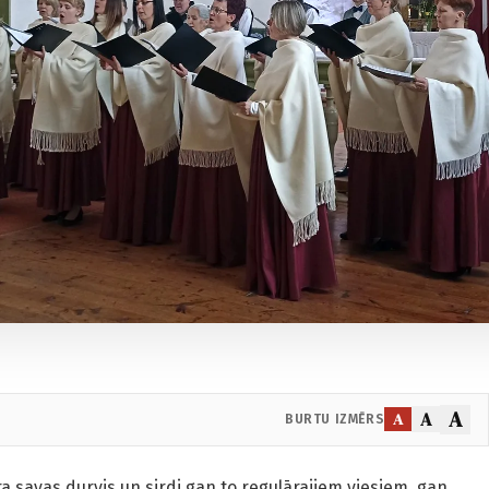
A
A
A
BURTU IZMĒRS
a savas durvis un sirdi gan to regulārajiem viesiem, gan