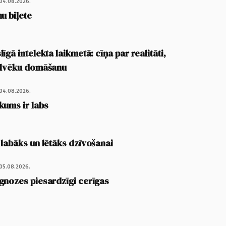
04.08.2026.
u biļete
īgā intelekta laikmetā: cīņa par realitāti,
cilvēku domāšanu
04.08.2026.
kums ir labs
 labāks un lētāks dzīvošanai
05.08.2026.
gnozes piesardzīgi cerīgas