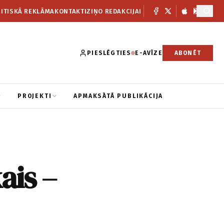
ITISKĀ REKLĀMA
KONTAKTI
ZIŅO REDAKCIJAI
PIESLĒGTIES
E-AVĪZE
ABONĒT
PROJEKTI
APMAKSĀTĀ PUBLIKĀCIJA
ais –