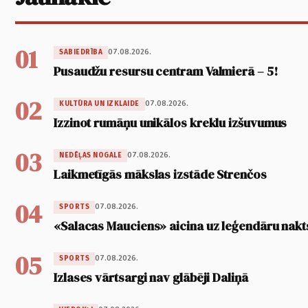
01
07.08.2026.
SABIEDRĪBA
Pusaudžu resursu centram Valmierā – 5!
02
07.08.2026.
KULTŪRA UN IZKLAIDE
Izzinot rumāņu unikālos kreklu izšuvumus
03
07.08.2026.
NEDĒĻAS NOGALE
Laikmetīgās mākslas izstāde Strenčos
04
07.08.2026.
SPORTS
«Salacas Mauciens» aicina uz leģendāru nakt
05
07.08.2026.
SPORTS
Izlases vārtsargi nav glābēji Daliņā