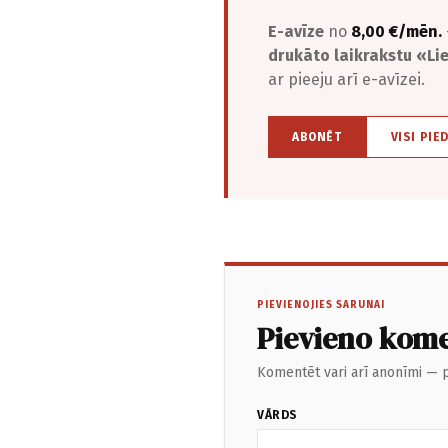
E-avīze
no
8,00 €/mēn.
drukāto laikrakstu «L
ar pieeju arī e-avīzei.
ABONĒT
VISI PIE
PIEVIENOJIES SARUNAI
Pievieno kom
Komentēt vari arī anonīmi — p
VĀRDS