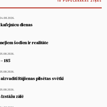
10 POPULĀRĀKĀS ZIŅAS
04.08.2026.
 kafejnīcu dienas
eļiem šodien ir realitāte
05.08.2026.
 – 185
05.08.2026.
 aizvadīti Rūjienas pilsētas svētki
05.08.2026.
 Izstāžu zālē