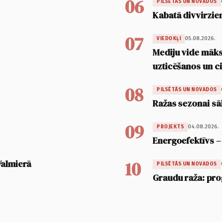
06
PILSĒTĀS UN NOVADOS
Kabatā divvirzien
07
05.08.2026.
VIEDOKĻI
Mediju vide māksl
uzticēšanos un 
08
PILSĒTĀS UN NOVADOS
Ražas sezonai sā
09
04.08.2026.
PROJEKTS
Energoefektīvs –
10
Valmierā
PILSĒTĀS UN NOVADOS
Graudu raža: pro