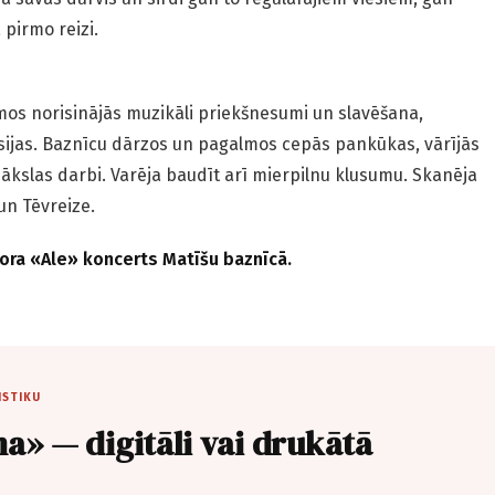
pirmo reizi.
amos norisinājās muzikāli priekšnesumi un slavēšana,
usijas. Baznīcu dārzos un pagalmos cepās pankūkas, vārījās
ākslas darbi. Varēja baudīt arī mierpilnu klusumu. Skanēja
un Tēvreize.
kora «Ale» koncerts Matīšu baznīcā.
ISTIKU
a» — digitāli vai drukātā