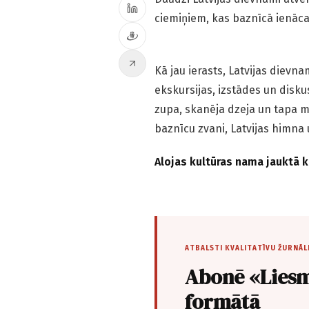
ciemiņiem, kas baznīcā ienāca 
Kā jau ierasts, Latvijas dievn
ekskursijas, izstādes un disk
zupa, skanēja dzeja un tapa m
baznīcu zvani, Latvijas himna 
Alojas kultūras nama jauktā 
ATBALSTI KVALITATĪVU ŽURNĀL
Abonē «Liesm
formātā