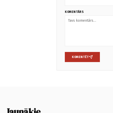
KOMENTĀRS
KOMENTĒT
Jaunākie