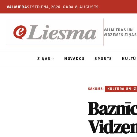
VALMIERA
SESTDIENA, 2026. GADA 8. AUGUSTS
VALMIERAS UN
VIDZEMES ZIŅAS
ZIŅAS
NOVADOS
SPORTS
KULTŪ
SĀKUMS
/
KULTŪRA UN IZ
Baznīc
Vidze