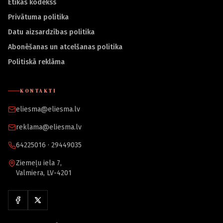
Ētikas kodekss
Privātuma politika
Datu aizsardzības politika
Abonēšanas un atcelšanas politika
Politiskā reklāma
KONTAKTI
eliesma@eliesma.lv
reklama@eliesma.lv
64225016 · 29449035
Ziemeļu iela 7,
Valmiera, LV-4201