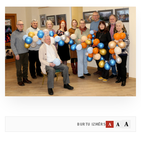
A
A
A
BURTU IZMĒRS