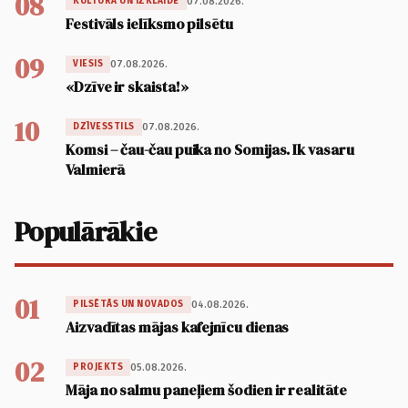
08
07.08.2026.
KULTŪRA UN IZKLAIDE
Festivāls ielīksmo pilsētu
09
07.08.2026.
VIESIS
«Dzīve ir skaista!»
10
07.08.2026.
DZĪVESSTILS
Komsi – čau-čau puika no Somijas. Ik vasaru
Valmierā
Populārākie
01
04.08.2026.
PILSĒTĀS UN NOVADOS
Aizvadītas mājas kafejnīcu dienas
02
05.08.2026.
PROJEKTS
Māja no salmu paneļiem šodien ir realitāte