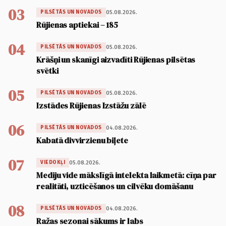
03
05.08.2026.
PILSĒTĀS UN NOVADOS
Rūjienas aptiekai – 185
04
05.08.2026.
PILSĒTĀS UN NOVADOS
Krāšņi un skanīgi aizvadīti Rūjienas pilsētas
svētki
05
05.08.2026.
PILSĒTĀS UN NOVADOS
Izstādes Rūjienas Izstāžu zālē
06
04.08.2026.
PILSĒTĀS UN NOVADOS
Kabatā divvirzienu biļete
07
05.08.2026.
VIEDOKĻI
Mediju vide mākslīgā intelekta laikmetā: cīņa par
realitāti, uzticēšanos un cilvēku domāšanu
08
04.08.2026.
PILSĒTĀS UN NOVADOS
Ražas sezonai sākums ir labs