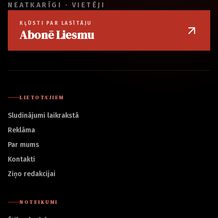
NEATKARĪGI · VIETĒJI
KĻŪSTI PAR LASĪTĀJU
Abonē Liesmu
LIETOTĀJIEM
Sludinājumi laikrakstā
Reklāma
Par mums
Kontakti
Ziņo redakcijai
NOTEIKUMI