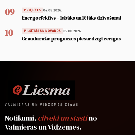
09
04.08.2026.
PROJEKTS
Energoefektīvs – labāks un lētāks dzīvošanai
10
05.08.2026.
PILSĒTĀS UN NOVADOS
Graudu raža: prognozes piesardzīgi cerīgas
VALMIERAS UN VIDZEMES ZIŅAS
Notikumi,
cilvēki un stāsti
no
Valmieras un Vidzemes.