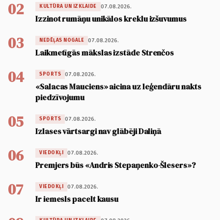
02
07.08.2026.
KULTŪRA UN IZKLAIDE
Izzinot rumāņu unikālos kreklu izšuvumus
03
07.08.2026.
NEDĒĻAS NOGALE
Laikmetīgās mākslas izstāde Strenčos
04
07.08.2026.
SPORTS
«Salacas Mauciens» aicina uz leģendāru nakts
piedzīvojumu
05
07.08.2026.
SPORTS
Izlases vārtsargi nav glābēji Daliņā
06
07.08.2026.
VIEDOKĻI
Premjers būs «Andris Stepaņenko-Šlesers»?
07
07.08.2026.
VIEDOKĻI
Ir iemesls pacelt kausu