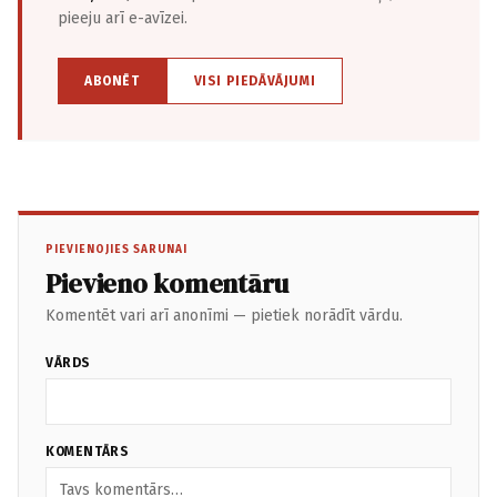
pieeju arī e-avīzei.
ABONĒT
VISI PIEDĀVĀJUMI
PIEVIENOJIES SARUNAI
Pievieno komentāru
Komentēt vari arī anonīmi — pietiek norādīt vārdu.
VĀRDS
KOMENTĀRS