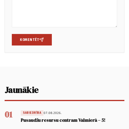
KOMENTĒT
Jaunākie
01
07.08.2026.
SABIEDRĪBA
Pusaudžu resursu centram Valmierā – 5!