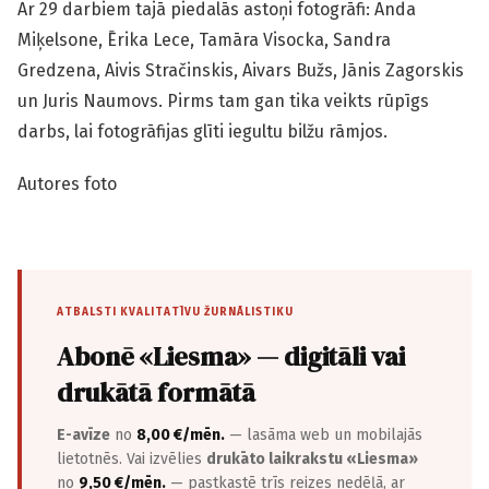
Ar 29 darbiem tajā piedalās astoņi fotogrāfi: Anda
Miķelsone, Ērika Lece, Tamāra Visocka, Sandra
Gredzena, Aivis Stračinskis, Aivars Bužs, Jānis Zagorskis
un Juris Naumovs. Pirms tam gan tika veikts rūpīgs
darbs, lai fotogrāfijas glīti iegultu bilžu rāmjos.
Autores foto
ATBALSTI KVALITATĪVU ŽURNĀLISTIKU
Abonē «Liesma» — digitāli vai
drukātā formātā
E-avīze
no
8,00 €/mēn.
— lasāma web un mobilajās
lietotnēs. Vai izvēlies
drukāto laikrakstu «Liesma»
no
9,50 €/mēn.
— pastkastē trīs reizes nedēļā, ar