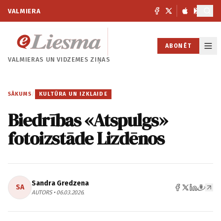
VALMIERA
ABONĒT
VALMIERAS UN
VIDZEMES ZIŅAS
SĀKUMS
/
KULTŪRA UN IZKLAIDE
Biedrības «Atspulgs»
fotoizstāde Lizdēnos
Sandra Gredzena
SA
AUTORS • 06.03.2026.