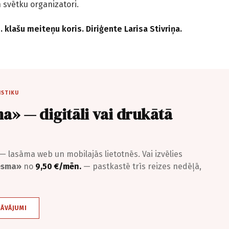
 svētku organizatori.
 klašu meiteņu koris. Diriģente Larisa Stivriņa.
ISTIKU
a» — digitāli vai drukātā
— lasāma web un mobilajās lietotnēs. Vai izvēlies
iesma»
no
9,50 €/mēn.
— pastkastē trīs reizes nedēļā,
DĀVĀJUMI