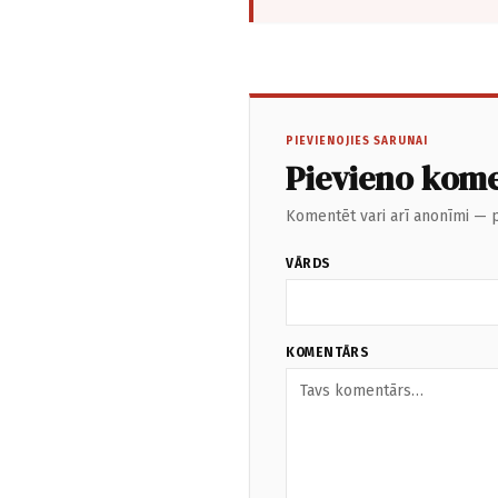
PIEVIENOJIES SARUNAI
Pievieno kom
Komentēt vari arī anonīmi — p
VĀRDS
KOMENTĀRS