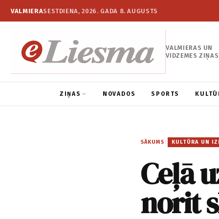
VALMIERA
SESTDIENA, 2026. GADA 8. AUGUSTS
VALMIERAS UN
VIDZEMES ZIŅAS
ZIŅAS
NOVADOS
SPORTS
KULTŪ
SĀKUMS
/
KULTŪRA UN IZ
Ceļā 
norit 