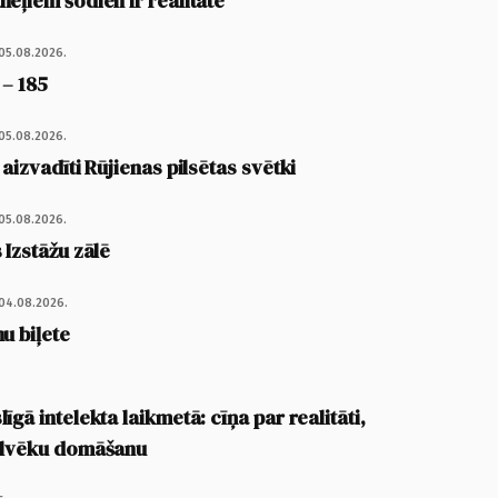
eļiem šodien ir realitāte
05.08.2026.
 – 185
05.08.2026.
 aizvadīti Rūjienas pilsētas svētki
05.08.2026.
 Izstāžu zālē
04.08.2026.
u biļete
īgā intelekta laikmetā: cīņa par realitāti,
cilvēku domāšanu