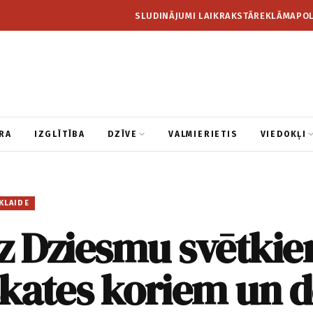
SLUDINĀJUMI LAIKRAKSTĀ
REKLĀMA
POL
RA
IZGLĪTĪBA
DZĪVE
VALMIERIETIS
VIEDOKĻI
KLAIDE
uz Dziesmu svētki
skates koriem un d