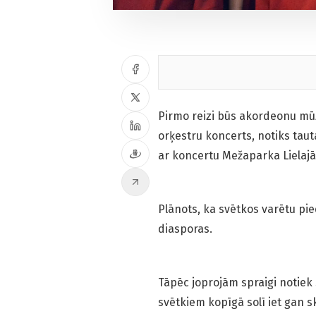
Pirmo reizi būs akordeonu mūz
orķestru koncerts, notiks taut
ar koncertu Mežaparka Lielajā
Plānots, ka svētkos varētu pie
dia­sporas.
Tāpēc joprojām spraigi notiek
svētkiem kopīgā solī iet gan 