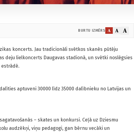
A
A
A
BURTU IZMĒRS
ikas koncerts. Jau tradicionāli svētkos skanēs pūtēju
as deju lielkoncerts Daugavas stadionā, un svētki noslēgsies
 estrādē.
dalīties aptuveni 30000 līdz 35000 dalībnieku no Latvijas un
 sagatavošanās – skates un konkursi. Ceļā uz Dziesmu
skolu audzēkņi, viņu pedagogi, gan bērnu vecāki un