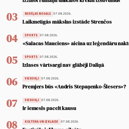
Izzinot rumāņu unikālos kreklu izšuvumus
03
07.08.2026.
NEDĒĻAS NOGALE
Laikmetīgās mākslas izstāde Strenčos
04
07.08.2026.
SPORTS
«Salacas Mauciens» aicina uz leģendāru nakt
05
07.08.2026.
SPORTS
Izlases vārtsargi nav glābēji Daliņā
06
07.08.2026.
VIEDOKĻI
Premjers būs «Andris Stepaņenko-Šlesers»?
07
07.08.2026.
VIEDOKĻI
Ir iemesls pacelt kausu
08
07.08.2026.
KULTŪRA UN IZKLAIDE