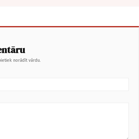
entāru
ietiek norādīt vārdu.