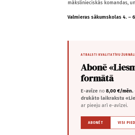
mākslinieciskās komandas, un
Valmieras sākumskolas 4. – 6.
ATBALSTI KVALITATĪVU ŽURNĀL
Abonē «Liesm
formātā
E-avīze
no
8,00 €/mēn.
drukāto laikrakstu «L
ar pieeju arī e-avīzei.
ABONĒT
VISI PIE