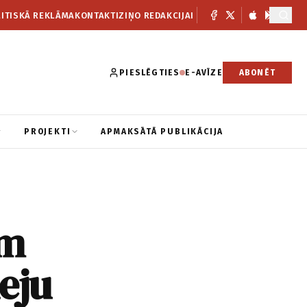
ITISKĀ REKLĀMA
KONTAKTI
ZIŅO REDAKCIJAI
PIESLĒGTIES
E-AVĪZE
ABONĒT
PROJEKTI
APMAKSĀTĀ PUBLIKĀCIJA
em
eju