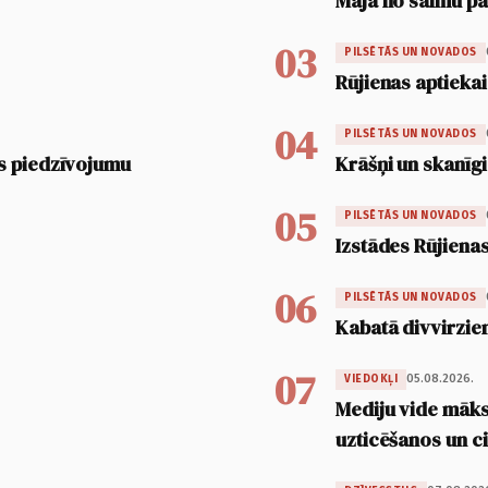
Māja no salmu pan
03
PILSĒTĀS UN NOVADOS
Rūjienas aptiekai
04
PILSĒTĀS UN NOVADOS
s piedzīvojumu
Krāšņi un skanīgi
05
PILSĒTĀS UN NOVADOS
Izstādes Rūjienas
06
PILSĒTĀS UN NOVADOS
Kabatā divvirzien
07
05.08.2026.
VIEDOKĻI
Mediju vide māksl
uzticēšanos un 