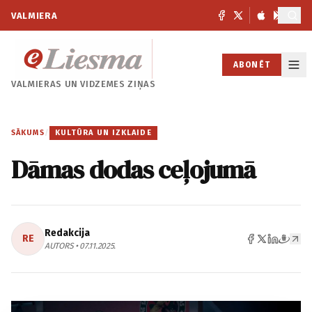
VALMIERA
ABONĒT
VALMIERAS UN
VIDZEMES ZIŅAS
SĀKUMS
/
KULTŪRA UN IZKLAIDE
Dāmas dodas ceļojumā
Redakcija
RE
AUTORS • 07.11.2025.