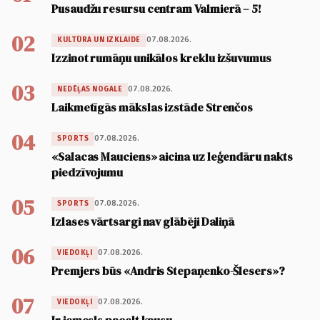
Pusaudžu resursu centram Valmierā – 5!
02
07.08.2026.
KULTŪRA UN IZKLAIDE
Izzinot rumāņu unikālos kreklu izšuvumus
03
07.08.2026.
NEDĒĻAS NOGALE
Laikmetīgās mākslas izstāde Strenčos
04
07.08.2026.
SPORTS
«Salacas Mauciens» aicina uz leģendāru nakts
piedzīvojumu
05
07.08.2026.
SPORTS
Izlases vārtsargi nav glābēji Daliņā
06
07.08.2026.
VIEDOKĻI
Premjers būs «Andris Stepaņenko-Šlesers»?
07
07.08.2026.
VIEDOKĻI
Ir iemesls pacelt kausu