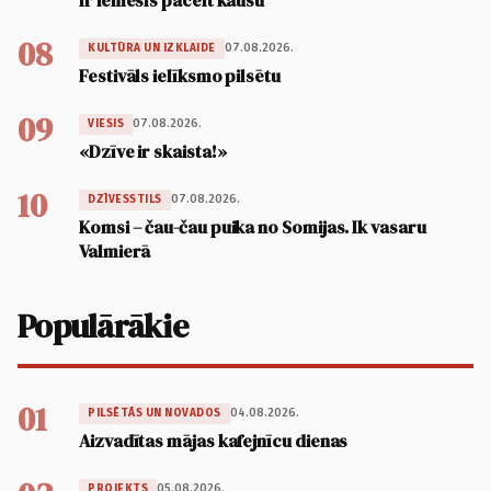
08
07.08.2026.
KULTŪRA UN IZKLAIDE
Festivāls ielīksmo pilsētu
09
07.08.2026.
VIESIS
«Dzīve ir skaista!»
10
07.08.2026.
DZĪVESSTILS
Komsi – čau-čau puika no Somijas. Ik vasaru
Valmierā
Populārākie
01
04.08.2026.
PILSĒTĀS UN NOVADOS
Aizvadītas mājas kafejnīcu dienas
05.08.2026.
PROJEKTS