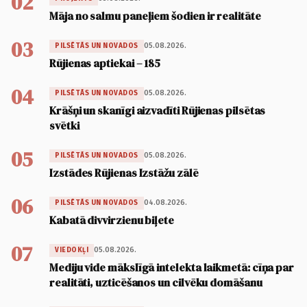
02
Māja no salmu paneļiem šodien ir realitāte
03
05.08.2026.
PILSĒTĀS UN NOVADOS
Rūjienas aptiekai – 185
04
05.08.2026.
PILSĒTĀS UN NOVADOS
Krāšņi un skanīgi aizvadīti Rūjienas pilsētas
svētki
05
05.08.2026.
PILSĒTĀS UN NOVADOS
Izstādes Rūjienas Izstāžu zālē
06
04.08.2026.
PILSĒTĀS UN NOVADOS
Kabatā divvirzienu biļete
07
05.08.2026.
VIEDOKĻI
Mediju vide mākslīgā intelekta laikmetā: cīņa par
realitāti, uzticēšanos un cilvēku domāšanu