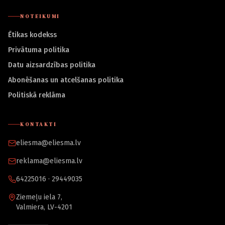
NOTEIKUMI
Ētikas kodekss
Privātuma politika
Datu aizsardzības politika
Abonēšanas un atcelšanas politika
Politiskā reklāma
KONTAKTI
eliesma@eliesma.lv
reklama@eliesma.lv
64225016 · 29449035
Ziemeļu iela 7,
Valmiera, LV-4201