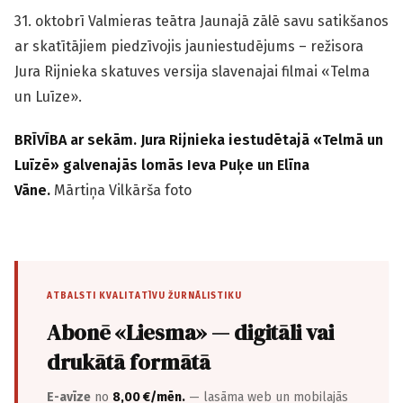
31. oktobrī Valmieras teātra Jaunajā zālē savu satikšanos
ar skatītājiem piedzīvojis jauniestudējums – režisora
Jura Rijnieka skatuves versija slavenajai filmai «Telma
un Luīze».
BRĪVĪBA ar sekām. Jura Rijnieka iestudētajā «Telmā un
Luīzē» galvenajās lomās Ieva Puķe un Elīna
Vāne.
Mārtiņa Vilkārša foto
ATBALSTI KVALITATĪVU ŽURNĀLISTIKU
Abonē «Liesma» — digitāli vai
drukātā formātā
E-avīze
no
8,00 €/mēn.
— lasāma web un mobilajās