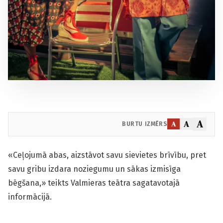
A
A
A
BURTU IZMĒRS
«Ceļojumā abas, aizstāvot savu sievietes brīvību, pret
savu gribu izdara noziegumu un sākas izmisīga
bēgšana,» teikts Valmieras teātra sagatavotajā
informācijā.