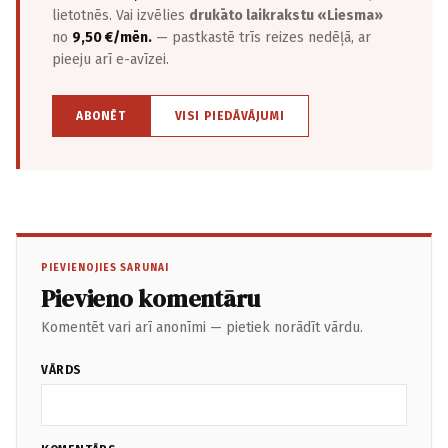
lietotnēs. Vai izvēlies
drukāto laikrakstu «Liesma»
no
9,50 €/mēn.
— pastkastē trīs reizes nedēļā, ar
pieeju arī e-avīzei.
ABONĒT
VISI PIEDĀVĀJUMI
PIEVIENOJIES SARUNAI
Pievieno komentāru
Komentēt vari arī anonīmi — pietiek norādīt vārdu.
VĀRDS