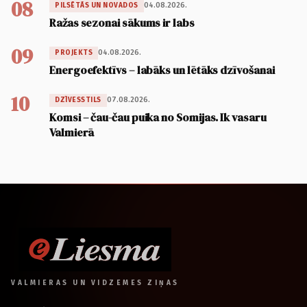
08
04.08.2026.
PILSĒTĀS UN NOVADOS
Ražas sezonai sākums ir labs
09
04.08.2026.
PROJEKTS
Energoefektīvs – labāks un lētāks dzīvošanai
10
07.08.2026.
DZĪVESSTILS
Komsi – čau-čau puika no Somijas. Ik vasaru
Valmierā
VALMIERAS UN VIDZEMES ZIŅAS