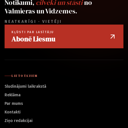
Notikumi,
cilvēki un stāsti
no
Valmieras un Vidzemes.
NEATKARĪGI · VIETĒJI
KĻŪSTI PAR LASĪTĀJU
Abonē Liesmu
LIETOTĀJIEM
Sludinājumi laikrakstā
Reklāma
Par mums
Kontakti
Ziņo redakcijai