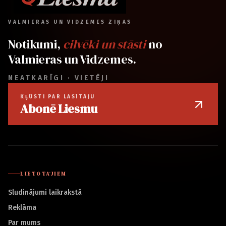
VALMIERAS UN VIDZEMES ZIŅAS
Notikumi,
cilvēki un stāsti
no
Valmieras un Vidzemes.
NEATKARĪGI · VIETĒJI
KĻŪSTI PAR LASĪTĀJU
Abonē Liesmu
LIETOTĀJIEM
Sludinājumi laikrakstā
Reklāma
Par mums