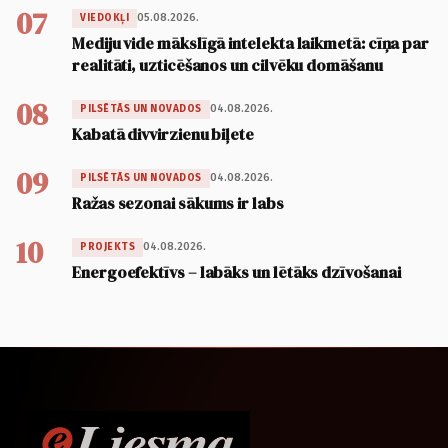
07
05.08.2026.
VIEDOKĻI
Mediju vide mākslīgā intelekta laikmetā: cīņa par
realitāti, uzticēšanos un cilvēku domāšanu
08
04.08.2026.
PILSĒTĀS UN NOVADOS
Kabatā divvirzienu biļete
09
04.08.2026.
PILSĒTĀS UN NOVADOS
Ražas sezonai sākums ir labs
10
04.08.2026.
PROJEKTS
Energoefektīvs – labāks un lētāks dzīvošanai