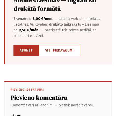
Abonē «Liesma» — digitāli vai
drukātā formātā
E-avīze
no
8,00 €/mēn.
— lasāma web un mobilajās
lietotnēs. Vai izvēlies
drukāto laikrakstu «Liesma»
no
9,50 €/mēn.
— pastkastē trīs reizes nedēļā, ar
pieeju arī e-avīzei.
ABONĒT
VISI PIEDĀVĀJUMI
PIEVIENOJIES SARUNAI
Pievieno komentāru
Komentēt vari arī anonīmi — pietiek norādīt vārdu.