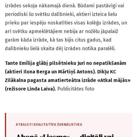
izrādes sekoja nākamajā dienā. Būdami pastāvīgi vai
periodiski šo svētku dalībnieki, aktieri izteica lielu
prieku par iespēju noskatīties visas kolēģu izrādes, un
arī svētku apmeklētājiem nebija ar nožēlu jāpalaiž
garām kāda izrāde, kā tas bijis citus gadus, kad
dalībnieku lielā skaita dēļ izrādes notika paralēli.
Tante Emīlija glābj pilsētnieku Juri no nepatikšanām
(aktieri Ilona Berga un Mārtiņš Antons). Dikļu KC
Zilākalna pagasta amatierteātra izrāde «Atkal mājās»
(režisore Linda Laiva).
Publicitātes foto
ATBALSTI KVALITATĪVU ŽURNĀLISTIKU