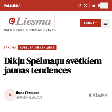
VALMIERA
ABONĒT
VALMIERAS UN
VIDZEMES ZIŅAS
SĀKUMS
/
KULTŪRA UN IZKLAIDE
Dikļu Spēlmaņu svētkiem
jaunas tendences
Ilona Fērmane
IL
AUTORS • 13.08.2025.