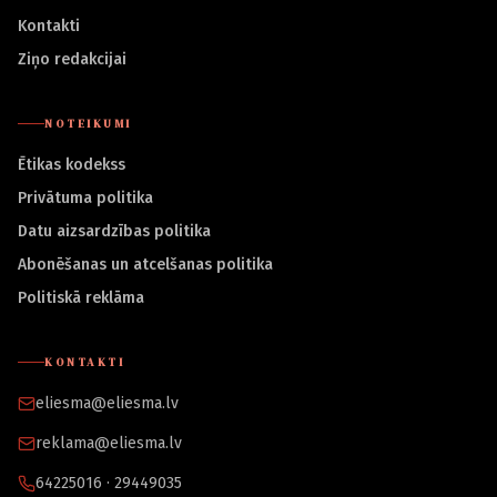
Kontakti
Ziņo redakcijai
NOTEIKUMI
Ētikas kodekss
Privātuma politika
Datu aizsardzības politika
Abonēšanas un atcelšanas politika
Politiskā reklāma
KONTAKTI
eliesma@eliesma.lv
reklama@eliesma.lv
64225016 · 29449035