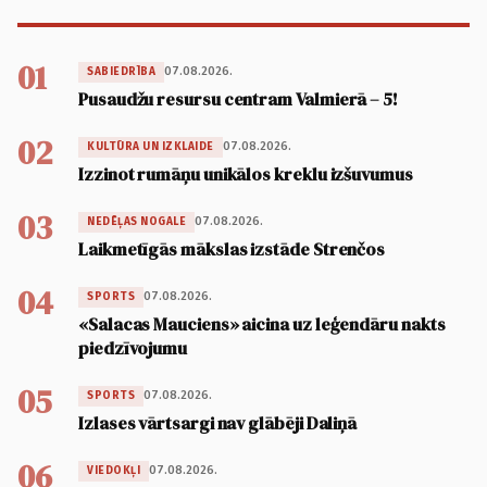
01
07.08.2026.
SABIEDRĪBA
Pusaudžu resursu centram Valmierā – 5!
02
07.08.2026.
KULTŪRA UN IZKLAIDE
Izzinot rumāņu unikālos kreklu izšuvumus
03
07.08.2026.
NEDĒĻAS NOGALE
Laikmetīgās mākslas izstāde Strenčos
04
07.08.2026.
SPORTS
«Salacas Mauciens» aicina uz leģendāru nakts
piedzīvojumu
05
07.08.2026.
SPORTS
Izlases vārtsargi nav glābēji Daliņā
06
07.08.2026.
VIEDOKĻI