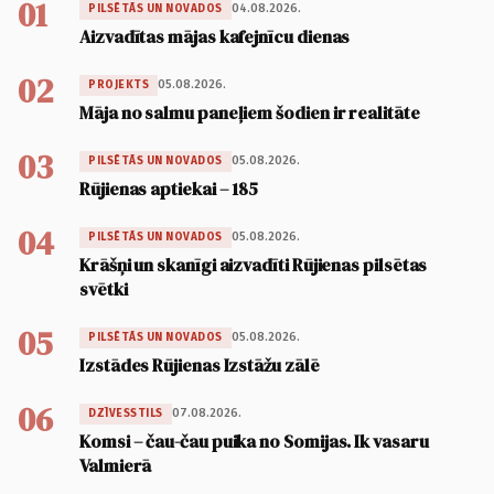
01
04.08.2026.
PILSĒTĀS UN NOVADOS
Aizvadītas mājas kafejnīcu dienas
02
05.08.2026.
PROJEKTS
Māja no salmu paneļiem šodien ir realitāte
03
05.08.2026.
PILSĒTĀS UN NOVADOS
Rūjienas aptiekai – 185
04
05.08.2026.
PILSĒTĀS UN NOVADOS
Krāšņi un skanīgi aizvadīti Rūjienas pilsētas
svētki
05
05.08.2026.
PILSĒTĀS UN NOVADOS
Izstādes Rūjienas Izstāžu zālē
06
07.08.2026.
DZĪVESSTILS
Komsi – čau-čau puika no Somijas. Ik vasaru
Valmierā