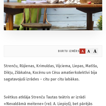
A
A
A
BURTU IZMĒRS
Strenču, Rūjienas, Krimuldas, Vijciema, Liepas, Matīšu,
Dikļu, Zilākalna, Kocēnu un Cēsu amatierkolektīvi bija
sagatavojuši izrādes – citu par citu labākas.
Svētkus atklāja Strenču Tautas teātris ar izrādi
«Nevaldāmā meitene» (rež. A. Liepiņš), bet pārējās