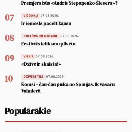
Premjers būs «Andris Stepaņenko-Šlesers»?
07
07.08.2026.
VIEDOKĻI
Ir iemesls pacelt kausu
08
07.08.2026.
KULTŪRA UN IZKLAIDE
Festivāls ielīksmo pilsētu
09
07.08.2026.
VIESIS
«Dzīve ir skaista!»
10
07.08.2026.
DZĪVESSTILS
Komsi – čau-čau puika no Somijas. Ik vasaru
Valmierā
Populārākie