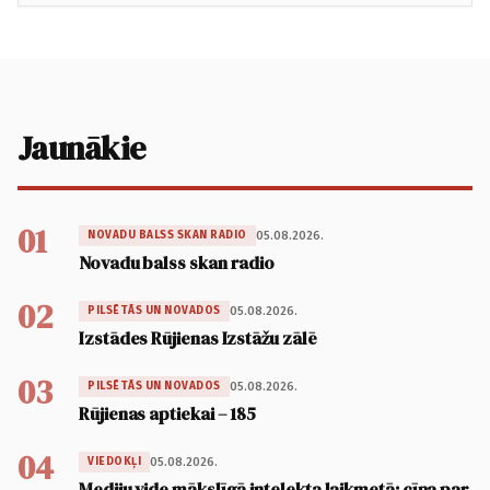
Jaunākie
01
05.08.2026.
NOVADU BALSS SKAN RADIO
Novadu balss skan radio
02
05.08.2026.
PILSĒTĀS UN NOVADOS
Izstādes Rūjienas Izstāžu zālē
03
05.08.2026.
PILSĒTĀS UN NOVADOS
Rūjienas aptiekai – 185
04
05.08.2026.
VIEDOKĻI
Mediju vide mākslīgā intelekta laikmetā: cīņa par