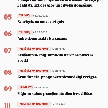
realitāti, uzticēšanos un cilvēku domāšanu
05
05.08.2026.
VIEDOKĻI
Svarīgais un mazsvarīgais
06
05.08.2026.
VIEDOKĻI
Nebeidzama tīklu kārtošana
07
05.08.2026.
PILSĒTĀS UN NOVADOS
Krāšņi un skanīgi aizvadīti Rūjienas pilsētas
svētki
08
05.08.2026.
PILSĒTĀS UN NOVADOS
Graudu raža: prognozes piesardzīgi cerīgas
09
05.08.2026.
PROJEKTS
Māja no salmu paneļiem šodien ir realitāte
10
04.08.2026.
PILSĒTĀS UN NOVADOS