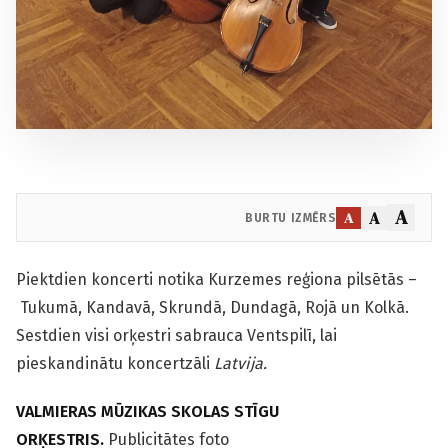
A
A
A
BURTU IZMĒRS
Piektdien koncerti notika Kurzemes reģiona pilsētās –
Tukumā, Kandavā, Skrundā, Dundagā, Rojā un Kolkā.
Sestdien visi orķestri sabrauca Ventspilī, lai
pieskandinātu koncertzāli
Latvija.
VALMIERAS MŪZIKAS SKOLAS STĪGU
ORĶESTRIS.
Publicitātes foto