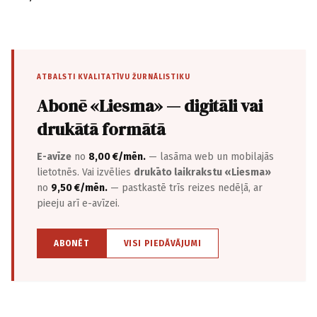
ATBALSTI KVALITATĪVU ŽURNĀLISTIKU
Abonē «Liesma» — digitāli vai
drukātā formātā
E-avīze
no
8,00 €/mēn.
— lasāma web un mobilajās
lietotnēs. Vai izvēlies
drukāto laikrakstu «Liesma»
no
9,50 €/mēn.
— pastkastē trīs reizes nedēļā, ar
pieeju arī e-avīzei.
ABONĒT
VISI PIEDĀVĀJUMI