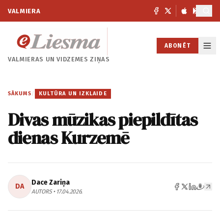
VALMIERA
ABONĒT
VALMIERAS UN
VIDZEMES ZIŅAS
SĀKUMS
/
KULTŪRA UN IZKLAIDE
Divas mūzikas piepildītas
dienas Kurzemē
Dace Zariņa
DA
AUTORS • 17.04.2026.