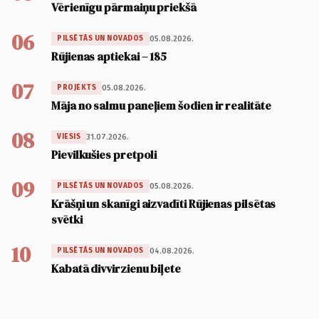
Vērienīgu pārmaiņu priekšā
06
05.08.2026.
PILSĒTĀS UN NOVADOS
Rūjienas aptiekai – 185
07
05.08.2026.
PROJEKTS
Māja no salmu paneļiem šodien ir realitāte
08
31.07.2026.
VIESIS
Pievilkušies pretpoli
09
05.08.2026.
PILSĒTĀS UN NOVADOS
Krāšņi un skanīgi aizvadīti Rūjienas pilsētas
svētki
10
04.08.2026.
PILSĒTĀS UN NOVADOS
Kabatā divvirzienu biļete