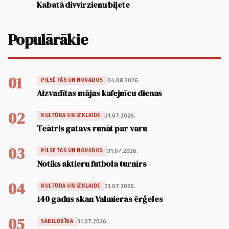
Kabatā divvirzienu biļete
Populārākie
01
04.08.2026.
PILSĒTĀS UN NOVADOS
Aizvadītas mājas kafejnīcu dienas
02
31.07.2026.
KULTŪRA UN IZKLAIDE
Teātris gatavs runāt par varu
03
31.07.2026.
PILSĒTĀS UN NOVADOS
Notiks aktieru futbola turnīrs
04
31.07.2026.
KULTŪRA UN IZKLAIDE
140 gadus skan Valmieras ērģeles
05
31.07.2026.
SABIEDRĪBA