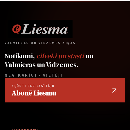
VALMIERAS UN VIDZEMES ZIŅAS
Notikumi,
cilvēki un stāsti
no
Valmieras un Vidzemes.
NEATKARĪGI · VIETĒJI
KĻŪSTI PAR LASĪTĀJU
Abonē Liesmu