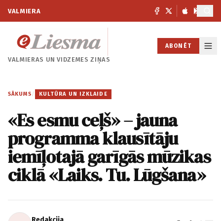
VALMIERA
ABONĒT
VALMIERAS UN
VIDZEMES ZIŅAS
SĀKUMS
/
KULTŪRA UN IZKLAIDE
«Es esmu ceļš» – jauna
programma klausītāju
iemīļotajā garīgās mūzikas
ciklā «Laiks. Tu. Lūgšana»
Redakcija