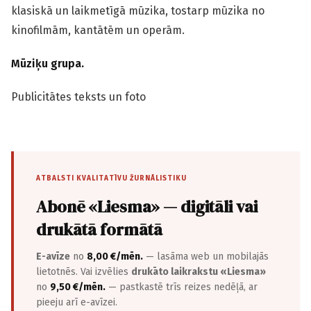
klasiskā un laikmetīgā mūzika, tostarp mūzika no
kinofilmām, kantātēm un operām.
Mūziķu grupa.
Publicitātes teksts un foto
ATBALSTI KVALITATĪVU ŽURNĀLISTIKU
Abonē «Liesma» — digitāli vai
drukātā formātā
E-avīze
no
8,00 €/mēn.
— lasāma web un mobilajās
lietotnēs. Vai izvēlies
drukāto laikrakstu «Liesma»
no
9,50 €/mēn.
— pastkastē trīs reizes nedēļā, ar
pieeju arī e-avīzei.