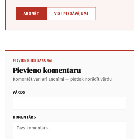
ABONĒT
VISI PIEDĀVĀJUMI
PIEVIENOJIES SARUNAI
Pievieno komentāru
Komentēt vari arī anonīmi — pietiek norādīt vārdu.
VĀRDS
KOMENTĀRS