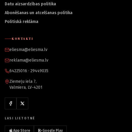
Datu aizsardzības politika
Abonēšanas un atcelšanas politika
Politiskā reklāma
KONTAKTI
eliesma@eliesma.lv
reklama@eliesma.lv
64225016 · 29449035
Ziemeļu iela 7,
Valmiera, LV-4201
LASI LIETOTNĒ
App Store
Google Play