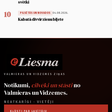
svētki
10
04.08.2026.
PILSĒTĀS UN NOVADOS
Kabatā divvirzienu biļete
VALMIERAS UN VIDZEMES ZIŅAS
Notikumi,
cilvēki un stāsti
no
Valmieras un Vidzemes.
NEATKARĪGI · VIETĒJI
KĻŪSTI PAR LASĪTĀJU