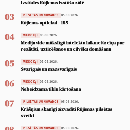
Izstādes Rūjienas Izstāžu zālē
03
05.08.2026.
PILSĒTĀS UN NOVADOS
Rūjienas aptiekai – 185
04
05.08.2026.
VIEDOKĻI
Mediju vide mākslīgā intelekta laikmetā: cīņa par
realitāti, uzticēšanos un cilvēku domāšanu
05
05.08.2026.
VIEDOKĻI
Svarīgais un mazsvarīgais
06
05.08.2026.
VIEDOKĻI
Nebeidzama tīklu kārtošana
07
05.08.2026.
PILSĒTĀS UN NOVADOS
Krāšņi un skanīgi aizvadīti Rūjienas pilsētas
svētki
08
05.08.2026.
PILSĒTĀS UN NOVADOS