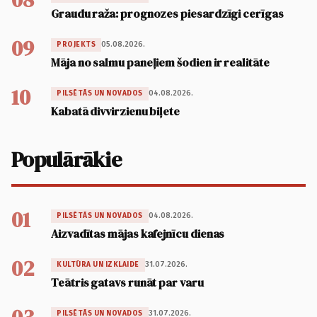
Graudu raža: prognozes piesardzīgi cerīgas
09
05.08.2026.
PROJEKTS
Māja no salmu paneļiem šodien ir realitāte
10
04.08.2026.
PILSĒTĀS UN NOVADOS
Kabatā divvirzienu biļete
Populārākie
01
04.08.2026.
PILSĒTĀS UN NOVADOS
Aizvadītas mājas kafejnīcu dienas
02
31.07.2026.
KULTŪRA UN IZKLAIDE
Teātris gatavs runāt par varu
31.07.2026.
PILSĒTĀS UN NOVADOS