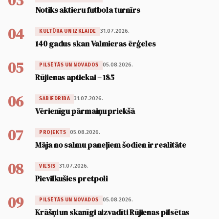
03
Notiks aktieru futbola turnīrs
04
31.07.2026.
KULTŪRA UN IZKLAIDE
140 gadus skan Valmieras ērģeles
05
05.08.2026.
PILSĒTĀS UN NOVADOS
Rūjienas aptiekai – 185
06
31.07.2026.
SABIEDRĪBA
Vērienīgu pārmaiņu priekšā
07
05.08.2026.
PROJEKTS
Māja no salmu paneļiem šodien ir realitāte
08
31.07.2026.
VIESIS
Pievilkušies pretpoli
09
05.08.2026.
PILSĒTĀS UN NOVADOS
Krāšņi un skanīgi aizvadīti Rūjienas pilsētas