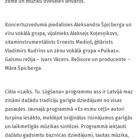
zemē un mūziku dvēselē» ietvaros.
Koncertuzvedumā piedalīsies Aleksandra Špicberga un
vīru vokālā grupa, vijolnieks Aleksejs Koļesņikovs,
sitaminstrumentālists Ernests Mediņš, ģitārists
Vladimirs Kudrins un zēnu vokālā grupa «Puikas».
Gaismu režija – Ivars Vācers. Režisore un producente –
Māra Špicberga.
Cikla «Laiks. Tu. Lūgšana» programmu ass ir Latvijā maz
zināmi dažādu tradīciju garīgie dziedājumi no visas
pasaules. Jaunajā programmā «Es esmu ceļš» autori
turpina iesākto, meklējot oriģinālus risinājumus garīgās
un laikmetīgās mūzikas sintēzei. Programmā iekļauti
dažādu gadsimtu baznīcas dziedājumi, tautas mūzika,