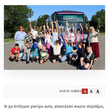
A
A
A
BURTU IZMĒRS
Ik pa brītiņam pieripo auto, atvezdami mazos dejotājus,