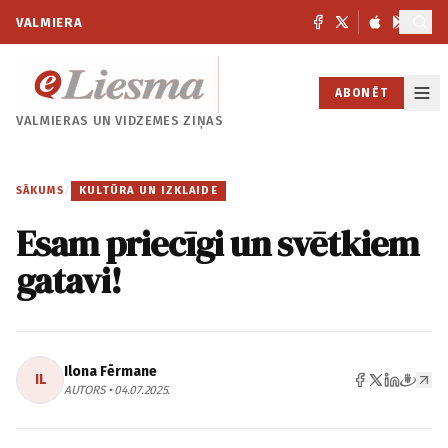
VALMIERA
ABONĒT
VALMIERAS UN
VIDZEMES ZIŅAS
SĀKUMS
/
KULTŪRA UN IZKLAIDE
Esam priecīgi un svētkiem
gatavi!
Ilona Fērmane
IL
AUTORS • 04.07.2025.