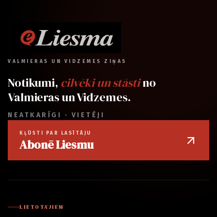
VALMIERAS UN VIDZEMES ZIŅAS
Notikumi,
cilvēki un stāsti
no
Valmieras un Vidzemes.
NEATKARĪGI · VIETĒJI
KĻŪSTI PAR LASĪTĀJU
Abonē Liesmu
LIETOTĀJIEM