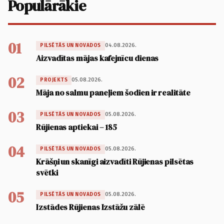
Populārākie
01
04.08.2026.
PILSĒTĀS UN NOVADOS
Aizvadītas mājas kafejnīcu dienas
02
05.08.2026.
PROJEKTS
Māja no salmu paneļiem šodien ir realitāte
03
05.08.2026.
PILSĒTĀS UN NOVADOS
Rūjienas aptiekai – 185
04
05.08.2026.
PILSĒTĀS UN NOVADOS
Krāšņi un skanīgi aizvadīti Rūjienas pilsētas
svētki
05
05.08.2026.
PILSĒTĀS UN NOVADOS
Izstādes Rūjienas Izstāžu zālē