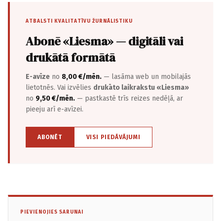
ATBALSTI KVALITATĪVU ŽURNĀLISTIKU
Abonē «Liesma» — digitāli vai
drukātā formātā
E-avīze
no
8,00 €/mēn.
— lasāma web un mobilajās
lietotnēs. Vai izvēlies
drukāto laikrakstu «Liesma»
no
9,50 €/mēn.
— pastkastē trīs reizes nedēļā, ar
pieeju arī e-avīzei.
ABONĒT
VISI PIEDĀVĀJUMI
PIEVIENOJIES SARUNAI