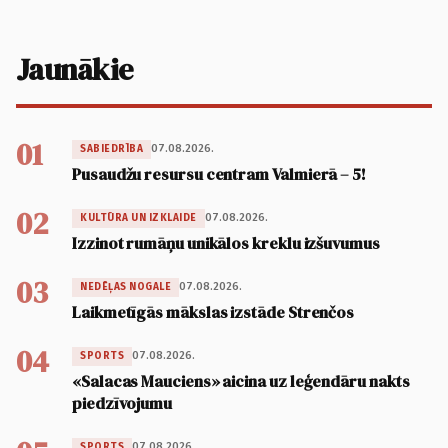
Jaunākie
01
07.08.2026.
SABIEDRĪBA
Pusaudžu resursu centram Valmierā – 5!
02
07.08.2026.
KULTŪRA UN IZKLAIDE
Izzinot rumāņu unikālos kreklu izšuvumus
03
07.08.2026.
NEDĒĻAS NOGALE
Laikmetīgās mākslas izstāde Strenčos
04
07.08.2026.
SPORTS
«Salacas Mauciens» aicina uz leģendāru nakts
piedzīvojumu
07.08.2026.
SPORTS