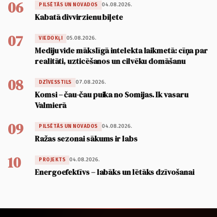
06
04.08.2026.
PILSĒTĀS UN NOVADOS
Kabatā divvirzienu biļete
07
05.08.2026.
VIEDOKĻI
Mediju vide mākslīgā intelekta laikmetā: cīņa par
realitāti, uzticēšanos un cilvēku domāšanu
08
07.08.2026.
DZĪVESSTILS
Komsi – čau-čau puika no Somijas. Ik vasaru
Valmierā
09
04.08.2026.
PILSĒTĀS UN NOVADOS
Ražas sezonai sākums ir labs
10
04.08.2026.
PROJEKTS
Energoefektīvs – labāks un lētāks dzīvošanai