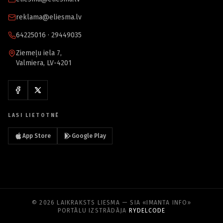
reklama@eliesma.lv
64225016 · 29449035
Ziemeļu iela 7,
Valmiera, LV-4201
LASI LIETOTNĒ
App Store
Google Play
© 2026 LAIKRAKSTS LIESMA — SIA «IMANTA INFO»
PORTĀLU IZSTRĀDĀJA
RYDELCODE