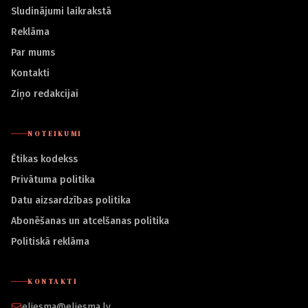
Sludinājumi laikrakstā
Reklāma
Par mums
Kontakti
Ziņo redakcijai
NOTEIKUMI
Ētikas kodekss
Privātuma politika
Datu aizsardzības politika
Abonēšanas un atcelšanas politika
Politiskā reklāma
KONTAKTI
eliesma@eliesma.lv