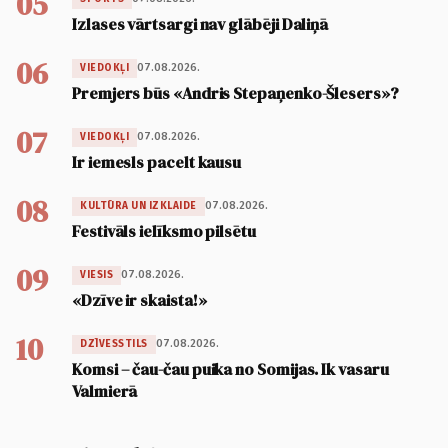
05
Izlases vārtsargi nav glābēji Daliņā
06
07.08.2026.
VIEDOKĻI
Premjers būs «Andris Stepaņenko-Šlesers»?
07
07.08.2026.
VIEDOKĻI
Ir iemesls pacelt kausu
08
07.08.2026.
KULTŪRA UN IZKLAIDE
Festivāls ielīksmo pilsētu
09
07.08.2026.
VIESIS
«Dzīve ir skaista!»
10
07.08.2026.
DZĪVESSTILS
Komsi – čau-čau puika no Somijas. Ik vasaru
Valmierā