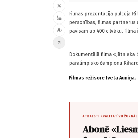
Filmas prezentācija pulcēja R
personības, filmas partnerus u
pavisam ap 400 cilvēku. Filma 
Dokumentālā filma «Jātnieka ba
paralimpisko čempionu Rihard
Filmas režisore Iveta Auniņa.
ATBALSTI KVALITATĪVU ŽURNĀL
Abonē «Liesm