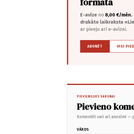
formātā
E-avīze
no
8,00 €/mēn.
drukāto laikrakstu «L
ar pieeju arī e-avīzei.
ABONĒT
VISI PIE
PIEVIENOJIES SARUNAI
Pievieno kom
Komentēt vari arī anonīmi — p
VĀRDS