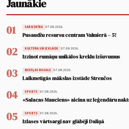
Jaunākie
01
07.08.2026.
SABIEDRĪBA
Pusaudžu resursu centram Valmierā – 5!
02
07.08.2026.
KULTŪRA UN IZKLAIDE
Izzinot rumāņu unikālos kreklu izšuvumus
03
07.08.2026.
NEDĒĻAS NOGALE
Laikmetīgās mākslas izstāde Strenčos
04
07.08.2026.
SPORTS
«Salacas Mauciens» aicina uz leģendāru nakt
05
07.08.2026.
SPORTS
Izlases vārtsargi nav glābēji Daliņā