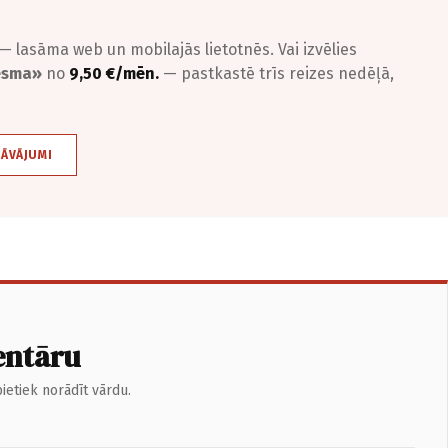
— lasāma web un mobilajās lietotnēs. Vai izvēlies
iesma»
no
9,50 €/mēn.
— pastkastē trīs reizes nedēļā,
DĀVĀJUMI
entāru
ietiek norādīt vārdu.