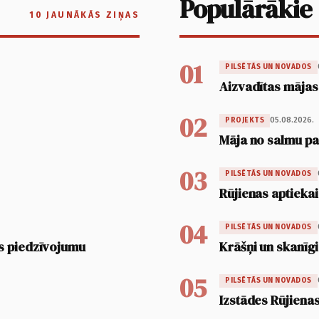
Populārākie
10 JAUNĀKĀS ZIŅAS
01
PILSĒTĀS UN NOVADOS
Aizvadītas mājas
02
05.08.2026.
PROJEKTS
Māja no salmu pan
03
PILSĒTĀS UN NOVADOS
Rūjienas aptiekai
04
PILSĒTĀS UN NOVADOS
s piedzīvojumu
Krāšņi un skanīgi
05
PILSĒTĀS UN NOVADOS
Izstādes Rūjienas