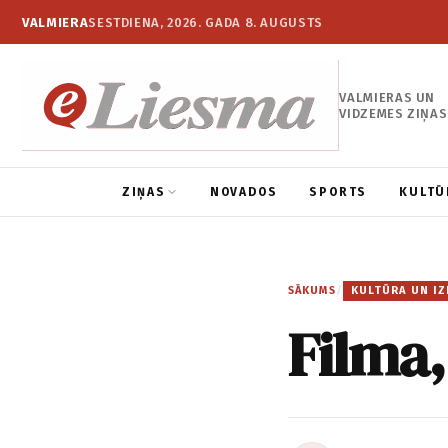
VALMIERA
SESTDIENA, 2026. GADA 8. AUGUSTS
VALMIERAS UN
VIDZEMES ZIŅAS
ZIŅAS
NOVADOS
SPORTS
KULTŪ
SĀKUMS
/
KULTŪRA UN IZ
Filma,