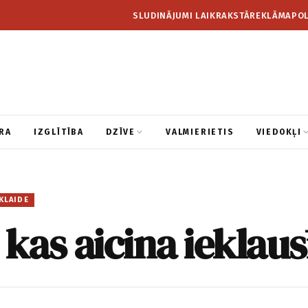
SLUDINĀJUMI LAIKRAKSTĀ
REKLĀMA
POL
RA
IZGLĪTĪBA
DZĪVE
VALMIERIETIS
VIEDOKĻI
KLAIDE
 kas aicina ieklaus