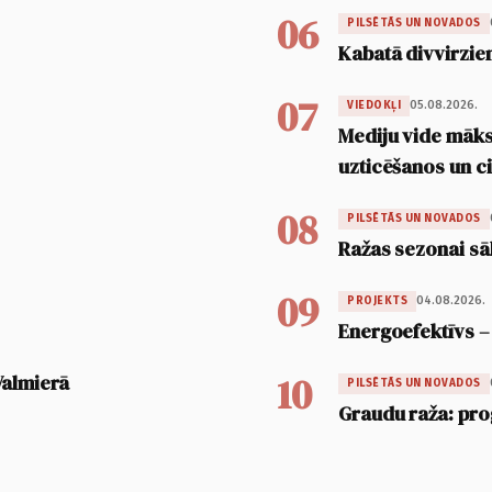
06
PILSĒTĀS UN NOVADOS
Kabatā divvirzien
07
05.08.2026.
VIEDOKĻI
Mediju vide māksl
uzticēšanos un 
08
PILSĒTĀS UN NOVADOS
Ražas sezonai sā
09
04.08.2026.
PROJEKTS
Energoefektīvs –
10
Valmierā
PILSĒTĀS UN NOVADOS
Graudu raža: pro