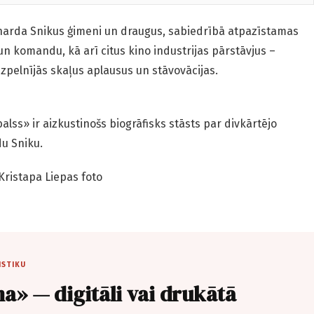
iharda Snikus ģimeni un draugus, sabiedrībā atpazīstamas
n komandu, kā arī citus kino industrijas pārstāvjus –
izpelnījās skaļus aplausus un stāvovācijas.
lss» ir aizkustinošs biogrāfisks stāsts par divkārtējo
u Sniku.
Kristapa Liepas foto
ISTIKU
a» — digitāli vai drukātā