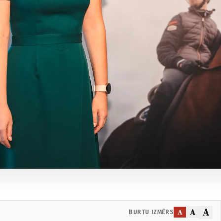
A
A
A
BURTU IZMĒRS