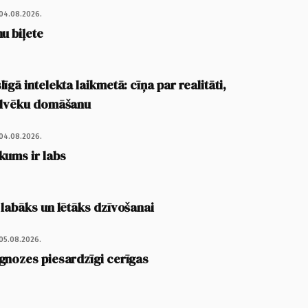
04.08.2026.
u biļete
īgā intelekta laikmetā: cīņa par realitāti,
cilvēku domāšanu
04.08.2026.
kums ir labs
 labāks un lētāks dzīvošanai
05.08.2026.
gnozes piesardzīgi cerīgas