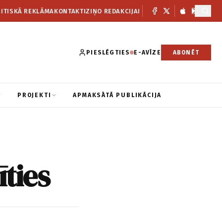
ITISKĀ REKLĀMA
KONTAKTI
ZIŅO REDAKCIJAI
PIESLĒGTIES
E-AVĪZE
ABONĒT
PROJEKTI
APMAKSĀTĀ PUBLIKĀCIJA
īties