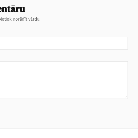
entāru
ietiek norādīt vārdu.