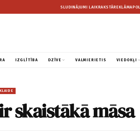
SLUDINĀJUMI LAIKRAKSTĀ
REKLĀMA
POL
RA
IZGLĪTĪBA
DZĪVE
VALMIERIETIS
VIEDOKĻI
KLAIDE
ir skaistākā māsa