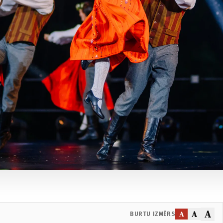
A
A
A
BURTU IZMĒRS