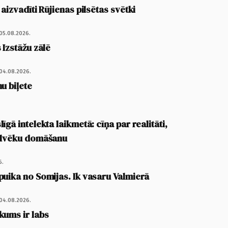
 aizvadīti Rūjienas pilsētas svētki
05.08.2026.
 Izstāžu zālē
04.08.2026.
u biļete
īgā intelekta laikmetā: cīņa par realitāti,
cilvēku domāšanu
6.
puika no Somijas. Ik vasaru Valmierā
04.08.2026.
kums ir labs