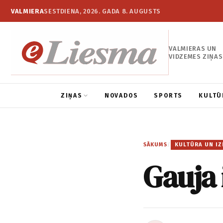
VALMIERA
SESTDIENA, 2026. GADA 8. AUGUSTS
VALMIERAS UN
VIDZEMES ZIŅAS
ZIŅAS
NOVADOS
SPORTS
KULTŪ
SĀKUMS
/
KULTŪRA UN IZ
Gauja 