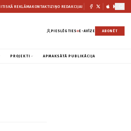
ITISKĀ REKLĀMA
KONTAKTI
ZIŅO REDAKCIJAI
PIESLĒGTIES
E-AVĪZE
ABONĒT
PROJEKTI
APMAKSĀTĀ PUBLIKĀCIJA