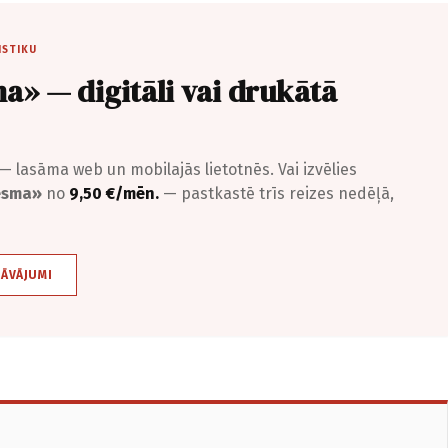
ISTIKU
a» — digitāli vai drukātā
— lasāma web un mobilajās lietotnēs. Vai izvēlies
iesma»
no
9,50 €/mēn.
— pastkastē trīs reizes nedēļā,
DĀVĀJUMI