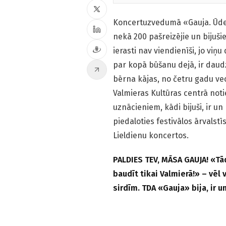
Koncertuzvedumā «Gauja. Ūden
nekā 200 pašreizējie un bijušie
ierasti nav viendienīši, jo viņ
par kopā būšanu dejā, ir daud
bērna kājas, no četru gadu ve
Valmieras Kultūras centrā noti
uznācieniem, kādi bijuši, ir u
piedaloties festivālos ārvalst
Lieldienu koncertos.
PALDIES TEV, MĀSA GAUJA! «Tā
baudīt tikai Valmierā!» – vēl
sirdīm. TDA «Gauja» bija, ir u