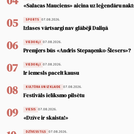
04
«Salacas Mauciens» aicina uz leģendāru nakt
05
07.08.2026.
SPORTS
Izlases vārtsargi nav glābēji Daliņā
06
07.08.2026.
VIEDOKĻI
Premjers būs «Andris Stepaņenko-Šlesers»?
07
07.08.2026.
VIEDOKĻI
Ir iemesls pacelt kausu
08
07.08.2026.
KULTŪRA UN IZKLAIDE
Festivāls ielīksmo pilsētu
09
07.08.2026.
VIESIS
«Dzīve ir skaista!»
07.08.2026.
DZĪVESSTILS