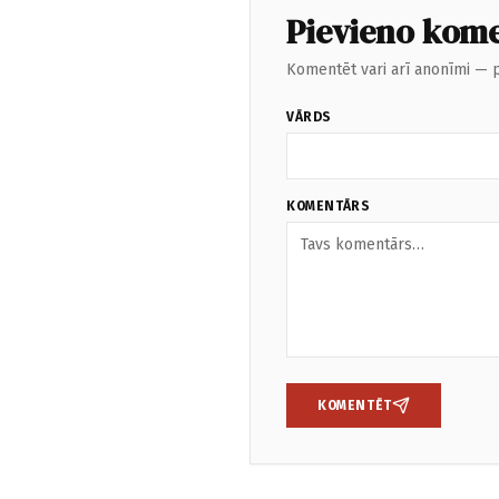
Pievieno kom
Komentēt vari arī anonīmi — p
VĀRDS
KOMENTĀRS
KOMENTĒT