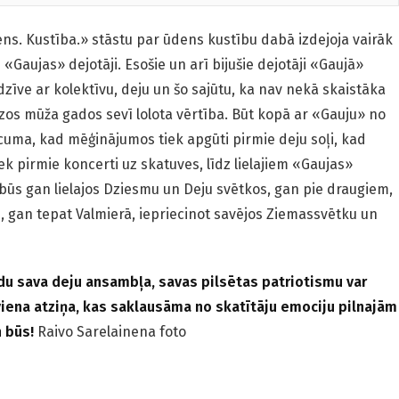
s. Kustība.» stāstu par ūdens kustību dabā izdejoja vairāk
 «Gaujas» dejotāji. Esošie un arī bijušie dejotāji «Gaujā»
u dzīve ar kolektīvu, deju un šo sajūtu, ka nav nekā skaistāka
zos mūža gados sevī lolota vērtība. Būt kopā ar «Gauju» no
cuma, kad mēģinājumos tiek apgūti pirmie deju soļi, kad
ek pirmie koncerti uz skatuves, līdz lielajiem «Gaujas»
n būs gan lielajos Dziesmu un Deju svētkos, gan pie draugiem,
īs, gan tepat Valmierā, iepriecinot savējos Ziemassvētku un
du sava deju ansambļa, savas pilsētas patriotismu var
 viena atziņa, kas saklausāma no skatītāju emociju pilnajām
n būs!
Raivo Sarelainena foto