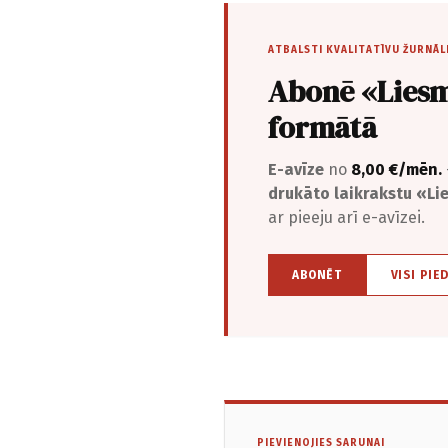
ATBALSTI KVALITATĪVU ŽURNĀL
Abonē «Liesm
formātā
E-avīze
no
8,00 €/mēn.
drukāto laikrakstu «L
ar pieeju arī e-avīzei.
ABONĒT
VISI PIE
PIEVIENOJIES SARUNAI