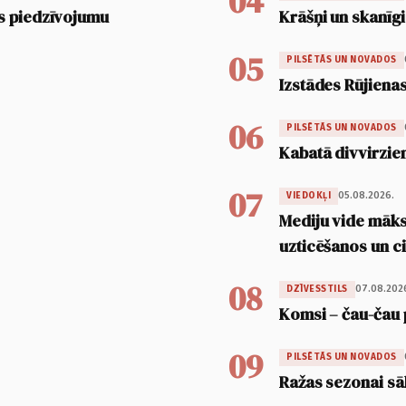
04
s piedzīvojumu
Krāšņi un skanīgi
05
PILSĒTĀS UN NOVADOS
Izstādes Rūjienas
06
PILSĒTĀS UN NOVADOS
Kabatā divvirzien
07
05.08.2026.
VIEDOKĻI
Mediju vide māksl
uzticēšanos un 
08
07.08.202
DZĪVESSTILS
Komsi – čau-čau 
09
PILSĒTĀS UN NOVADOS
Ražas sezonai sā