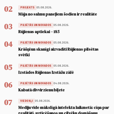
02
05.08.2026.
PROJEKTS
Māja no salmu paneļiem šodien ir realitāte
03
05.08.2026.
PILSĒTĀS UN NOVADOS
Rūjienas aptiekai – 185
04
05.08.2026.
PILSĒTĀS UN NOVADOS
Krāšņi un skanīgi aizvadīti Rūjienas pilsētas
svētki
05
05.08.2026.
PILSĒTĀS UN NOVADOS
Izstādes Rūjienas Izstāžu zālē
06
04.08.2026.
PILSĒTĀS UN NOVADOS
Kabatā divvirzienu biļete
07
05.08.2026.
VIEDOKĻI
Mediju vide mākslīgā intelekta laikmetā: cīņa par
realitāti, uzticēšanos un cilvēku domāšanu