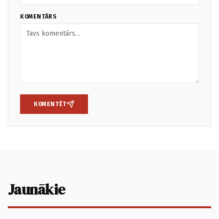
KOMENTĀRS
KOMENTĒT
Jaunākie