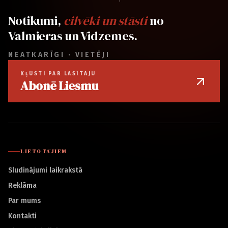
Notikumi,
cilvēki un stāsti
no
Valmieras un Vidzemes.
NEATKARĪGI · VIETĒJI
KĻŪSTI PAR LASĪTĀJU
Abonē Liesmu
LIETOTĀJIEM
Sludinājumi laikrakstā
Reklāma
Par mums
Kontakti