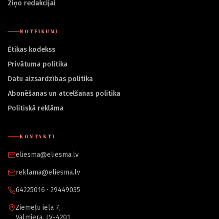
Ziņo redakcijai
NOTEIKUMI
Ētikas kodekss
Privātuma politika
Datu aizsardzības politika
Abonēšanas un atcelšanas politika
Politiskā reklāma
KONTAKTI
eliesma@eliesma.lv
reklama@eliesma.lv
64225016 · 29449035
Ziemeļu iela 7,
Valmiera, LV-4201