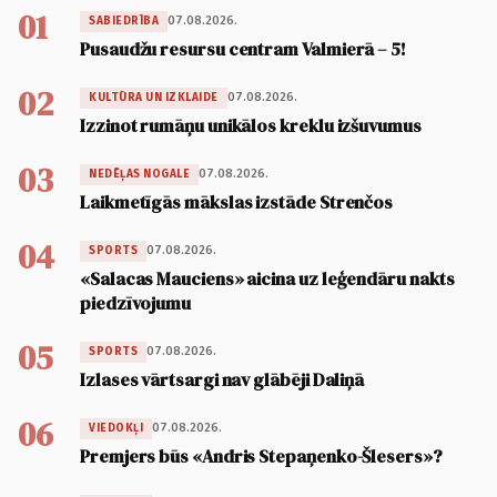
01
07.08.2026.
SABIEDRĪBA
Pusaudžu resursu centram Valmierā – 5!
02
07.08.2026.
KULTŪRA UN IZKLAIDE
Izzinot rumāņu unikālos kreklu izšuvumus
03
07.08.2026.
NEDĒĻAS NOGALE
Laikmetīgās mākslas izstāde Strenčos
04
07.08.2026.
SPORTS
«Salacas Mauciens» aicina uz leģendāru nakts
piedzīvojumu
05
07.08.2026.
SPORTS
Izlases vārtsargi nav glābēji Daliņā
06
07.08.2026.
VIEDOKĻI
Premjers būs «Andris Stepaņenko-Šlesers»?