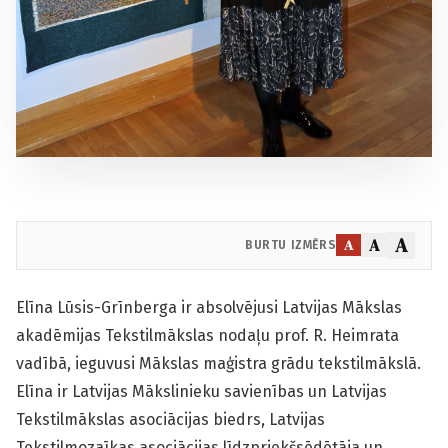
A
A
A
BURTU IZMĒRS
Elīna Lūsis-Grīnberga ir absolvējusi Latvijas Mākslas
akadēmijas Tekstilmākslas nodaļu prof. R. Heimrata
vadībā, ieguvusi Mākslas maģistra grādu tekstilmākslā.
Elīna ir Latvijas Mākslinieku savienības un Latvijas
Tekstilmākslas asociācijas biedrs, Latvijas
Tekstilmozaīkas asociācijas līdzpriekšsēdētāja un