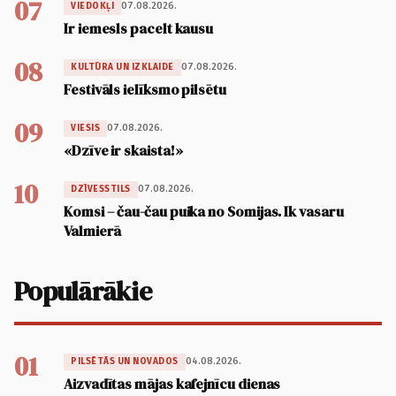
07
07.08.2026.
VIEDOKĻI
Ir iemesls pacelt kausu
08
07.08.2026.
KULTŪRA UN IZKLAIDE
Festivāls ielīksmo pilsētu
09
07.08.2026.
VIESIS
«Dzīve ir skaista!»
10
07.08.2026.
DZĪVESSTILS
Komsi – čau-čau puika no Somijas. Ik vasaru
Valmierā
Populārākie
01
04.08.2026.
PILSĒTĀS UN NOVADOS
Aizvadītas mājas kafejnīcu dienas