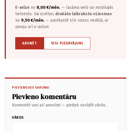
E-avīze
no
8,00 €/mēn.
— lasāma web un mobilajās
lietotnēs. Vai izvēlies
drukāto laikrakstu «Liesma»
no
9,50 €/mēn.
— pastkastē trīs reizes nedēļā, ar
pieeju arī e-avīzei.
ABONĒT
VISI PIEDĀVĀJUMI
PIEVIENOJIES SARUNAI
Pievieno komentāru
Komentēt vari arī anonīmi — pietiek norādīt vārdu.
VĀRDS