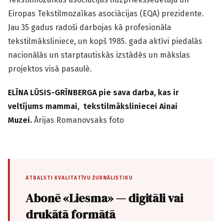
Eiropas Tekstilmozaīkas asociācijas (EQA) prezidente.
Jau 35 gadus radoši darbojas kā profesionāla
tekstilmāksliniece, un kopš 1985. gada aktīvi piedalās
nacionālās un starptautiskās izstādēs un mākslas
projektos visā pasaulē.
ELĪNA LŪSIS-GRĪNBERGA pie sava darba, kas ir
veltījums mammai, tekstilmāksliniecei Ainai
Muzei.
Ārijas Romanovsaks foto
ATBALSTI KVALITATĪVU ŽURNĀLISTIKU
Abonē «Liesma» — digitāli vai
drukātā formātā