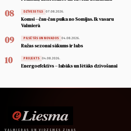
08
07.08.2026.
DZĪVESSTILS
Komsi – čau-čau puika no Somijas. Ik vasaru
Valmierā
09
04.08.2026.
PILSĒTĀS UN NOVADOS
Ražas sezonai sākums ir labs
10
04.08.2026.
PROJEKTS
Energoefektīvs – labāks un lētāks dzīvošanai
VALMIERAS UN VIDZEMES ZIŅAS