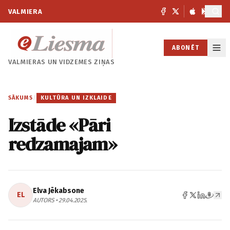
VALMIERA
ABONĒT
VALMIERAS UN
VIDZEMES ZIŅAS
SĀKUMS
/
KULTŪRA UN IZKLAIDE
Izstāde «Pāri
redzamajam»
Elva Jēkabsone
EL
AUTORS • 29.04.2025.