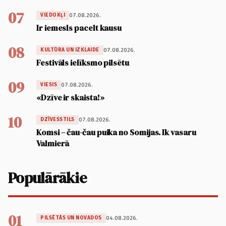
07
07.08.2026.
VIEDOKĻI
Ir iemesls pacelt kausu
08
07.08.2026.
KULTŪRA UN IZKLAIDE
Festivāls ielīksmo pilsētu
09
07.08.2026.
VIESIS
«Dzīve ir skaista!»
10
07.08.2026.
DZĪVESSTILS
Komsi – čau-čau puika no Somijas. Ik vasaru
Valmierā
Populārākie
01
04.08.2026.
PILSĒTĀS UN NOVADOS