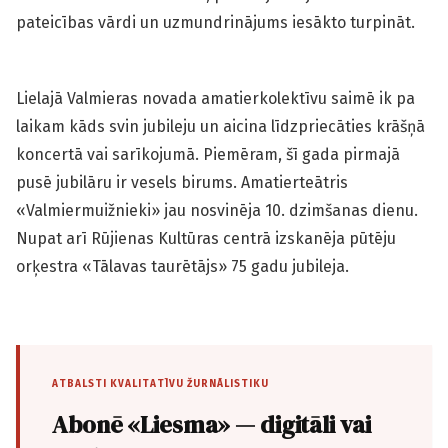
pateicības vārdi un uzmundrinājums iesākto turpināt.
Lielajā Valmieras novada amatierkolektīvu saimē ik pa
laikam kāds svin jubileju un aicina līdzpriecāties krāšņā
koncertā vai sarīkojumā. Piemēram, šī gada pirmajā
pusē jubilāru ir vesels birums. Amatierteātris
«Valmiermuižnieki» jau nosvinēja 10. dzimšanas dienu.
Nupat arī Rūjienas Kultūras centrā izskanēja pūtēju
orķestra «Tālavas taurētājs» 75 gadu jubileja.
ATBALSTI KVALITATĪVU ŽURNĀLISTIKU
Abonē «Liesma» — digitāli vai