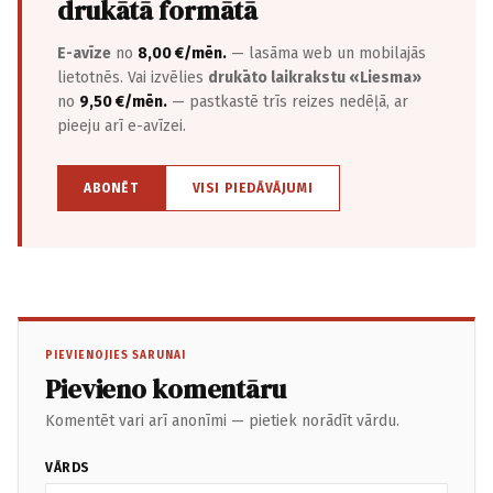
drukātā formātā
E-avīze
no
8,00 €/mēn.
— lasāma web un mobilajās
lietotnēs. Vai izvēlies
drukāto laikrakstu «Liesma»
no
9,50 €/mēn.
— pastkastē trīs reizes nedēļā, ar
pieeju arī e-avīzei.
ABONĒT
VISI PIEDĀVĀJUMI
PIEVIENOJIES SARUNAI
Pievieno komentāru
Komentēt vari arī anonīmi — pietiek norādīt vārdu.
VĀRDS