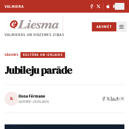
VALMIERA
ABONĒT
VALMIERAS UN
VIDZEMES ZIŅAS
SĀKUMS
/
KULTŪRA UN IZKLAIDE
Jubileju parāde
Ilona Fērmane
IL
AUTORS • 25.04.2025.