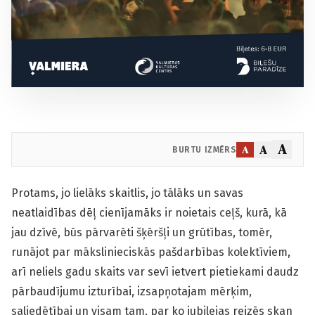
A
A
A
BURTU IZMĒRS
Protams, jo lielāks skaitlis, jo tālāks un savas
neatlaidības dēļ cienījamāks ir noietais ceļš, kurā, kā
jau dzīvē, būs pārvarēti šķēršļi un grūtības, tomēr,
runājot par mākslinieciskās pašdarbības kolektīviem,
arī neliels gadu skaits var sevī ietvert pietiekami daudz
pārbaudījumu izturībai, izsapņotajam mērķim,
saliedētībai un visam tam, par ko jubilejas reizēs skan