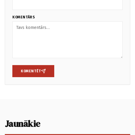
KOMENTĀRS
KOMENTĒT
Jaunākie