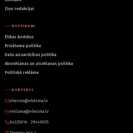
Ziņo redakcijai
NOTEIKUMI
Ētikas kodekss
Privātuma politika
Datu aizsardzības politika
Abonēšanas un atcelšanas politika
Politiskā reklāma
KONTAKTI
eliesma@eliesma.lv
reklama@eliesma.lv
64225016 · 29449035
Ziemeļu iela 7,