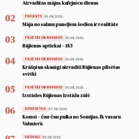
Aizvadītas mājas kafejnīcu dienas
02
05.08.2026.
PROJEKTS
Māja no salmu paneļiem šodien ir realitāte
03
05.08.2026.
PILSĒTĀS UN NOVADOS
Rūjienas aptiekai – 185
04
05.08.2026.
PILSĒTĀS UN NOVADOS
Krāšņi un skanīgi aizvadīti Rūjienas pilsētas
svētki
05
05.08.2026.
PILSĒTĀS UN NOVADOS
Izstādes Rūjienas Izstāžu zālē
06
07.08.2026.
DZĪVESSTILS
Komsi – čau-čau puika no Somijas. Ik vasaru
Valmierā
07
05.08.2026.
VIEDOKĻI