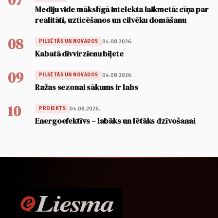
Mediju vide mākslīgā intelekta laikmetā: cīņa par
realitāti, uzticēšanos un cilvēku domāšanu
08
04.08.2026.
PILSĒTĀS UN NOVADOS
Kabatā divvirzienu biļete
09
04.08.2026.
PILSĒTĀS UN NOVADOS
Ražas sezonai sākums ir labs
10
04.08.2026.
PROJEKTS
Energoefektīvs – labāks un lētāks dzīvošanai