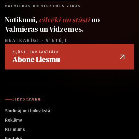
VALMIERAS UN VIDZEMES ZIŅAS
Notikumi,
cilvēki un stāsti
no
Valmieras un Vidzemes.
NEATKARĪGI · VIETĒJI
KĻŪSTI PAR LASĪTĀJU
Abonē Liesmu
LIETOTĀJIEM
Sludinājumi laikrakstā
Reklāma
Par mums
Kontakti