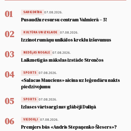
01
07.08.2026.
SABIEDRĪBA
Pusaudžu resursu centram Valmierā – 5!
02
07.08.2026.
KULTŪRA UN IZKLAIDE
Izzinot rumāņu unikālos kreklu izšuvumus
03
07.08.2026.
NEDĒĻAS NOGALE
Laikmetīgās mākslas izstāde Strenčos
04
07.08.2026.
SPORTS
«Salacas Mauciens» aicina uz leģendāru nakts
piedzīvojumu
05
07.08.2026.
SPORTS
Izlases vārtsargi nav glābēji Daliņā
06
07.08.2026.
VIEDOKĻI
Premjers būs «Andris Stepaņenko-Šlesers»?