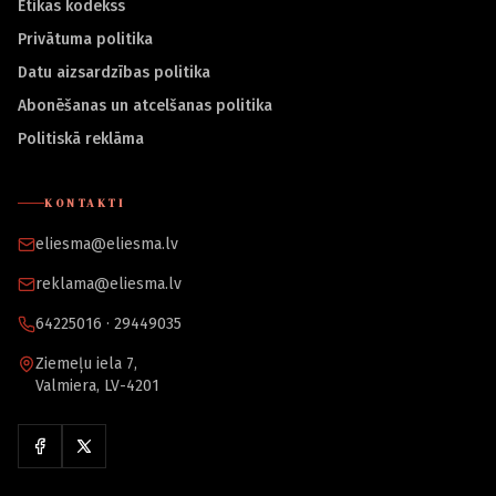
Ētikas kodekss
Privātuma politika
Datu aizsardzības politika
Abonēšanas un atcelšanas politika
Politiskā reklāma
KONTAKTI
eliesma@eliesma.lv
reklama@eliesma.lv
64225016 · 29449035
Ziemeļu iela 7,
Valmiera, LV-4201