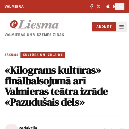
VALMIERA
ABONĒT
VALMIERAS UN
VIDZEMES ZIŅAS
SĀKUMS
/
KULTŪRA UN IZKLAIDE
«Kilograms kultūras»
finālbalsojumā arī
Valmieras teātra izrāde
«Pazudušais dēls»
Redakcija