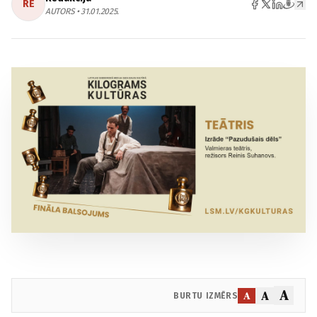
RE
AUTORS • 31.01.2025.
A
A
A
BURTU IZMĒRS