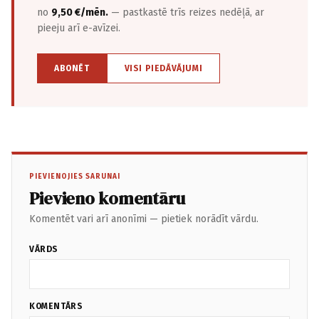
no
9,50 €/mēn.
— pastkastē trīs reizes nedēļā, ar
pieeju arī e-avīzei.
ABONĒT
VISI PIEDĀVĀJUMI
PIEVIENOJIES SARUNAI
Pievieno komentāru
Komentēt vari arī anonīmi — pietiek norādīt vārdu.
VĀRDS
KOMENTĀRS