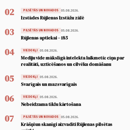
02
05.08.2026.
PILSĒTĀS UN NOVADOS
Izstādes Rūjienas Izstāžu zālē
03
05.08.2026.
PILSĒTĀS UN NOVADOS
Rūjienas aptiekai – 185
04
05.08.2026.
VIEDOKĻI
Mediju vide mākslīgā intelekta laikmetā: cīņa par
realitāti, uzticēšanos un cilvēku domāšanu
05
05.08.2026.
VIEDOKĻI
Svarīgais un mazsvarīgais
06
05.08.2026.
VIEDOKĻI
Nebeidzama tīklu kārtošana
07
05.08.2026.
PILSĒTĀS UN NOVADOS
Krāšņi un skanīgi aizvadīti Rūjienas pilsētas