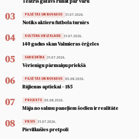
Teātris gatavs runāt par varu
03
31.07.2026.
PILSĒTĀS UN NOVADOS
Notiks aktieru futbola turnīrs
04
31.07.2026.
KULTŪRA UN IZKLAIDE
140 gadus skan Valmieras ērģeles
05
31.07.2026.
SABIEDRĪBA
Vērienīgu pārmaiņu priekšā
06
05.08.2026.
PILSĒTĀS UN NOVADOS
Rūjienas aptiekai – 185
07
05.08.2026.
PROJEKTS
Māja no salmu paneļiem šodien ir realitāte
08
31.07.2026.
VIESIS
Pievilkušies pretpoli