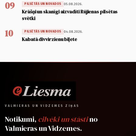
09
05.08.2026.
PILSĒTĀS UN NOVADOS
Krāšņi un skanīgi aizvadīti Rūjienas pilsētas
svētki
10
04.08.2026.
PILSĒTĀS UN NOVADOS
Kabatā divvirzienu biļete
VALMIERAS UN VIDZEMES ZIŅAS
Notikumi,
cilvēki un stāsti
no
Valmieras un Vidzemes.