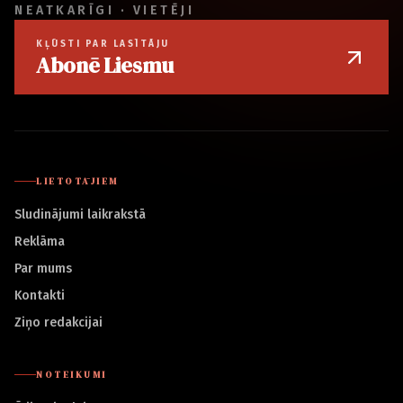
NEATKARĪGI · VIETĒJI
KĻŪSTI PAR LASĪTĀJU
Abonē Liesmu
LIETOTĀJIEM
Sludinājumi laikrakstā
Reklāma
Par mums
Kontakti
Ziņo redakcijai
NOTEIKUMI