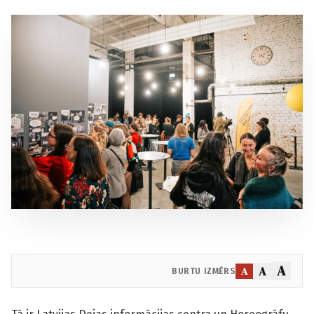
A
A
A
BURTU IZMĒRS