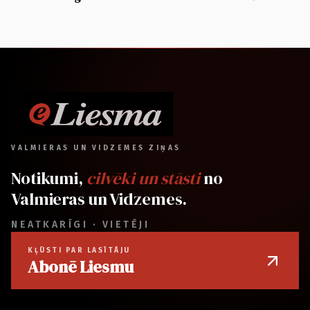
VALMIERAS UN VIDZEMES ZIŅAS
Notikumi,
cilvēki un stāsti
no
Valmieras un Vidzemes.
NEATKARĪGI · VIETĒJI
KĻŪSTI PAR LASĪTĀJU
Abonē Liesmu