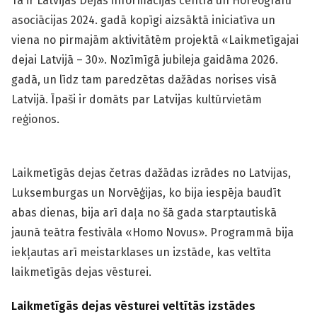
Tā ir Latvijas Dejas informācijas centra un Horeogrāfu
asociācijas 2024. gadā kopīgi aizsāktā iniciatīva un
viena no pirmajām aktivitātēm projektā «Laikmetīgajai
dejai Latvijā – 30». Nozīmīgā jubileja gaidāma 2026.
gadā, un līdz tam paredzētas dažādas norises visā
Latvijā. Īpaši ir domāts par Latvijas kultūrvietām
reģionos.
Laikmetīgās dejas četras dažādas izrādes no Latvijas,
Luksemburgas un Norvēģijas, ko bija iespēja baudīt
abas dienas, bija arī daļa no šā gada starptautiskā
jaunā teātra festivāla «Homo Novus». Programmā bija
iekļautas arī meistarklases un izstāde, kas veltīta
laikmetīgās dejas vēsturei.
Laikmetīgās dejas vēsturei veltītās izstādes