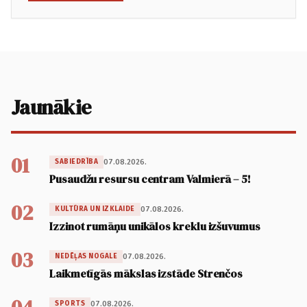
Jaunākie
01
07.08.2026.
SABIEDRĪBA
Pusaudžu resursu centram Valmierā – 5!
02
07.08.2026.
KULTŪRA UN IZKLAIDE
Izzinot rumāņu unikālos kreklu izšuvumus
03
07.08.2026.
NEDĒĻAS NOGALE
Laikmetīgās mākslas izstāde Strenčos
07.08.2026.
SPORTS