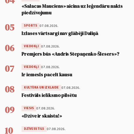
04
«Salacas Mauciens» aicina uz leģendāru nakts
piedzīvojumu
05
07.08.2026.
SPORTS
Izlases vārtsargi nav glābēji Daliņā
06
07.08.2026.
VIEDOKĻI
Premjers būs «Andris Stepaņenko-Šlesers»?
07
07.08.2026.
VIEDOKĻI
Ir iemesls pacelt kausu
08
07.08.2026.
KULTŪRA UN IZKLAIDE
Festivāls ielīksmo pilsētu
09
07.08.2026.
VIESIS
«Dzīve ir skaista!»
10
07.08.2026.
DZĪVESSTILS