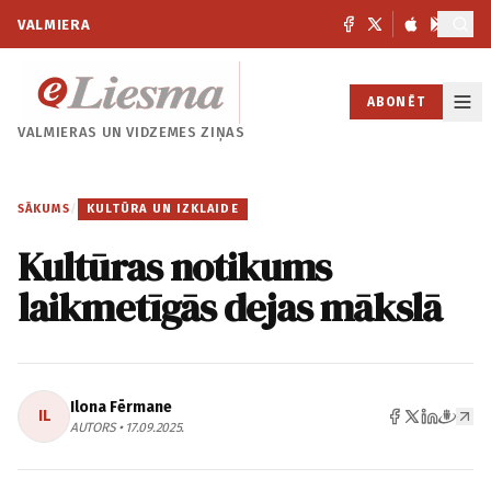
VALMIERA
ABONĒT
VALMIERAS UN
VIDZEMES ZIŅAS
SĀKUMS
/
KULTŪRA UN IZKLAIDE
Kultūras notikums
laikmetīgās dejas mākslā
Ilona Fērmane
IL
AUTORS • 17.09.2025.