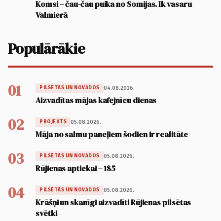
Komsi – čau-čau puika no Somijas. Ik vasaru
Valmierā
Populārākie
01
04.08.2026.
PILSĒTĀS UN NOVADOS
Aizvadītas mājas kafejnīcu dienas
02
05.08.2026.
PROJEKTS
Māja no salmu paneļiem šodien ir realitāte
03
05.08.2026.
PILSĒTĀS UN NOVADOS
Rūjienas aptiekai – 185
04
05.08.2026.
PILSĒTĀS UN NOVADOS
Krāšņi un skanīgi aizvadīti Rūjienas pilsētas
svētki