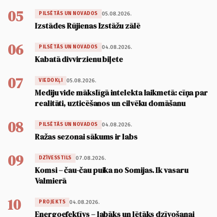
05
05.08.2026.
PILSĒTĀS UN NOVADOS
Izstādes Rūjienas Izstāžu zālē
06
04.08.2026.
PILSĒTĀS UN NOVADOS
Kabatā divvirzienu biļete
07
05.08.2026.
VIEDOKĻI
Mediju vide mākslīgā intelekta laikmetā: cīņa par
realitāti, uzticēšanos un cilvēku domāšanu
08
04.08.2026.
PILSĒTĀS UN NOVADOS
Ražas sezonai sākums ir labs
09
07.08.2026.
DZĪVESSTILS
Komsi – čau-čau puika no Somijas. Ik vasaru
Valmierā
10
04.08.2026.
PROJEKTS
Energoefektīvs – labāks un lētāks dzīvošanai