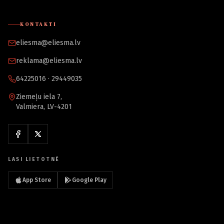
KONTAKTI
eliesma@eliesma.lv
reklama@eliesma.lv
64225016 · 29449035
Ziemeļu iela 7,
Valmiera, LV-4201
LASI LIETOTNĒ
App Store
Google Play