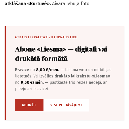
atklāšana «Kurtuvē».
Aivara Ivbuļa foto
ATBALSTI KVALITATĪVU ŽURNĀLISTIKU
Abonē «Liesma» — digitāli vai
drukātā formātā
E-avīze
no
8,00 €/mēn.
— lasāma web un mobilajās
lietotnēs. Vai izvēlies
drukāto laikrakstu «Liesma»
no
9,50 €/mēn.
— pastkastē trīs reizes nedēļā, ar
pieeju arī e-avīzei.
ABONĒT
VISI PIEDĀVĀJUMI