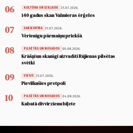
06
31.07.2026.
KULTŪRA UN IZKLAIDE
140 gadus skan Valmieras ērģeles
07
31.07.2026.
SABIEDRĪBA
Vērienīgu pārmaiņu priekšā
08
05.08.2026.
PILSĒTĀS UN NOVADOS
Krāšņi un skanīgi aizvadīti Rūjienas pilsētas
svētki
09
31.07.2026.
VIESIS
Pievilkušies pretpoli
10
04.08.2026.
PILSĒTĀS UN NOVADOS
Kabatā divvirzienu biļete