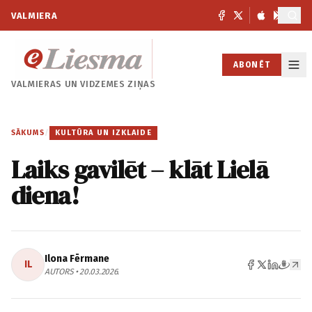
VALMIERA
ABONĒT
VALMIERAS UN
VIDZEMES ZIŅAS
SĀKUMS
/
KULTŪRA UN IZKLAIDE
Laiks gavilēt – klāt Lielā
diena!
Ilona Fērmane
IL
AUTORS • 20.03.2026.