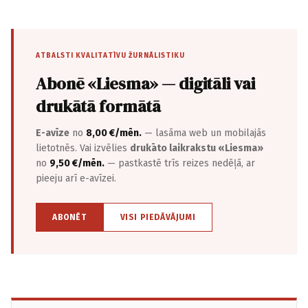
ATBALSTI KVALITATĪVU ŽURNĀLISTIKU
Abonē «Liesma» — digitāli vai
drukātā formātā
E-avīze
no
8,00 €/mēn.
— lasāma web un mobilajās
lietotnēs. Vai izvēlies
drukāto laikrakstu «Liesma»
no
9,50 €/mēn.
— pastkastē trīs reizes nedēļā, ar
pieeju arī e-avīzei.
ABONĒT
VISI PIEDĀVĀJUMI