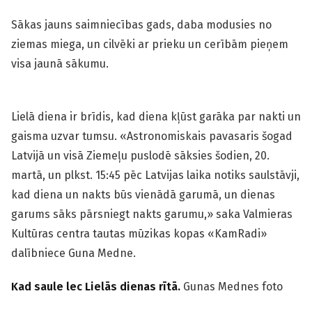
Sākas jauns saimniecības gads, daba modusies no
ziemas miega, un cilvēki ar prieku un cerībām pieņem
visa jaunā sākumu.
Lielā diena ir brīdis, kad diena kļūst garāka par nakti un
gaisma uzvar tumsu. «Astronomiskais pavasaris šogad
Latvijā un visā Ziemeļu puslodē sāksies šodien, 20.
martā, un plkst. 15:45 pēc Latvijas laika notiks saulstāvji,
kad diena un nakts būs vienādā garumā, un dienas
garums sāks pārsniegt nakts garumu,» saka Valmieras
Kultūras centra tautas mūzikas kopas «KamRadi»
dalībniece Guna Medne.
Kad saule lec Lielās dienas rītā.
Gunas Mednes foto