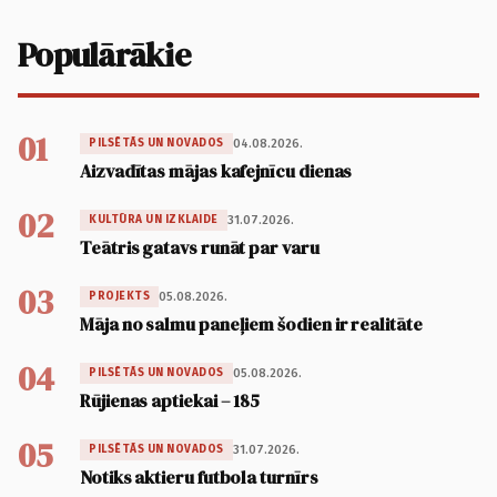
Populārākie
01
04.08.2026.
PILSĒTĀS UN NOVADOS
Aizvadītas mājas kafejnīcu dienas
02
31.07.2026.
KULTŪRA UN IZKLAIDE
Teātris gatavs runāt par varu
03
05.08.2026.
PROJEKTS
Māja no salmu paneļiem šodien ir realitāte
04
05.08.2026.
PILSĒTĀS UN NOVADOS
Rūjienas aptiekai – 185
05
31.07.2026.
PILSĒTĀS UN NOVADOS
Notiks aktieru futbola turnīrs