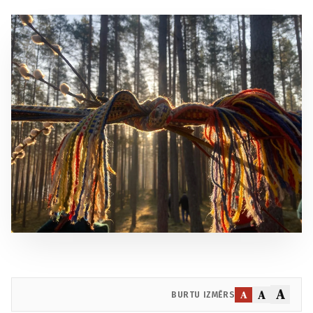
A
A
A
BURTU IZMĒRS