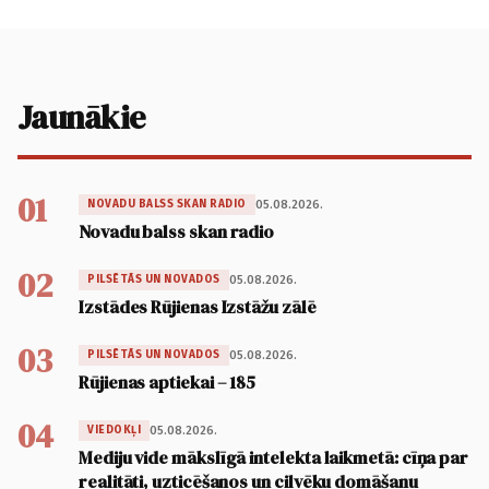
Jaunākie
01
05.08.2026.
NOVADU BALSS SKAN RADIO
Novadu balss skan radio
02
05.08.2026.
PILSĒTĀS UN NOVADOS
Izstādes Rūjienas Izstāžu zālē
03
05.08.2026.
PILSĒTĀS UN NOVADOS
Rūjienas aptiekai – 185
04
05.08.2026.
VIEDOKĻI
Mediju vide mākslīgā intelekta laikmetā: cīņa par
realitāti, uzticēšanos un cilvēku domāšanu