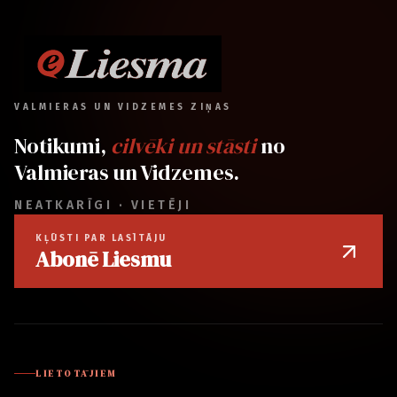
VALMIERAS UN VIDZEMES ZIŅAS
Notikumi,
cilvēki un stāsti
no
Valmieras un Vidzemes.
NEATKARĪGI · VIETĒJI
KĻŪSTI PAR LASĪTĀJU
Abonē Liesmu
LIETOTĀJIEM