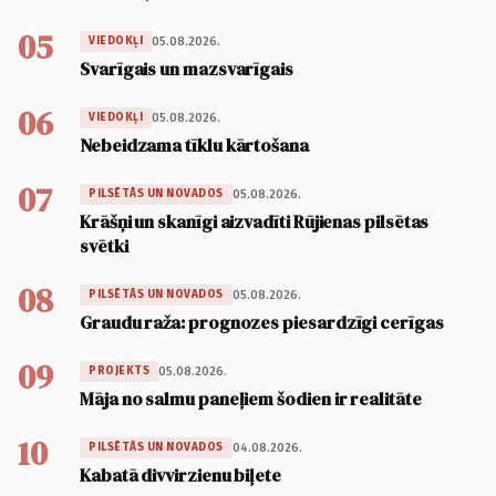
05
05.08.2026.
VIEDOKĻI
Svarīgais un mazsvarīgais
06
05.08.2026.
VIEDOKĻI
Nebeidzama tīklu kārtošana
07
05.08.2026.
PILSĒTĀS UN NOVADOS
Krāšņi un skanīgi aizvadīti Rūjienas pilsētas
svētki
08
05.08.2026.
PILSĒTĀS UN NOVADOS
Graudu raža: prognozes piesardzīgi cerīgas
09
05.08.2026.
PROJEKTS
Māja no salmu paneļiem šodien ir realitāte
10
04.08.2026.
PILSĒTĀS UN NOVADOS
Kabatā divvirzienu biļete