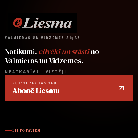
VALMIERAS UN VIDZEMES ZIŅAS
Notikumi,
cilvēki un stāsti
no
Valmieras un Vidzemes.
NEATKARĪGI · VIETĒJI
KĻŪSTI PAR LASĪTĀJU
Abonē Liesmu
LIETOTĀJIEM