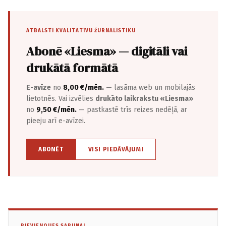
ATBALSTI KVALITATĪVU ŽURNĀLISTIKU
Abonē «Liesma» — digitāli vai
drukātā formātā
E-avīze
no
8,00 €/mēn.
— lasāma web un mobilajās
lietotnēs. Vai izvēlies
drukāto laikrakstu «Liesma»
no
9,50 €/mēn.
— pastkastē trīs reizes nedēļā, ar
pieeju arī e-avīzei.
ABONĒT
VISI PIEDĀVĀJUMI