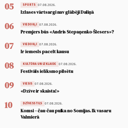
05
07.08.2026.
SPORTS
Izlases vārtsargi nav glābēji Daliņā
06
07.08.2026.
VIEDOKĻI
Premjers būs «Andris Stepaņenko-Šlesers»?
07
07.08.2026.
VIEDOKĻI
Ir iemesls pacelt kausu
08
07.08.2026.
KULTŪRA UN IZKLAIDE
Festivāls ielīksmo pilsētu
09
07.08.2026.
VIESIS
«Dzīve ir skaista!»
10
07.08.2026.
DZĪVESSTILS
Komsi – čau-čau puika no Somijas. Ik vasaru
Valmierā