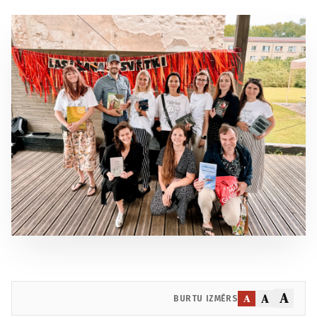
A
A
A
BURTU IZMĒRS