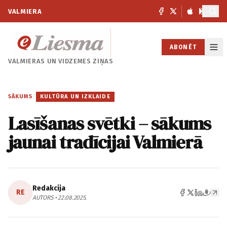
VALMIERA
ABONĒT
VALMIERAS UN
VIDZEMES ZIŅAS
SĀKUMS
/
KULTŪRA UN IZKLAIDE
Lasīšanas svētki – sākums
jaunai tradīcijai Valmierā
Redakcija
RE
AUTORS • 22.08.2025.