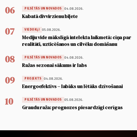
06
04.08.2026.
PILSĒTĀS UN NOVADOS
Kabatā divvirzienu biļete
07
05.08.2026.
VIEDOKĻI
Mediju vide mākslīgā intelekta laikmetā: cīņa par
realitāti, uzticēšanos un cilvēku domāšanu
08
04.08.2026.
PILSĒTĀS UN NOVADOS
Ražas sezonai sākums ir labs
09
04.08.2026.
PROJEKTS
Energoefektīvs – labāks un lētāks dzīvošanai
10
05.08.2026.
PILSĒTĀS UN NOVADOS
Graudu raža: prognozes piesardzīgi cerīgas