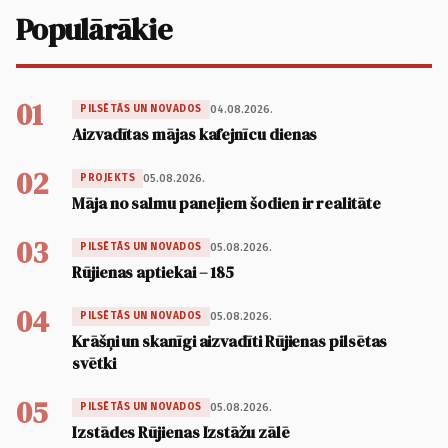
Populārākie
01
04.08.2026.
PILSĒTĀS UN NOVADOS
Aizvadītas mājas kafejnīcu dienas
02
05.08.2026.
PROJEKTS
Māja no salmu paneļiem šodien ir realitāte
03
05.08.2026.
PILSĒTĀS UN NOVADOS
Rūjienas aptiekai – 185
04
05.08.2026.
PILSĒTĀS UN NOVADOS
Krāšņi un skanīgi aizvadīti Rūjienas pilsētas
svētki
05
05.08.2026.
PILSĒTĀS UN NOVADOS
Izstādes Rūjienas Izstāžu zālē