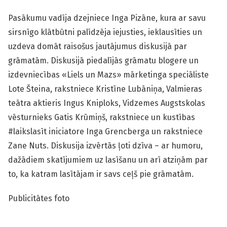
Pasākumu vadīja dzejniece Inga Pizāne, kura ar savu
sirsnīgo klātbūtni palīdzēja iejusties, ieklausīties un
uzdeva domāt raisošus jautājumus diskusijā par
grāmatām. Diskusijā piedalījās grāmatu blogere un
izdevniecības «Liels un Mazs» mārketinga speciāliste
Lote Šteina, rakstniece Kristīne Lubāniņa, Valmieras
teātra aktieris Ingus Kniploks, Vidzemes Augstskolas
vēsturnieks Gatis Krūmiņš, rakstniece un kustības
#laikslasīt iniciatore Inga Grencberga un rakstniece
Zane Nuts. Diskusija izvērtās ļoti dzīva – ar humoru,
dažādiem skatījumiem uz lasīšanu un arī atziņām par
to, ka katram lasītājam ir savs ceļš pie grāmatām.
Publicitātes foto