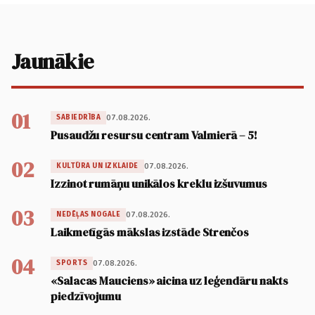
Jaunākie
01
07.08.2026.
SABIEDRĪBA
Pusaudžu resursu centram Valmierā – 5!
02
07.08.2026.
KULTŪRA UN IZKLAIDE
Izzinot rumāņu unikālos kreklu izšuvumus
03
07.08.2026.
NEDĒĻAS NOGALE
Laikmetīgās mākslas izstāde Strenčos
04
07.08.2026.
SPORTS
«Salacas Mauciens» aicina uz leģendāru nakts
piedzīvojumu