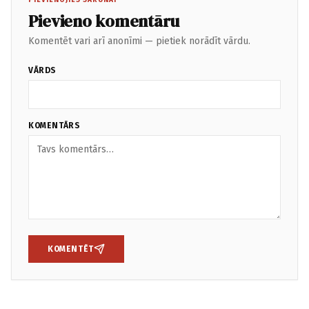
PIEVIENOJIES SARUNAI
Pievieno komentāru
Komentēt vari arī anonīmi — pietiek norādīt vārdu.
VĀRDS
KOMENTĀRS
KOMENTĒT