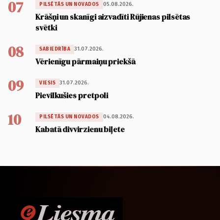
07
05.08.2026.
PILSĒTĀS UN NOVADOS
Krāšņi un skanīgi aizvadīti Rūjienas pilsētas
svētki
08
31.07.2026.
SABIEDRĪBA
Vērienīgu pārmaiņu priekšā
09
31.07.2026.
VIESIS
Pievilkušies pretpoli
10
04.08.2026.
PILSĒTĀS UN NOVADOS
Kabatā divvirzienu biļete