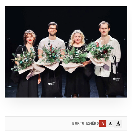
A
A
A
BURTU IZMĒRS