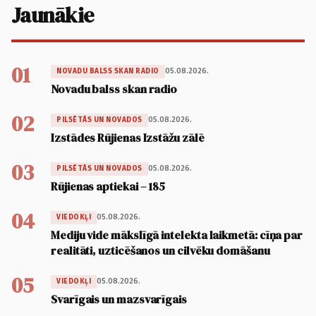
Jaunākie
01
05.08.2026.
NOVADU BALSS SKAN RADIO
Novadu balss skan radio
02
05.08.2026.
PILSĒTĀS UN NOVADOS
Izstādes Rūjienas Izstāžu zālē
03
05.08.2026.
PILSĒTĀS UN NOVADOS
Rūjienas aptiekai – 185
04
05.08.2026.
VIEDOKĻI
Mediju vide mākslīgā intelekta laikmetā: cīņa par
realitāti, uzticēšanos un cilvēku domāšanu
05
05.08.2026.
VIEDOKĻI
Svarīgais un mazsvarīgais