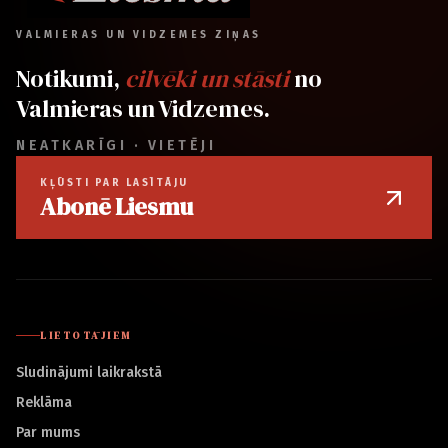
VALMIERAS UN VIDZEMES ZIŅAS
Notikumi,
cilvēki un stāsti
no
Valmieras un Vidzemes.
NEATKARĪGI · VIETĒJI
KĻŪSTI PAR LASĪTĀJU
Abonē Liesmu
LIETOTĀJIEM
Sludinājumi laikrakstā
Reklāma
Par mums