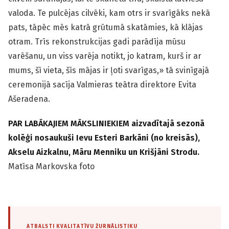
valoda. Te pulcējas cilvēki, kam otrs ir svarīgāks nekā
pats, tāpēc mēs katrā grūtumā skatāmies, kā klājas
otram. Trīs rekonstrukcijas gadi parādīja mūsu
varēšanu, un viss varēja notikt, jo katram, kurš ir ar
mums, šī vieta, šīs mājas ir ļoti svarīgas,» tā svinīgajā
ceremonijā sacīja Valmieras teātra direktore Evita
Ašeradena.
PAR LABĀKAJIEM MĀKSLINIEKIEM aizvadītajā sezonā
kolēģi nosaukuši Ievu Esteri Barkāni (no kreisās),
Akselu Aizkalnu, Māru Menniku un Krišjāni Strodu.
Matīsa Markovska foto
ATBALSTI KVALITATĪVU ŽURNĀLISTIKU