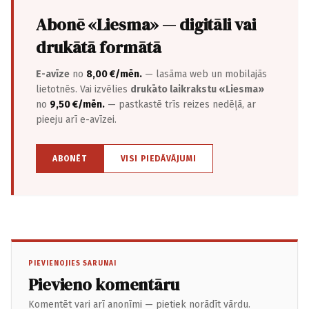
Abonē «Liesma» — digitāli vai
drukātā formātā
E-avīze
no
8,00 €/mēn.
— lasāma web un mobilajās
lietotnēs. Vai izvēlies
drukāto laikrakstu «Liesma»
no
9,50 €/mēn.
— pastkastē trīs reizes nedēļā, ar
pieeju arī e-avīzei.
ABONĒT
VISI PIEDĀVĀJUMI
PIEVIENOJIES SARUNAI
Pievieno komentāru
Komentēt vari arī anonīmi — pietiek norādīt vārdu.