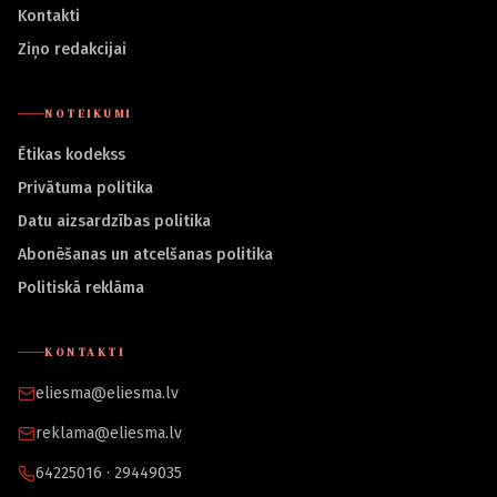
Kontakti
Ziņo redakcijai
NOTEIKUMI
Ētikas kodekss
Privātuma politika
Datu aizsardzības politika
Abonēšanas un atcelšanas politika
Politiskā reklāma
KONTAKTI
eliesma@eliesma.lv
reklama@eliesma.lv
64225016 · 29449035