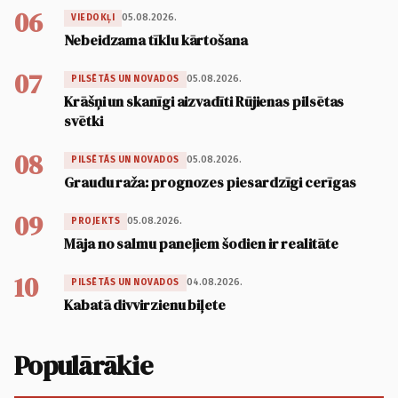
06
05.08.2026.
VIEDOKĻI
Nebeidzama tīklu kārtošana
07
05.08.2026.
PILSĒTĀS UN NOVADOS
Krāšņi un skanīgi aizvadīti Rūjienas pilsētas
svētki
08
05.08.2026.
PILSĒTĀS UN NOVADOS
Graudu raža: prognozes piesardzīgi cerīgas
09
05.08.2026.
PROJEKTS
Māja no salmu paneļiem šodien ir realitāte
10
04.08.2026.
PILSĒTĀS UN NOVADOS
Kabatā divvirzienu biļete
Populārākie