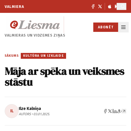
VALMIERA
ABONĒT
VALMIERAS UN
VIDZEMES ZIŅAS
SĀKUMS
/
KULTŪRA UN IZKLAIDE
Māja ar spēka un veiksmes
stāstu
Ilze Kalniņa
IL
AUTORS • 03.01.2025.