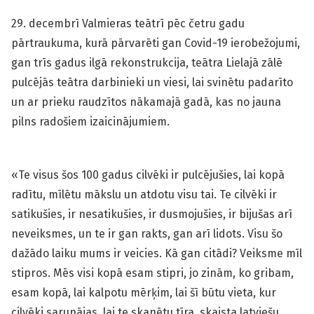
29. decembrī Valmieras teātrī pēc četru gadu
pārtraukuma, kurā pārvarēti gan Covid-19 ierobežojumi,
gan trīs gadus ilgā rekonstrukcija, teātra Lielajā zālē
pulcējās teātra darbinieki un viesi, lai svinētu padarīto
un ar prieku raudzītos nākamajā gadā, kas no jauna
pilns radošiem izaicinājumiem.
«Te visus šos 100 gadus cilvēki ir pulcējušies, lai kopā
radītu, mīlētu mākslu un atdotu visu tai. Te cilvēki ir
satikušies, ir nesatikušies, ir dusmojušies, ir bijušas arī
neveiksmes, un te ir gan rakts, gan arī lidots. Visu šo
dažādo laiku mums ir veicies. Kā gan citādi? Veiksme mīl
stipros. Mēs visi kopā esam stipri, jo zinām, ko gribam,
esam kopā, lai kalpotu mērķim, lai šī būtu vieta, kur
cilvēki sarunājas, lai te skanētu tīra, skaista latviešu